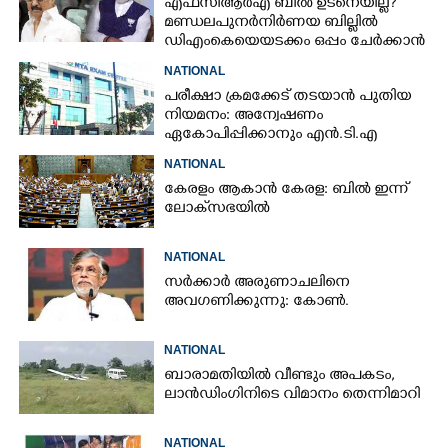
എഫ്‌സിആർഎ ബിൽ ഉടനെയില്ല?
മണ്ഡലപുനർനിർണയ ബില്ലിൽ
ഡിഎംകെയെയടക്കം ഒപ്പം ചേർക്കാൻ
ശ്രമവുമായി കേന്ദ്രം
NATIONAL
പരീക്ഷാ ക്രമക്കേട് തടയാൻ പുതിയ
നിയമനം: അന്വേഷണം
ഏകോപിപ്പിക്കാനും എൻ‌.ടി‌.എ
ഉദ്യോഗസ്ഥർ
NATIONAL
കേരളം ആകാൻ കേരള: ബിൽ ഇന്ന്
ലോക്‌സഭയിൽ
NATIONAL
സർക്കാർ അരുണാചലിനെ
അവഗണിക്കുന്നു: കോൺ.
NATIONAL
ബാരാമതിയിൽ വീണ്ടും അപകടം,​
ലാൻഡിംഗിനിടെ വിമാനം തെന്നിമാറി
NATIONAL