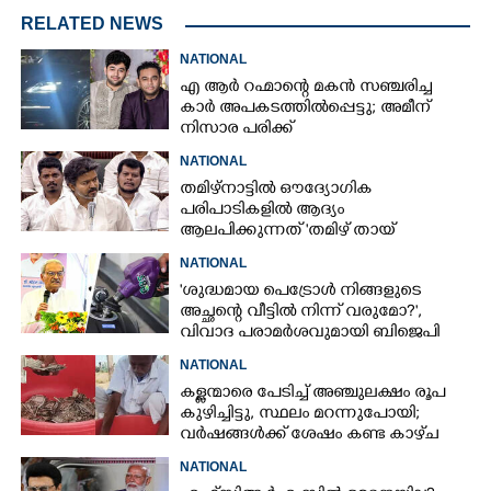
RELATED NEWS
NATIONAL
എ ആർ റഹ്മാന്റെ മകൻ സഞ്ചരിച്ച
കാർ അപകടത്തിൽപ്പെട്ടു; അമീന്
നിസാര പരിക്ക്
NATIONAL
തമിഴ്നാട്ടിൽ ഔദ്യോഗിക
പരിപാടികളിൽ ആദ്യം
ആലപിക്കുന്നത് 'തമിഴ് തായ്‌
വാഴ്ത്ത്‌'; പ്രമേയം പാസാക്കി
NATIONAL
നിയമസഭ
'ശുദ്ധമായ പെട്രോൾ നിങ്ങളുടെ
അച്ഛന്റെ വീട്ടിൽ നിന്ന് വരുമോ?',
വിവാദ പരാമർശവുമായി ബിജെപി
എംപി
NATIONAL
കള്ളന്മാരെ പേടിച്ച് അഞ്ചുലക്ഷം രൂപ
കുഴിച്ചിട്ടു, സ്ഥലം മറന്നുപോയി;
വർഷങ്ങൾക്ക് ശേഷം കണ്ട കാഴ്‌ച
NATIONAL