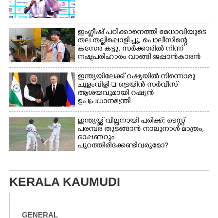
ഇംഗ്ളീഷ് പഠിക്കാനെത്തി മേധാവിയുടെ
തല തല്ലിപ്പൊളിച്ചു, പൊലീസിന്റെ
കസേര കട്ടു, സർക്കാരിൽ നിന്ന്
നഷ്ടപരിഹാരം വാങ്ങി ജപ്പാൻകാരൻ
ഇന്ത്യയിലേക്ക് റഷ്യയിൽ നിന്നൊരു
ചൂളംവിളി  ട്രെയിൻ സർവീസ്
ആശയവുമായി റഷ്യൻ
ഉപപ്രധാനമന്ത്രി
ഇന്ത്യയ്ക്ക് വില്ലനായി പരിക്ക്; ടെസ്റ്റ്
പരമ്പര തുടങ്ങാൻ നാലുനാൾ മാത്രം,​
ഓപ്പണറും
പുറത്തിരിക്കേണ്ടിവരുമോ?​
KERALA KAUMUDI
GENERAL