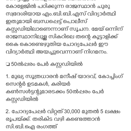
കോളേജിൽ പഠിക്കുന്ന രാജസ്ഥാൻ ചുരു
സ്വദേശിയായ എം.ബി.ബി.എസ് വിദ്യാർത്ഥി
ഇതുമായി ബന്ധപ്പെട്ട് പൊലീസ്
കസ്റ്റഡിയിലാണെന്നാണ് സൂചന. മേയ് ഒന്നിന്
രാജസ്ഥാനിലുള്ള സികറിലെ തന്റെ കൂട്ടാളിക്ക്
കൈ കൊണ്ടെഴുതിയ ചോദ്യപേപ്പർ ഈ
വിദ്യാ‌ർത്ഥി അയച്ചുവെന്നാണ് നിഗമനം.
 50ൽപ്പരം പേർ കസ്റ്റഡിയിൽ
1. മുഖ്യ സൂത്രധാരൻ മനീഷ് യാദവ്, കോച്ചിംഗ്
സെന്റർ ഉടമകൾ, കരിയർ
കൺസൾട്ടന്റുമാരടക്കം 50ൽപ്പരം പേർ
കസ്റ്റഡിയിൽ
2. ചോദ്യപേപ്പർ വിറ്റത് 30,000 മുതൽ 5 ലക്ഷം
രൂപയ്‌ക്ക്. തരികിട വഴി കണ്ടെത്താൻ
സി.ബി.ഐ രംഗത്ത്