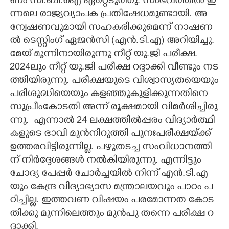
ണം​​ ​സി​.​ബി​.​ഐ​​ ​ഏ​​റ്റെ​​ടു​​ത്തു​.​ ​സം​ഭ​വ​ത്തി​​ൽ​ ഇ​
ന്ന​ലെ​ രാ​ജ്യ​വ്യാ​പ​ക​ പ്ര​തി​​ഷേ​ധ​മു​ണ്ടാ​യി​​. അ​
ന്വേ​ഷ​ണ​വു​മാ​യി​ ​സ​ഹ​ക​രി​ക്കു​മെ​ന്ന് ​നാ​ഷ​ണ​
ൽ​ ​ടെ​സ്റ്റിം​ഗ് ​ഏ​ജ​ൻ​സി​ ​(​എ​ൻ.​ടി.​എ​)​ ​അ​റി​യി​ച്ചു.​ ​
മേ​യ് ​മൂ​ന്നി​നാ​യി​രു​ന്നു​ ​നീ​റ്റ് ​യു.​ജി​ ​പ​രീ​ക്ഷ.
2024​ലും​ ​നീ​റ്റ് ​യു.​ജി​ ​പ​രീ​ക്ഷ​ ​റ​ദ്ദാ​ക്കി​ ​വീ​ണ്ടും​ ​ന​ട​
ത്തി​യി​രു​ന്നു.​ ​പ​രീ​ക്ഷ​യു​ടെ​ ​വി​ശ്വാ​സ്യ​ത​യെ​യും​
​പ​രി​ശു​ദ്ധി​യെ​യും​ ​ക​ള​ഞ്ഞു​കു​ളി​ക്കു​ന്ന​തി​നെ​ ​
സു​പ്രീം​കോ​ട​തി​ ​അ​ന്ന് ​രൂ​ക്ഷ​മാ​യി​ ​വി​‌​മ​ർ​ശി​ച്ചി​രു​
ന്നു.​ ​ എ​ന്നാ​ൽ​ 24​ ​ല​ക്ഷ​ത്തി​ൽ​പ്പ​രം​ ​വി​ദ്യാ​ർ​ത്ഥി​
ക​ളു​ടെ​ ​ഭാ​വി​ ​മു​ൻ​നി​റു​ത്തി​ ​പു​നഃ​പ​രീ​ക്ഷ​യ്‌​ക്ക് ​
ഉ​ത്ത​ര​വി​ട്ടി​രു​ന്നി​ല്ല.​ ​പ​ഴു​ത​ട​ച്ച​ ​സം​വി​ധാ​ന​ത്തി​
ന് ​നി​‌​‌​ർ​ദ്ദേ​ശ​ങ്ങ​ൾ​ ​ന​ൽ​കി​യി​രു​ന്നു.​ എ​ന്നി​ട്ടും​ ​
ചോ​ദ്യ​ ​പേ​പ്പ​ർ​ ​ചോ​ർ​ച്ച​യി​ൽ​ ​നി​ന്ന് ​എ​ൻ.​ടി.​എ​
യും​ ​കേ​ന്ദ്ര​ ​വി​ദ്യാ​ഭ്യാ​സ​ ​മ​ന്ത്രാ​ല​യ​വും​ ​പാ​ഠം​ ​പ​
ഠി​ച്ചി​ല്ല.​ ​ഇ​ത്ത​വ​ണ​ ​വി​ഷ​യം​ ​പ​ര​മോ​ന്ന​ത​ ​കോ​ട​
തി​ക്കു​ ​മു​ന്നി​ലെ​ത്തും​ ​മു​ൻ​പു​ ​ത​ന്നെ​ ​പ​രീ​ക്ഷ​ ​റ​
ദ്ദാ​ക്കി.