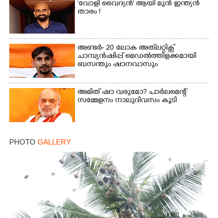
'വോളി വൈദ്യൻ' ആയി മുൻ ഇന്ത്യൻ
താരം !
അണ്ടർ- 20 ലോക അത്‌ലറ്റിക്സ്
ചാമ്പ്യൻഷിപ്പ് മെഡൽത്തിളക്കമായി
ബസന്തും ഷാനവാസും
അമിത് ഷാ വരുമോ?​ പാർലമെന്റ്
സമ്മേളനം നാലുദിവസം കൂടി
PHOTO
GALLERY