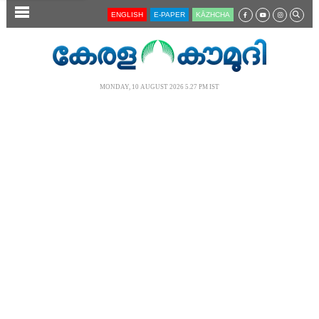
SECTIONS
ENGLISH
E-PAPER
KĀZHCHA
HOME
LATEST
MONDAY, 10 AUGUST 2026 5.27 PM IST
AUDIO
NOTIFIED NEWS
POLL
KERALA
LOCAL
NEWS 360
CASE DIARY