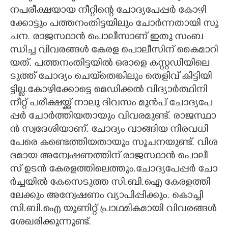
ന​പ​രീ​ക്ഷ​യാ​യ​ ​നീ​റ്റി​ന്റെ​ ​ചോ​ദ്യ​പേ​പ്പ​ർ​ ​കോ​ഴി​
ക്കോ​ട്ടും​ ​പ​ത്ത​നം​തി​ട്ട​യി​ലും​ ​ചോ​ർ​ന്ന​താ​യി​ ​സൂ​
ച​ന.​ ​രാ​ജ​സ്ഥാ​ൻ​ ​പൊ​ലീ​സാ​ണ് ​ഇ​തു​ ​സം​ബ​
ന്ധി​ച്ച​ ​വി​വ​ര​ങ്ങ​ൾ​ ​കേ​ര​ള​ ​പൊ​ലീ​സി​ന് ​കൈ​മാ​റി​
യ​ത്.​ ​പ​ത്ത​നം​തി​ട്ട​യി​ൽ​ ​ഒ​രാ​ളെ​ ​ക​സ്റ്റ​ഡി​യി​ലെ​
ടു​ത്ത് ​ചോ​ദ്യം​ ​ചെ​യ്‌​തെ​ങ്കി​ലും​ ​തെ​ളി​വ് ​കി​ട്ടി​യി​
ട്ടി​ല്ല.കോ​ഴി​ക്കോ​ട്ടെ​ ​മെ​ഡി​ക്ക​ൽ​ ​വി​ദ്യാ​ർ​ത്ഥി​നി​ ​
നീ​റ്റ് ​പ​രീ​ക്ഷ​യ്ക്ക് ​നാ​ലു​ ​ദി​വ​സം​ ​മു​ൻ​പ് ​ചോ​ദ്യ​പേ​
പ്പ​ർ​ ​ചോ​ർ​ത്തി​യ​താ​യും​ ​വി​വ​ര​മു​ണ്ട്.​ ​രാ​ജ​സ്ഥാ​
ൻ​ ​സ്വ​ദേ​ശി​യാ​ണ്.​ ​ചോ​ദ്യം​ ​വാ​ങ്ങി​യ​ ​നി​ര​വ​ധി​ ​
പേ​രെ​ ​ക​ണ്ടെ​ത്തി​യ​താ​യും​ ​സൂ​ച​ന​യു​ണ്ട്.​ ​വി​ശ​
ദ​മാ​യ​ ​അ​ന്വേ​ഷ​ണ​ത്തി​ന് ​രാ​ജ​സ്ഥാ​ൻ​ ​പൊ​ലീ​
സ് ​ഉ​ട​ൻ​ ​കേ​ര​ള​ത്തി​ലെ​ത്തും.ചോ​ദ്യ​പേ​പ്പ​ർ​ ​ചോ​
ർ​ച്ച​യി​ൽ​ ​കേ​സെ​ടു​ത്ത​ ​സി.​ബി.​ഐ​ ​കേ​ര​ള​ത്തി​
ലേ​ക്കും​ ​അ​ന്വേ​ഷ​ണം​ ​വ്യാ​പി​പ്പി​ക്കും.​ ​കൊ​ച്ചി​ ​
സി.​ബി.​ഐ​ ​യൂ​ണി​റ്റ് ​പ്രാ​ഥ​മി​ക​മാ​യി​ ​വി​വ​ര​ങ്ങ​ൾ​
​ശേ​ഖ​രി​ക്കു​ന്നു​ണ്ട്.​ ​