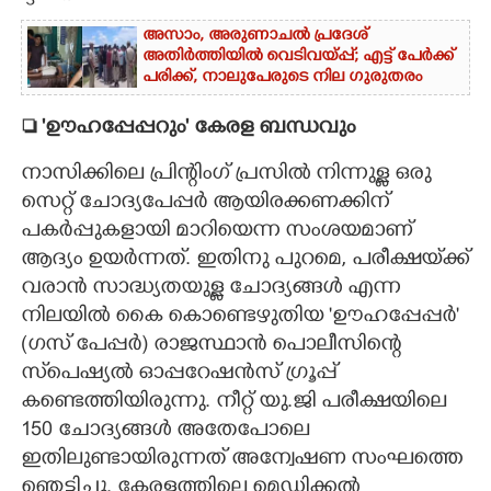
അസാം, അരുണാചൽ പ്രദേശ്
അതിർത്തിയിൽ വെടിവയ്പ്പ്; എട്ട് പേർക്ക്
പരിക്ക്, നാലുപേരുടെ നില ഗുരുതരം
 'ഊഹപ്പേപ്പറും" കേരള ബന്ധവും
നാസിക്കിലെ പ്രിന്റിംഗ് പ്രസിൽ നിന്നുള്ള ഒരു
സെറ്റ് ചോദ്യപേപ്പർ ആയിരക്കണക്കിന്
പകർപ്പുകളായി മാറിയെന്ന സംശയമാണ്
ആദ്യം ഉയർന്നത്. ഇതിനു പുറമെ, പരീക്ഷയ്‌ക്ക്
വരാൻ സാദ്ധ്യതയുള്ള ചോദ്യങ്ങൾ എന്ന
നിലയിൽ കൈ കൊണ്ടെഴുതിയ 'ഊഹപ്പേപ്പർ"
(ഗസ് പേപ്പർ) രാജസ്ഥാൻ പൊലീസിന്റെ
സ്‌പെഷ്യൽ ഓപ്പറേഷൻസ് ഗ്രൂപ്പ്
കണ്ടെത്തിയിരുന്നു. നീറ്റ് യു.ജി പരീക്ഷയിലെ
150 ചോദ്യങ്ങൾ അതേപോലെ
ഇതിലുണ്ടായിരുന്നത് അന്വേഷണ സംഘത്തെ
ഞെട്ടിച്ചു. കേരളത്തിലെ മെഡിക്കൽ