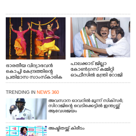
പാലക്കാട് ജില്ലാ
ഭാരതീയ വിദ്യാഭവൻ
കോൺഗ്രസ് കമ്മിറ്റി
കൊച്ചി കേന്ദ്രത്തിന്റെ
ഓഫീസിൽ മന്ത്രി റോജി
പ്രതിമാസ സാംസ്കാരിക
എം ജോണിന്
പരിപാടിയുടെ ഭാഗമായി
ടി.ഡി റോഡിലെ ഭാരതീയ
TRENDING IN
NEWS 360
വിദ്യാഭവൻ സർദാർ
പട്ടേൽ സഭാഗൃഹത്തിൽ
അവസാന ഓവറിൽ മൂന്ന് സിക്‌സർ;
എം. അക്ഷതയുടെ
സിറാജിന്റെ വെടിക്കെട്ടിൽ ഇന്ത്യയ്ക്ക്
ആവേശജയം
നേതൃത്വത്തിൽ
അവതരിപ്പിച്ച ലയ നമൻ
കഥക് നൃത്തത്തിൽ നിന്ന്
അഷ്മിതയ്ക്ക് കിരീടം