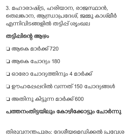
3. മഹാരാഷ്ട്ര, ഹരിയാന, രാജസ്ഥാൻ,
തെലങ്കാന, ആന്ധ്രാപ്രദേശ്, ജമ്മു കാശ്‌മീർ
എന്നിവിടങ്ങളിൽ തട്ടിപ്പ് ശൃംഖല
തട്ടിപ്പിന്റെ ആഴം
 ആകെ മാർക്ക് 720
 ആകെ ചോദ്യം 180
 ഓരോ ചോദ്യത്തിനും 4 മാർക്ക്
 ഊഹപ്പേപ്പറിൽ വന്നത് 150 ചോദ്യങ്ങൾ
 അതിനു കിട്ടുന്ന മാർക്ക് 600
പ​ത്ത​നം​തി​ട്ട​യി​ലും കോ​ഴി​ക്കോ​ട്ടും​ ​ചോ​ർ​ന്നു
തി​രു​വ​ന​ന്ത​പു​രം​:​ ​ദേ​ശീ​യ​മെ​ഡി​ക്ക​ൽ​ ​പ്ര​വേ​ശ​