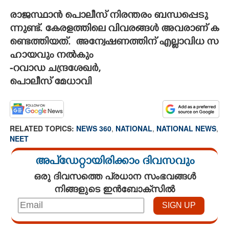
രാ​ജ​സ്ഥാ​ൻ​ ​പൊ​ലീ​സ് ​നി​ര​ന്ത​രം​ ​ബ​ന്ധ​പ്പെ​ടു​
ന്നു​ണ്ട്.​ ​കേ​ര​ള​ത്തി​ലെ​ ​വി​വ​ര​ങ്ങ​ൾ​ ​അ​വ​രാ​ണ് ​ക​
ണ്ടെ​ത്തി​യ​ത്.​ ​​ ​അ​ന്വേ​ഷ​ണ​ത്തി​ന് ​എ​ല്ലാ​വി​ധ​ ​സ​
ഹാ​യ​വും​ ​ന​ൽ​കും​
-​റ​വാ​ഡ​ ​ച​ന്ദ്ര​ശേ​ഖർ,
പൊ​ലീ​സ് ​മേ​ധാ​വി
RELATED TOPICS:
NEWS 360
,
NATIONAL
,
NATIONAL NEWS
,
NEET
അപ്ഡേറ്റായിരിക്കാം ദിവസവും
ഒരു ദിവസത്തെ പ്രധാന സംഭവങ്ങൾ
നിങ്ങളുടെ ഇൻബോക്സിൽ