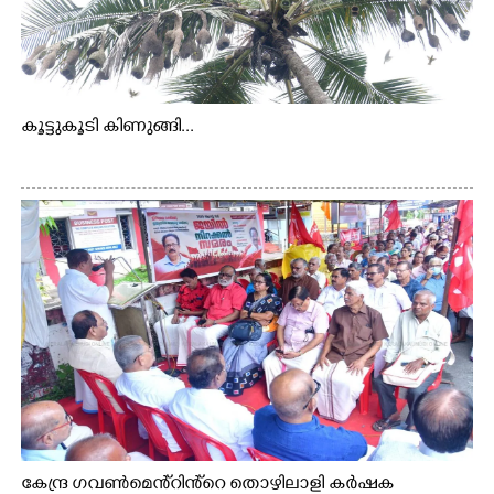
കൂട്ടുകൂടി കിണുങ്ങി...
കേന്ദ്ര ഗവൺമെൻ്റിൻ്റെ തൊഴിലാളി കർഷക