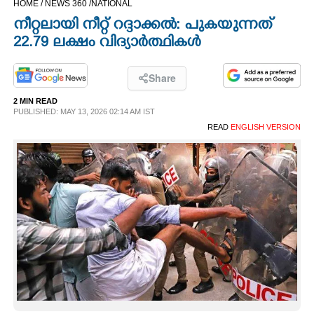
HOME /
NEWS 360 /
NATIONAL
CINEMA
നീറ്റലായി നീറ്റ് റദ്ദാക്കൽ: പുകയുന്നത്
22.79 ലക്ഷം വിദ്യാ‌ർത്ഥികൾ
OPINION
Share
PHOTOS
2 MIN READ
PUBLISHED: MAY 13, 2026 02:14 AM IST
READ
ENGLISH VERSION
LIFESTYLE
SPIRITUAL
INFO+
ART
ASTRO