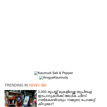
TRENDING IN
NEWS 360
×
2,000 രൂപയ്ക്ക് മുകളിലുള്ള യുപിഐ
Share this link
ഇടപാടുകൾക്ക് അധിക ഫീസ്
നൽകേണ്ടിവരും: നമ്മുടെ പോക്കറ്റ്
കീറുമോ?