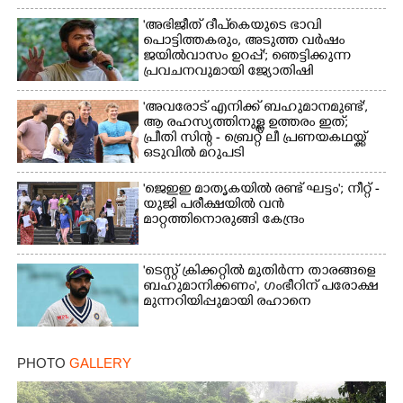
'അഭിജീത് ദീപ്‌കെയുടെ ഭാവി
പൊട്ടിത്തകരും, അടുത്ത വർഷം
ജയിൽവാസം ഉറപ്പ്'; ഞെട്ടിക്കുന്ന
Copy Link
പ്രവചനവുമായി ജ്യോതിഷി
'അവരോട് എനിക്ക് ബഹുമാനമുണ്ട്',​
ആ രഹസ്യത്തിനുള്ള ഉത്തരം ഇത്;
പ്രീതി സിന്റ - ബ്രെറ്റ് ലീ പ്രണയകഥയ്ക്ക്
ഒടുവിൽ മറുപടി
'ജെഇഇ മാതൃകയിൽ രണ്ട് ഘട്ടം'; നീറ്റ് -
യുജി പരീക്ഷയിൽ വൻ
മാറ്റത്തിനൊരുങ്ങി കേന്ദ്രം
'ടെസ്റ്റ് ക്രിക്കറ്റിൽ മുതിർന്ന താരങ്ങളെ
ബഹുമാനിക്കണം', ഗംഭീറിന് പരോക്ഷ
മുന്നറിയിപ്പുമായി രഹാനെ
PHOTO
GALLERY