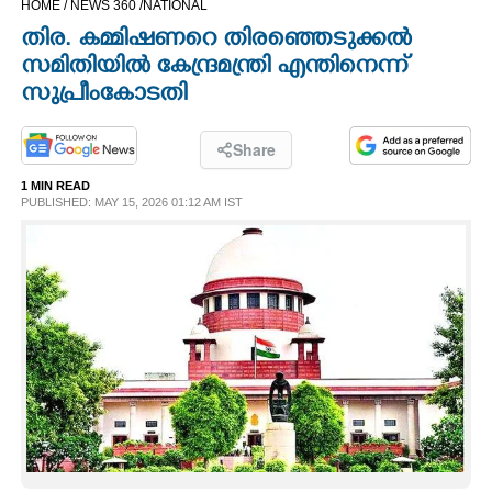
HOME /
NEWS 360 /
NATIONAL
CINEMA
തിര. കമ്മിഷണറെ തിരഞ്ഞെടുക്കൽ
സമിതിയിൽ കേന്ദ്രമന്ത്രി എന്തിനെന്ന്
OPINION
സുപ്രീംകോടതി
PHOTOS
Share
1 MIN READ
PUBLISHED: MAY 15, 2026 01:12 AM IST
LIFESTYLE
SPIRITUAL
INFO+
ART
ASTRO