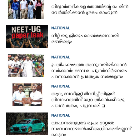
വിദ്യാർത്ഥികളെ മതത്തിന്റെ പേരിൽ
വേർതിരിക്കാൻ ശ്രമം: രാഹുൽ
NATIONAL
നീറ്റ് യു.ജിയും ഓൺലൈനായി
രണ്ട് ഘട്ടം
NATIONAL
പ്രതിപക്ഷത്തെ അനുനയിപ്പിക്കാൻ
സർക്കാർ: മണ്ഡല പുനർനിർണയം
പാസാക്കാൻ പ്രത്യേക സമ്മേളനം
NATIONAL
ആദ്യ ബഡ്ജറ്റ് മിന്നിച്ച് വിജയ്
വിവാഹത്തിന് യുവതികൾക്ക് ഒരു
പവൻ തങ്കം, പട്ടുസാരി 
നവജാതശിശുക്കൾക്ക്
NATIONAL
സ്വർണമോതിരം  വിദ്യാർത്ഥികൾക്ക്
വാഹനങ്ങളുടെ രൂപം മാറ്റൽ:
സൈക്കിൾ
സംസ്ഥാനങ്ങൾക്ക് അധികാരമില്ലെന്ന്
കേന്ദ്രം