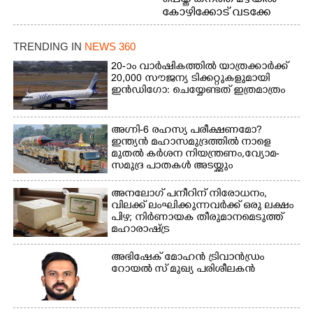
കോഴിക്കോട് വടക്കേ
വയലിൽ വെള്ളം
കയറിയതിനെ തുടർന്ന്
TRENDING IN
NEWS 360
വീട്ടുസാധനങ്ങളുമായി
വെള്ളത്തിലൂടെ
20-ാം വാർഷികത്തിൽ യാത്രക്കാർക്ക്
20,000 സൗജന്യ ടിക്കറ്റുകളുമായി
നടന്നുവരുന്നവരെ
ഇൻഡിഗോ: ചെയ്യേണ്ടത് ഇത്രമാത്രം
മതിലിനു മുകളിൽ നോക്കി
നിൽക്കുന്ന
നായ. ഫോട്ടോ: കെ.വിശ്വജി
അഗ്നി-6 രഹസ്യ പരീക്ഷണമോ?
ത്ത്
ഇന്ത്യൻ മഹാസമുദ്രത്തിൽ നാളെ
മുതൽ കർശന നിയന്ത്രണം,വ്യോമ-
സമുദ്ര പാതകൾ അടയ്ക്കും
അനലോഗ് പനീറിന് നിരോധനം,
വിലക്ക് ലംഘിക്കുന്നവർക്ക് ഒരു ലക്ഷം
പിഴ; നിർണായക തീരുമാനമെടുത്ത്
മഹാരാഷ്ട്ര
അഭിഷേക് മോഹൻ ട്രിവാൻഡ്രം
റോയൽ സ് മുഖ്യ പരിശീലകൻ