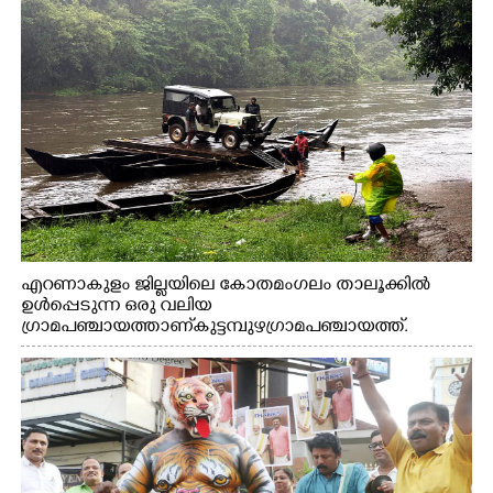
എറണാകുളം ജില്ലയിലെ കോതമംഗലം താലൂക്കിൽ
ഉൾപ്പെടുന്ന ഒരു വലിയ
ഗ്രാമപഞ്ചായത്താണ് കുട്ടമ്പുഴ ഗ്രാമ പഞ്ചായത്ത്.
ആദിവാസി ഊരുകളായ വെള്ളാരംകുത്ത്, കത്തിപ്പാറ,
ഉറിയംപെട്ടി, തേക്കല്ല്, വെട്ടിക്കല്ല്, മഞ്ചപ്പാറ എന്നീ ആറു
സ്ഥലങ്ങളിലേക്കുള്ള പ്രധാന സഞ്ചാര മാർഗമാണ് ഈ
കാണുന്ന കടത്ത് വള്ളം