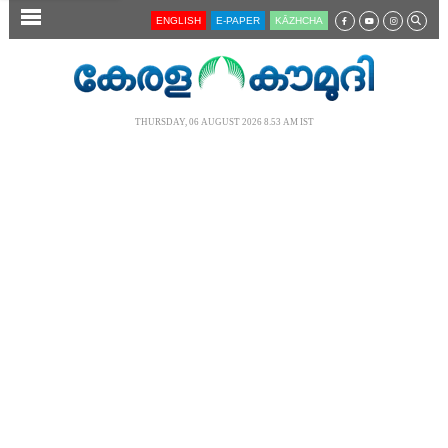
SECTIONS
ENGLISH
E-PAPER
KĀZHCHA
HOME
LATEST
THURSDAY, 06 AUGUST 2026 8.53 AM IST
AUDIO
NOTIFIED NEWS
POLL
KERALA
LOCAL
NEWS 360
CASE DIARY