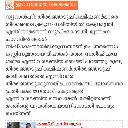
ഈ വാർത്ത കേൾക്കാം
CARTOONS
ന്യൂഡൽഹി: തിരഞ്ഞെടുപ്പ് കമ്മിഷണർമാരെ
തിരഞ്ഞെടുക്കുന്ന സമിതിയിൽ കേന്ദ്രമന്ത്രി
LITERATURE
എന്തിനാണെന്ന് സുപ്രീംകോടതി. മൂന്നംഗ
പാനലിൽ ഒരാൾ
ZOOM
നിഷ്‌പക്ഷനായിരിക്കുന്നതാണ് ഉചിതമെന്നും
ജസ്റ്റിസുമാരായ ദീപാങ്കർ ദത്ത, സതീഷ് ചന്ദ്ര
CONTACT US
ശർമ്മ എന്നിവരടങ്ങിയ ബെഞ്ച് പറഞ്ഞു.
മുഖ്യ
തിരഞ്ഞെടുപ്പ് കമ്മിഷണർ,​തിരഞ്ഞെടുപ്പ്
കമ്മിഷണർമാർ എന്നിവരെ
തിരഞ്ഞെ
ടുക്കുന്നത്
പ്രധാനമന്ത്രി, ലോക്‌സഭാ
പ്രതിപക്ഷ നേതാവ്, കേന്ദ്രമന്ത്രി
എന്നിവരടങ്ങിയ സെലക്ഷൻ കമ്മിറ്റിയാണ്.
അതിന്റെ യുക്തിയെയാണ് കോടതി ചോദ്യം
ചെയ്‌തത്.
ഷെയ്ഖ് ഹസീനയുടെ