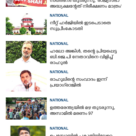
സ്‌തംഭനം തുടരുന്നു, 'രാജ്യസഭാ
അദ്ധ്യക്ഷന്റേത് നിരീക്ഷണം മാത്രം'
NATIONAL
നീറ്റ് ഹർജിയിൽ ഇടപെടാതെ
സുപ്രീംകോടതി
NATIONAL
ഹലോ അങ്കിൾ,​ തന്റെ പ്രിയപ്പെട്ട
ബി.ജെ.പി നേതാവിനെ വിളിച്ച്
രാഹുൽ
NATIONAL
രാഹുലിന്റെ സംവാദം ഇന്ന്
പ്രയാഗ്‌രാജിൽ
NATIONAL
ഉത്തരേന്ത്യയിൽ മഴ തുടരുന്നു,​
അസാമിൽ മരണം 97
NATIONAL