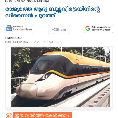
HOME /
NEWS 360 /
NATIONAL
CINEMA
രാജ്യത്തെ ആദ്യ ബുള്ളറ്ര് ട്രെയിനിന്റെ
ഡിസൈൻ പുറത്ത്
OPINION
Share
PHOTOS
1 MIN READ
PUBLISHED: MAY 19, 2026 12:13 AM IST
LIFESTYLE
SPIRITUAL
INFO+
ART
ASTRO
ഈ വാർത്ത കേൾക്കാം