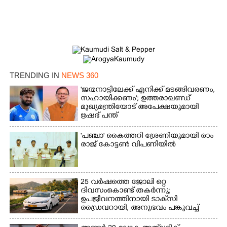
TRENDING IN
NEWS 360
'ജന്മനാട്ടിലേക്ക് എനിക്ക് മടങ്ങിവരണം,
സഹായിക്കണം'; ഉത്തരാഖണ്ഡ്
മുഖ്യമന്ത്രിയോട് അപേക്ഷയുമായി
ഋഷഭ് പന്ത്
'​പ​ഞ്ചാ​'​ ​കൈ​ത്ത​റി​ ​ശ്രേ​ണി​യു​മാ​യി​ ​രാം​
രാ​ജ് ​കോ​ട്ടൺ വിപണിയിൽ
25 വർഷത്തെ ജോലി ഒറ്റ
ദിവസംകൊണ്ട് തകർന്നു;
ഉപജീവനത്തിനായി ടാക്‌സി
ഡ്രൈവറായി,​ അനുഭവം പങ്കുവച്ച്
യുവതി