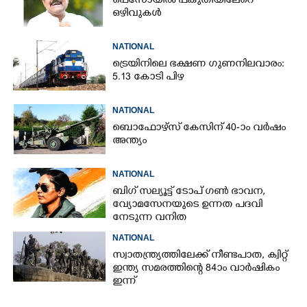
പെസോയിൽ പകുതിയിലേറെ
ഒഴിവുകൾ
NATIONAL
ട്രെയിനിലെ ഭക്ഷണ ഗുണനിലവാരം:
5.13 കോടി പിഴ
NATIONAL
ബൊഫോഴ്സ് കേസിന് 40-ാം വ‌ർഷം
അന്ത്യം
NATIONAL
ബിഗ് സല്യൂട്ട് ടോപ് ഗൺ ഭാവന,​
വ്യോമസേനയുടെ ഉന്നത പദവി
നേടുന്ന വനിത
NATIONAL
സ്വാതന്ത്ര്യത്തിലേക്ക് നീണ്ടപാത, ക്വിറ്റ്
ഇന്ത്യ സമരത്തിന്റെ 84ാം വാർഷികം
ഇന്ന്