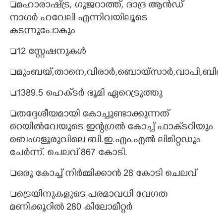
മഹാരാഷ്ട്ര, ഗുജറാത്ത്, ദാദ്ര ആൻഡ്
നാഗർ ഹവേലി എന്നിവയിലൂടെ
കടന്നുപോകും
12 സ്റ്റേഷനുകൾ
മുംബയ്,താനെ,വിരാ‌ർ,ബൊയ്സാ‌ർ,വാപി,ബില
1389.5 ഹെക്‌ടർ ഭൂമി ഏറ്രെടുത്തു
തദ്ദേശീയമായി കോച്ചുണ്ടാക്കുന്നത്
റെയിൽവേയുടെ ഇന്റഗ്രൽ കോച്ച് ഫാക്‌ടറിയും
ബെംഗളൂരുവിലെ ബി.ഇ.എം.എൽ ലിമിറ്റഡും
ചേർന്ന്. ചെലവ് 867 കോടി.
ഒരു കോച്ച് നിർമ്മിക്കാൻ 28 കോടി ചെലവ്
ട്രെയിനുകളുടെ പരമാവധി വേഗത
മണിക്കൂറിൽ 280 കിലോമീറ്റർ