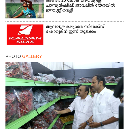
അണ്ടർ 20 ലോക അത്‌ലറ്റിക്സ്
ചാമ്പ്യൻഷിപ്പ്; ജാവലിൻ ത്രോയിൽ
ഇന്ത്യയ്ക്ക് വെള്ളി
ആലപ്പുഴ കല്യാൺ സിൽക്‌സ്
ഷോറൂമിന് ഇന്ന് തുടക്കം
PHOTO
GALLERY