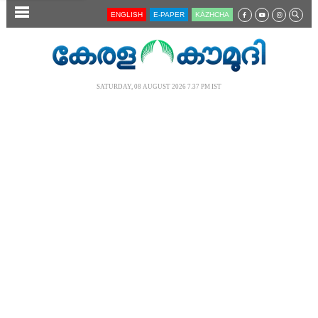
SECTIONS
ENGLISH
E-PAPER
KĀZHCHA
HOME
LATEST
SATURDAY, 08 AUGUST 2026 7.37 PM IST
AUDIO
NOTIFIED NEWS
POLL
KERALA
LOCAL
NEWS 360
CASE DIARY