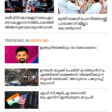
ഒഴിവ് ദിനമായ ഇന്നലെ എറ
മന്ത്രി രമേശ് ചെന്നിത്തലയ്ക്ക്
ണാകുളം സൗത്ത് പാലത്തി
പാലക്കാട് ജില്ലാ
ൽ അനുഭവപ്പെട്ട ഗതാഗത
കോൺഗ്രസ്
ക്കുരുക്ക്
TRENDING IN
NEWS 360
ഇക്കുറിയെങ്കിലും റോയലാകണം
ഊബർ ബുക്ക് ചെയ്‌ത് കാത്തുനിന്നു,​
എത്തിയത് ലക്ഷങ്ങൾ വിലമതിക്കുന്ന
സൂപ്പർ ബൈക്ക്,​ അനുഭവം പങ്കുവച്ച്
യുവാവ്
എഫ്.സി.ആർ.എ ഭേദഗതി:
യു.എസിന് ഇന്ത്യയുടെ മറുപടി