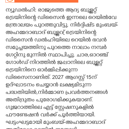
ന്യൂഡൽഹി: രാജ്യത്തെ ആദ്യ ബുള്ളറ്റ്
CARTOONS
ട്രെയിനിന്റെ ഡിസൈൻ ഇന്നലെ റെയിൽവേ
മന്ത്രാലയം പുറത്തുവിട്ടു. നിർദ്ദിഷ്‌ട മുംബയ്-
LITERATURE
അഹമ്മദാബാദ് ബുള്ളറ്ര് ട്രെയിനിന്റെ
ഡിസൈൻ ഡൽഹിയിലെ റെയിൽ ഭവൻ
ZOOM
സമുച്ചയത്തിനു പുറത്തെ നാലാം നമ്പർ
ഗേറ്റിനു മുന്നിൽ സ്ഥാപിച്ചു. ചാര,​ഓറഞ്ച്
CONTACT US
ഗോൾഡ് നിറത്തിൽ ജപ്പാനിലെ ബുള്ളറ്റ്
ട്രെയിനിനെ ഓ‌ർമ്മിപ്പിക്കുന്ന
ഡിസൈനാണിത്. 2027 ആഗസ്റ്റ് 15ന്
ഉദ്ഘാടനം ചെയ്യാൻ ലക്ഷ്യമിടുന്ന
പദ്ധതിയിൽ,നിർമ്മാണ പ്രവർത്തനങ്ങൾ
അതിദ്രുതം പുരോഗമിക്കുകയാണ്.
ഗുജറാത്തിലെ എട്ട് സ്റ്റേഷനുകളിൽ
ഫൗണ്ടേഷൻ വർക്ക് പൂ‌ർത്തിയായി.
ഘട്ടംഘട്ടമായി മുംബയ്-അഹമ്മദാബാദ്