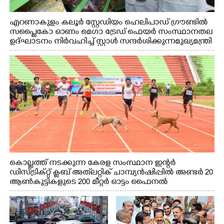
എറണാകുളം കലൂർ സ്റ്റേഡിയം ഹെലിപാഡ് ഗ്രൗണ്ടിൽ
സപ്ളൈകോ ഓണം മെഗാ ട്രേഡ് ഫെയർ സംസ്ഥാനതല
ഉദ്ഘാടനം നിർവഹിച്ച് സ്റ്റാൾ സന്ദർശിക്കുന്ന മുഖ്യമന്ത്രി
വി.ഡി. സതീശൻ. മന്ത്രി അനൂപ് ജേക്കബ് സമീപം
കൊല്ലത്ത് നടക്കുന്ന കേരള സംസ്ഥാന ഇന്റർ
ഡിസ്ട്രിക്റ്റ് ക്ലബ് അത്‌ലറ്റിക് ചാമ്പ്യൻഷിപ്പിൽ അണ്ടർ 20
ആൺകുട്ടികളുടെ 200 മീറ്റർ ഓട്ടം ഫൈനൽ
മത്സരത്തിനിടെ സിന്തറ്റിക് ട്രാക്കിന് കുറുകെ ഓടുന്ന
നായകൾ.