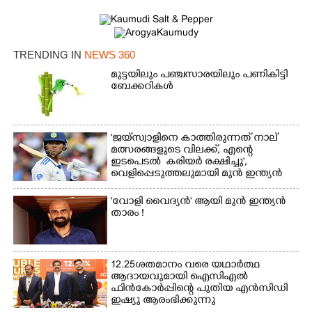
×
Share this link
TRENDING IN
NEWS 360
മുട്ടയിലും പഞ്ചസാരയിലും പണികിട്ടി
ബേക്കറികൾ
Copy Link
'ജയ്സ്വാളിനെ കാത്തിരുന്നത് നാല്
മത്സരങ്ങളുടെ വിലക്ക്, എന്റെ
ഇടപെടൽ കരിയർ രക്ഷിച്ചു',​
വെളിപ്പെടുത്തലുമായി മുൻ ഇന്ത്യൻ
ക്യാപ്‌ടൻ
'വോളി വൈദ്യൻ' ആയി മുൻ ഇന്ത്യൻ
താരം !
12.25ശതമാനം വരെ യഥാർത്ഥ
ആദായവുമായി ഐസിഎൽ
ഫിൻകോർപ്പിന്റെ പുതിയ എൻസിഡി
ഇഷ്യു ആരംഭിക്കുന്നു