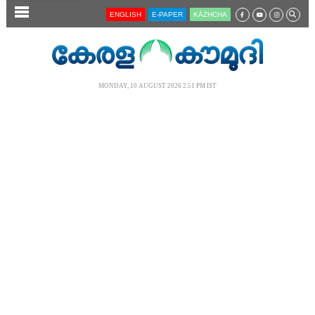
SECTIONS
ENGLISH
E-PAPER
KĀZHCHA
HOME
LATEST
MONDAY, 10 AUGUST 2026 2.51 PM IST
AUDIO
NOTIFIED NEWS
POLL
KERALA
LOCAL
NEWS 360
CASE DIARY