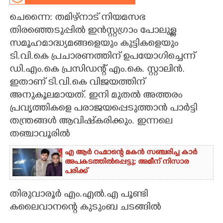
ചെന്നൈ: തമിഴ്നാട് നിയമസഭ
CARTOONS
തിരഞ്ഞെടുപ്പിൽ ഇൻസ്റ്റഗ്രാം പോലുള്ള
സമൂഹമാദ്ധ്യമങ്ങളെയും കുട്ടികളെയും
LITERATURE
ടി.വി.കെ പ്രചാരണത്തിന് ഉപയോഗിച്ചെന്ന്
ഡി.എം.കെ പ്രസിഡന്റ് എം.കെ. സ്റ്റാലിൻ.
ZOOM
ഇതാണ് ടി.വി.കെ വിജയത്തിന്
അനുകൂലമായത്. ഇനി മുതൽ അത്തരം
CONTACT US
പ്രവൃത്തികളെ പരാജയപ്പെടുത്താൻ പാർട്ടി
തന്ത്രങ്ങൾ ആവിഷ്‌കരിക്കും. ഇന്നലെ
തഞ്ചാവൂരിൽ
എ ആർ റഹ്മാന്റെ മകൻ സഞ്ചരിച്ച കാർ
അപകടത്തിൽപ്പെട്ടു; അമീന് നിസാര
പരിക്ക്
തിരുവാരൂർ എം.എൽ.എ പൂണ്ടി
കലൈവാനന്റെ കുടുംബ ചടങ്ങിൽ