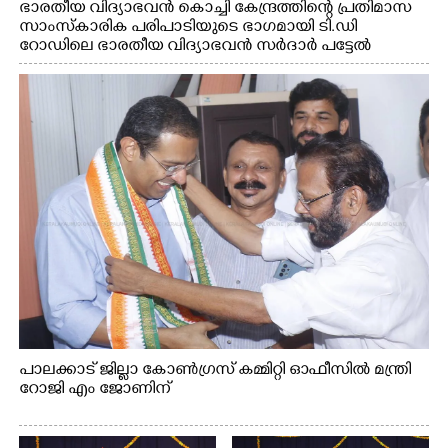
ഭാരതീയ വിദ്യാഭവൻ കൊച്ചി കേന്ദ്രത്തിന്റെ പ്രതിമാസ
സാംസ്കാരിക പരിപാടിയുടെ ഭാഗമായി ടി.ഡി
റോഡിലെ ഭാരതീയ വിദ്യാഭവൻ സർദാർ പട്ടേൽ
സഭാഗൃഹത്തിൽ എം. അക്ഷതയുടെ നേതൃത്വത്തിൽ
അവതരിപ്പിച്ച ലയ നമൻ കഥക് നൃത്തത്തിൽ നിന്ന്
പാലക്കാട് ജില്ലാ കോൺഗ്രസ് കമ്മിറ്റി ഓഫീസിൽ മന്ത്രി
റോജി എം ജോണിന്