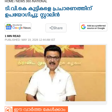
HOME /
NEWS 360 /
NATIONAL
CINEMA
ടി.വി.കെ കുട്ടികളെ പ്രചാരണത്തിന്
ഉപയോഗിച്ചു; സ്റ്റാലിൻ
OPINION
Share
PHOTOS
1 MIN READ
PUBLISHED: MAY 19, 2026 12:44 AM IST
LIFESTYLE
SPIRITUAL
INFO+
ART
ASTRO
ഈ വാർത്ത കേൾക്കാം