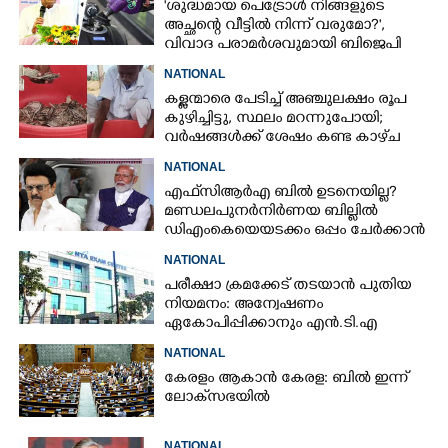
'ശുദ്ധമായ പെട്രോൾ നിങ്ങളുടെ
അച്ഛന്റെ വീട്ടിൽ നിന്ന് വരുമോ?',
വിവാദ പരാമർശവുമായി ബിജെപി
എംപി
NATIONAL
കള്ളന്മാരെ പേടിച്ച് അഞ്ചുലക്ഷം രൂപ
കുഴിച്ചിട്ടു, സ്ഥലം മറന്നുപോയി;
വർഷങ്ങൾക്ക് ശേഷം കണ്ട കാഴ്‌ച
NATIONAL
എഫ്‌സിആർഎ ബിൽ ഉടനെയില്ല?
മണ്ഡലപുനർനിർണയ ബില്ലിൽ
ഡിഎംകെയെയടക്കം ഒപ്പം ചേർക്കാൻ
ശ്രമവുമായി കേന്ദ്രം
NATIONAL
പരീക്ഷാ ക്രമക്കേട് തടയാൻ പുതിയ
നിയമനം: അന്വേഷണം
ഏകോപിപ്പിക്കാനും എൻ‌.ടി‌.എ
ഉദ്യോഗസ്ഥർ
NATIONAL
കേരളം ആകാൻ കേരള: ബിൽ ഇന്ന്
ലോക്‌സഭയിൽ
NATIONAL