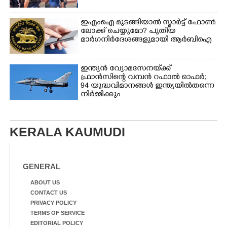
ഇഎംഐ മുടങ്ങിയാൽ സ്മാർട്ട് ഫോൺ
ലോക്ക് ചെയ്യുമോ? പുതിയ
മാർഗനിർദേശങ്ങളുമായി ആർബിഐ
ഇന്ത്യൻ വ്യോമസേനയ്‌ക്ക്
ഫ്രാൻസിന്റെ വമ്പൻ റഫാൽ ഓഫർ;
94 യുദ്ധവിമാനങ്ങൾ ഇന്ത്യയിൽതന്നെ
നിർ‌മ്മിക്കും
KERALA KAUMUDI
GENERAL
ABOUT US
CONTACT US
PRIVACY POLICY
TERMS OF SERVICE
EDITORIAL POLICY