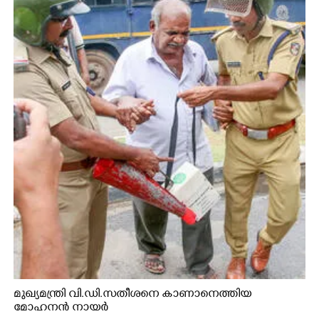
മുഖ്യമന്ത്രി വി.ഡി.സതീശനെ കാണാനെത്തിയ
മോഹനൻ നായർ