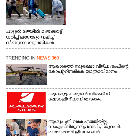
ചാറ്റൽ മഴയിൽ മഴക്കോട്ട്
ധരിച്ച് ലഗേജും വലിച്ച്
നീങ്ങുന്ന യുവതികൾ.
എറണാകുളം മേനകയിൽ
നിന്നുള്ള കാഴ്ച
TRENDING IN
NEWS 360
ആകാശത്ത് സുരക്ഷാ വീഴ്‌ച: ട്രംപിന്റെ
കോ‌പ്‌റ്ററിനരികെ യാത്രാവിമാനം
ആലപ്പുഴ കല്യാൺ സിൽക്‌സ്
ഷോറൂമിന് ഇന്ന് തുടക്കം
ആശുപത്രി വരെ എത്തിയില്ല:
സ്കൂട്ടറിലിരുന്ന് പ്രസവിച്ച് യുവതി,
രക്ഷകരായി ജീവനക്കാർ