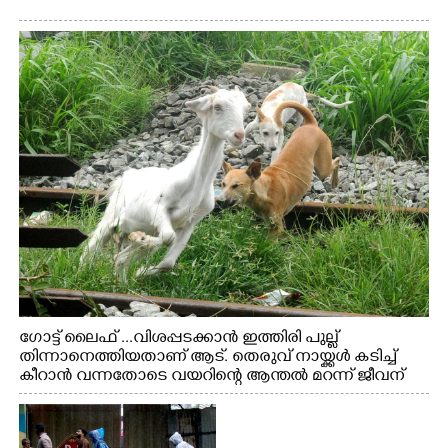
ഗോട്ട് ലൈഫ് ...വിശപ്പടക്കാൻ ഇത്തിരി പുല്ല്
തിന്നാനെത്തിയതാണ് ആട്. തെരുവ് നായ്ക്കൾ കടിച്ച്
കീറാൻ വന്നതോടെ വയറിന്റെ ആന്തൽ മറന്ന് ജീവന്
വേണ്ടിയായി ഓട്ടം. എറണാകുളം വാത്തുരുത്തിയിൽ
നിന്നുള്ള കാഴ്ച