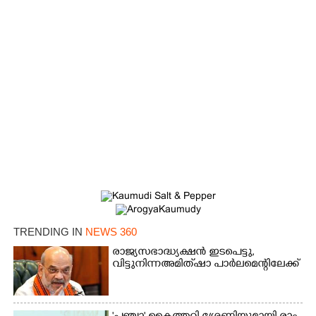
×
Share this link
TRENDING IN
NEWS 360
Copy Link
രാജ്യസഭാദ്ധ്യക്ഷൻ ഇടപെട്ടു,
വിട്ടുനിന്ന അമിത് ഷാ പാർലമെന്റിലേക്ക്