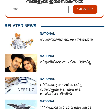
നിങ്ങളുടെ ഇൻബോക്സിൽ
RELATED NEWS
NATIONAL
സ്വാതന്ത്ര്യത്തിലേക്ക് നീണ്ടപാത
NATIONAL
വിജയ്‌യിനെ സംഗീത പിരിയില്ല
NATIONAL
നീറ്റ് ചോദ്യപ്പേപ്പർ ചോർച്ച
വൻവീഴ്ച എൻ.ടി.എയുടെ
ഡൽഹി ഓഫീസിൽ
NATIONAL
114 റഫാലിന് 3.25 ലക്ഷം കോടി