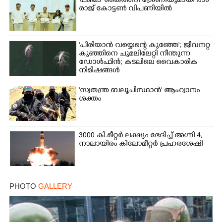
'​പ​ഞ്ചാ​'​ ​കൈ​ത്ത​റി​ ​ശ്രേ​ണി​യു​മാ​യി​ ​രാം​
രാ​ജ് ​കോ​ട്ടൺ വിപണിയിൽ
'പിരിയാൻ വയ്യെന്റെ കുഞ്ഞേ'; ജീവനറ്റ
കുഞ്ഞിനെ ചുമലിലേറ്റി നീന്തുന്ന
ഡോൾഫിൻ; കടലിലെ വൈകാരിക
നിമിഷങ്ങൾ
'സ്വതന്ത്ര ബലൂചിസ്ഥാൻ' ആഹ്വാനം
ശക്തം
3000 കി.മീറ്റർ ലക്ഷ്യം ഭേദിച്ച് അഗ്നി 4,
നാലായിരം കിലോമീറ്റർ പ്രഹരശേഷി
PHOTO
GALLERY