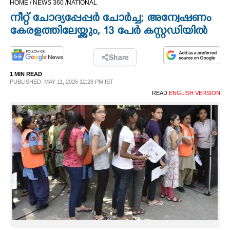
HOME /
NEWS 360 /
NATIONAL
CINEMA
നീറ്റ് ചോദ്യപ്പേപ്പർ ചോർച്ച; അന്വേഷണം
കേരളത്തിലേയ്ക്കും, 13 പേർ കസ്റ്റഡിയിൽ
OPINION
Share
PHOTOS
1 MIN READ
PUBLISHED: MAY 11, 2026 12:28 PM IST
READ
ENGLISH VERSION
LIFESTYLE
SPIRITUAL
INFO+
ART
ASTRO