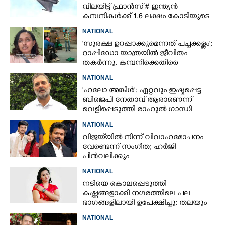
വിലയിട്ട് ഫ്രാൻസ് # ഇന്ത്യൻ
കമ്പനികൾക്ക് 1.6 ലക്ഷം കോടിയുടെ
നിർമ്മാണ പങ്കാളിത്തം
NATIONAL
'സുരക്ഷ ഉറപ്പാക്കുമെന്നത് പച്ചക്കള്ളം';
റാപ്പിഡോ യാത്രയിൽ ജീവിതം
തകർന്നു, കമ്പനിക്കെതിരെ
പരാതിയുമായി യുവതി
NATIONAL
'ഹലോ അങ്കിൾ': ഏറ്റവും ഇഷ്ടപ്പെട്ട
ബിജെപി നേതാവ് ആരാണെന്ന്
വെളിപ്പെടുത്തി രാഹുൽ ഗാന്ധി
NATIONAL
വിജയ്‌യിൽ നിന്ന് വിവാഹമോചനം
വേണ്ടെന്ന് സംഗീത; ഹർജി
പിൻവലിക്കും
NATIONAL
നടിയെ കൊലപ്പെടുത്തി
കഷ്ണങ്ങളാക്കി നഗരത്തിലെ പല
ഭാഗങ്ങളിലായി ഉപേക്ഷിച്ചു; തലയും
കയ്യും കണ്ടെത്താനാകാതെ പൊലീസ്
NATIONAL