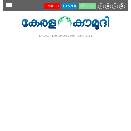
SECTIONS
ENGLISH
E-PAPER
KĀZHCHA
HOME
LATEST
SATURDAY, 08 AUGUST 2026 12.36 AM IST
AUDIO
NOTIFIED NEWS
POLL
KERALA
LOCAL
NEWS 360
CASE DIARY