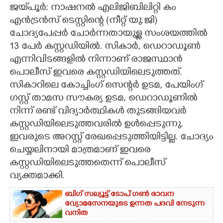
ജയ്‌പൂർ: നാഷനൽ എലിജിബിലിറ്റി കം
CARTOONS
എൻട്രൻസ് ടെസ്റ്റിന്റെ (നീറ്റ് യു.ജി)
ചോദ്യപേപ്പർ ചോർന്നതായുള്ള സംശയത്തിൽ
13 പേ‌ർ കസ്റ്റഡിയിൽ. സികാർ, ഡെറാഡൂൺ
LITERATURE
എന്നിവിടങ്ങളിൽ നിന്നാണ് രാജസ്ഥാൻ
പൊലീസ് ഇവരെ കസ്റ്റഡിയിലെടുത്തത്.
ZOOM
സികാറിലെ കോച്ചിംഗ് സെന്റർ ഉടമ, പേയിംഗ്
ഗസ്റ്റ് താമസ സൗകര്യ ഉടമ, ഡെറാഡൂണിൽ
CONTACT US
നിന്ന് രണ്ട് വിദ്യാർത്ഥികൾ തുടങ്ങിയവർ
കസ്റ്റഡിയിലെടുത്തവരിൽ ഉൾപ്പെടുന്നു.
ഇവരുടെ അറസ്റ്റ് രേഖപ്പെടുത്തിയിട്ടില്ല. ചോദ്യം
ചെയ്യലിനായി മാത്രമാണ് ഇവരെ
കസ്റ്റഡിയിലെടുത്തതെന്ന് പൊലീസ്
വ്യക്തമാക്കി.
ബിഗ് സല്യൂട്ട് ടോപ് ഗൺ ഭാവന
വ്യോമസേനയുടെ ഉന്നത പദവി നേടുന്ന
വനിത