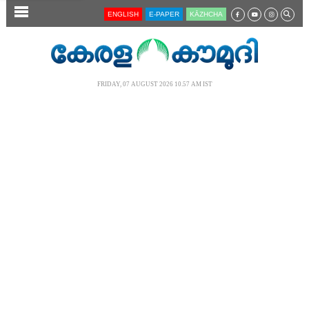
SECTIONS
ENGLISH
E-PAPER
KĀZHCHA
HOME
LATEST
FRIDAY, 07 AUGUST 2026 10.57 AM IST
AUDIO
NOTIFIED NEWS
POLL
KERALA
LOCAL
NEWS 360
CASE DIARY