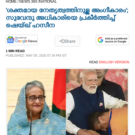
HOME /
NEWS 360 /
NATIONAL
CINEMA
'ശക്തമായ നേതൃത്വത്തിനുള്ള അംഗീകാരം';
സുവേന്ദു അധികാരിയെ പ്രകീർത്തിച്ച്
OPINION
ഷെയ്ഖ് ഹസീന
PHOTOS
Share
1 MIN READ
PUBLISHED: MAY 09, 2026 07:34 PM IST
LIFESTYLE
READ
ENGLISH VERSION
SPIRITUAL
INFO+
ART
ASTRO