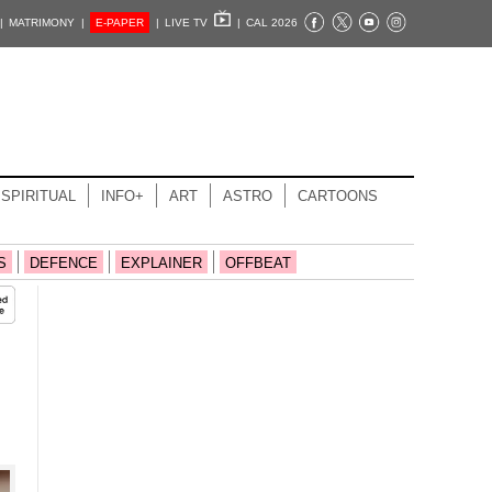
|
MATRIMONY |
E-PAPER
|
LIVE TV
|
CAL 2026
SPIRITUAL
INFO+
ART
ASTRO
CARTOONS
S
DEFENCE
EXPLAINER
OFFBEAT