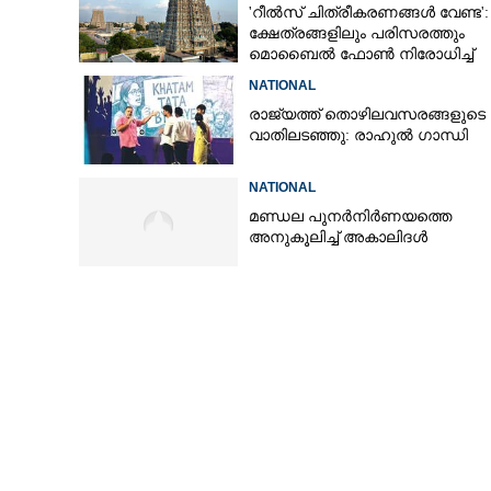
'റീൽസ് ചിത്രീകരണങ്ങൾ വേണ്ട':
ക്ഷേത്രങ്ങളിലും പരിസരത്തും
മൊബൈൽ ഫോൺ നിരോധിച്ച്
തമിഴ്നാട് സർക്കാർ
NATIONAL
രാജ്യത്ത് തൊഴിലവസരങ്ങളുടെ
വാതിലടഞ്ഞു: രാഹുൽ ഗാന്ധി
NATIONAL
മണ്ഡല പുനർനിർണയത്തെ
അനുകൂലിച്ച് അകാലിദൾ