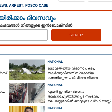
NEWS
,
ARREST
,
POSCO CASE
യിരിക്കാം ദിവസവും
 സംഭവങ്ങൾ നിങ്ങളുടെ ഇൻബോക്സിൽ
Share this link
NATIONAL
ബരാമതിയിൽ വിമാനാപകടം;
രസ്
തകർന്നുവീണത് സ്വകാര്യ
കമ്പനിയുടെ പരിശീലന വിമാനം
Copy Link
പാൽ
ലുക്ക്ഔട്ട് നോട്ടീസ്;
NATIONAL
 കേന്ദ്ര
ിയെ
എയർ ഇന്ത്യ വിമാനം
കൻ
ആകാശച്ചുഴിയിൽപ്പെട്ട സംഭവം;
പൈലറ്റുമാരിൽ ഒരാളുടെ ഡ്രഗ് ടെസ്റ്റ്
ഫലം പോസിറ്റീവ്
NATIONAL