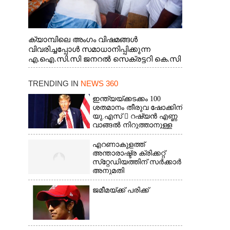
ക്യാമ്പിലെ അംഗം വിഷമങ്ങൾ
വിവരിച്ചപ്പോൾ സമാധാനിപ്പിക്കുന്ന
എ.ഐ.സി.സി ജനറൽ സെക്രട്ടറി കെ.സി
വേണുഗോപാൽ എം.പി. സഹകരണ-
എക്സൈസ് വകുപ്പ് മന്ത്രി എം. ലിജു,
TRENDING IN
NEWS 360
എന്നിവർ
ഇന്ത്യയ്ക്കടക്കം 100
ശതമാനം തീരുവ ഷോക്കിന്
യു.എസ്  റഷ്യൻ എണ്ണ
വാങ്ങൽ നിറുത്താനുള്ള
സമ്മർദ്ദം
എറണാകുളത്ത്
അന്താരാഷ്ട്ര ക്രിക്കറ്റ്
സ്‌റ്റേഡിയത്തിന് സർക്കാർ
അനുമതി
ജമീമയ്ക്ക് പരിക്ക്