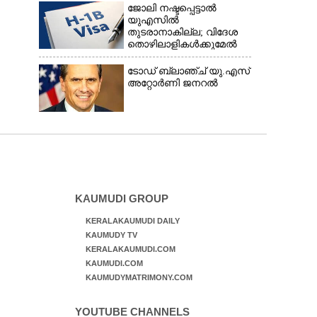
ജോലി നഷ്ടപ്പെട്ടാൽ
യുഎസിൽ
തുടരാനാകില്ല; വിദേശ
തൊഴിലാളികൾക്കുമേൽ
കടുത്ത
നിയന്ത്രണവുമായി ട്രംപ്‌
ടോഡ് ബ്ലാഞ്ച് യു.എസ്
അറ്റോർണി ജനറൽ
KAUMUDI GROUP
KERALAKAUMUDI DAILY
KAUMUDY TV
KERALAKAUMUDI.COM
KAUMUDI.COM
KAUMUDYMATRIMONY.COM
YOUTUBE CHANNELS