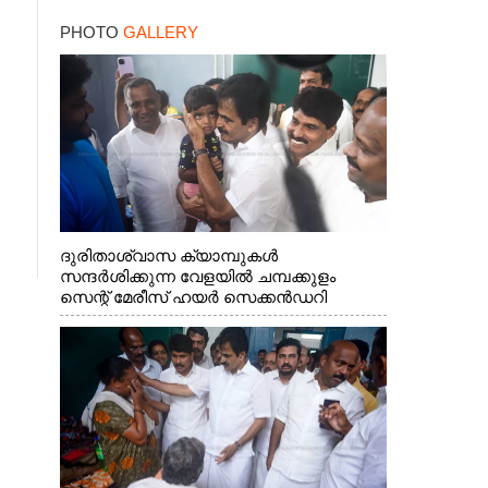
PHOTO
GALLERY
ദുരിതാശ്വാസ ക്യാമ്പുകൾ
സന്ദർശിക്കുന്ന വേളയിൽ ചമ്പക്കുളം
സെന്റ് മേരീസ് ഹയർ സെക്കൻഡറി
സ്കൂളിലെ ക്യാമ്പിലെത്തിയ എ.ഐ.സി.സി
ജനറൽ സെക്രട്ടറി കെ.സി
വേണുഗോപാൽ എം.പി കുരുന്നിനെ
എടുത്ത് ലാളിച്ചപ്പോൾ. സഹകരണ-
എക്സൈസ് വകുപ്പ് മന്ത്രി എം. ലിജു,
കൃഷിവകുപ്പ് മന്ത്രി ടി. സിദ്ദിഖ്, റെജി
ചെറിയാൻ എം. എൽ. എ എന്നിവർ സമീപം