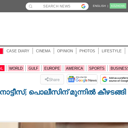
ENGLISH |
KĀZHCHA
CASE DIARY
CINEMA
OPINION
PHOTOS
LIFESTYLE
AL
WORLD
GULF
EUROPE
AMERICA
SPORTS
BUSINES
Share
ട്ടീസ്; പൊലീസിന് മുന്നിൽ കീഴടങ്ങി