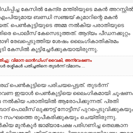
പിച്ച കേസിൽ കേന്ദ്ര മന്ത്രിയുടെ മകൻ അറസ്റ്റിൽ
 എംപിയുമായ ബണ്ഡി സഞ്ജയ് കുമാറിന്റെ മകൻ
ായത്. പെൺകുട്ടിയുടെ അമ്മ നൽകിയ പരാതിയുടെ
ിരെ പൊലീസ് കേസെടുത്തത്. ആദ്യം പീഡനക്കുറ്റം
ുടെ മൊഴി രേഖപ്പെടുത്തിയ ശേഷം ലൈംഗികാതിക്രമം
 കേസിൽ കൂട്ടിച്ചേർക്കുകയായിരുന്നു.
പതിച്ചു: വിമാന ലാൻഡിംഗ് വൈകി, അന്വേഷണം
രശ്മികൾ പതിച്ചതിനെ തുടർന്ന് വിമാനം ...
 പെൺകുട്ടിയെ പരിചയപ്പെട്ടത്. തുടർന്ന്
് തവണ ഇയാൾ പെൺകുട്ടിയെ ലൈംഗികമായി ചൂഷണ
്മ നൽകിയ പരാതിയിൽ ആരോപിക്കുന്നത്. പ്രതി
 പൊലീസ് ലുക്കൗട്ട് നോട്ടീസ് പുറപ്പെടുവിക്കുകയു
ംഘത്തെ രൂപീകരിക്കുകയും ചെയ്തിരുന്നു.
നൽകിയ മുൻകൂർ ജാമ്യാപേക്ഷ പരിഗണിച്ച തെലങ്കാന