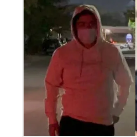
CINEMA
OPINION
PHOTOS
LIFESTYLE
SPIRITUAL
INFO+
ART
ASTRO