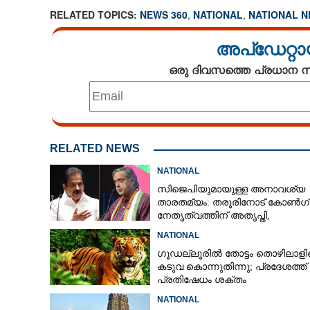
RELATED TOPICS:
NEWS 360
,
NATIONAL
,
NATIONAL 
അപ്ഡേറ്റാ
ഒരു ദിവസത്തെ പ്രധാന
RELATED NEWS
NATIONAL
സിജെപിയുമായുള്ള അനാവശ്യ
താരതമ്യം: തരൂരിനോട് കോൺഗ്
നേതൃത്വത്തിന് അതൃപ്തി,
താക്കീതുമായി കെസി വേണുഗോ
പോക്‌സോ കേസിൽ 
NATIONAL
പൊലീസിന് മുന്നിൽ കീഴടങ്ങി
ഗൂഡല്ലൂരിൽ തോട്ടം തൊഴിലാള
മന്ത്രിയുടെ മ
കടുവ കൊന്നുതിന്നു; പ്രദേശത്ത്
പ്രതിഷേധം ശക്തം
NATIONAL