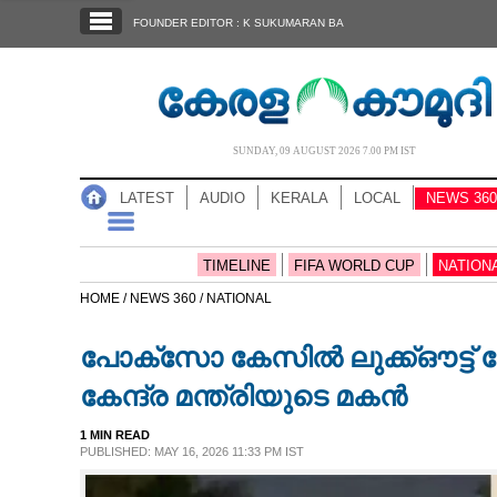
SECTIONS
FOUNDER EDITOR : K SUKUMARAN BA
HOME
LATEST
AUDIO
SUNDAY, 09 AUGUST 2026 7.00 PM IST
NOTIFIED NEWS
LATEST
AUDIO
KERALA
LOCAL
NEWS 360
POLL
KERALA
TIMELINE
FIFA WORLD CUP
NATION
HOME /
NEWS 360 /
NATIONAL
LOCAL
പോക്‌സോ കേസിൽ ലുക്ക്ഔട്ട് നോ
NEWS 360
കേന്ദ്ര മന്ത്രിയുടെ മകൻ
1 MIN READ
CASE DIARY
PUBLISHED: MAY 16, 2026 11:33 PM IST