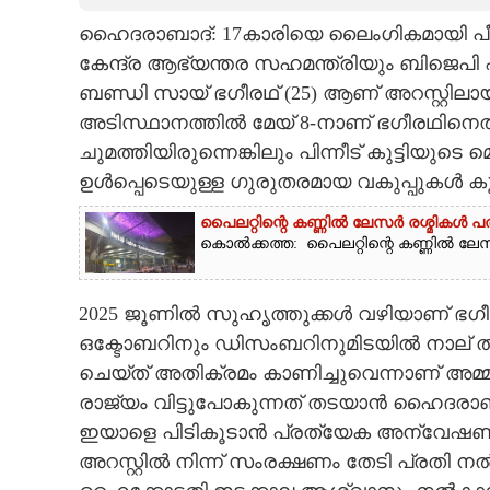
ഹൈദരാബാദ്: 17കാരിയെ ലൈംഗികമായി പീഡിപ്
CARTOONS
കേന്ദ്ര ആഭ്യന്തര സഹമന്ത്രിയും ബിജെപി
ബണ്ഡി സായ് ഭഗീരഥ് (25) ആണ് അറസ്റ്റില
LITERATURE
അടിസ്ഥാനത്തിൽ മേയ് 8-നാണ് ഭഗീരഥിനെത
ചുമത്തിയിരുന്നെങ്കിലും പിന്നീട് കുട്ടിയ
ZOOM
ഉൾപ്പെടെയുള്ള ഗുരുതരമായ വകുപ്പുകൾ കൂടി
പൈലറ്റിന്റെ കണ്ണിൽ ലേസർ രശ്മികൾ 
CONTACT US
കൊൽക്കത്ത: പൈലറ്റിന്റെ കണ്ണിൽ ലേസർ 
2025 ജൂണിൽ സുഹൃത്തുക്കൾ വഴിയാണ് ഭഗീരഥ്
ഒക്ടോബറിനും ഡിസംബറിനുമിടയിൽ നാല
ചെയ്ത് അതിക്രമം കാണിച്ചുവെന്നാണ് അമ
രാജ്യം വിട്ടുപോകുന്നത് തടയാൻ ഹൈദരാബാദ്
ഇയാളെ പിടികൂടാൻ പ്രത്യേക അന്വേഷണ സ
അറസ്റ്റിൽ നിന്ന് സംരക്ഷണം തേടി പ്രതി 