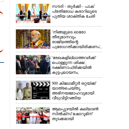
സൗദി - തുർക്കി - പാക്
പ്രതിരോധ കരാറിലൂടെ
പുതിയ ശാക്തിക ചേരി
'നിങ്ങളുടെ ഓരോ
തീരുമാനവും
×
രാജ്യത്തിന്റെ
പുരോഗതിക്കായിരിക്കണം',​
വിദ്യാർത്ഥികളോട്
പ്രധാനമന്ത്രി
'രേഖകളില്ലാത്തവർക്ക്
പൊള്ളുന്ന ശിക്ഷ',
ദക്ഷിണാഫ്രിക്കയിൽ
കൂട്ടപ്പലായനം;
ജീവനുംകൊണ്ട്
നാടുകടന്നത് ഒരു
900 കിലോമീറ്റർ ഒറ്റയ്‌ക്ക്
ലക്ഷത്തിലധികം പേർ
യാത്രചെ‌യ്‌തു,​
അഭിനയമോഹവുമായി
വീടുവിട്ടിറങ്ങിയ
പതിനാറുകാരനെ
കണ്ടെത്തിയത് ഫിലിം
ആലപ്പുഴയിൽ കല്യാൺ
സിറ്റിയിൽ
സിൽക്‌സ് ഷോറൂമിന്
തുടക്കമായി