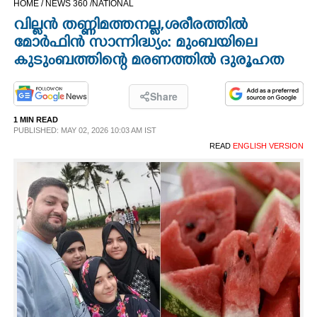
HOME /
NEWS 360 /
NATIONAL
CINEMA
വില്ലൻ തണ്ണിമത്തനല്ല,​ ശരീരത്തിൽ
മോർഫിൻ സാന്നിദ്ധ്യം: മുംബയിലെ
OPINION
കുടുംബത്തിന്റെ മരണത്തിൽ ദുരൂഹത
PHOTOS
Share
1 MIN READ
PUBLISHED: MAY 02, 2026 10:03 AM IST
LIFESTYLE
READ
ENGLISH VERSION
SPIRITUAL
INFO+
ART
ASTRO