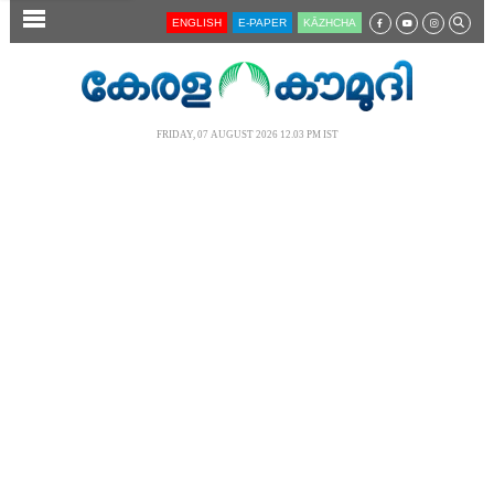
SECTIONS
ENGLISH
E-PAPER
KĀZHCHA
HOME
LATEST
FRIDAY, 07 AUGUST 2026 12.03 PM IST
AUDIO
NOTIFIED NEWS
POLL
KERALA
LOCAL
NEWS 360
CASE DIARY