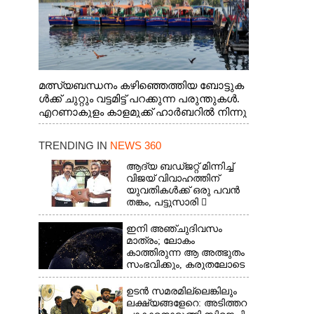
മത്സ്യബന്ധനം കഴിഞ്ഞെത്തിയ ബോട്ടുക
ൾക്ക് ചുറ്റും വട്ടമിട്ട് പറക്കുന്ന പരുന്തുകൾ.
എറണാകുളം കാളമുക്ക് ഹാർബറിൽ നിന്നു
ള്ള കാഴ്ച
TRENDING IN
NEWS 360
ആദ്യ ബഡ്ജറ്റ് മിന്നിച്ച്
വിജയ് വിവാഹത്തിന്
യുവതികൾക്ക് ഒരു പവൻ
തങ്കം, പട്ടുസാരി 
നവജാതശിശുക്കൾക്ക്
സ്വർണമോതിരം 
ഇനി അഞ്ചുദിവസം
വിദ്യാർത്ഥികൾക്ക്
മാത്രം; ലോകം
സൈക്കിൾ
കാത്തിരുന്ന ആ അത്ഭുതം
സംഭവിക്കും, കരുതലോടെ
വിദഗ്ധർ
ഉടൻ സമരമില്ലെങ്കിലും
ലക്ഷ്യങ്ങളേറെ: അടിത്തറ