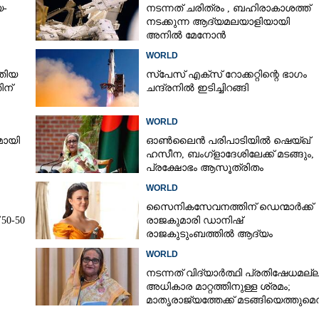
യ-
നടന്നത് ചരിത്രം ,​ ബഹിരാകാശത്ത്
നടക്കുന്ന ആദ്യമലയാളിയായി
അനിൽ മേനോൻ
WORLD
്തിയ
സ്‌പേസ് എക്സ് റോക്കറ്റിന്റെ ഭാഗം
ിന്
ചന്ദ്രനിൽ ഇടിച്ചിറങ്ങി
WORLD
മായി
ഓൺലൈൻ പരിപാടിയിൽ ഷെയ്ഖ്
ഹസീന, ബംഗ്ളാദേശിലേക്ക് മടങ്ങും,
Share this link
പ്രക്ഷോഭം ആസൂത്രിതം
WORLD
സൈനികസേവനത്തിന് ഡെന്മാർക്ക്
50-50
രാജകുമാരി ഡാനിഷ്
രാജകുടുംബത്തിൽ ആദ്യം
Copy Link
WORLD
തിനുള്ള ധാരണാപത്രം:
നടന്നത് വിദ്യാർത്ഥി പ്രതിഷേധമല്ല,
ഇറാന്റെ പ്രതികരണം കാത്ത് യു.എസ്
അധികാര മാറ്റത്തിനുള്ള ശ്രമം;
മാതൃരാജ്യത്തേക്ക് മടങ്ങിയെത്തുമെന്
ഷെയ്ഖ് ഹസീന