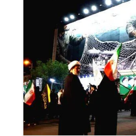
CINEMA
OPINION
PHOTOS
LIFESTYLE
SPIRITUAL
INFO+
ART
ASTRO