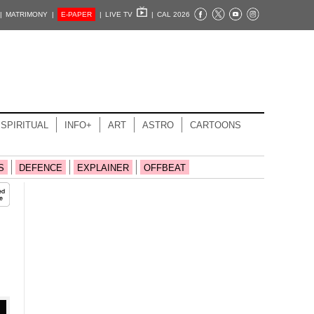
|
MATRIMONY |
E-PAPER
|
LIVE TV
|
CAL 2026
SPIRITUAL
INFO+
ART
ASTRO
CARTOONS
S
DEFENCE
EXPLAINER
OFFBEAT