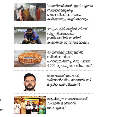
'കത്തിത്തീരാൻ ഇനി എത്ര
സമയമെടുക്കും,
ഞങ്ങൾക്ക് ഭക്ഷണം
കഴിക്കാനും കുളിക്കാനും
ഉള്ളതാണ്': അച്ഛന്റെ
സംസ്കാരചടങ്ങിനിടെ
'ബുംറ ക്രിക്കറ്റിൽ നിന്ന്
മക്കൾ
വിട്ടുനിൽക്കണം,
ഇല്ലെങ്കിൽ സ്ഥിതി
കൂടുതൽ ഗുരുതരമാകും';
×
മുന്നറിയിപ്പുമായി മുൻ
താരം
48 മണിക്കൂറിനുള്ളിൽ
സ്വർണവില
പറന്നുയർന്നു; ഒരു പവന്
4,200 രൂപയുടെ വർദ്ധനവ്,
വിവാഹ സീസണിൽ
കനത്ത തിരിച്ചടി
അഭിഷേക് മോഹൻ
ട്രിവാൻഡ്രം റോയൽ സ്
മുഖ്യ പരിശീലകൻ
ആച്യുത സാമന്തയ്ക്ക്
​
75-ാമത് ഓണററി
ഡോക്ടറേറ്റ്
ന്