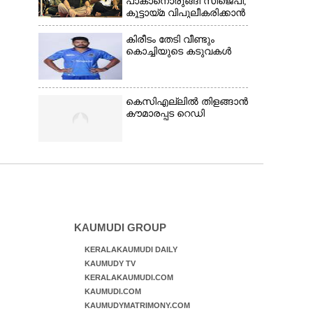
പാകാനൊരുങ്ങി സിജെപി,​
കൂട്ടായ്മ വിപുലീകരിക്കാൻ
ക്യാമ്പയിൻ
കിരീ‌ടം തേടി വീണ്ടും
കൊച്ചിയുടെ കടുവകൾ
കെസിഎല്ലിൽ തിളങ്ങാൻ
കൗമാരപ്പട റെഡി
KAUMUDI GROUP
KERALAKAUMUDI DAILY
KAUMUDY TV
KERALAKAUMUDI.COM
KAUMUDI.COM
KAUMUDYMATRIMONY.COM