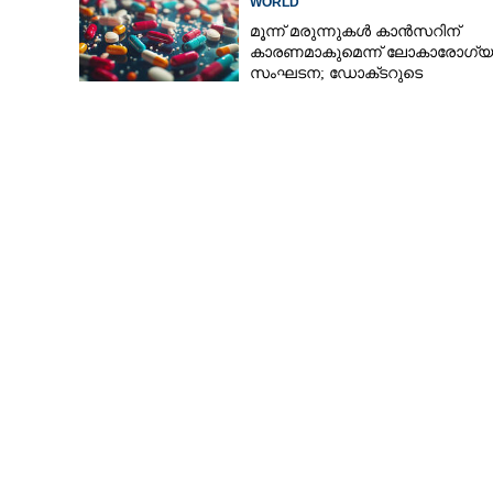
WORLD
മൂന്ന് മരുന്നുകൾ കാൻസറിന്
കാരണമാകുമെന്ന് ലോകാരോഗ്യ
സംഘടന; ഡോക്‌ടറുടെ
നിർദേശമില്ലാതെ നിർത്തരുതെന്
മുന്നറിയിപ്പ്