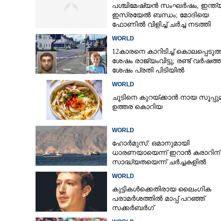
പശ്ചിമേഷ്യൻ സംഘർഷം,​ ഇന്ത്
ഇസ്രയേൽ ബന്ധം; മോദിയെ
ഫോണിൽ വിളിച്ച് ചർച്ച നടത്തി
നെതന്യാഹു
WORLD
12കാരനെ കാറിടിച്ച് കൊലപ്പെടുത
ശേഷം രാജ്യംവിട്ടു; രണ്ട് വർഷത്ത
ശേഷം പ്രതി പിടിയിൽ
WORLD
ചൂടിനെ കുറയ്‌ക്കാൻ നായ സൂപ്പു
ഉത്തര കൊറിയ
WORLD
ഹോർമുസ്: ഒമാനുമായി
ധാരണയായെന്ന് ഇറാൻ കരാറിന് 
സാദ്ധ്യതയെന്ന് ചർച്ചകളിൽ
യു.എസിന് പങ്കില്ലെന്ന് ഇറാൻ
WORLD
യുദ്ധാവസാനത്
കുട്ടികൾക്കെതിരായ ലൈംഗിക
പരാമർശത്തിൽ മാപ്പ് പറഞ്ഞ്
സക്കർബർഗ്