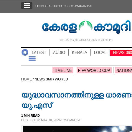
SECTIONS
FOUNDER EDITOR : K SUKUMARAN BA
HOME
LATEST
AUDIO
THURSDAY, 06 AUGUST 2026 11.28 PM IST
NOTIFIED NEWS
LATEST
AUDIO
KERALA
LOCAL
NEWS 360
POLL
KERALA
TIMELINE
FIFA WORLD CUP
NATION
HOME /
NEWS 360 /
WORLD
LOCAL
യുദ്ധാവസാനത്തിനുള്ള ധാരണാ
NEWS 360
യു.എസ്
1 MIN READ
CASE DIARY
PUBLISHED: MAY 10, 2026 07:38 AM IST