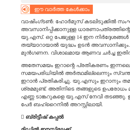
ഈ വാർത്ത കേൾക്കാം
CARTOONS
വാഷിംഗ്ടൺ: ഹോർമുസ് കടലിടുക്കിൽ സംഘ
LITERATURE
അവസാനിപ്പിക്കാനുള്ള ധാരണാപത്രത്തിന്റെ
യു.എസ്. ഒറ്റ പേജുള്ള 14 ഇന നിർദ്ദേശങ്
ZOOM
തയ്യാറായാൽ യുദ്ധം ഉടൻ അവസാനിക്കും. തു
മുൻഗണന. വിശാലമായ ആണവ ചർച്ച ഇതിനു
CONTACT US
അതേസമയം ഇറാന്റെ പ്രതികരണം ഇന്നലെയുണ്ട
സമയപരിധിയിൽ അർത്ഥമില്ലെന്നും സ്വന്തം
ഇറാൻ പ്രതികരിച്ചു. യു.എസും ഇറാനും തമ
ശ്രമമുണ്ട്. അതിനിടെ തങ്ങളുടെ ഉപരോധം മ
എണ്ണ ടാങ്കറുകളെ യു.എസ് നേവി തടഞ്ഞു
പേർ ബഹ്റൈനിൽ അറസ്റ്റിലായി.
 ബ്രിട്ടീഷ് കപ്പൽ
മിഡിൽ ഈസ്റ്റിലേക്ക്