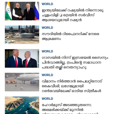
WORLD
ഇന്ത്യയിലേക്ക് റഷ്യയിൽ നിന്നൊരു
ചൂളംവിളി  ട്രെയിൻ സർവീസ്
ആശയവുമായി റഷ്യൻ
ഉപപ്രധാനമന്ത്രി
WORLD
സൗദിയിൽ റിഫൈനറിക്ക് നേരെ
ആക്രമണം
WORLD
ഗാസയിൽ നിന്ന് ഇസ്രയേൽ സൈന്യം
പിൻവാങ്ങില്ല, ട്രംപിന്റെ സമാധാന
പദ്ധതി തള്ളി നെതന്യാഹു
WORLD
വിമാനം നിർത്താൻ പൈലറ്റിനോട്
കൈവീശി; ലഗേജുമായി
റൺവേയിലേക്ക് ഓടിയ സ്‌ത്രീകൾ
പിടിയിൽ
WORLD
ഹോർമുസ് അടഞ്ഞുതന്നെ;
അമേരിക്കയ്‌ക്ക് മുന്നിൽ