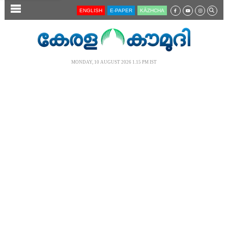
SECTIONS
ENGLISH
E-PAPER
KĀZHCHA
HOME
LATEST
MONDAY, 10 AUGUST 2026 1.15 PM IST
AUDIO
NOTIFIED NEWS
POLL
KERALA
LOCAL
NEWS 360
CASE DIARY