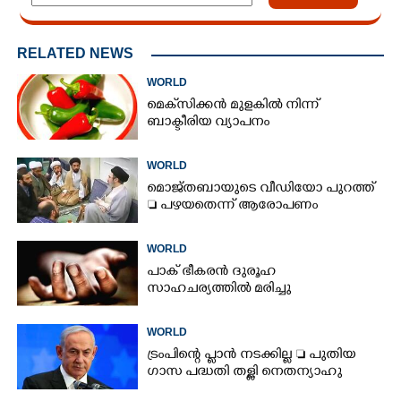
RELATED NEWS
WORLD
മെ‌ക്‌സിക്കൻ മുളകിൽ നിന്ന്
ബാക്ടീരിയ വ്യാപനം
WORLD
മൊജ്തബായുടെ വീഡിയോ പുറത്ത്
 പഴയതെന്ന് ആരോപണം
WORLD
പാക് ഭീകരൻ ദുരൂഹ
സാഹചര്യത്തിൽ മരിച്ചു
WORLD
ട്രംപിന്റെ പ്ലാൻ നടക്കില്ല  പുതിയ
ഗാസ പദ്ധതി തള്ളി നെതന്യാഹു