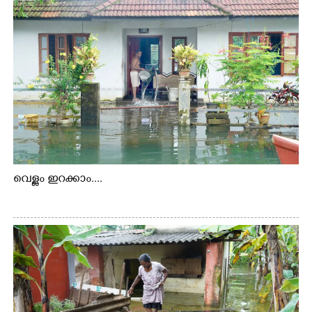
വെള്ളം ഇറക്കാം....