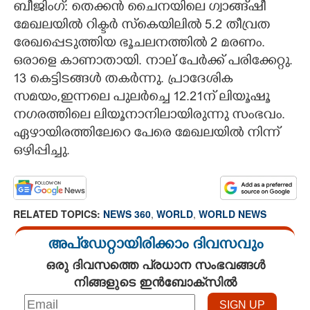
ബീജിംഗ്: തെക്കൻ ചൈനയിലെ ഗ്വാങ്ങ്‌ഷീ
CARTOONS
മേഖലയിൽ റിക്ടർ സ്കെയിലിൽ 5.2 തീവ്രത
രേഖപ്പെടുത്തിയ ഭൂചലനത്തിൽ 2 മരണം.
ഒരാളെ കാണാതായി. നാല് പേർക്ക് പരിക്കേറ്റു.
LITERATURE
13 കെട്ടിടങ്ങൾ തകർന്നു. പ്രാദേശിക
സമയം,ഇന്നലെ പുലർച്ചെ 12.21ന് ലിയൂഷൂ
ZOOM
നഗരത്തിലെ ലിയൂനാനിലായിരുന്നു സംഭവം.
ഏഴായിരത്തിലേറെ പേരെ മേഖലയിൽ നിന്ന്
CONTACT US
ഒഴിപ്പിച്ചു.
RELATED TOPICS:
NEWS 360
,
WORLD
,
WORLD NEWS
അപ്ഡേറ്റായിരിക്കാം ദിവസവും
ഒരു ദിവസത്തെ പ്രധാന സംഭവങ്ങൾ
നിങ്ങളുടെ ഇൻബോക്സിൽ