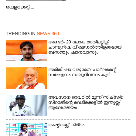
വെള്ളക്കെട്ട്....
TRENDING IN
NEWS 360
അണ്ടർ- 20 ലോക അത്‌ലറ്റിക്സ്
ചാമ്പ്യൻഷിപ്പ് മെഡൽത്തിളക്കമായി
ബസന്തും ഷാനവാസും
അമിത് ഷാ വരുമോ?​ പാർലമെന്റ്
സമ്മേളനം നാലുദിവസം കൂടി
അവസാന ഓവറിൽ മൂന്ന് സിക്‌സർ;
സിറാജിന്റെ വെടിക്കെട്ടിൽ ഇന്ത്യയ്ക്ക്
ആവേശജയം
അഷ്മിതയ്ക്ക് കിരീടം