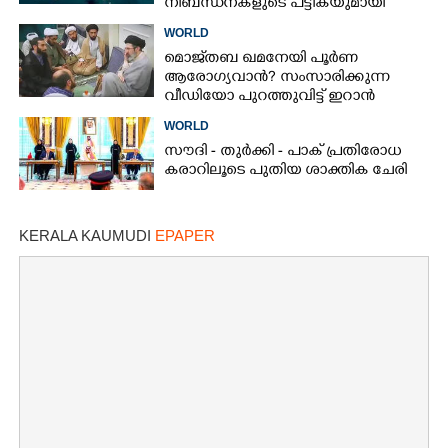
നിബന്ധനകളുടെ പട്ടികയുമായി
ഇറാൻ
WORLD
മൊജ്‌തബ ഖമനേയി പൂർണ
ആരോഗ്യവാൻ? സംസാരിക്കുന്ന
വീഡിയോ പുറത്തുവിട്ട് ഇറാൻ
വാർത്താ ഏജൻസി
WORLD
സൗദി - തുർക്കി - പാക് പ്രതിരോധ
കരാറിലൂടെ പുതിയ ശാക്തിക ചേരി
KERALA KAUMUDI
EPAPER