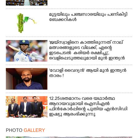
മുട്ടയിലും പഞ്ചസാരയിലും പണികിട്ടി
ബേക്കറികൾ
'ജയ്സ്വാളിനെ കാത്തിരുന്നത് നാല്
മത്സരങ്ങളുടെ വിലക്ക്, എന്റെ
ഇടപെടൽ കരിയർ രക്ഷിച്ചു',​
×
Share this link
വെളിപ്പെടുത്തലുമായി മുൻ ഇന്ത്യൻ
ക്യാപ്‌ടൻ
'വോളി വൈദ്യൻ' ആയി മുൻ ഇന്ത്യൻ
താരം !
Copy Link
12.25ശതമാനം വരെ യഥാർത്ഥ
ആദായവുമായി ഐസിഎൽ
ഫിൻകോർപ്പിന്റെ പുതിയ എൻസിഡി
ഇഷ്യു ആരംഭിക്കുന്നു
PHOTO
GALLERY