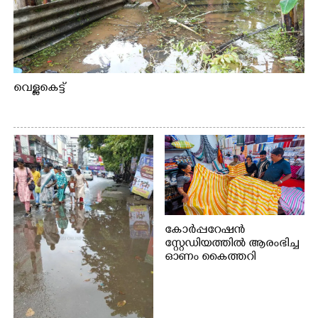
വെള്ളകെട്ട്
കോർപ്പറേഷൻ
സ്റ്റേഡിയത്തിൽ ആരംഭിച്ച
ഓണം കൈത്തറി
വിപണന മേളയിൽ നിന്നും