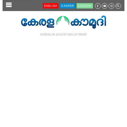
SECTIONS
ENGLISH
E-PAPER
KĀZHCHA
HOME
LATEST
SUNDAY, 09 AUGUST 2026 2.07 PM IST
AUDIO
NOTIFIED NEWS
POLL
KERALA
LOCAL
NEWS 360
CASE DIARY