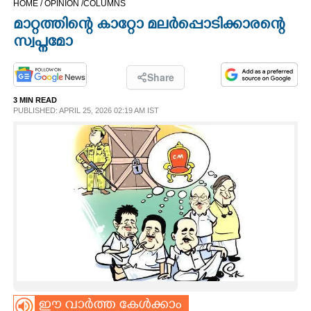
HOME /
OPINION /
COLUMNS
CINEMA
മാറ്റത്തിന്റെ കാറ്റോ മലർപ്പൊടിക്കാരന്റെ
സ്വപ്നമോ
OPINION
Share
PHOTOS
3 MIN READ
PUBLISHED: APRIL 25, 2026 02:19 AM IST
LIFESTYLE
SPIRITUAL
INFO+
ART
ASTRO
ഈ വാർത്ത കേൾക്കാം