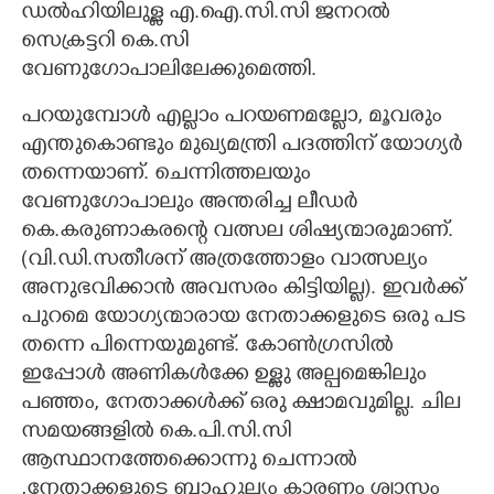
ഡൽഹിയിലുള്ള എ.ഐ.സി.സി ജനറൽ
സെക്രട്ടറി കെ.സി
വേണുഗോപാലിലേക്കുമെത്തി.
പറയുമ്പോൾ എല്ലാം പറയണമല്ലോ, മൂവരും
എന്തുകൊണ്ടും മുഖ്യമന്ത്രി പദത്തിന് യോഗ്യർ
തന്നെയാണ്. ചെന്നിത്തലയും
വേണുഗോപാലും അന്തരിച്ച ലീഡർ
കെ.കരുണാകരന്റെ വത്സല ശിഷ്യന്മാരുമാണ്.
(വി.ഡി.സതീശന് അത്രത്തോളം വാത്സല്യം
അനുഭവിക്കാൻ അവസരം കിട്ടിയില്ല). ഇവർക്ക്
പുറമെ യോഗ്യന്മാരായ നേതാക്കളുടെ ഒരു പട
തന്നെ പിന്നെയുമുണ്ട്. കോൺഗ്രസിൽ
ഇപ്പോൾ അണികൾക്കേ ഉള്ളു അല്പമെങ്കിലും
പഞ്ഞം, നേതാക്കൾക്ക് ഒരു ക്ഷാമവുമില്ല. ചില
സമയങ്ങളിൽ കെ.പി.സി.സി
ആസ്ഥാനത്തേക്കൊന്നു ചെന്നാൽ
,നേതാക്കളുടെ ബാഹുല്യം കാരണം ശ്വാസം