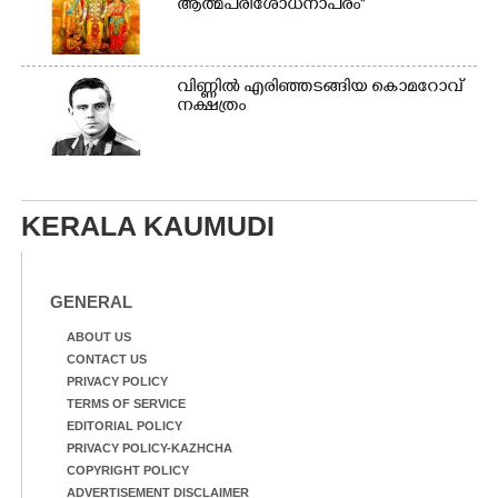
ആത്മപരിശോധനാപരം''
വി​ണ്ണി​ൽ​ ​എ​രി​ഞ്ഞ​ട​ങ്ങിയ കൊ​മ​റോ​വ് ​
ന​ക്ഷ​ത്രം
KERALA KAUMUDI
GENERAL
ABOUT US
CONTACT US
PRIVACY POLICY
TERMS OF SERVICE
EDITORIAL POLICY
PRIVACY POLICY-KAZHCHA
COPYRIGHT POLICY
ADVERTISEMENT DISCLAIMER