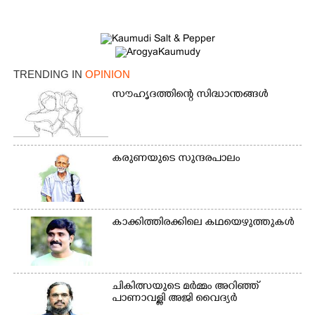
TRENDING IN
OPINION
സൗഹൃദത്തിന്റെ സിദ്ധാന്തങ്ങൾ
കരുണയുടെ സുന്ദരപാലം
കാക്കിത്തിരക്കിലെ കഥയെഴുത്തുകൾ
ചികിത്സയുടെ മർമ്മം അറിഞ്ഞ്
പാണാവള്ളി അജി വൈദ്യർ