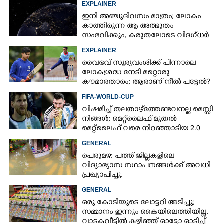
EXPLAINER
ഇനി അഞ്ചുദിവസം മാത്രം; ലോകം
കാത്തിരുന്ന ആ അത്ഭുതം
സംഭവിക്കും, കരുതലോടെ വിദഗ്ധർ
EXPLAINER
വൈഭവ് സൂര്യവംശിക്ക് പിന്നാലെ
ലോകശ്രദ്ധ നേടി മറ്റൊരു
കൗമാരതാരം; ആരാണ് നീൽ പട്ടേൽ?
×
FIFA-WORLD-CUP
Share this link
വിഷമിച്ച് തലതാഴ്‌ത്തേണ്ടവനല്ല മെസ്സി
നിങ്ങള്‍; മെറ്റ്‌ലൈഫ് മുതല്‍
മെറ്റ്‌ലൈഫ് വരെ നിറഞ്ഞാടിയ 2.0
GENERAL
പെരുമഴ: പത്ത് ജില്ലകളിലെ
Copy Link
വിദ്യാഭ്യാസ സ്ഥാപനങ്ങൾക്ക് അവധി
പ്രഖ്യാപിച്ചു.
GENERAL
ഒരു കോടിയുടെ ലോട്ടറി അടിച്ചു;
സമ്മാനം ഇന്നും കൈയിലെത്തിയില്ല,
വാടകവീട്ടിൽ കഴിഞ്ഞ് ഓട്ടോ ഓടിച്ച്