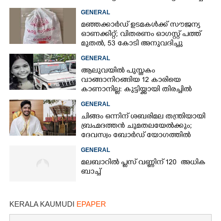
73കാരൻ
GENERAL
മഞ്ഞക്കാർഡ് ഉടമകൾക്ക് സൗജന്യ
ഓണക്കിറ്റ്; വിതരണം ഓഗസ്റ്റ് പത്ത്
മുതൽ, 53 കോടി അനുവദിച്ചു
GENERAL
ആലുവയിൽ പുസ്തകം
വാങ്ങാനിറങ്ങിയ 12 കാരിയെ
കാണാനില്ല: കുട്ടിയ്ക്കായി തിരച്ചിൽ
GENERAL
ചിങ്ങം ഒന്നിന് ശബരിമല തന്ത്രിയായി
ബ്രഹ്മദത്തൻ ചുമതലയേൽക്കും;
ദേവസ്വം ബോർഡ് യോഗത്തിൽ
തീരുമാനം
GENERAL
മലബാറിൽ പ്ലസ് വണ്ണിന് 120 അധിക
ബാച്ച്
KERALA KAUMUDI
EPAPER