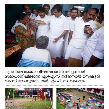
സെക്രട്ടറി കെ.സി വേണുഗോപാൽ എം.പി കുരുന്നിനെ
എടുത്ത് ലാളിച്ചപ്പോൾ. സഹകരണ-എക്സൈസ്
വകുപ്പ് മന്ത്രി എം. ലിജു, കൃഷിവകുപ്പ് മന്ത്രി ടി. സിദ്ദിഖ്,
റെജി ചെറിയാൻ എം. എൽ. എ എന്നിവർ സമീപം
ക്യാമ്പിലെ അംഗം വിഷമങ്ങൾ വിവരിച്ചപ്പോൾ
സമാധാനിപ്പിക്കുന്ന എ.ഐ.സി.സി ജനറൽ സെക്രട്ടറി
കെ.സി വേണുഗോപാൽ എം.പി. സഹകരണ-
എക്സൈസ് വകുപ്പ് മന്ത്രി എം. ലിജു, എന്നിവർ