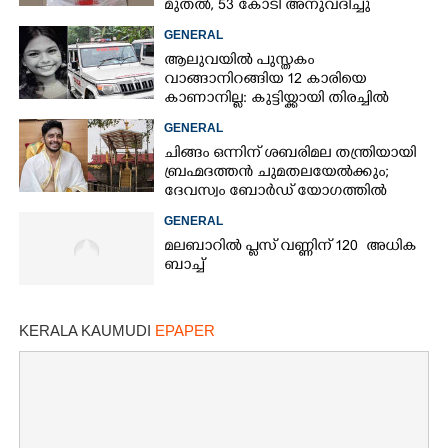
×
മുതൽ, 53 കോടി അനുവദിച്ചു
Share this link
GENERAL
ആലുവയിൽ പുസ്തകം
വാങ്ങാനിറങ്ങിയ 12 കാരിയെ
കാണാനില്ല: കുട്ടിയ്ക്കായി തിരച്ചിൽ
GENERAL
Copy Link
ചിങ്ങം ഒന്നിന് ശബരിമല തന്ത്രിയായി
ബ്രഹ്മദത്തൻ ചുമതലയേൽക്കും;
ദേവസ്വം ബോർഡ് യോഗത്തിൽ
തീരുമാനം
GENERAL
മലബാറിൽ പ്ലസ് വണ്ണിന് 120 അധിക
ബാച്ച്
KERALA KAUMUDI
EPAPER