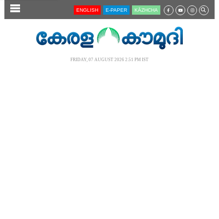
SECTIONS
ENGLISH
E-PAPER
KĀZHCHA
HOME
LATEST
FRIDAY, 07 AUGUST 2026 2.51 PM IST
AUDIO
NOTIFIED NEWS
POLL
KERALA
LOCAL
NEWS 360
CASE DIARY