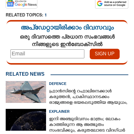
RELATED TOPICS:
1
അപ്ഡേറ്റായിരിക്കാം ദിവസവും
ഒരു ദിവസത്തെ പ്രധാന സംഭവങ്ങൾ
നിങ്ങളുടെ ഇൻബോക്സിൽ
RELATED NEWS
DEFENCE
ഫ്രാൻസിന്റെ റഫാലിനെക്കാൾ
കരുത്തൻ,​ പാകിസ്ഥാനടക്കം
രാജ്യങ്ങളെ ഭയപ്പെടുത്തിയ ആയുധം,​
ഇന്ത്യ നിർമ്മിച്ച എണ്ണം 100ലേക്ക്
EXPLAINER
ഇനി അഞ്ചുദിവസം മാത്രം; ലോകം
കാത്തിരുന്ന ആ അത്ഭുതം
സംഭവിക്കും, കരുതലോടെ വിദഗ്ധർ