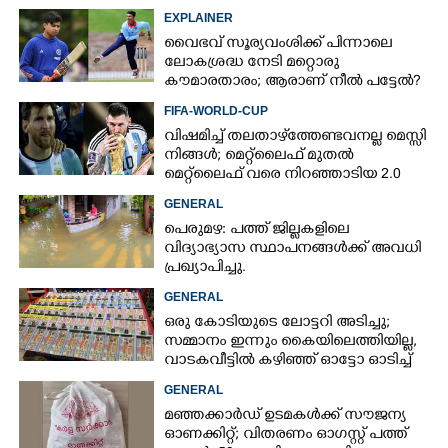
EXPLAINER
വൈഭവ് സൂര്യവംശിക്ക് പിന്നാലെ
ലോകശ്രദ്ധ നേടി മറ്റൊരു
കൗമാരതാരം; ആരാണ് നീൽ പട്ടേൽ?
FIFA-WORLD-CUP
വിഷമിച്ച് തലതാഴ്‌ത്തേണ്ടവനല്ല മെസ്സി
നിങ്ങള്‍; മെറ്റ്‌ലൈഫ് മുതല്‍
മെറ്റ്‌ലൈഫ് വരെ നിറഞ്ഞാടിയ 2.0
GENERAL
പെരുമഴ: പത്ത് ജില്ലകളിലെ
വിദ്യാഭ്യാസ സ്ഥാപനങ്ങൾക്ക് അവധി
പ്രഖ്യാപിച്ചു.
GENERAL
ഒരു കോടിയുടെ ലോട്ടറി അടിച്ചു;
സമ്മാനം ഇന്നും കൈയിലെത്തിയില്ല,
വാടകവീട്ടിൽ കഴിഞ്ഞ് ഓട്ടോ ഓടിച്ച്
73കാരൻ
GENERAL
മഞ്ഞക്കാർഡ് ഉടമകൾക്ക് സൗജന്യ
ഓണക്കിറ്റ്; വിതരണം ഓഗസ്റ്റ് പത്ത്