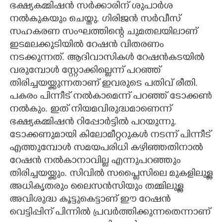
ഭക്ഷ്യകമ്മിഷൻ സർക്കാരിന് ശുപാർശ
നൽകുകയും ചെയ്തു. ഗിരിജൻ സർവീസ്
സഹകരണ സംഘത്തിന്റെ ചുമതലയിലാണ്
ഇടമലക്കുടിയിൽ റേഷൻ വിതരണം
നടക്കുന്നത്. ആദിവാസികൾ റേഷൻകടയിൽ
വരുമ്പോൾ സ്റ്റോക്കില്ലെന്ന് പറഞ്ഞ്
തിരിച്ചയയ്ക്കുന്നതാണ് ഇവരുടെ പതിവ് രീതി.
പകരം പിന്നീട് നൽകാമെന്ന് പറഞ്ഞ് ടോക്കൺ
നൽകും. ഇത് നിയമവിരുദ്ധമാണെന്ന്
ഭക്ഷ്യകമ്മിഷൻ റിപ്പോർട്ടിൽ പറയുന്നു.
ടോക്കണുമായി കിലോമീറ്ററുകൾ നടന്ന് പിന്നീട്
എത്തുമ്പോൾ സമയപരിധി കഴിഞ്ഞതിനാൽ
റേഷൻ നൽകാനാവില്ല എന്നുപറഞ്ഞും
തിരിച്ചയയ്ക്കും. സിവിൽ സപ്ളൈസിലെ മുകളിലുള്ള
അധികൃതരും ലൈസൻസിയും തമ്മിലുള്ള
അവിശുദ്ധ കൂട്ടുകെട്ടാണ് ഈ റേഷൻ
വെട്ടിപ്പിന് പിന്നിൽ പ്രവർത്തിക്കുന്നതെന്നാണ്