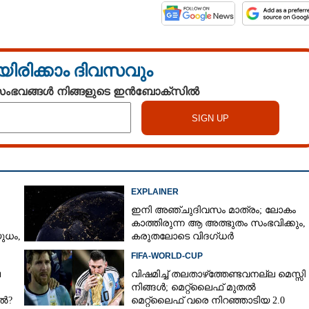
യിരിക്കാം ദിവസവും
 സംഭവങ്ങൾ നിങ്ങളുടെ ഇൻബോക്സിൽ
EXPLAINER
ഇനി അഞ്ചുദിവസം മാത്രം; ലോകം
കാത്തിരുന്ന ആ അത്ഭുതം സംഭവിക്കും,
ധം,​
കരുതലോടെ വിദഗ്ധർ
FIFA-WORLD-CUP
െ
വിഷമിച്ച് തലതാഴ്‌ത്തേണ്ടവനല്ല മെസ്സി
നിങ്ങള്‍; മെറ്റ്‌ലൈഫ് മുതല്‍
േൽ?
മെറ്റ്‌ലൈഫ് വരെ നിറഞ്ഞാടിയ 2.0