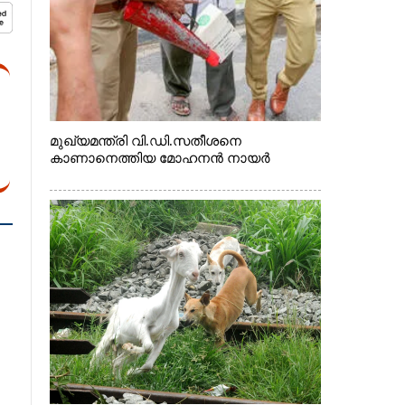
മുഖ്യമന്ത്രി വി.ഡി.സതീശനെ
കാണാനെത്തിയ മോഹനൻ നായർ