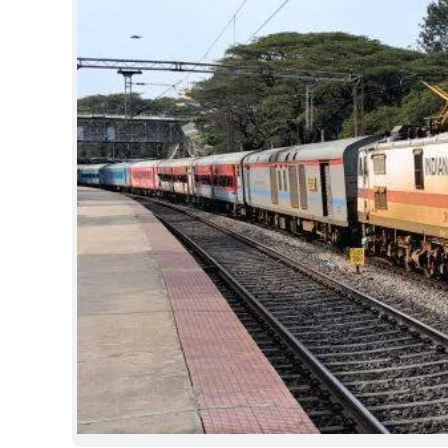
CINEMA
OPINION
PHOTOS
LIFESTYLE
SPIRITUAL
INFO+
ART
ASTRO