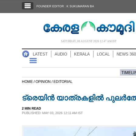
SECTIONS
FOUNDER EDITOR : K SUKUMARAN BA
HOME
LATEST
AUDIO
SATURDAY, 08 AUGUST 2026 12.47 AM IST
NOTIFIED NEWS
LATEST
AUDIO
KERALA
LOCAL
NEWS 360
POLL
KERALA
TIMELI
HOME /
OPINION /
EDITORIAL
LOCAL
ട്രെയിൻ യാത്രകളിൽ പുലർത്ത
NEWS 360
2 MIN READ
PUBLISHED: MAY 03, 2026 12:11 AM IST
CASE DIARY