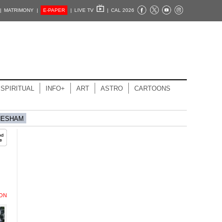
|
MATRIMONY |
E-PAPER
|
LIVE TV
|
CAL 2026
SPIRITUAL
INFO+
ART
ASTRO
CARTOONS
HESHAM
ION