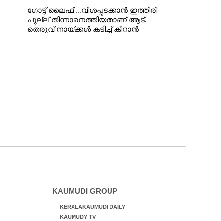
ഗോട്ട് ലൈഫ് ...വിശപ്പടക്കാൻ ഇത്തിരി
പുല്ല് തിന്നാനെത്തിയതാണ് ആട്.
തെരുവ് നായ്ക്കൾ കടിച്ച് കീറാൻ
വന്നതോടെ വയറിന്റെ ആന്തൽ മറന്ന്
ജീവന് വേണ്ടിയായി ഓട്ടം. എറണാകുളം
വാത്തുരുത്തിയിൽ നിന്നുള്ള കാഴ്ച
KAUMUDI GROUP
KERALAKAUMUDI DAILY
KAUMUDY TV