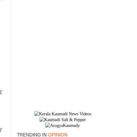
.
×
്
TRENDING IN
OPINION