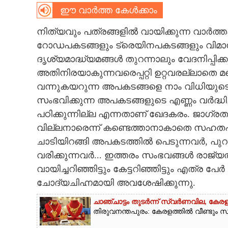
ഈ വാർത്ത കേൾക്കാം
CARTOONS
നിത്യവും പത്രങ്ങളിൽ വായിക്കുന്ന വാർത
റോഡപകടങ്ങളും ട്രെയിനപകടങ്ങളും വിമാന
LITERATURE
ദൃശ്യമാദ്ധ്യമങ്ങൾ തുറന്നാലും വേദനിപ്പിക
അതിനിരയാകുന്നവരെപ്പറ്റി ഉറ്റവരല്ലാതെ മറ്
ZOOM
വന്നുകയറുന്ന അപകടങ്ങളെ നാം വിധിയുടെ പ
സംഭവിക്കുന്ന അപകടങ്ങളുടെ എണ്ണം വർദ്ധിച്
CONTACT US
പഠിക്കുന്നില്ല എന്നതാണ് ഖേദകരം. ജാഗ്
വില്ലനാരെന്ന് കണ്ടെത്താനാകാതെ സഹതപിക്
ചാടിയിറങ്ങി അപകടത്തിൽ പെടുന്നവർ, പുറപ്
വരിക്കുന്നവർ... ഇത്തരം സംഭവങ്ങൾ രാജ്യത്
വായിച്ചറിഞ്ഞിട്ടും കേട്ടറിഞ്ഞിട്ടും എത്ര
ചോദ്യചിഹ്നമായി അവശേഷിക്കുന്നു.
ചാഞ്ചാട്ടം തുടർന്ന് സ്വർണവില, കേരള
തിരുവനന്തപുരം: കേരളത്തിൽ വീണ്ടും സ്വ