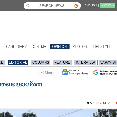
ENGLISH |
KĀZHCHA
CASE DIARY
CINEMA
OPINION
PHOTOS
LIFESTYLE
NE
EDITORIAL
COLUMNS
FEATURE
INTERVIEW
VARAVIS
Share
േണ്ട ജാഗ്രത
READ
ENGLISH VERS