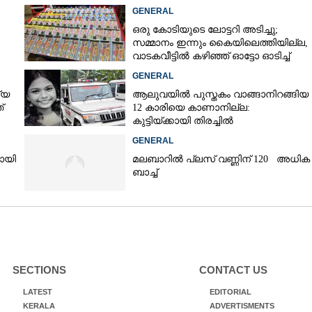
GENERAL
ഒരു കോടിയുടെ ലോട്ടറി അടിച്ചു;
സമ്മാനം ഇന്നും കൈയിലെത്തിയില്ല,
വാടകവീട്ടിൽ കഴിഞ്ഞ് ഓട്ടോ ഓടിച്ച്
73കാരൻ
GENERAL
്യ
ആലുവയിൽ പുസ്തകം വാങ്ങാനിറങ്ങിയ
്
12 കാരിയെ കാണാനില്ല:
കുട്ടിയ്ക്കായി തിരച്ചിൽ
GENERAL
യായി
മലബാറിൽ പ്ലസ് വണ്ണിന് 120 അധിക
ബാച്ച്
SECTIONS
CONTACT US
LATEST
EDITORIAL
KERALA
ADVERTISMENTS