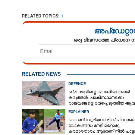
RELATED TOPICS:
1
അപ്ഡേറ്റാ
ഒരു ദിവസത്തെ പ്രധാന
RELATED NEWS
DEFENCE
ഫ്രാൻസിന്റെ റഫാലിനെക്കാൾ
കരുത്തൻ,​ പാകിസ്ഥാനടക്കം
രാജ്യങ്ങളെ ഭയപ്പെടുത്തിയ ആയു
ഇന്ത്യ നിർമ്മിച്ച എണ്ണം 100ലേക്ക്
EXPLAINER
വൈഭവ് സൂര്യവംശിക്ക് പിന്നാല
ലോകശ്രദ്ധ നേടി മറ്റൊരു
കൗമാരതാരം; ആരാണ് നീൽ പട്ട