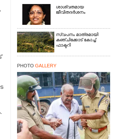
ശാശ്വതമായ
ം
ജീവിതദർശനം
സ്വപനം മാത്രമായി
കഞ്ചിക്കോട് കോച്ച്
ഫാക്ടറി
്
PHOTO
GALLERY
ടെ
.