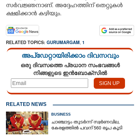
സർവജ്ഞനാണ്. അദ്ദേഹത്തിന് തെറ്റുകൾ
CARTOONS
ക്ഷമിക്കാൻ കഴിയും.
LITERATURE
RELATED TOPICS:
GURUMARGAM
,
1
ZOOM
അപ്ഡേറ്റായിരിക്കാം ദിവസവും
ഒരു ദിവസത്തെ പ്രധാന സംഭവങ്ങൾ
CONTACT US
നിങ്ങളുടെ ഇൻബോക്സിൽ
RELATED NEWS
BUSINESS
ചാഞ്ചാട്ടം തുടർന്ന് സ്വർണവില,
കേരളത്തിൽ പവന് 560 രൂപ കൂടി