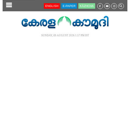
SECTIONS
ENGLISH
E-PAPER
KĀZHCHA
HOME
LATEST
SUNDAY, 09 AUGUST 2026 1.57 PM IST
AUDIO
NOTIFIED NEWS
POLL
KERALA
LOCAL
NEWS 360
CASE DIARY