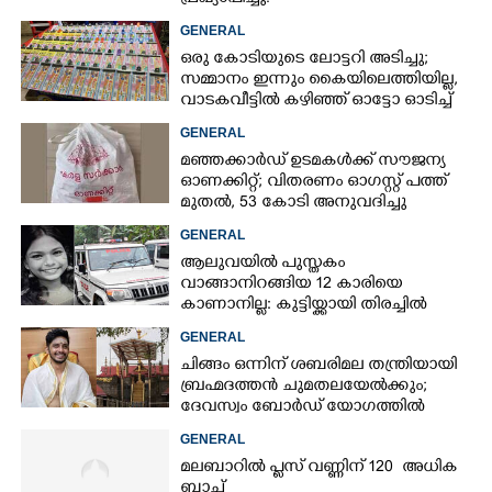
GENERAL
ഒരു കോടിയുടെ ലോട്ടറി അടിച്ചു;
സമ്മാനം ഇന്നും കൈയിലെത്തിയില്ല,
വാടകവീട്ടിൽ കഴിഞ്ഞ് ഓട്ടോ ഓടിച്ച്
73കാരൻ
GENERAL
മഞ്ഞക്കാർഡ് ഉടമകൾക്ക് സൗജന്യ
ഓണക്കിറ്റ്; വിതരണം ഓഗസ്റ്റ് പത്ത്
മുതൽ, 53 കോടി അനുവദിച്ചു
GENERAL
ആലുവയിൽ പുസ്തകം
വാങ്ങാനിറങ്ങിയ 12 കാരിയെ
കാണാനില്ല: കുട്ടിയ്ക്കായി തിരച്ചിൽ
GENERAL
ചിങ്ങം ഒന്നിന് ശബരിമല തന്ത്രിയായി
ബ്രഹ്മദത്തൻ ചുമതലയേൽക്കും;
ദേവസ്വം ബോർഡ് യോഗത്തിൽ
തീരുമാനം
GENERAL
മലബാറിൽ പ്ലസ് വണ്ണിന് 120 അധിക
ബാച്ച്