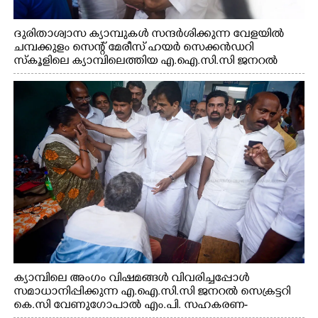
ദുരിതാശ്വാസ ക്യാമ്പുകൾ സന്ദർശിക്കുന്ന വേളയിൽ
ചമ്പക്കുളം സെന്റ് മേരീസ് ഹയർ സെക്കൻഡറി
സ്കൂളിലെ ക്യാമ്പിലെത്തിയ എ.ഐ.സി.സി ജനറൽ
സെക്രട്ടറി കെ.സി വേണുഗോപാൽ എം.പി കുരുന്നിനെ
എടുത്ത് ലാളിച്ചപ്പോൾ. സഹകരണ-എക്സൈസ്
വകുപ്പ് മന്ത്രി എം. ലിജു, കൃഷിവകുപ്പ് മന്ത്രി ടി. സിദ്ദിഖ്,
റെജി ചെറിയാൻ എം. എൽ. എ എന്നിവർ സമീപം
ക്യാമ്പിലെ അംഗം വിഷമങ്ങൾ വിവരിച്ചപ്പോൾ
സമാധാനിപ്പിക്കുന്ന എ.ഐ.സി.സി ജനറൽ സെക്രട്ടറി
കെ.സി വേണുഗോപാൽ എം.പി. സഹകരണ-