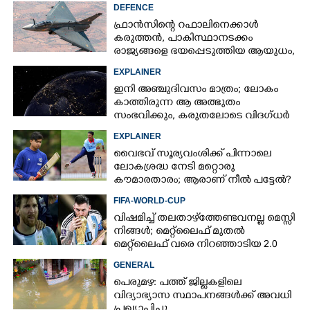
DEFENCE
ഫ്രാൻസിന്റെ റഫാലിനെക്കാൾ
കരുത്തൻ,​ പാകിസ്ഥാനടക്കം
രാജ്യങ്ങളെ ഭയപ്പെടുത്തിയ ആയുധം,​
ഇന്ത്യ നിർമ്മിച്ച എണ്ണം 100ലേക്ക്
EXPLAINER
ഇനി അഞ്ചുദിവസം മാത്രം; ലോകം
കാത്തിരുന്ന ആ അത്ഭുതം
സംഭവിക്കും, കരുതലോടെ വിദഗ്ധർ
EXPLAINER
വൈഭവ് സൂര്യവംശിക്ക് പിന്നാലെ
ലോകശ്രദ്ധ നേടി മറ്റൊരു
കൗമാരതാരം; ആരാണ് നീൽ പട്ടേൽ?
FIFA-WORLD-CUP
വിഷമിച്ച് തലതാഴ്‌ത്തേണ്ടവനല്ല മെസ്സി
നിങ്ങള്‍; മെറ്റ്‌ലൈഫ് മുതല്‍
മെറ്റ്‌ലൈഫ് വരെ നിറഞ്ഞാടിയ 2.0
GENERAL
പെരുമഴ: പത്ത് ജില്ലകളിലെ
വിദ്യാഭ്യാസ സ്ഥാപനങ്ങൾക്ക് അവധി
പ്രഖ്യാപിച്ചു.