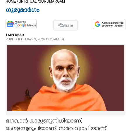
HOME /
SPIRITUAL /
GURUMARGAM
CINEMA
ഗുരുമാർഗം
OPINION
Share
1 MIN READ
PHOTOS
PUBLISHED: MAY 09, 2026 12:28 AM IST
LIFESTYLE
SPIRITUAL
INFO+
ART
ഭഗവാൻ കാരുണ്യനിധിയാണ്,
ASTRO
മംഗളസ്വരൂപിയാണ്. സർവവ്യാപിയാണ്.