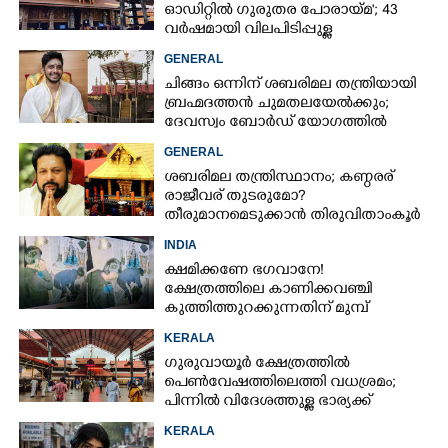
ഓഡിറ്റിൽ ഗുരുതര പോരായ്മ'; 43
വർഷമായി വിലപിടിപ്പുള്ള
വസ്തുക്കളുടെ പരിശോധന
GENERAL
നടത്തിയിട്ടില്ലെന്ന് ഹൈക്കോടതി
ചിങ്ങം ഒന്നിന് ശബരിമല തന്ത്രിയായി
ബ്രഹ്മദത്തൻ ചുമതലയേൽക്കും;
ദേവസ്വം ബോർഡ് യോഗത്തിൽ
തീരുമാനം
GENERAL
ശബരിമല തന്ത്രിസ്ഥാനം; കണ്ഠരര്
രാജീവര് തുടരുമോ?
തീരുമാനമെടുക്കാൻ തിരുവിതാംകൂർ
ദേവസ്വം ബോർഡ്
INDIA
ക്ഷമിക്കണേ ഭഗവാനേ!
ക്ഷേത്രത്തിലെ കാണിക്കവഞ്ചി
കുത്തിത്തുറക്കുന്നതിന് മുമ്പ്
പ്രാർത്ഥിച്ച് കള്ളന്മാർ
KERALA
ഗുരുവായൂർ ക്ഷേത്രത്തിൽ
പെൺവേഷത്തിലെത്തി വധശ്രമം;
പിന്നിൽ വിദേശത്തുള്ള ഭാര്യക്ക്
ചിത്രങ്ങൾ അയച്ചതിലെ പക
KERALA