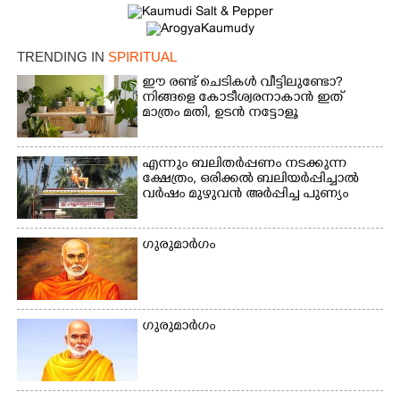
TRENDING IN
SPIRITUAL
ഈ രണ്ട് ചെടികൾ വീട്ടിലുണ്ടോ?​
നിങ്ങളെ കോടീശ്വരനാകാൻ ഇത്
മാത്രം മതി,​ ഉടൻ നട്ടോളൂ
എന്നും ബലിതർപ്പണം നടക്കുന്ന
ക്ഷേത്രം,​ ഒരിക്കൽ ബലിയർപ്പിച്ചാൽ
വർഷം മുഴുവൻ അർപ്പിച്ച പുണ്യം
ഗുരുമാ‌ർഗം
ഗുരുമാർഗം