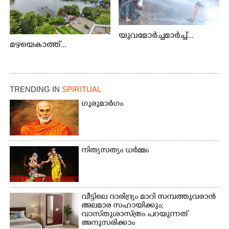
യുവമോർച്ചമാർച്ച്...
മഴയെകാത്ത്...
TRENDING IN
SPIRITUAL
ഗുരുമാർഗം
നിത്യസത്യം ധർമ്മം
വീട്ടിലെ ദാരിദ്ര്യം മാറി സമ്പത്തുവരാൻ
അലമാര സഹായിക്കും;
വാസ്‌തുശാസ്ത്രം പറയുന്നത്
അനുസരിക്കാം