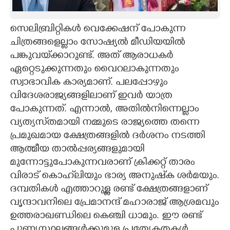
CARTOONS
സെലിബ്രിറ്റികൾ വെക്കേഷന് പോകുന്ന
ചിത്രങ്ങളെല്ലാം സോഷ്യൽ മീഡിയയിൽ
LITERATURE
പങ്കുവയ്‌ക്കാറുണ്ട്. അത് ആരാധകർ
ഏറ്റെടുക്കുന്നതും വൈറലാകുന്നതും
ZOOM
സ്വാഭാവിക കാര്യമാണ്. പലപ്പോഴും
വിദേശരാജ്യങ്ങളിലാണ് ഇവർ യാത്ര
CONTACT US
പോകുന്നത്. എന്നാൽ, അതിൽനിന്നെല്ലാം
വ്യത്യസ്‌തമായി നമ്മുടെ രാജ്യത്തെ തന്നെ
പ്രമുഖമായ ക്ഷേത്രങ്ങളിൽ ദർശനം നടത്തി
ആത്മീയ താൽപ്പര്യങ്ങളുമായി
മുന്നോട്ടുപോകുന്നവരാണ് ക്രിക്കറ്റ് താരം
വിരാട് കൊഹ്‌ലിയും ഭാര്യ അനുഷ്‌ക ശർമയും.
ദമ്പതികൾ എത്താറുള്ള രണ്ട് ക്ഷേത്രങ്ങളാണ്
വൃന്ദാവനിലെ പ്രേമാനന്ദ് മഹാരാജ് ആശ്രമവും
ഉത്തരാഖണ്ഡിലെ കെഞ്ചി ധാമും. ഈ രണ്ട്
പുണ്യസ്ഥലങ്ങൾക്കുമുള്ള പ്രത്യേകതകൾ