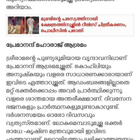
അറിയാം.
മുണ്ടിന്റെ പരസ്യത്തിനായി
ക്ഷേത്രത്തിനുള്ളിൽ റീൽസ് ചിത്രീകരണം,
പൊലീസിൽ പരാതി
പ്രേമാനന്ദ് മഹാരാജ് ആശ്രമം
ശ്രീരാമന്റെ പുണ്യഭൂമിയായ വൃന്ദാവനിലാണ്
പ്രേമാനന്ദ് ആശ്രമമുള്ളത്. കൊഹ്‌ലിയും
അനുഷ്‌കയും വളരെ സാധാരണക്കാരായാണ്
ഇവിടെ എത്താറുള്ളത്. ആഡംബരങ്ങളില്ലാതെ
മറ്റ് ഭക്തർക്കൊപ്പം അവർ പ്രാർത്ഥിക്കുന്നു.
വളരെ ശാന്തമായ അന്തരീക്ഷമാണ്. ദിവസേന
ഭജനകളും പ്രാർത്ഥനകളുമുണ്ടാകാറുണ്ട്.
ദർശനസമയം ഓരോ ദിവസവും
വ്യത്യസ്‌തമാണ്. ലോകമെമ്പാടുമുള്ള ഭക്തർ
രാധേ -കൃഷ്‌ണ മന്ത്രവുമായി ഇവിടെ