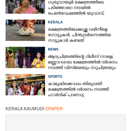
ഗുരുവായൂർ ക്ഷേത്രത്തിലെ
പടിഞ്ഞാറെ നടയിൽ
പെൺവേഷത്തിൽ യുവാവ്,​
കസ്റ്റഡിയിലെടുത്തപ്പോൾ
KERALA
തെളിഞ്ഞത് വൻഗൂഢാലോചന
ക്ഷേത്രത്തിലേക്കുള്ള വഴിനീളെ
നോട്ടുകൾ,​ പിന്തുടർന്നെത്തിയ
നാട്ടുകാർ കണ്ടത്
NEWS
ആദ്യചിത്രത്തിന്റെ റിലീസ് നാളെ;
മണ്ണാറശാല ക്ഷേത്രത്തിൽ ദർശനം
നടത്തി വിസ്‌മയയും സുചിത്രയും
SPORTS
കാമുകിക്കൊപ്പം തിരുപ്പതി
ക്ഷേത്രത്തിൽ ദർശനം നടത്തി
ഹാർദിക് പാണ്ഡ്യ
KERALA KAUMUDI
EPAPER