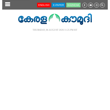
SECTIONS
ENGLISH
E-PAPER
KĀZHCHA
HOME
LATEST
THURSDAY, 06 AUGUST 2026 11.25 PM IST
AUDIO
NOTIFIED NEWS
POLL
KERALA
LOCAL
NEWS 360
CASE DIARY