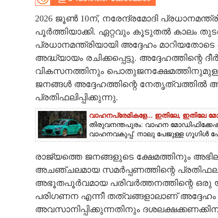
CARTOONS
2026 ജൂൺ 10ന്, നരേന്ദ്രമോദി പ്രധാനമന്ത
പൂർത്തിയാക്കി. ഏറ്റവും കൂടുതൽ കാലം തുടർ
പ്രധാനമന്ത്രിയായി അദ്ദേഹം മാറിയതോടെ 
LITERATURE
അദ്ധ്യായം രചിക്കപ്പെട്ടു. അദ്ദേഹത്തിന്റ
വികസനത്തിനും പൊതുജനക്ഷേമത്തിനുമുള്ള
ZOOM
ജനങ്ങൾ അദ്ദേഹത്തിന്റെ നേതൃത്വത്തിൽ അ
പ്രതിഫലിപ്പിക്കുന്നു.
CONTACT US
വാഹനപ്രേമികളേ... ഇതിലേ, ഇതിലേ 
തിരുവനന്തപുരം: വാഹന മോഡിഫിക്കേഷൻ
വാഹനവകുപ്പ്. നാലു പേജുള്ള ഗൂഗിൾ ഫോ
രാജ്യത്തെ ജനങ്ങളുടെ ക്ഷേമത്തിനും അഭില
അചഞ്ചലമായ സമർപ്പണത്തിന്റെ പ്രതിഫലനം
അഭൂതപൂർവമായ പരിവർത്തനത്തിന്റെ ഒരു യുഗത്
പരിഗണന എന്നീ തത്വങ്ങളാലാണ് അദ്ദേഹം നയ
അവസാനിപ്പിക്കുന്നതിനും ദശലക്ഷക്കണക്കി