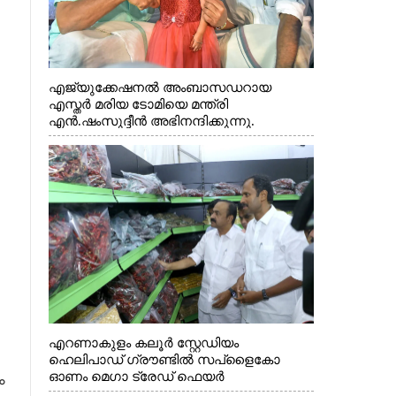
എജ്യുക്കേഷനൽ അംബാസഡറായ
എസ്തർ മരിയ ടോമിയെ മന്ത്രി
എൻ.ഷംസുദ്ദീൻ അഭിനന്ദിക്കുന്നു.
എറണാകുളം കലൂർ സ്റ്റേഡിയം
ഹെലിപാഡ് ഗ്രൗണ്ടിൽ സപ്ളൈകോ
ഓണം മെഗാ ട്രേഡ് ഫെയർ
ം
സംസ്ഥാനതല ഉദ്ഘാടനം നിർവഹിച്ച്