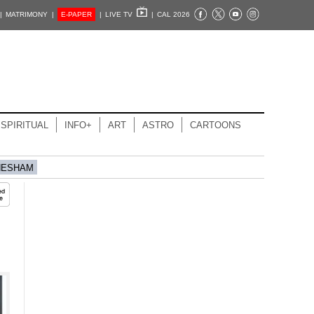
|
MATRIMONY |
E-PAPER
|
LIVE TV
|
CAL 2026
SPIRITUAL
INFO+
ART
ASTRO
CARTOONS
HESHAM