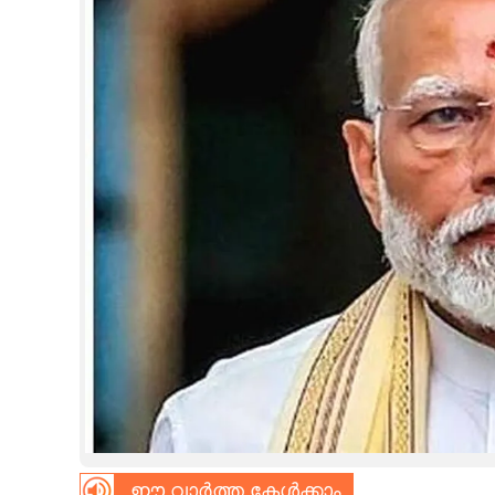
CINEMA
OPINION
PHOTOS
LIFESTYLE
SPIRITUAL
INFO+
ART
ASTRO
ഈ വാർത്ത കേൾക്കാം