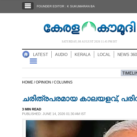
SECTIONS
FOUNDER EDITOR : K SUKUMARAN BA
HOME
LATEST
AUDIO
SATURDAY, 08 AUGUST 2026 11.45 PM IST
NOTIFIED NEWS
LATEST
AUDIO
KERALA
LOCAL
NEWS 360
POLL
KERALA
TIMELI
HOME /
OPINION /
COLUMNS
LOCAL
ചരിത്രപരമായ കാലയളവ്, പരി
NEWS 360
3 MIN READ
PUBLISHED: JUNE 14, 2026 01:30 AM IST
CASE DIARY