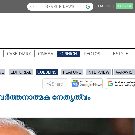
ENGLISH |
KĀZHCHA
CASE DIARY
CINEMA
OPINION
PHOTOS
LIFESTYLE
NE
EDITORIAL
COLUMNS
FEATURE
INTERVIEW
VARAVIS
Share
വർത്തനാത്മക നേതൃത്വം