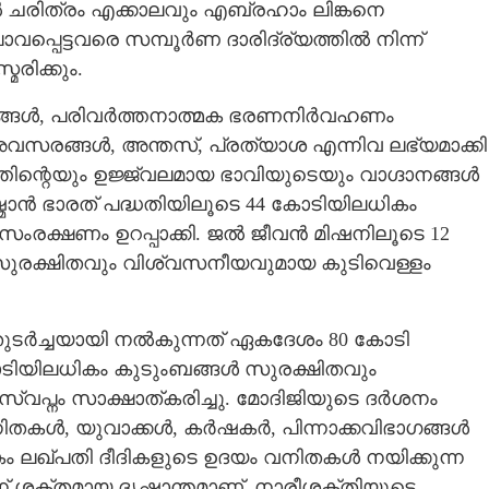
ചരിത്രം എക്കാലവും എബ്രഹാം ലിങ്കനെ
പ്പെട്ടവരെ സമ്പൂർണ ദാരിദ്ര്യത്തിൽ നിന്ന്
രിക്കും.
രമങ്ങൾ, പരിവർത്തനാത്മക ഭരണനിർവഹണം
 അവസരങ്ങൾ, അന്തസ്, പ്രത്യാശ എന്നിവ ലഭ്യമാക്കി
ത്തിന്റെയും ഉജ്ജ്വലമായ ഭാവിയുടെയും വാഗ്ദാനങ്ങൾ
്മാൻ ഭാരത് പദ്ധതിയിലൂടെ 44 കോടിയിലധികം
ംരക്ഷണം ഉറപ്പാക്കി. ജൽ ജീവൻ മിഷനിലൂടെ 12
സുരക്ഷിതവും വിശ്വസനീയവുമായ കുടിവെള്ളം
ുടർച്ചയായി നൽകുന്നത് ഏകദേശം 80 കോടി
കോടിയിലധികം കുടുംബങ്ങൾ സുരക്ഷിതവും
 സ്വപ്നം സാക്ഷാത്കരിച്ചു. മോദിജിയുടെ ദർശനം
തകൾ, യുവാക്കൾ, കർഷകർ, പിന്നാക്കവിഭാഗങ്ങൾ
കം ലഖ്പതി ദീദികളുടെ ഉദയം വനിതകൾ നയിക്കുന്ന
് ശക്തമായ ദൃഷ്ടാന്തമാണ്. നാരീശക്തിയുടെ