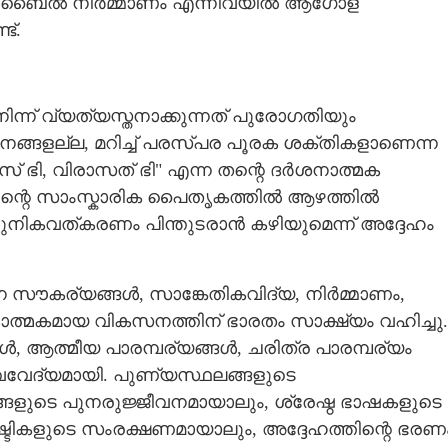
 മൊബൈൽ നിർമ്മാണം എന്നിവയിൽ ആഗോള
ട്.
Copy Link
കാലയളവ്,
മക നേതൃത്വം
്ന് വ്യത്യസ്തനാക്കുന്നത് പുരോഗതിയും
ങ്ങളല്ല, മറിച്ച് പരസ്പര പൂരക ശക്തികളാണെന്ന
ാസ് ഭി, വിരാസത് ഭി" എന്ന തന്റെ ദർശനാത്മക
 അതിന്റെ സാംസ്കാരിക പൈതൃകത്തിൽ ആഴത്തിൽ
ആധുനികവത്കരണം പിന്തുടരാൻ കഴിയുമെന്ന് അദ്ദേഹം
ന സൗകര്യങ്ങൾ, സാങ്കേതികവിദ്യ, നിർമ്മാണം,
ത്മകമായ വികസനത്തിന് ഭാരതം സാക്ഷ്യം വഹിച്ചു.
, ആത്മീയ പാരമ്പര്യങ്ങൾ, ചരിത്ര പാരമ്പര്യം
വേദ്യമായി. പുണ്യസ്ഥലങ്ങളുടെ
്ങളുടെ പുനരുജ്ജീവനമായാലും, ശ്രേഷ്ഠ ഭാഷകളുടെ
ളുടെ സംരക്ഷണമായാലും, അദ്ദേഹത്തിന്റെ ഭരണ