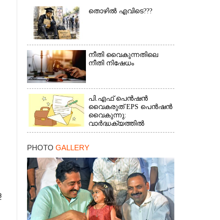
തൊഴിൽ എവിടെ???
നീതി വൈകുന്നതിലെ
നീതി നിഷേധം
പി.എഫ് പെൻഷൻ
വൈകരുത് EPS പെൻഷൻ
വൈകുന്നു:
വാർദ്ധക്യത്തിൽ
പെൻഷൻകാർ
ബുദ്ധിമുട്ടിൽ*(കത്ത്)
PHOTO
GALLERY
×
ള