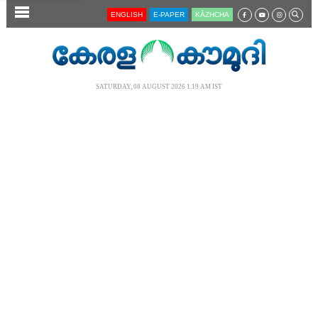
SECTIONS
ENGLISH
E-PAPER
KĀZHCHA
HOME
LATEST
SATURDAY, 08 AUGUST 2026 1.19 AM IST
AUDIO
NOTIFIED NEWS
POLL
KERALA
LOCAL
NEWS 360
CASE DIARY