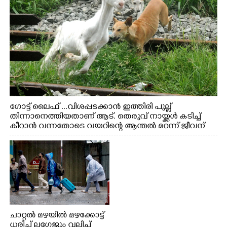
ഗോട്ട് ലൈഫ് ...വിശപ്പടക്കാൻ ഇത്തിരി പുല്ല്
തിന്നാനെത്തിയതാണ് ആട്. തെരുവ് നായ്ക്കൾ കടിച്ച്
കീറാൻ വന്നതോടെ വയറിന്റെ ആന്തൽ മറന്ന് ജീവന്
വേണ്ടിയായി ഓട്ടം. എറണാകുളം വാത്തുരുത്തിയിൽ
നിന്നുള്ള കാഴ്ച
ചാറ്റൽ മഴയിൽ മഴക്കോട്ട്
ധരിച്ച് ലഗേജും വലിച്ച്