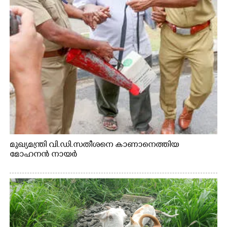
മുഖ്യമന്ത്രി വി.ഡി.സതീശനെ കാണാനെത്തിയ
മോഹനൻ നായർ