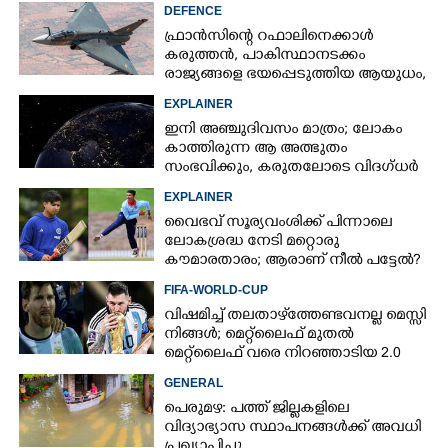
DEFENCE
ഫ്രാൻസിന്റെ റഫാലിനെക്കാൾ
കരുത്തൻ,​ പാകിസ്ഥാനടക്കം
രാജ്യങ്ങളെ ഭയപ്പെടുത്തിയ ആയുധം,​
ഇന്ത്യ നിർമ്മിച്ച എണ്ണം 100ലേക്ക്
EXPLAINER
ഇനി അഞ്ചുദിവസം മാത്രം; ലോകം
കാത്തിരുന്ന ആ അത്ഭുതം
സംഭവിക്കും, കരുതലോടെ വിദഗ്ധർ
EXPLAINER
വൈഭവ് സൂര്യവംശിക്ക് പിന്നാലെ
ലോകശ്രദ്ധ നേടി മറ്റൊരു
കൗമാരതാരം; ആരാണ് നീൽ പട്ടേൽ?
FIFA-WORLD-CUP
വിഷമിച്ച് തലതാഴ്‌ത്തേണ്ടവനല്ല മെസ്സി
നിങ്ങള്‍; മെറ്റ്‌ലൈഫ് മുതല്‍
മെറ്റ്‌ലൈഫ് വരെ നിറഞ്ഞാടിയ 2.0
GENERAL
പെരുമഴ: പത്ത് ജില്ലകളിലെ
വിദ്യാഭ്യാസ സ്ഥാപനങ്ങൾക്ക് അവധി
പ്രഖ്യാപിച്ചു.