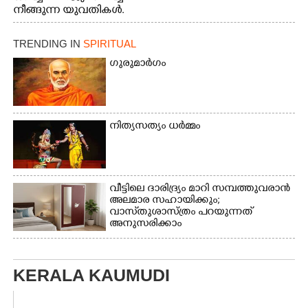
നീങ്ങുന്ന യുവതികൾ.
എറണാകുളം മേനകയിൽ
നിന്നുള്ള കാഴ്ച
TRENDING IN
SPIRITUAL
ഗുരുമാർഗം
നിത്യസത്യം ധർമ്മം
വീട്ടിലെ ദാരിദ്ര്യം മാറി സമ്പത്തുവരാൻ
അലമാര സഹായിക്കും;
വാസ്‌തുശാസ്ത്രം പറയുന്നത്
അനുസരിക്കാം
KERALA KAUMUDI