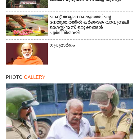
കെന്റ് അയ്യപ്പ ക്ഷേത്രത്തിന്റെ
×
നേതൃത്വത്തിൽ കർക്കടക വാവുബലി
Share this link
ഓഗസ്റ്റ് 12ന്; ഒരുക്കങ്ങൾ
പൂർത്തിയായി
ഗുരുമാർഗം
Copy Link
PHOTO
GALLERY