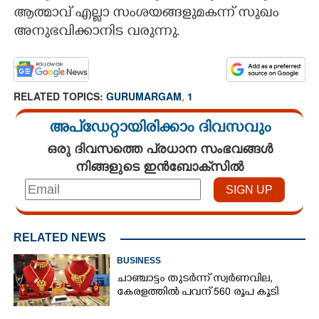
ആത്മാവ് എല്ലാ സംശയങ്ങളുമകന്ന് സുഖം
CARTOONS
അനുഭവിക്കാനിട വരുന്നു.
LITERATURE
RELATED TOPICS:
GURUMARGAM
,
1
ZOOM
അപ്ഡേറ്റായിരിക്കാം ദിവസവും
ഒരു ദിവസത്തെ പ്രധാന സംഭവങ്ങൾ
CONTACT US
നിങ്ങളുടെ ഇൻബോക്സിൽ
RELATED NEWS
BUSINESS
ചാഞ്ചാട്ടം തുടർന്ന് സ്വർണവില,
കേരളത്തിൽ പവന് 560 രൂപ കൂടി