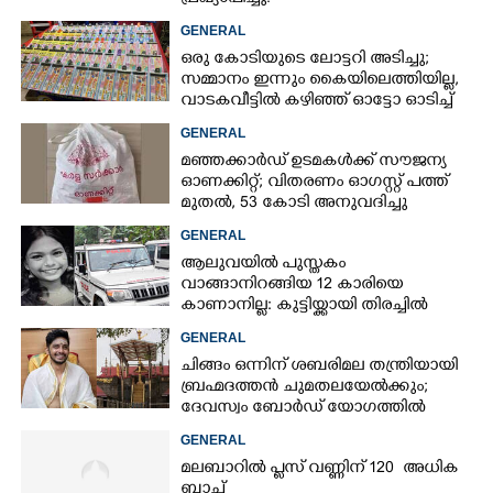
GENERAL
ഒരു കോടിയുടെ ലോട്ടറി അടിച്ചു;
സമ്മാനം ഇന്നും കൈയിലെത്തിയില്ല,
വാടകവീട്ടിൽ കഴിഞ്ഞ് ഓട്ടോ ഓടിച്ച്
73കാരൻ
GENERAL
മഞ്ഞക്കാർഡ് ഉടമകൾക്ക് സൗജന്യ
ഓണക്കിറ്റ്; വിതരണം ഓഗസ്റ്റ് പത്ത്
മുതൽ, 53 കോടി അനുവദിച്ചു
GENERAL
ആലുവയിൽ പുസ്തകം
വാങ്ങാനിറങ്ങിയ 12 കാരിയെ
കാണാനില്ല: കുട്ടിയ്ക്കായി തിരച്ചിൽ
GENERAL
ചിങ്ങം ഒന്നിന് ശബരിമല തന്ത്രിയായി
ബ്രഹ്മദത്തൻ ചുമതലയേൽക്കും;
ദേവസ്വം ബോർഡ് യോഗത്തിൽ
തീരുമാനം
GENERAL
മലബാറിൽ പ്ലസ് വണ്ണിന് 120 അധിക
ബാച്ച്