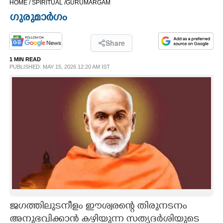
HOME /
SPIRITUAL /
GURUMARGAM
CINEMA
ഗുരുമാർഗം
OPINION
Share
1 MIN READ
PHOTOS
PUBLISHED: MAY 15, 2026 12:20 AM IST
LIFESTYLE
SPIRITUAL
INFO+
ART
ജഗത്തിലുടനീളം ഈശ്വരന്റെ തിരുനടനം
ASTRO
അനുഭവിക്കാൻ കഴിയുന്ന സത്യദർശിയുടെ