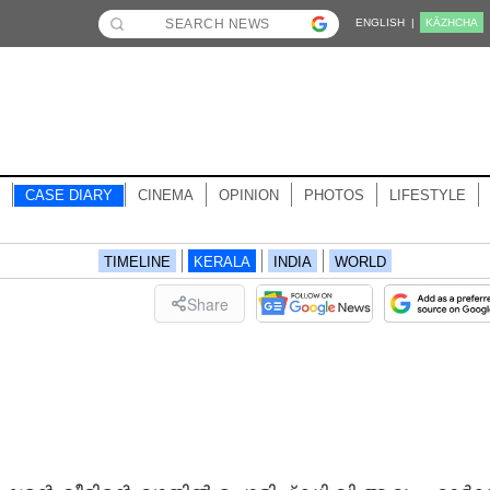
ENGLISH |
KĀZHCHA
CASE DIARY
CINEMA
OPINION
PHOTOS
LIFESTYLE
TIMELINE
KERALA
INDIA
WORLD
Share