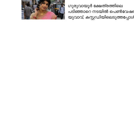
ഗുരുവായൂർ ക്ഷേത്രത്തിലെ
പടിഞ്ഞാറെ നടയിൽ പെൺവേഷത
യുവാവ്,​ കസ്റ്റഡിയിലെടുത്തപ്പോ
തെളിഞ്ഞത് വൻഗൂഢാലോചന