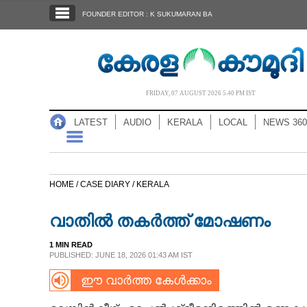
SECTIONS
FOUNDER EDITOR : K SUKUMARAN BA
HOME
LATEST
AUDIO
FRIDAY, 07 AUGUST 2026 5.40 PM IST
NOTIFIED NEWS
LATEST
AUDIO
KERALA
LOCAL
NEWS 360
POLL
KERALA
HOME /
CASE DIARY /
KERALA
LOCAL
വാതിൽ തകർത്ത് മോഷണം
NEWS 360
1 MIN READ
PUBLISHED: JUNE 18, 2026 01:43 AM IST
ഈ വാർത്ത കേൾക്കാം
CASE DIARY