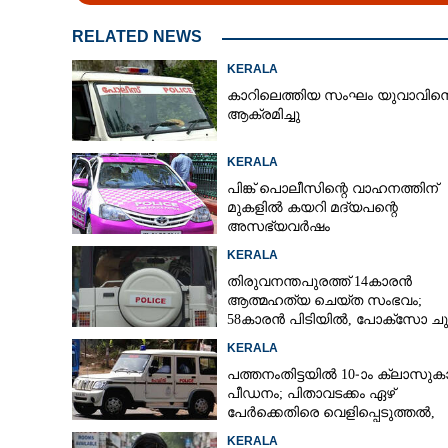
CARTOONS
RELATED NEWS
KERALA
LITERATURE
കാറിലെത്തിയ സംഘം യുവാവിന
ആക്രമിച്ചു
ZOOM
KERALA
പിങ്ക് പൊലീസിന്റെ വാഹനത്തിന്
CONTACT US
മുകളിൽ കയറി മദ്യപന്റെ
അസഭ്യവ‌ർഷം
KERALA
തിരുവനന്തപുരത്ത് 14കാരൻ
ആത്മഹത്യ ചെയ്ത സംഭവം;
58കാരൻ പിടിയിൽ, പോക്‌സോ ചു
അറസ്റ്റ്
KERALA
പത്തനംതിട്ടയിൽ 10-ാം ക്ലാസുകാര
പീഡനം; പിതാവടക്കം ഏഴ്
പേർക്കെതിരെ വെളിപ്പെടുത്തൽ,
മൂന്നുപേർ അറസ്റ്റിൽ
KERALA