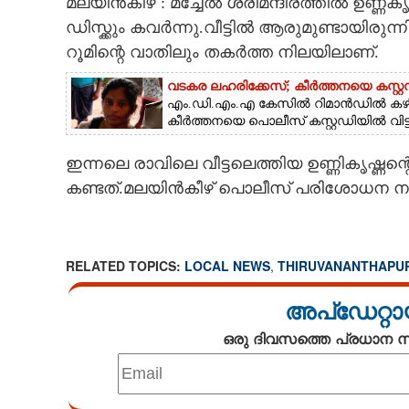
മലയിൻകീഴ് : മച്ചേൽ ശ്രീമന്ദിരത്തിൽ ഉണ്ണക
CINEMA
ഡിസ്ക്കും കവർന്നു.വീട്ടിൽ ആരുമുണ്ടായിരു
റൂമിന്റെ വാതിലും തകർത്ത നിലയിലാണ്.
OPINION
വടകര ലഹരിക്കേസ്; കീർത്തനയെ കസ്റ്റഡ
എം.ഡി.എം.എ കേസിൽ റിമാൻഡിൽ കഴിയു
കീർത്തനയെ പൊലീസ് കസ്റ്റഡിയിൽ വിട്ടു
PHOTOS
ഇന്നലെ രാവിലെ വീട്ടലെത്തിയ ഉണ്ണികൃഷ്ണന്റ
LIFESTYLE
കണ്ടത്.മലയിൻകീഴ് പൊലീസ് പരിശോധന നട
SPIRITUAL
RELATED TOPICS:
LOCAL NEWS
,
THIRUVANANTHAPU
INFO+
അപ്ഡേറ്റാ
ART
ഒരു ദിവസത്തെ പ്രധാന
ASTRO