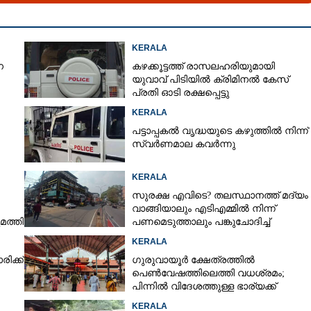
KERALA
െ
കഴക്കൂട്ടത്ത് രാസലഹരിയുമായി
യുവാവ് പിടിയിൽ ക്രിമിനൽ കേസ്
പ്രതി ഓടി രക്ഷപ്പെട്ടു
KERALA
പട്ടാപ്പകൽ വൃദ്ധയുടെ കഴുത്തിൽ നിന്ന്
സ്വർണമാല കവർന്നു
KERALA
സുരക്ഷ എവിടെ?​ തലസ്ഥാനത്ത് മദ്യം
വാങ്ങിയാലും എടിഎമ്മിൽ നിന്ന്
മത്തി
പണമെടുത്താലും പങ്കുചോദിച്ച്
സാമൂഹ്യവിരുദ്ധർ
KERALA
ിക്ക്
ഗുരുവായൂർ ക്ഷേത്രത്തിൽ
പെൺവേഷത്തിലെത്തി വധശ്രമം;
പിന്നിൽ വിദേശത്തുള്ള ഭാര്യക്ക്
ചിത്രങ്ങൾ അയച്ചതിലെ പക
KERALA