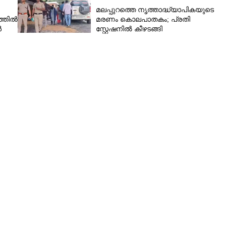
മലപ്പുറത്തെ നൃത്താദ്ധ്യാപികയുടെ
്തിൽ
മരണം കൊലപാതകം; പ്രതി
ൾ
സ്റ്റേഷനിൽ കീഴടങ്ങി
Share this link