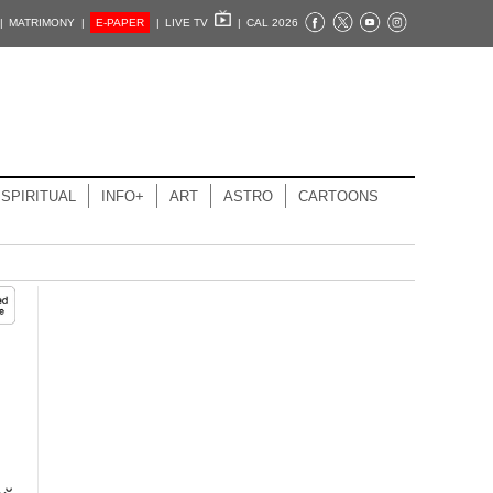
|
MATRIMONY |
E-PAPER
|
LIVE TV
|
CAL 2026
SPIRITUAL
INFO+
ART
ASTRO
CARTOONS