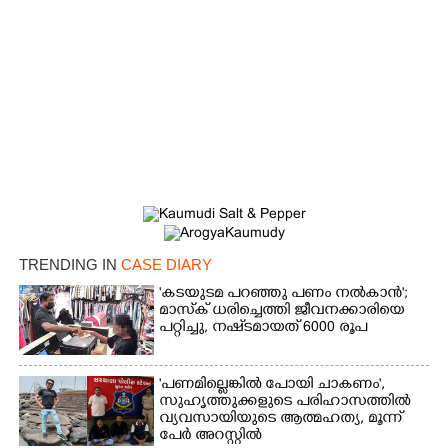
TRENDING IN
CASE DIARY
×
Share this link
'കടയുടമ പറഞ്ഞു പണം നൽകാൻ';
മാസ്‌ക് ധരിച്ചെത്തി ജീവനക്കാരിയെ
പറ്റിച്ചു, നഷ്‌ടമായത് 6000 രൂപ
'പണമില്ലെങ്കിൽ പോയി ചാകണം',
സുഹൃത്തുക്കളുടെ പരിഹാസത്തിൽ
Copy Link
വ്യവസായിയുടെ ആത്മഹത്യ, മൂന്ന്
പേർ അറസ്റ്റിൽ