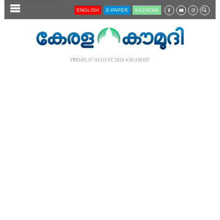
SECTIONS
ENGLISH
E-PAPER
KĀZHCHA
HOME
LATEST
FRIDAY, 07 AUGUST 2026 4.36 AM IST
AUDIO
NOTIFIED NEWS
POLL
KERALA
LOCAL
NEWS 360
CASE DIARY