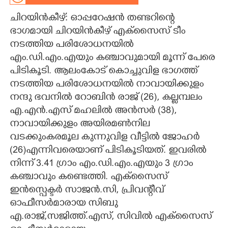
ചിറയിൻകീഴ്: ഓപ്പറേഷൻ തണ്ടറിന്റെ
CARTOONS
ഭാഗമായി ചിറയിൻകീഴ് എക്സൈസ് ടീം
നടത്തിയ പരിശോധനയിൽ
LITERATURE
എം.ഡി.എം.എയും കഞ്ചാവുമായി മൂന്ന് പേരെ
പിടികൂടി. ആലംകോട് കൊച്ചുവിള ഭാഗത്ത്
ZOOM
നടത്തിയ പരിശോധനയിൽ നാവായിക്കുളം
നന്ദു ഭവനിൽ റോബിൻ രാജ് (26), കല്ലമ്പലം
CONTACT US
എ.എൻ.എസ് മഹലിൽ അൻസർ (38),
നാവായിക്കുളം അയിരമൺനില
വടക്കുംകരമൂല കുന്നുവിള വീട്ടിൽ ജോഹർ
(26)എന്നിവരെയാണ് പിടികൂടിയത്. ഇവരിൽ
നിന്ന് 3.41 ഗ്രാം എം.ഡി.എം.എയും 3 ഗ്രാം
കഞ്ചാവും കണ്ടെത്തി. എക്സൈസ്
ഇൻസ്പെക്ടർ സാജൻ.സി, പ്രിവന്റീവ്
ഓഫീസർമാരായ സിബു
എ.രാജ്,സജിത്ത്.എസ്, സിവിൽ എക്സൈസ്