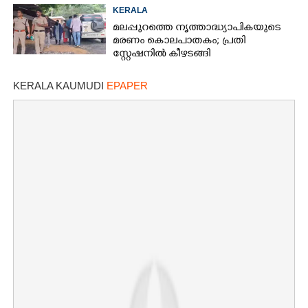
കസ്റ്റഡിയിലെടുത്തപ്പോൾ
KERALA
തെളിഞ്ഞത് വൻഗൂഢാലോചന
മലപ്പുറത്തെ നൃത്താദ്ധ്യാപികയുടെ
മരണം കൊലപാതകം; പ്രതി
സ്റ്റേഷനിൽ കീഴടങ്ങി
KERALA KAUMUDI
EPAPER