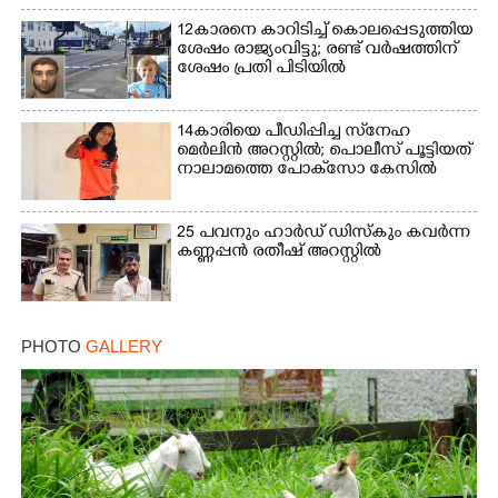
12കാരനെ കാറിടിച്ച് കൊലപ്പെടുത്തിയ
ശേഷം രാജ്യംവിട്ടു; രണ്ട് വർഷത്തിന്
ശേഷം പ്രതി പിടിയിൽ
14കാരിയെ പീഡിപ്പിച്ച സ്‌നേഹ
മെർലിൻ അറസ്റ്റിൽ; പൊലീസ് പൂട്ടിയത്
നാലാമത്തെ പോക്‌സോ കേസിൽ
25 പവനും ഹാർഡ് ഡിസ്കും കവർന്ന
കണ്ണപ്പൻ രതീഷ് അറസ്റ്റിൽ
PHOTO
GALLERY