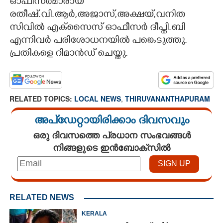
ഓഫീസർമാരായ
രതീഷ്.വി.ആർ,അജാസ്,അക്ഷയ്,വനിത
സിവിൽ എക്സൈസ് ഓഫീസർ ദീപ്തി.ബി
എന്നിവർ പരിശോധനയിൽ പങ്കെടുത്തു.
പ്രതികളെ റിമാൻഡ് ചെയ്തു.
RELATED TOPICS:
LOCAL NEWS
,
THIRUVANANTHAPURAM
അപ്ഡേറ്റായിരിക്കാം ദിവസവും
ഒരു ദിവസത്തെ പ്രധാന സംഭവങ്ങൾ
നിങ്ങളുടെ ഇൻബോക്സിൽ
RELATED NEWS
KERALA