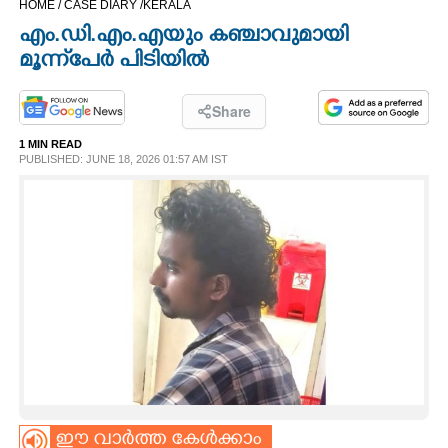
HOME /
CASE DIARY /
KERALA
CINEMA
എം.ഡി.എം.എയും കഞ്ചാവുമായി
മൂന്ന്പേർ പിടിയിൽ
OPINION
Share
PHOTOS
1 MIN READ
PUBLISHED: JUNE 18, 2026 01:57 AM IST
LIFESTYLE
SPIRITUAL
INFO+
ART
ASTRO
ഈ വാർത്ത കേൾക്കാം