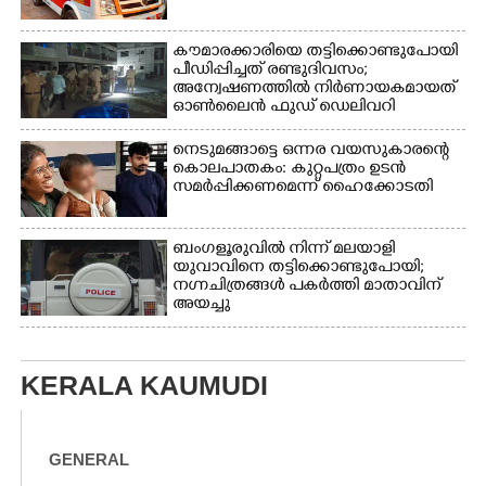
കൗമാരക്കാരിയെ തട്ടിക്കൊണ്ടുപോയി
പീഡിപ്പിച്ചത് രണ്ടുദിവസം;
അന്വേഷണത്തിൽ നിർണായകമായത്
ഓൺലൈൻ ഫുഡ് ഡെലിവറി
നെടുമങ്ങാട്ടെ ഒന്നര വയസുകാരന്റെ
കൊലപാതകം: കുറ്റപത്രം ഉടൻ
സമർപ്പിക്കണമെന്ന് ഹൈക്കോടതി
ബംഗളൂരുവിൽ നിന്ന് മലയാളി
യുവാവിനെ തട്ടിക്കൊണ്ടുപോയി;
നഗ്നചിത്രങ്ങൾ പകർത്തി മാതാവിന്
അയച്ചു
KERALA KAUMUDI
GENERAL