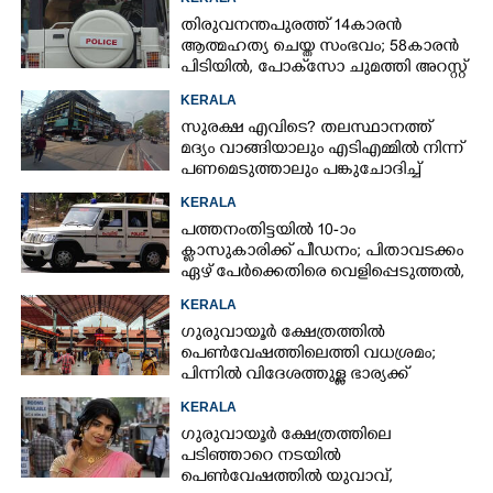
തിരുവനന്തപുരത്ത് 14കാരൻ
ആത്മഹത്യ ചെയ്ത സംഭവം; 58കാരൻ
പിടിയിൽ, പോക്‌സോ ചുമത്തി അറസ്റ്റ്
KERALA
സുരക്ഷ എവിടെ?​ തലസ്ഥാനത്ത്
മദ്യം വാങ്ങിയാലും എടിഎമ്മിൽ നിന്ന്
പണമെടുത്താലും പങ്കുചോദിച്ച്
സാമൂഹ്യവിരുദ്ധർ
KERALA
പത്തനംതിട്ടയിൽ 10-ാം
ക്ലാസുകാരിക്ക് പീഡനം; പിതാവടക്കം
ഏഴ് പേർക്കെതിരെ വെളിപ്പെടുത്തൽ,
മൂന്നുപേർ അറസ്റ്റിൽ
KERALA
ഗുരുവായൂർ ക്ഷേത്രത്തിൽ
പെൺവേഷത്തിലെത്തി വധശ്രമം;
പിന്നിൽ വിദേശത്തുള്ള ഭാര്യക്ക്
ചിത്രങ്ങൾ അയച്ചതിലെ പക
KERALA
ഗുരുവായൂർ ക്ഷേത്രത്തിലെ
പടിഞ്ഞാറെ നടയിൽ
പെൺവേഷത്തിൽ യുവാവ്,​