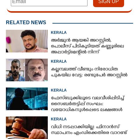
RELATED NEWS
KERALA
അർജുൻ ആയങ്കി അറസ്റ്റിൽ,
പൊലീസ് പിടികൂടിയത് കണ്ണൂരിലെ
അപ്പാർട്ട്‌മെന്റിൽ നിന്ന്
KERALA
കല്ലമ്പലത്ത് വീണ്ടും നിരോധിത
പുകയില വേട്ട: രണ്ടുപേർ അറസ്റ്റിൽ
KERALA
ഫേസ്ബുക്കിലൂടെ വലവീശിപ്പിടിച്ച്
സൈബർതട്ടിപ്പ് സംഘം:
വയോധികനുൾപ്പെടെ ലക്ഷങ്ങൾ
നഷ്ടമായി
KERALA
വിധി നടപ്പാക്കിയില്ല: ഫിനാൻസ്
സ്ഥാപനം എംഡിക്കെതിരെ വാറണ്ട്