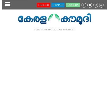
SECTIONS
ENGLISH
E-PAPER
KĀZHCHA
HOME
LATEST
SUNDAY, 09 AUGUST 2026 9.04 AM IST
AUDIO
NOTIFIED NEWS
POLL
KERALA
LOCAL
NEWS 360
CASE DIARY