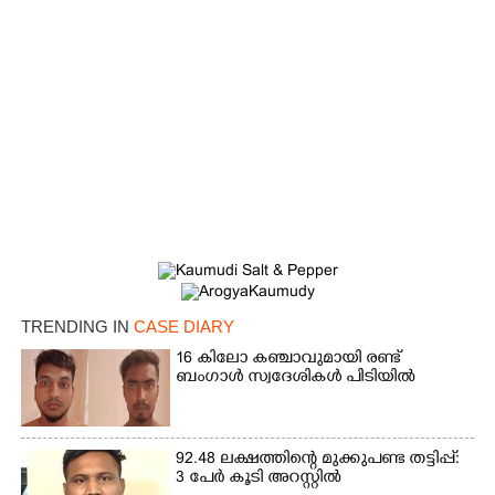
TRENDING IN
CASE DIARY
×
Share this link
16 കിലോ കഞ്ചാവുമായി രണ്ട്
ബംഗാൾ സ്വദേശികൾ പിടിയിൽ
92.48 ലക്ഷത്തിന്റെ മുക്കുപണ്ട തട്ടിപ്പ്:
3 പേർ കൂടി അറസ്റ്റിൽ
Copy Link