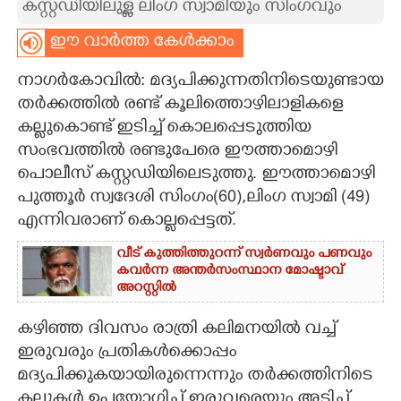
കസ്റ്റഡിയിലുള്ള ലിംഗ സ്വാമിയും സിംഗവും
CARTOONS
ഈ വാർത്ത കേൾക്കാം
നാഗർകോവിൽ: മദ്യപിക്കുന്നതിനിടെയുണ്ടായ
LITERATURE
തർക്കത്തിൽ രണ്ട് കൂലിത്തൊഴിലാളികളെ
കല്ലുകൊണ്ട് ഇടിച്ച് കൊലപ്പെടുത്തിയ
ZOOM
സംഭവത്തിൽ രണ്ടുപേരെ ഈത്താമൊഴി
പൊലീസ് കസ്റ്റഡിയിലെടുത്തു. ഈത്താമൊഴി
CONTACT US
പുത്തൂർ സ്വദേശി സിംഗം(60),ലിംഗ സ്വാമി (49)
എന്നിവരാണ് കൊല്ലപ്പെട്ടത്.
വീട് കുത്തിത്തുറന്ന് സ്വർണവും പണവും
കവർന്ന അന്തർസംസ്ഥാന മോഷ്ടാവ്
അറസ്റ്റിൽ
കഴിഞ്ഞ ദിവസം രാത്രി കലിമനയിൽ വച്ച്
ഇരുവരും പ്രതികൾക്കൊപ്പം
മദ്യപിക്കുകയായിരുന്നെന്നും തർക്കത്തിനിടെ
കല്ലുകൾ ഉപയോഗിച്ച് ഇരുവരെയും അടിച്ച്