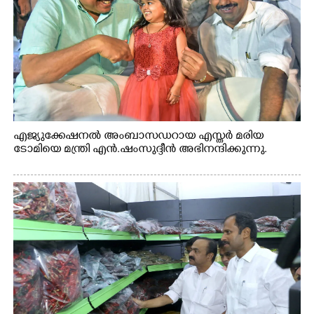
എജ്യുക്കേഷനൽ അംബാസഡറായ എസ്തർ മരിയ
ടോമിയെ മന്ത്രി എൻ.ഷംസുദ്ദീൻ അഭിനന്ദിക്കുന്നു.