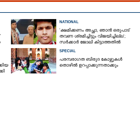
NATIONAL
Share this link
'ക്ഷമിക്കണം അച്ഛാ, ‌ഞാൻ ഒരുപാട്
തവണ ശ്രമിച്ചിട്ടും വിജയിച്ചില്ല';
ത
സർക്കാർ ജോലി കിട്ടാത്തതിൽ
മനംനൊന്ത് യുവാവ് ജീവനൊടുക്കി
SPECIAL
പരമ്പരാഗത ബിരുദ കോഴ്സുകൾ
്കിയ
തൊഴിൽ ഉറപ്പാക്കുന്നതാക്കും
ളം രൂപ ശമ്പളം;
Copy Link
കി
 സുവർണാവസരം,
യിലൂടെ കേന്ദ്ര
ോഗസ്ഥരാകാം