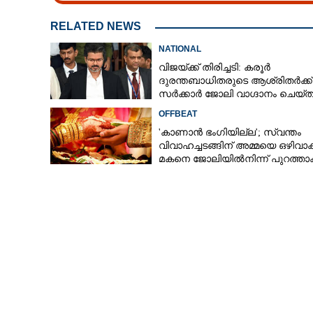
RELATED NEWS
NATIONAL
വിജയ്‌ക്ക് തിരിച്ചടി: കരൂർ
ദുരന്തബാധിതരുടെ ആശ്രിതർക്ക്
സർക്കാർ ജോലി വാഗ്ദാനം ചെയ്‌
ഉത്തരവിന് ഹൈക്കോടതി സ്റ്റേ
OFFBEAT
'കാണാൻ ഭംഗിയില്ല'; സ്വന്തം
വിവാഹച്ചടങ്ങിന് അമ്മയെ ഒഴിവാക
രണ്ട് ലക്ഷത്തോ
മകനെ ജോലിയിൽനിന്ന് പുറത്താക്
യുവാക്കൾക്ക്
ഓൺലൈൻ പരീക്ഷ
സർക്കാർ ഉദ്യ