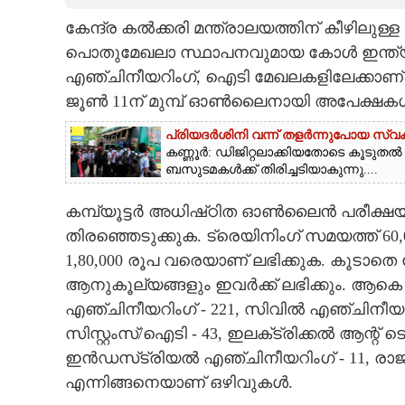
കേന്ദ്ര കൽക്കരി മന്ത്രാലയത്തിന് കീഴിലുള
CARTOONS
പൊതുമേഖലാ സ്ഥാപനവുമായ കോൾ ഇന്ത്യ ലി
എഞ്ചിനീയറിംഗ്, ഐടി മേഖലകളിലേക്കാണ് അ
LITERATURE
ജൂൺ 11ന് മുമ്പ് ഓൺലൈനായി അപേക്ഷകൾ സ
ZOOM
പ്രിയദർശിനി വന്ന് തളർന്നുപോയ സ്വകാര
കണ്ണൂർ: ഡിജിറ്റലാക്കിയതോടെ കൂടു
ബസുടമകൾക്ക് തിരിച്ചടിയാകുന്നു....
CONTACT US
കമ്പ്യൂട്ടർ അധിഷ്‌ഠിത ഓൺലൈൻ പരീക്ഷ
തിരഞ്ഞെടുക്കുക. ട്രെയിനിംഗ് സമയത്ത് 60
1,80,000 രൂപ വരെയാണ് ലഭിക്കുക. കൂടാതെ ക
ആനുകൂല്യങ്ങളും ഇവർക്ക് ലഭിക്കും. ആകെ 660 
എഞ്ചിനീയറിംഗ് - 221, സിവിൽ എഞ്ചിനീയറിം
സിസ്റ്റംസ്/ഐടി - 43, ഇലക്‌ട്രിക്കൽ ആന്റ് 
ഇൻഡസ്‌ട്രിയൽ എഞ്ചിനീയറിംഗ് - 11, രാജ്‌ഭാഷ
എന്നിങ്ങനെയാണ് ഒഴിവുകൾ.