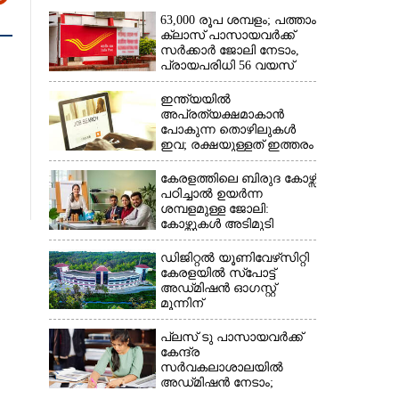
×
63,000 രൂപ ശമ്പളം; പത്താം
ക്ലാസ് പാസായവർക്ക്
സർക്കാർ ജോലി നേടാം,
പ്രായപരിധി 56 വയസ്
ഇന്ത്യയിൽ
അപ്രത്യക്ഷമാകാൻ
പോകുന്ന തൊഴിലുകൾ
ഇവ; രക്ഷയുള്ളത് ഇത്തരം
ജോലികൾക്ക് മാത്രം
കേരളത്തിലെ ബിരുദ കോഴ്സ്
പഠിച്ചാൽ ഉയർന്ന
ശമ്പളമുള്ള ജോലി:​
കോഴ്സുകൾ അടിമുടി
മാറ്റാൻ പദ്ധതി
ഡിജിറ്റൽ യൂണിവേഴ്‌സിറ്റി
കേരളയിൽ സ്പോ‌ട്ട്
അഡ്‌മിഷൻ ഓഗസ്റ്റ്
മൂന്നിന്
പ്ലസ് ടു പാസായവർക്ക്
കേന്ദ്ര
സർവകലാശാലയിൽ
അഡ്‌മിഷൻ നേടാം;
പ്രവേശന പരീക്ഷയ്‌ക്കായി