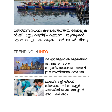
മത്സ്യബന്ധനം കഴിഞ്ഞെത്തിയ ബോട്ടുക
ൾക്ക് ചുറ്റും വട്ടമിട്ട് പറക്കുന്ന പരുന്തുകൾ.
എറണാകുളം കാളമുക്ക് ഹാർബറിൽ നിന്നു
ള്ള കാഴ്ച
TRENDING IN
INFO+
മലയാളികൾക്ക് ലക്ഷങ്ങൾ
ശമ്പളം നേടാൻ
സുവർണാവസരം; ജോലി
ഈ അതിമനോഹരമായ
രാജ്യത്ത്
ലാബ് ടെക്നീഷ്യൻ
നിയമനം, ഷീ സ്‌കൂട്ടർ
പദ്ധതിയിലേക്ക് ഇപ്പോൾ
അപേക്ഷിക്കാം