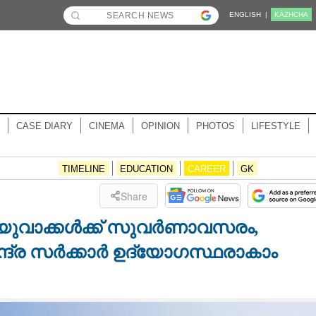
ENGLISH |
KĀZHCHA
CASE DIARY
CINEMA
OPINION
PHOTOS
LIFESTYLE
TIMELINE
EDUCATION
CAREER
GK
Share
ം; യുവാക്കൾക്ക് സുവർണാവസരം,
ദ്ര സർക്കാർ ഉദ്യോഗസ്ഥരാകാം