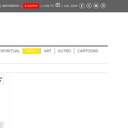
|
MATRIMONY |
E-PAPER
|
LIVE TV
|
CAL 2026
SPIRITUAL
INFO+
ART
ASTRO
CARTOONS