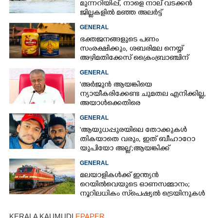
മുന്നറിയിപ്പ്, നാളെ നാല് വടക്കൻ
ജില്ലകളിൽ മഞ്ഞ അലർട്ട്
GENERAL
ഭക്തജനങ്ങളുടെ പണം
സംരക്ഷിക്കും, ശബരിമല നെയ്യ്
അഴിമതിക്കേസ് ക്രൈംബ്രാഞ്ചിന്
വിടുമെന്ന് കെ മുരളീധരൻ
GENERAL
'അർജുൻ ആയങ്കിയെ
ന്യായീകരിക്കേണ്ട ചുമതല എനിക്കില്ല,
അയാൾക്കെതിരെ
നടപടിയെടുത്തോട്ടെ'
GENERAL
'ആയുധപ്പുരയിലെ തോക്കുകൾ
തികയാതെ വരും, ഇത് ബീഹാറോ
യുപിയോ അല്ല';ആയങ്കിക്ക്
പിന്തുണയുമായി ആകാശ് തില്ലങ്കേരി
GENERAL
മലയാളികൾക്ക് ഇന്ത്യൻ
റെയിൽവെയുടെ ഓണസമ്മാനം;
നൂറിലധികം സ്‌പെഷ്യൽ ട്രെയിനുകൾ
കേരളത്തിലേക്ക്
KERALA KAUMUDI
EPAPER