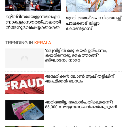
ഒഴിവ് ദിനമായ ഇന്നലെ എറ
മന്ത്രി രമേശ് ചെന്നിത്തലയ്ക്ക്
ണാകുളം സൗത്ത് പാലത്തി
പാലക്കാട് ജില്ലാ
ൽ അനുഭവപ്പെട്ട ഗതാഗത
കോൺഗ്രസ്
ക്കുരുക്ക്
TRENDING IN
KERALA
'ഒരുവീട്ടിൽ ഒരു കയർ ഉത്പന്നം,
കയറിനൊരു കൈത്താങ്ങ് '
ഉദ്ഘാടനം നാളെ
അമേരിക്കൻ ലോൺ ആപ്പ് തട്ടിപ്പിന്
ആഫ്രിക്കൻ ബന്ധം
അറിഞ്ഞില്ല ആധാർ ചതിക്കുമെന്ന് !
85,000 സൗജന്യ റേഷൻകാർ കുടുങ്ങി