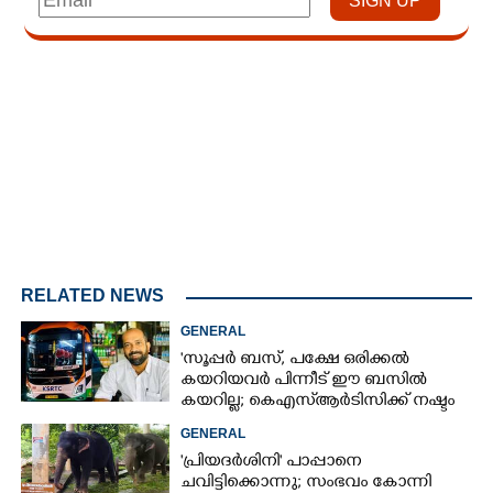
Loaded
:
4.00%
/
Mute
RELATED NEWS
GENERAL
'സൂപ്പർ ബസ്, പക്ഷേ ഒരിക്കൽ
കയറിയവർ പിന്നീട് ഈ ബസിൽ
കയറില്ല; കെഎസ്ആർടിസിക്ക് നഷ്ടം
അരലക്ഷം രൂപയോളം'
GENERAL
'പ്രിയദർശിനി' പാപ്പാനെ
ചവിട്ടിക്കൊന്നു; സംഭവം കോന്നി