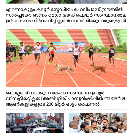
എറണാകുളം കലൂർ സ്റ്റേഡിയം ഹെലിപാഡ് ഗ്രൗണ്ടിൽ
സപ്ളൈകോ ഓണം മെഗാ ട്രേഡ് ഫെയർ സംസ്ഥാനതല
ഉദ്ഘാടനം നിർവഹിച്ച് സ്റ്റാൾ സന്ദർശിക്കുന്ന മുഖ്യമന്ത്രി
വി.ഡി. സതീശൻ. മന്ത്രി അനൂപ് ജേക്കബ് സമീപം
കൊല്ലത്ത് നടക്കുന്ന കേരള സംസ്ഥാന ഇന്റർ
ഡിസ്ട്രിക്റ്റ് ക്ലബ് അത്‌ലറ്റിക് ചാമ്പ്യൻഷിപ്പിൽ അണ്ടർ 20
ആൺകുട്ടികളുടെ 200 മീറ്റർ ഓട്ടം ഫൈനൽ
മത്സരത്തിനിടെ സിന്തറ്റിക് ട്രാക്കിന് കുറുകെ ഓടുന്ന
നായകൾ.