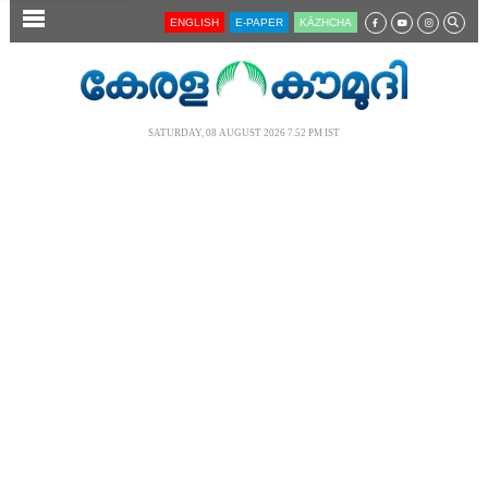
SECTIONS
ENGLISH
E-PAPER
KĀZHCHA
HOME
LATEST
SATURDAY, 08 AUGUST 2026 7.52 PM IST
AUDIO
NOTIFIED NEWS
POLL
KERALA
LOCAL
NEWS 360
CASE DIARY