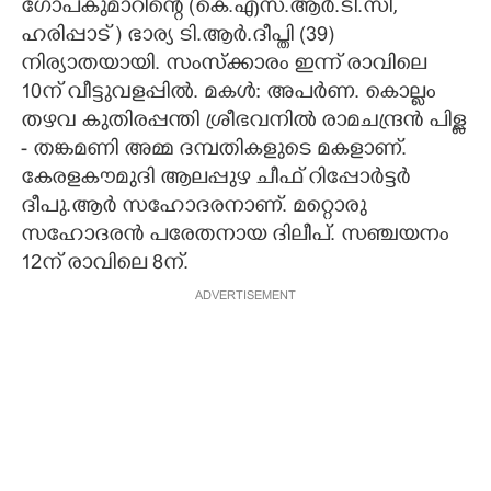
ഗോപകുമാറിന്റെ (കെ.എസ്.ആർ.ടി.സി,
ഹരിപ്പാട് ) ഭാര്യ ടി.ആർ.ദീപ്തി (39)
CARTOONS
നിര്യാതയായി. സംസ്ക്കാരം ഇന്ന് രാവിലെ
10ന് വീട്ടുവളപ്പിൽ. മകൾ: അപർണ. കൊല്ലം
LITERATURE
തഴവ കുതിരപ്പന്തി ശ്രീഭവനിൽ രാമചന്ദ്രൻ പിള്ള
- തങ്കമണി അമ്മ ദമ്പതികളുടെ മകളാണ്.
ZOOM
കേരളകൗമുദി ആലപ്പുഴ ചീഫ് റിപ്പോർട്ടർ
ദീപു.ആർ സഹോദരനാണ്. മറ്റൊരു
CONTACT US
സഹോദരൻ പരേതനായ ദിലീപ്. സഞ്ചയനം
12ന് രാവിലെ 8ന്.
ADVERTISEMENT