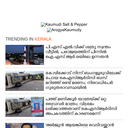
Copy Link
TRENDING IN
KERALA
പി.എസ്.എൽ.വിക്ക് ശത്രു സ്വന്തം
വീട്ടിൽ,​ പരാജയത്തിന് പിന്നിൽ
ഐ.എസ്.ആർ.ഒയിലെ ഉന്നതൻ
കോഴിക്കോട് നിന്ന് ബംഗളൂരുവിലേക്ക്
പോയ കെഎസ്‌ആർടിസി ബസ്
മറിഞ്ഞ് രണ്ട് മരണം; നിരവധിപേർ
ഗുരുതരാവസ്ഥയിൽ
പത്ത് മണിക്കൂർ യാത്രയ്‌ക്ക് ഒറ്റ
ഡ്രൈവർ മാത്രം; വിശ്രമം
ലഭിക്കാത്തതാണ് കെഎസ്‌ആർടിസി
അപകടത്തിന് കാരണമെന്ന്
വിമർശനം
'അർജുൻ ആയങ്കിയെ വെടിവയ്ക്കാൻ