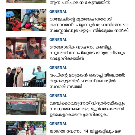
ആന പരിപാലന കേന്ദ്രത്തിൽ
GENERAL
രാജേഷിന്റെ മൃതദേഹത്തോട്
അനാദരവ് : പയ്യന്നൂർ തഹസിൽദാറെ
സസ്പെൻഡുചെയ്യും, നിർദ്ദേശം നൽകി
മന്ത്രി
GENERAL
ഔദ്യോഗിക വാഹനം കണ്ടില്ല,
സുരേഷ് ഗോപിയുടെ യാത്ര വീണ്ടും
ഓട്ടോറിക്ഷയിൽ
GENERAL
ട്രംപിന്റെ മരുമകൻ കൊച്ചിയിലെത്തി;
ആലപ്പുഴയിൽ ഹൗസ് ബോട്ടിൽ
സവാരി നടത്തി
GENERAL
വഞ്ചിക്കപ്പെടുന്നത് വിദ്യാർത്ഥികളും
സാധാരണക്കാരും; മ്യൂൾ അക്കൗണ്ട്
ഉടമകളാകാതെ ശ്രദ്ധിക്കുക,
നിർദ്ദേശങ്ങളുമായി പൊലീസ്
GENERAL
ജാഗ്രത വേണം; 14 ജില്ലകളിലും മഴ