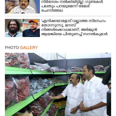
നിർദേശം നൽകിയിട്ടില്ല'; ഗുണ്ടകൾ
പലതും പറയുമെന്ന് രമേശ്
ചെന്നിത്തല
'എനിക്കയാളോട് വല്ലാത്ത സ്‌നേഹം
തോന്നുന്നു, മനസ്
നിങ്ങൾക്കൊപ്പമാണ്'; അർജുൻ
ആയങ്കിയെ പിന്തുണച്ച് സനൽകുമാർ
PHOTO
GALLERY