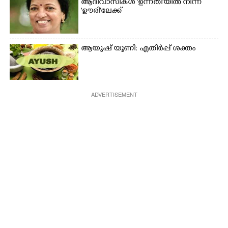
ആദിവാസികൾ 'ഉന്നതി'യിൽ നിന്ന്
'ഊരി'ലേക്ക്
ആയുഷ് യൂണി: എതിർപ്പ് ശക്തം
ADVERTISEMENT