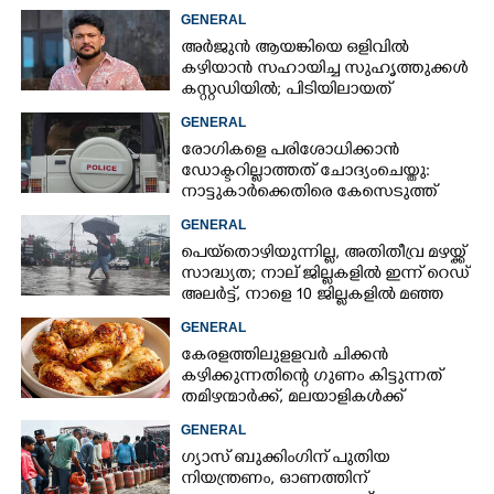
കോളേജുകൾക്ക് ബാധകമല്ല
GENERAL
അർജുൻ ആയങ്കിയെ ഒളിവിൽ
കഴിയാൻ സഹായിച്ച സുഹൃത്തുക്കൾ
കസ്റ്റഡിയിൽ; പിടിയിലായത്
കൊച്ചിയിലെ ഫ്ലാറ്റിൽനിന്ന്
GENERAL
രോഗികളെ പരിശോധിക്കാൻ
ഡോക്ടറില്ലാത്തത് ചോദ്യംചെയ്തു:
നാട്ടുകാർക്കെതിരെ കേസെടുത്ത്
പൊലീസ്
GENERAL
പെയ്തൊഴിയുന്നില്ല, അതിതീവ്ര മഴയ്ക്ക്
സാദ്ധ്യത;​ നാല് ജില്ലകളിൽ ഇന്ന് റെഡ്
അലർട്ട്,​ നാളെ 10 ജില്ലകളിൽ മഞ്ഞ
അലർട്ട്
GENERAL
കേരളത്തിലുളളവർ ചിക്കൻ
കഴിക്കുന്നതിന്റെ ഗുണം കിട്ടുന്നത്
തമിഴന്മാർക്ക്, മലയാളികൾക്ക്
നഷ്ടവും കടവും മാത്രം
GENERAL
ഗ്യാസ് ബുക്കിംഗിന് പുതിയ
നിയന്ത്രണം, ഓണത്തിന്