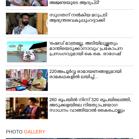
അജണ്ടയുടെ ആദ്യപടി'
സുഗതന് നൽകിയ മറുപടി
ആഭ്യന്തരവകുപ്പും റദ്ദാക്കി
'ഷെഡ് മാത്രമല്ല, അടിയിലുള്ളതും
മാന്തിയെടുക്കാനാവും' പ്രകോപന
പ്രസംഗവുമായി കെ.കെ. രാഗേഷ്
220 അപൂർവ്വ രാമായണങ്ങളുമായി
രാമകഥകളിൽ ലയിച്ച്...
260 രൂപയിൽ നിന്ന് 320 രൂപയിലെത്തി,
അടുക്കളയിലെ നിത്യോപയോഗ
സാധനം വാങ്ങിയാൽ കൈപൊള്ളും
PHOTO
GALLERY