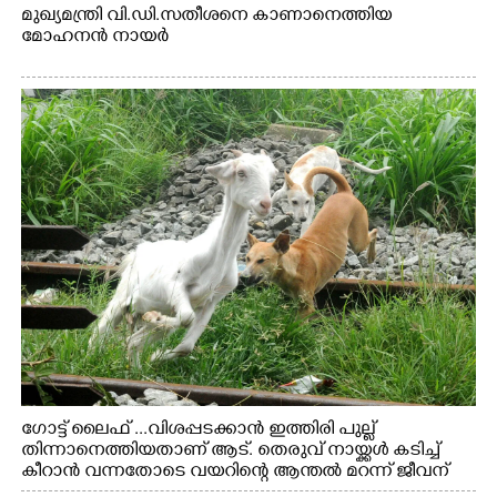
മുഖ്യമന്ത്രി വി.ഡി.സതീശനെ കാണാനെത്തിയ
മോഹനൻ നായർ
ഗോട്ട് ലൈഫ് ...വിശപ്പടക്കാൻ ഇത്തിരി പുല്ല്
തിന്നാനെത്തിയതാണ് ആട്. തെരുവ് നായ്ക്കൾ കടിച്ച്
കീറാൻ വന്നതോടെ വയറിന്റെ ആന്തൽ മറന്ന് ജീവന്
വേണ്ടിയായി ഓട്ടം. എറണാകുളം വാത്തുരുത്തിയിൽ