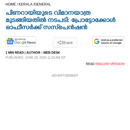
HOME /
KERALA /
GENERAL
CINEMA
പിണറായിയുടെ വിമാനയാത്ര
മുടങ്ങിയതിൽ നടപടി: പ്രോട്ടോക്കോൾ
OPINION
ഓഫീസർക്ക് സസ്‌പെൻഷൻ
PHOTOS
Share
1 MIN READ
| AUTHOR :
WEB DESK
LIFESTYLE
PUBLISHED: JUNE 29, 2026 11:29 AM IST
READ
ENGLISH VERSION
SPIRITUAL
ADVERTISEMENT
INFO+
ART
ASTRO