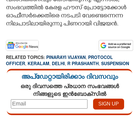
വിശദീകരണവും തേടിയിരുന്നു. എന്നാൽ,
സംഭവത്തിൽ കേരള ഹൗസ് പ്രോട്ടോക്കോൾ
ഓഫീസർക്കെതിരെ നടപടി വേണ്ടെന്നെന്ന
നിലപാടിലായിരുന്നു പിണറായി വിജയൻ.
RELATED TOPICS:
PINARAYI VIJAYAN
,
PROTOCOL
OFFICER
,
KERALAM
,
DELHI
,
R PRASHANTH
,
SUSPENSION
അപ്ഡേറ്റായിരിക്കാം ദിവസവും
ഒരു ദിവസത്തെ പ്രധാന സംഭവങ്ങൾ
നിങ്ങളുടെ ഇൻബോക്സിൽ
Loaded
:
4.33%
/
Mute