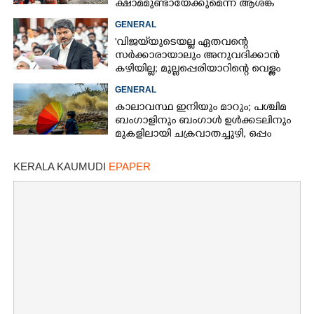
ക്ഷാമമുണ്ടായേക്കുമെന്ന് ആശങ്ക
GENERAL
'വിജയ്‌യുടെയല്ല ഏതവന്റെ
സർക്കാരായാലും അനുവദിക്കാൻ
കഴിയില്ല; മുല്ലപ്പെരിയാറിന്റെ വെള്ളം
കൂട്ടുന്നത് മനസിൽ വച്ചാൽമതി'
GENERAL
കാലാവസ്ഥ ഇനിയും മാറും; പശ്ചിമ
ബംഗാളിനും ബംഗാൾ ഉൾക്കടലിനും
മുകളിലായി ചക്രവാതച്ചുഴി, ഒപ്പം
കള്ളക്കടൽ പ്രതിഭാസം
KERALA KAUMUDI
EPAPER
×
Share this link