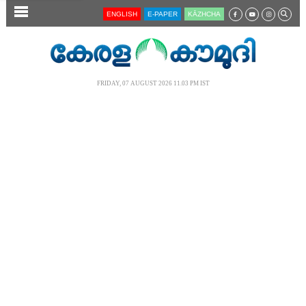
SECTIONS
ENGLISH
E-PAPER
KĀZHCHA
HOME
LATEST
FRIDAY, 07 AUGUST 2026 11.03 PM IST
AUDIO
NOTIFIED NEWS
POLL
KERALA
LOCAL
NEWS 360
CASE DIARY