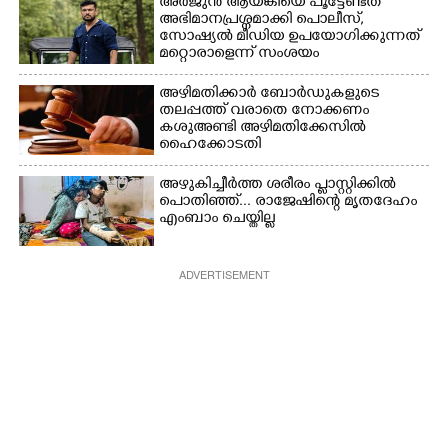
അർജുൻ ആയങ്കിയെ പൂട്ടേണ്ടത്
അഭിമാനപ്രശ്നമാക്കി പൊലീസ്,
സാേഷ്യൽ മീഡിയ ഉപയോഗിക്കുന്നത്
മറ്റൊരാളെന്ന് സംശയം
അഴിമതിക്കാർ ബോർഡുകളുടെ
തലപ്പത്ത് വരാതെ നോക്കണം
കശുഅണ്ടി അഴിമതിക്കേസിൽ
ഹൈക്കോടതി
അഴുകിച്ചീർത്ത ശരീരം പ്ളാസ്റ്റിക്കിൽ
പൊതിഞ്ഞ്... രാജേഷിന്റെ മൃതദേഹം
എംബാം ചെയ്തില്ല
ADVERTISEMENT