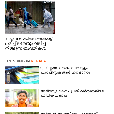
നിന്നുള്ള കാഴ്ച
ചാറ്റൽ മഴയിൽ മഴക്കോട്ട്
ധരിച്ച് ലഗേജും വലിച്ച്
നീങ്ങുന്ന യുവതികൾ.
എറണാകുളം മേനകയിൽ
നിന്നുള്ള കാഴ്ച
TRENDING IN
KERALA
9, 10 ക്ലാസ്: രണ്ടാം വോള്യം
പാഠപുസ്തകങ്ങൾ ഈ മാസം
അഭിമന്യു കേസ്: പ്രതികൾക്കെതിരെ
പുതിയ വകുപ്പ്