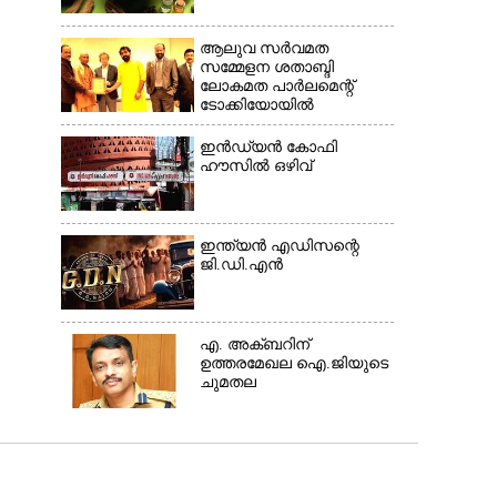
ആലുവ സർവമത
സമ്മേളന ശതാബ്ദി
ലോകമത പാർലമെന്റ്
ടോക്കിയോയിൽ
ഇൻഡ്യൻ കോഫി
ഹൗസിൽ ഒഴിവ്
ഇന്ത്യൻ എഡിസന്റെ
ജി.ഡി.എൻ
എ. അക്ബറിന്
ഉത്തരമേഖല ഐ.ജിയുടെ
ചുമതല