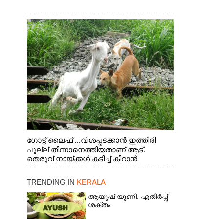
ഗോട്ട് ലൈഫ് ...വിശപ്പടക്കാൻ ഇത്തിരി
പുല്ല് തിന്നാനെത്തിയതാണ് ആട്.
തെരുവ് നായ്ക്കൾ കടിച്ച് കീറാൻ
വന്നതോടെ വയറിന്റെ ആന്തൽ മറന്ന്
ജീവന് വേണ്ടിയായി ഓട്ടം. എറണാകുളം
TRENDING IN
KERALA
വാത്തുരുത്തിയിൽ നിന്നുള്ള കാഴ്ച
ആയുഷ് യൂണി: എതിർപ്പ്
ശക്തം