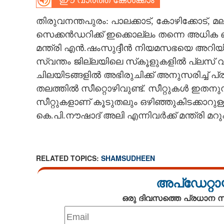
ഈ വാർത്ത കേൾക്കാം
CARTOONS
തിരുവനന്തപുരം: പാലക്കാട്, കോഴിക്കോട്,
സെക്കൻഡറിക്ക് ഇക്കൊല്ലം തന്നെ അധിക 
LITERATURE
മന്ത്രി എൻ.ഷംസുദ്ദീൻ നിയമസഭയെ അറിയിച്
സ്വന്തം ജില്ലയിലെ സ്‌കൂളുകളിൽ പ്ലസ
ചിലയിടങ്ങളിൽ അഭിരുചിക്ക് അനുസരിച്ച് പ
ZOOM
തലത്തിൽ സീറ്റൊഴിവുണ്ട്. സീറ്റുകൾ ഇതനുസ
സീറ്റുകളാണ് കൂടുതലും ഒഴിഞ്ഞുകിടക്കാറു
CONTACT US
കെ.പി.നൗഷാദ് അലി എന്നിവർക്ക് മന്ത്രി മറ
RELATED TOPICS:
SHAMSUDHEEN
അപ്ഡേറ്റാ
ഒരു ദിവസത്തെ പ്രധാന