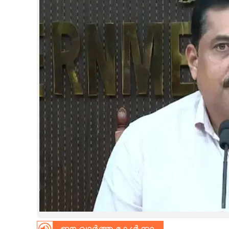
CINEMA
OPINION
PHOTOS
LIFESTYLE
SPIRITUAL
INFO+
ART
ASTRO