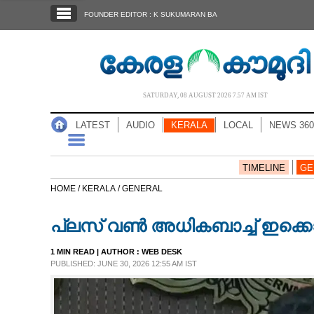
SECTIONS
FOUNDER EDITOR : K SUKUMARAN BA
HOME
LATEST
AUDIO
SATURDAY, 08 AUGUST 2026 7.57 AM IST
NOTIFIED NEWS
LATEST
AUDIO
KERALA
LOCAL
NEWS 360
POLL
KERALA
TIMELINE
GE
HOME /
KERALA /
GENERAL
LOCAL
പ്ലസ് വൺ അധികബാച്ച് ഇക്കൊല്
NEWS 360
1 MIN READ
| AUTHOR :
WEB DESK
PUBLISHED: JUNE 30, 2026 12:55 AM IST
CASE DIARY