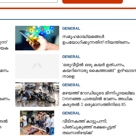
GENERAL
സമൂഹമാദ്ധ്യമങ്ങൾ
്ന്
ഉപയോഗിക്കുന്നതിന് നിയന്ത്രണം
്യേക
GENERAL
'ഒരുവീട്ടിൽ ഒരു കയർ ഉത്പന്നം,
യമനം
കയറിനൊരു കൈത്താങ്ങ് ' ഉദ്ഘാട
നാളെ
GENERAL
മഴയത്ത് റോഡിലൂടെ മിന്നിപ്പായല്ലേ..
ൽകണം
നനഞ്ഞ പാതയിൽ വേണം അധിക
കരുതൽ  ഒരുമാസത്തിനിടെ 85
അപകടം
GENERAL
്ങൽ
വീടിനകത്ത് കാട്ടുപന്നി;
ത
പിഞ്ചുകുഞ്ഞ് രക്ഷപ്പെട്ടത്
തലനാരിഴയ്ക്ക്