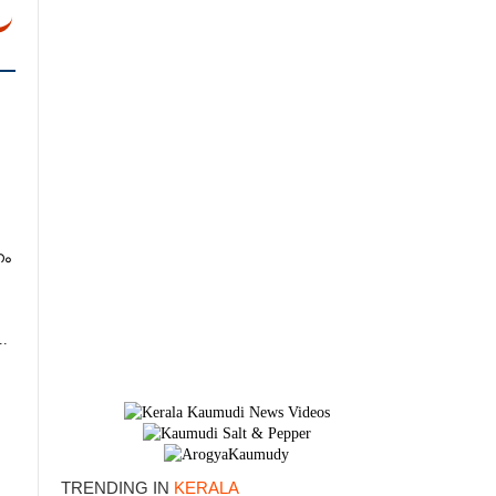
നം
.
TRENDING IN
KERALA