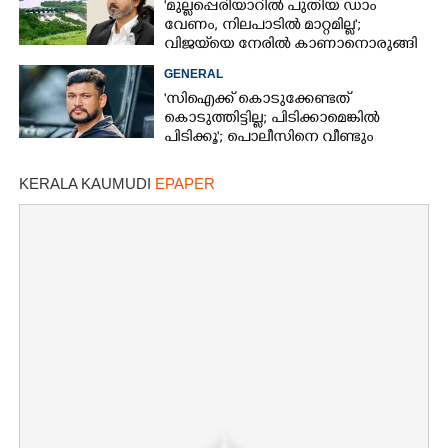
'മുല്ലപ്പെരിയാറിൽ പുതിയ ഡാം
വേണം, നിലപാടിൽ മാറ്റമില്ല';
വിജയ്‌യെ നേരിൽ കാണാനൊരുങ്ങി
കേരള സർക്കാർ
GENERAL
'സിഐക്ക് കൊടുക്കേണ്ടത്
കൊടുത്തിട്ടില്ല; പിടിക്കാമെങ്കിൽ
പിടിക്കൂ'; പൊലീസിനെ വീണ്ടും
വെല്ലുവിളിച്ച് അർജുൻ ആയങ്കി
KERALA KAUMUDI
EPAPER