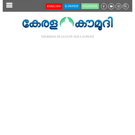
SECTIONS
ENGLISH
E-PAPER
KĀZHCHA
HOME
LATEST
THURSDAY, 06 AUGUST 2026 4.16 PM IST
AUDIO
NOTIFIED NEWS
POLL
KERALA
LOCAL
NEWS 360
CASE DIARY