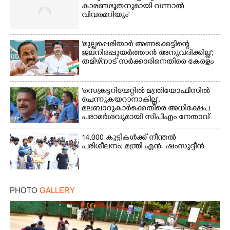
കാരണഭൂതനുമായി വന്നാൽ
വിവരമറിയും '
'മുല്ലപ്പെരിയാർ അണക്കെട്ടിന്റെ
ജലനിരപ്പുയർത്താൻ അനുവദിക്കില്ല';
തമിഴ്‌നാട് സർക്കാരിനെതിരെ കേരളം
'സെക്രട്ടറിയേറ്റിൽ മന്ത്രിയോഫീസിൽ
ചെന്നുകയറാനാകില്ല',
മലബാറുകാർക്കെതിരെ അധിക്ഷേപ
പരാമർശവുമായി സിപിഎം നേതാവ്‌
14,000 കുട്ടികൾക്ക് നീന്തൽ
പരിശീലനം: മന്ത്രി എൻ. ഷംസുദ്ദീൻ
PHOTO
GALLERY