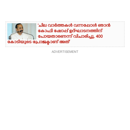
'ചില വാർത്തകൾ വന്നപ്പോൾ ഞാൻ
കോഫി ഷോപ്പ് ഉദ്ഘാടനത്തിന്
പോയതാണെന്ന് വിചാരിച്ചു, 400
കോടിയുടെ പ്രോജക്ടാണ് അത്'
ADVERTISEMENT