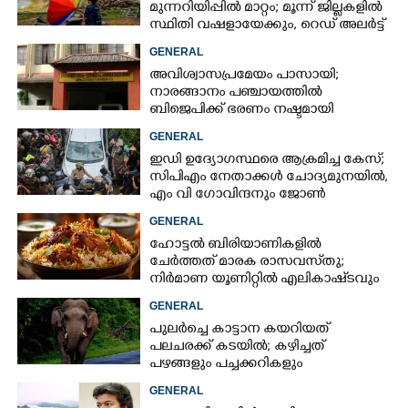
മുന്നറിയിപ്പിൽ മാറ്റം; മൂന്ന് ജില്ലകളിൽ
സ്ഥിതി വഷളായേക്കും, റെഡ് അലർട്ട്
GENERAL
അവിശ്വാസപ്രമേയം പാസായി;
നാരങ്ങാനം പഞ്ചായത്തിൽ
ബിജെപിക്ക് ഭരണം നഷ്ടമായി
GENERAL
ഇഡി ഉദ്യോഗസ്ഥരെ ആക്രമിച്ച കേസ്;
സിപിഎം നേതാക്കൾ ചോദ്യമുനയിൽ,
എം വി ഗോവിന്ദനും ജോൺ
ബ്രിട്ടാസിനും നോട്ടീസ്
GENERAL
ഹോട്ടൽ ബിരിയാണികളിൽ
ചേർത്തത് മാരക രാസവസ്‌തു;
നിർമാണ യൂണിറ്റിൽ എലികാഷ്‌ടവും
കുപ്പിച്ചില്ലും
GENERAL
പുലർച്ചെ കാട്ടാന കയറിയത്
പലചരക്ക് കടയിൽ; കഴിച്ചത്
പഴങ്ങളും പച്ചക്കറികളും
GENERAL