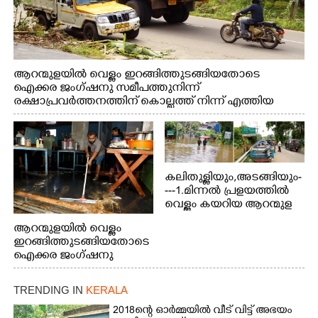
ആറന്മുളയിൽ വെള്ളം ഇറങ്ങിത്തുടങ്ങിയതോടെ
ഐക്കര ജംഗ്ഷനു സമീപത്തുനിന്ന്
രക്ഷാപ്രവർത്തനത്തിന് കൊല്ലത്ത് നിന്ന് എത്തിയ
ബോട്ടുകൾ തിരികെക്കൊണ്ടുപോകുന്നു.
കലിതുള്ളിയും,അടങ്ങിയും-
---1.മിന്നൽ പ്രളയത്തിൽ
വെള്ളം കയറിയ ആറന്മുള
പെട്രോൾ പമ്പിന്
ആറന്മുളയിൽ വെള്ളം
സമീപത്തെ റോ‌ഡ് രണ്ടാം
ഇറങ്ങിത്തുടങ്ങിയതോടെ
തീയതിയിലെ
ഐക്കര ജംഗ്ഷനു
കാഴ്ച.2.വെള്ളം
സമീപം ആറന്മുള
ഇറങ്ങിപ്പോൾ
കിടങ്ങന്നൂർ റോഡിന്
ഇന്നലെത്തെ
TRENDING IN
KERALA
സമീപം പ്രവർത്തിക്കു
കാഴ്ച.രക്ഷാപ്രവർത്തന
ആറന്മുള തട്ടുകട കഴുകി
2018ന്റെ ഓർമ്മയിൽ വീട് വിട്ട് അഭയം
ത്തിന് ഓച്ചിറ അഴിക്കലിൽ