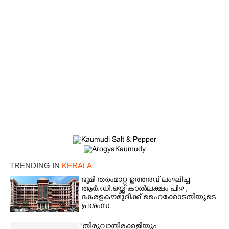
×
Share this link
Copy Link
TRENDING IN
KERALA
ഭൂമി തരംമാറ്റ ഉത്തരവ് ലംഘിച്ച
ആർ.ഡി.ഒയ്ക്ക് കാൽലക്ഷം പിഴ ,​
കേരളകൗമുദിക്ക് ഹൈക്കോടതിയുടെ
പ്രശംസ
'തിരുവാതിരക്കളിയും