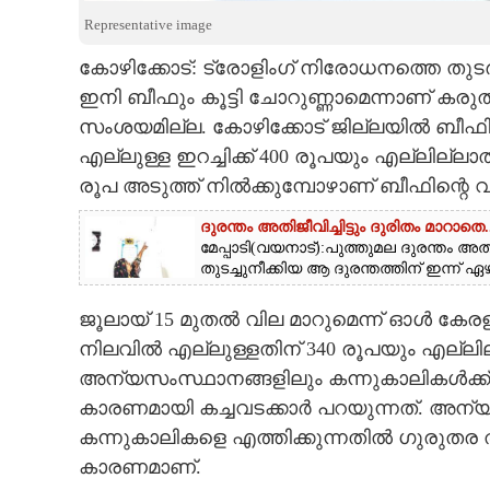
Representative image
CARTOONS
കോഴിക്കോട്: ട്രോളിംഗ് നിരോധനത്തെ തുടർന
ഇനി ബീഫും കൂട്ടി ചോറുണ്ണാമെന്നാണ് കരുതു
LITERATURE
സംശയമില്ല. കോഴിക്കോട് ജില്ലയിൽ ബീഫിന് 
എല്ലുള്ള ഇറച്ചിക്ക് 400 രൂപയും എല്ലില്ല
ZOOM
രൂപ അടുത്ത് നിൽക്കുമ്പോഴാണ് ബീഫിന്റെ വ
CONTACT US
ദുരന്തം അതിജീവിച്ചിട്ടും ദുരിതം മാറാതെ..
മേപ്പാടി(വയനാട്):പുത്തുമല ദുരന്തം അത
തുടച്ചുനീക്കിയ ആ ദുരന്തത്തിന് ഇന്ന് ഏഴു
ജൂലായ് 15 മുതൽ വില മാറുമെന്ന് ഓൾ കേരള 
നിലവിൽ എല്ലുള്ളതിന് 340 രൂപയും എല്ലില
അന്യസംസ്ഥാനങ്ങളിലും കന്നുകാലികൾക്ക്
കാരണമായി കച്ചവടക്കാർ പറയുന്നത്. അന്യസ
കന്നുകാലികളെ എത്തിക്കുന്നതിൽ ഗുരുതര 
കാരണമാണ്.