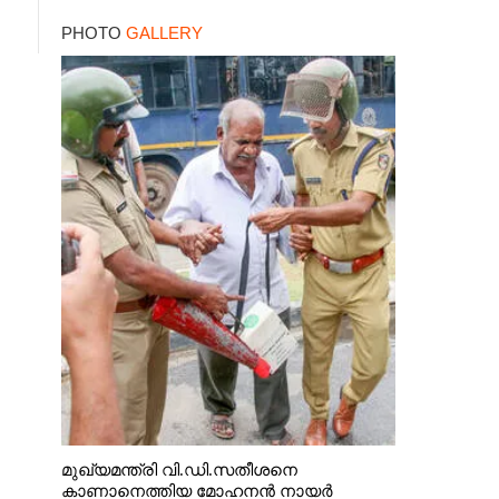
മറ്റൊരാളെന്ന് സംശയം
PHOTO
GALLERY
മുഖ്യമന്ത്രി വി.ഡി.സതീശനെ
കാണാനെത്തിയ മോഹനൻ നായർ