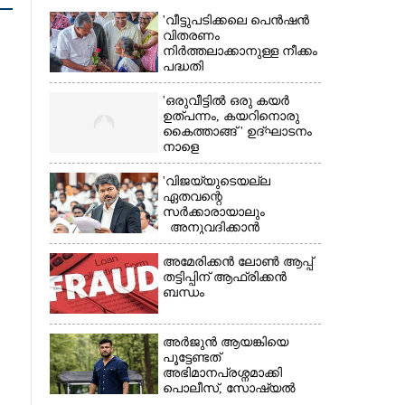
'വീട്ടുപടിക്കലെ പെൻഷൻ
വിതരണം
നിർത്തലാക്കാനുള്ള നീക്കം
പദ്ധതി
അവസാനിപ്പിക്കാനുള്ള
യുഡിഎഫ് അജണ്ടയുടെ
'ഒരുവീട്ടിൽ ഒരു കയർ
ആദ്യപടി'
ഉത്പന്നം, കയറിനൊരു
കൈത്താങ്ങ് ' ഉദ്ഘാടനം
നാളെ
'വിജയ്‌യുടെയല്ല
ഏതവന്റെ
സർക്കാരായാലും
×
അനുവദിക്കാൻ
കഴിയില്ല;
മുല്ലപ്പെരിയാറിന്റെ
അമേരിക്കൻ ലോൺ ആപ്പ്
വെള്ളം കൂട്ടുന്നത്
തട്ടിപ്പിന് ആഫ്രിക്കൻ
മനസിൽ വച്ചാൽമതി'
ബന്ധം
അർജുൻ ആയങ്കിയെ
പൂട്ടേണ്ടത്
അഭിമാനപ്രശ്നമാക്കി
പൊലീസ്, സാേഷ്യൽ
മീഡിയ ഉപയോഗിക്കുന്നത്