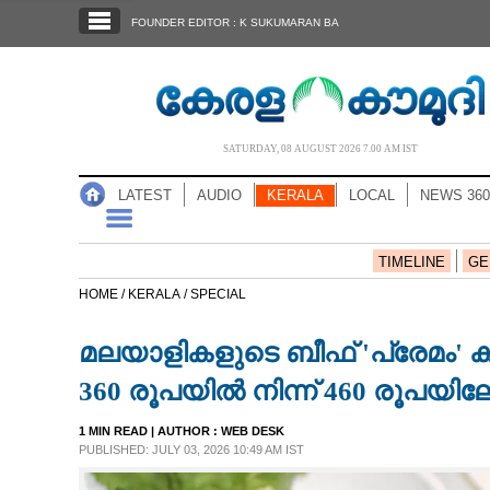
SECTIONS
FOUNDER EDITOR : K SUKUMARAN BA
HOME
LATEST
AUDIO
SATURDAY, 08 AUGUST 2026 7.00 AM IST
NOTIFIED NEWS
LATEST
AUDIO
KERALA
LOCAL
NEWS 360
POLL
KERALA
TIMELINE
GE
HOME /
KERALA /
SPECIAL
LOCAL
മലയാളികളുടെ ബീഫ് 'പ്രേമം' കു
NEWS 360
360 രൂപയിൽ നിന്ന് 460 രൂപയിലേക
1 MIN READ
| AUTHOR :
WEB DESK
CASE DIARY
PUBLISHED: JULY 03, 2026 10:49 AM IST