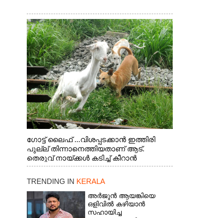
ഗോട്ട് ലൈഫ് ...വിശപ്പടക്കാൻ ഇത്തിരി
പുല്ല് തിന്നാനെത്തിയതാണ് ആട്.
തെരുവ് നായ്ക്കൾ കടിച്ച് കീറാൻ
വന്നതോടെ വയറിന്റെ ആന്തൽ മറന്ന്
ജീവന് വേണ്ടിയായി ഓട്ടം. എറണാകുളം
TRENDING IN
KERALA
വാത്തുരുത്തിയിൽ നിന്നുള്ള കാഴ്ച
അർജുൻ ആയങ്കിയെ
ഒളിവിൽ കഴിയാൻ
സഹായിച്ച