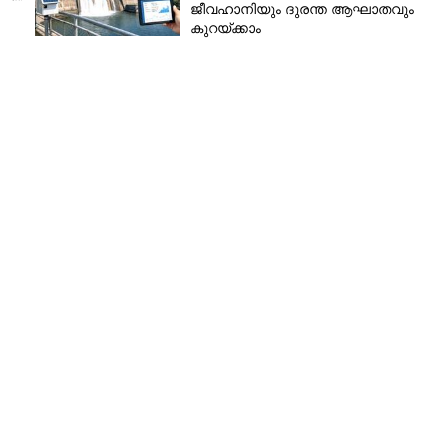
ജീവഹാനിയും ദുരന്ത ആഘാതവും
ൂലായ് 15 മുതൽ മാറ്റം,
കുറയ്ക്കാം
ന് 460 രൂപയിലേക്ക്