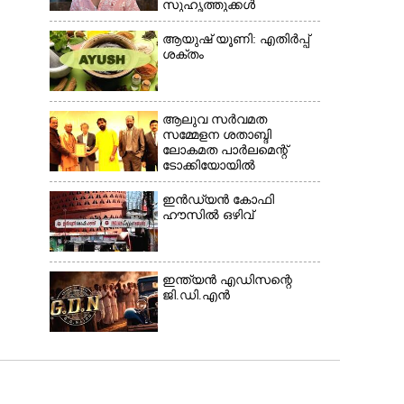
സുഹൃത്തുക്കൾ
കസ്റ്റഡിയിൽ;
പിടിയിലായത്
ആയുഷ് യൂണി: എതിർപ്പ്
കൊച്ചിയിലെ
ശക്തം
ഫ്ലാറ്റിൽനിന്ന്
ആലുവ സർവമത
സമ്മേളന ശതാബ്ദി
ലോകമത പാർലമെന്റ്
ടോക്കിയോയിൽ
ഇൻഡ്യൻ കോഫി
ഹൗസിൽ ഒഴിവ്
ഇന്ത്യൻ എഡിസന്റെ
ജി.ഡി.എൻ