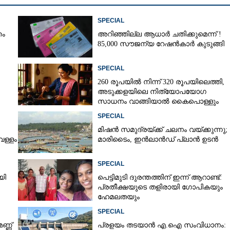
SPECIAL
തം
അറിഞ്ഞില്ല ആധാർ ചതിക്കുമെന്ന് !
85,000 സൗജന്യ റേഷൻകാർ കുടുങ്ങി
SPECIAL
260 രൂപയിൽ നിന്ന് 320 രൂപയിലെത്തി,
അടുക്കളയിലെ നിത്യോപയോഗ
സാധനം വാങ്ങിയാൽ കൈപൊള്ളും
SPECIAL
മിഷൻ സമുദ്ര‌യ്ക്ക് ചലനം വയ്ക്കുന്നു;
െള്ളം
മാരിടൈം, ഇൻലാൻഡ് പ്ലാൻ ഉടൻ
Share this link
SPECIAL
യി
പെട്ടിമുടി ദുരന്തത്തിന് ഇന്ന് ആറാണ്ട്:
പ്രതീക്ഷയുടെ തളിരായി ഗോപികയും
ഹേമലതയും
SPECIAL
Copy Link
ണ്ണ്
പ്രളയം തടയാൻ എ.ഐ സംവിധാനം:
ീഫ് 'പ്രേമം'