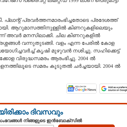
േജസ് പ്രൈവറ്റ് ലിമിറ്റഡ് 1999 ലാണ് പെരുമാട്ടി
്ലാന്റ് പ്രവർത്തനമാരംഭിച്ചതോടെ പ്രദേശത്ത്
മായി. ആറുമാസത്തിനുള്ളിൽ കിണറുകളിലെയും
്ന് അവർ മനസിലാക്കി. ചില കിണറുകളിൽ
നങ്ങൾ വന്നുതുടങ്ങി. വളം എന്ന പേരിൽ കോള
ിച്ചവർച്ച് കൃഷി മുഴുവൻ നശിച്ചു. സഹിക്കെട്ട്
്കോള വിരുദ്ധസമരം ആരംഭിച്ചു. 2004 ൽ
മേളനത്തിലൂടെ സമരം കൂടുതൽ ചർച്ചയായി. 2004 ൽ
Share this link
യിരിക്കാം ദിവസവും
 സംഭവങ്ങൾ നിങ്ങളുടെ ഇൻബോക്സിൽ