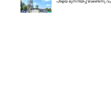
പ്ര​ളയ മു​ന്ന​റി​യി​പ്പ് ​വേണ്ടെന്നു വച്