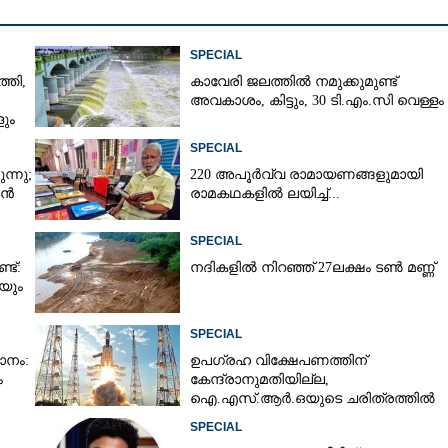
SPECIAL
്തി,
കാവേരി ജലത്തിൽ നമുക്കുമുണ്ട്
അവകാശം, കിട്ടും, 30 ടി.എം.സി വെള്ളം
ും
SPECIAL
ന്നു;
220 അപൂർവ്വ രാമായണങ്ങളുമായി
ടൻ
രാമകഥകളിൽ ലയിച്ച്...
SPECIAL
്ട്:
നദികളിൽ നിറഞ്ഞ് 27ലക്ഷം ടൺ മണ്ണ്
യും
SPECIAL
നം:
ഉപഗ്രഹ വിക്ഷേപണത്തിന്
ം
കേന്ദ്രാനുമതിയില്ല,​
ഐ.എസ്.ആർ.ഒയുടെ ചരിത്രത്തിൽ
ആദ്യം
SPECIAL