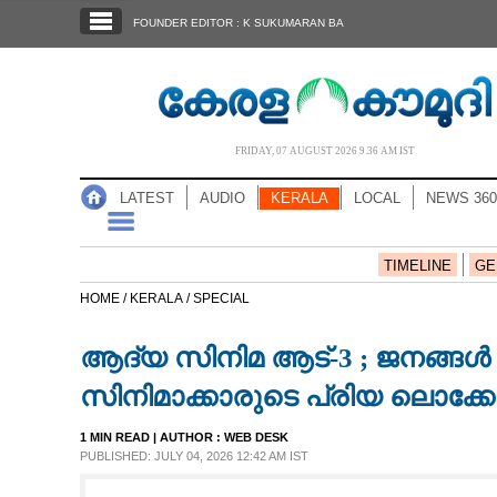
SECTIONS
FOUNDER EDITOR : K SUKUMARAN BA
HOME
LATEST
AUDIO
FRIDAY, 07 AUGUST 2026 9.36 AM IST
NOTIFIED NEWS
LATEST
AUDIO
KERALA
LOCAL
NEWS 360
POLL
KERALA
TIMELINE
GE
HOME /
KERALA /
SPECIAL
LOCAL
ആദ്യ സിനിമ ആട്-3 ; ജനങ്ങൾ പൂട
NEWS 360
സിനിമാക്കാരുടെ പ്രിയ ലൊക്
1 MIN READ
| AUTHOR :
WEB DESK
CASE DIARY
PUBLISHED: JULY 04, 2026 12:42 AM IST