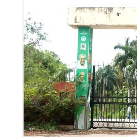
CINEMA
OPINION
PHOTOS
LIFESTYLE
SPIRITUAL
INFO+
ART
ASTRO