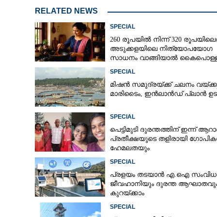
RELATED NEWS
SPECIAL
260 രൂപയിൽ നിന്ന് 320 രൂപയിലെത
അടുക്കളയിലെ നിത്യോപയോഗ
സാധനം വാങ്ങിയാൽ കൈപൊള്ള
SPECIAL
മിഷൻ സമുദ്ര‌യ്ക്ക് ചലനം വയ്ക്കു
മാരിടൈം, ഇൻലാൻഡ് പ്ലാൻ ഉ
SPECIAL
പെട്ടിമുടി ദുരന്തത്തിന് ഇന്ന് ആറാണ
പ്രതീക്ഷയുടെ തളിരായി ഗോപിക
ഹേമലതയും
SPECIAL
പ്രളയം തടയാൻ എ.ഐ സംവിധാ
ജീവഹാനിയും ദുരന്ത ആഘാതവു
കുറയ്ക്കാം
SPECIAL