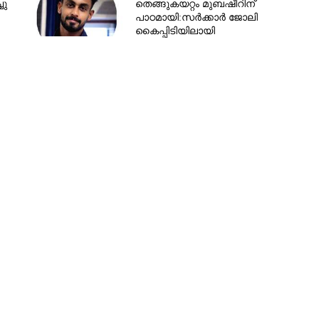
ചു
തെങ്ങുകയറ്റം മുബഷീറിന്
പാഠമായി:സർക്കാർ ജോലി
കൈപ്പിടിയിലായി