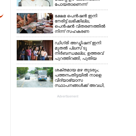
പോയതാണെന്ന്
വിചാരിച്ചു, 400 കോടിയുടെ
പ്രോജക്ടാണ് അത്'
ക്ഷേമ പെൻഷൻ ഇനി
നേരിട്ട് ലഭിക്കില്ല,​
പെൻഷൻ വിതരണത്തിൽ
നിന്ന് സഹകരണ
ബാങ്കുകളെ ഒഴിവാക്കി
ഡിഗ്രി അഡ്മിഷന് ഇനി
മുതൽ പ്ലസ് ടു
നിർബന്ധമല്ല; ഉത്തരവ്
പുറത്തിറങ്ങി, പുതിയ
മാറ്റങ്ങൾ അറിയാം
ശക്തമായ മഴ തുടരും;
പത്തനംതിട്ടയിൽ നാളെ
വിദ്യാഭ്യാസ
സ്ഥാപനങ്ങൾക്ക് അവധി,​
ജില്ലയിൽ ഇന്ന് റെ‌ഡും
നാളെ ഓറഞ്ചും അലർട്ട്
Advertisement