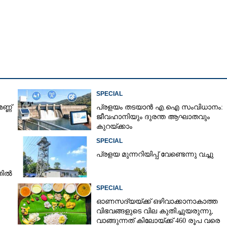
SPECIAL
ണ്ണ്
പ്രളയം തടയാൻ എ.ഐ സംവിധാനം:
ജീവഹാനിയും ദുരന്ത ആഘാതവും
കുറയ്ക്കാം
SPECIAL
പ്ര​ളയ മു​ന്ന​റി​യി​പ്പ് ​വേണ്ടെന്നു വച്ചു
തിൽ
SPECIAL
ഓണസദ്യയ്‌ക്ക് ഒഴിവാക്കാനാകാത്ത
വിഭവങ്ങളുടെ വില കുതിച്ചുയരുന്നു,
വാങ്ങുന്നത് കിലോയ്‌ക്ക് 460 രൂപ വരെ