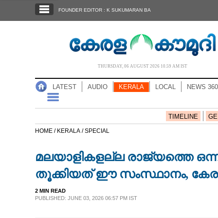
SECTIONS
FOUNDER EDITOR : K SUKUMARAN BA
HOME
LATEST
AUDIO
THURSDAY, 06 AUGUST 2026 10.59 AM IST
NOTIFIED NEWS
LATEST
AUDIO
KERALA
LOCAL
NEWS 360
POLL
KERALA
TIMELINE
GE
HOME /
KERALA /
SPECIAL
LOCAL
മലയാളികളല്ല രാജ്യത്തെ ഒന്നാം ന
NEWS 360
തൂക്കിയത് ഈ സംസ്ഥാനം, കേരളം
2 MIN READ
CASE DIARY
PUBLISHED: JUNE 03, 2026 06:57 PM IST