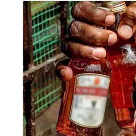
CINEMA
OPINION
PHOTOS
LIFESTYLE
SPIRITUAL
INFO+
ART
ASTRO