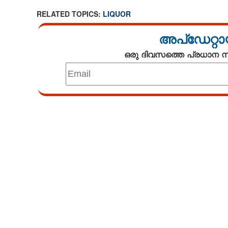
RELATED TOPICS:
LIQUOR
മലയാളികളല്ല രാ
അപ്ഡേറ്റാ
'കുടിയന്‍മാര്‍';
ഒരു ദിവസത്തെ പ്രധാന
ഈ സംസ്ഥാനം,
പിന്നില്‍
Loaded
:
5.85%
/
Unmute