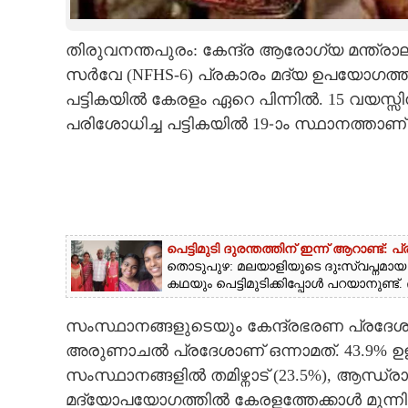
CARTOONS
തിരുവനന്തപുരം: കേന്ദ്ര ആരോഗ്യ മന്ത്ര
സര്‍വേ (NFHS-6) പ്രകാരം മദ്യ ഉപയോഗത്ത
LITERATURE
പട്ടികയില്‍ കേരളം ഏറെ പിന്നില്‍. 15 വയസ്
പരിശോധിച്ച പട്ടികയില്‍ 19-ാം സ്ഥാനത്താണ
ZOOM
CONTACT US
പെട്ടിമുടി ദുരന്തത്തിന് ഇന്ന് ആറാണ്
തൊടുപുഴ: മലയാളിയുടെ ദുഃസ്വപ്നമായ പെട
കഥയും പെട്ടിമുടിക്കിപ്പോൾ പറയാനുണ്ട്.
സംസ്ഥാനങ്ങളുടെയും കേന്ദ്രഭരണ പ്രദേശങ്ങ
അരുണാചല്‍ പ്രദേശാണ് ഒന്നാമത്. 43.9% ഉള്ള
സംസ്ഥാനങ്ങളില്‍ തമിഴ്നാട് (23.5%), ആന്ധ്
മദ്യോപയോഗത്തില്‍ കേരളത്തേക്കാള്‍ മുന്ന