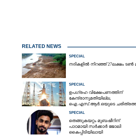
RELATED NEWS
SPECIAL
നദികളിൽ നിറഞ്ഞ് 27ലക്ഷം ടൺ മ
SPECIAL
ഉപഗ്രഹ വിക്ഷേപണത്തിന്
കേന്ദ്രാനുമതിയില്ല,​
ഐ.എസ്.ആർ.ഒയുടെ ചരിത്രത്
ആദ്യം
SPECIAL
തെങ്ങുകയറ്റം മുബഷീറിന്
പാഠമായി:സർക്കാർ ജോലി
കൈപ്പിടിയിലായി