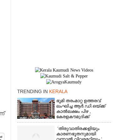
TRENDING IN
KERALA
×
ഭൂമി തരംമാറ്റ ഉത്തരവ്
ലംഘിച്ച ആർ.ഡി.ഒയ്ക്ക്
കാൽലക്ഷം പിഴ ,​
ണ്
കേരളകൗമുദിക്ക്
ഹൈക്കോടതിയുടെ
പ്രശംസ
'തിരുവാതിരക്കളിയും
കാരണഭൂതനുമായി
വന്നാൽ വിവരമറിയും '