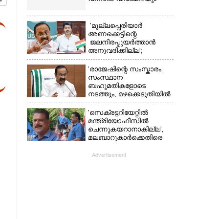
'മുല്ലപ്പെരിയാർ
അണക്കെട്ടിന്റെ
ജലനിരപ്പുയർത്താൻ
അനുവദിക്കില്ല';
തമിഴ്‌നാട്
സർക്കാരിനെതിരെ കേരളം
'രാജേഷിന്റെ സംസ്കാരം
സംസ്ഥാന
ബഹുമതികളോടെ
നടത്തും, മഴക്കെടുതിയിൽ
നശിച്ച കടകൾക്കും
ധനസഹായം'
'സെക്രട്ടറിയേറ്റിൽ
മന്ത്രിയോഫീസിൽ
ചെന്നുകയറാനാകില്ല',
മലബാറുകാർക്കെതിരെ
അധിക്ഷേപ
പരാമർശവുമായി സിപിഎം
Advertisement
നേതാവ്‌