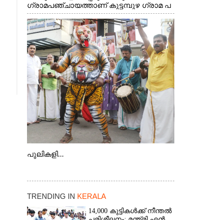
ഗ്രാമപഞ്ചായത്താണ് കുട്ടമ്പുഴ ഗ്രാമ പ
ഞ്ചായത്ത്. ആദിവാസി ഊരുകളായ
വെള്ളാരംകുത്ത്, കത്തിപ്പാറ, ഉറിയംപെട്ടി,
തേക്കല്ല്, വെട്ടിക്കല്ല്, മഞ്ചപ്പാറ എന്നീ
ആറു സ്ഥലങ്ങളിലേക്കുള്ള പ്രധാന
സഞ്ചാര മാർഗമാണ് ഈ കാണുന്ന
കടത്ത് വള്ളം
പുലികളി...
TRENDING IN
KERALA
14,000 കുട്ടികൾക്ക് നീന്തൽ
പരിശീലനം: മന്ത്രി എൻ.