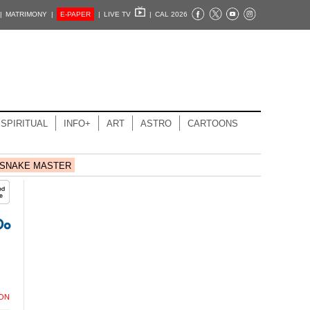
|
MATRIMONY |
E-PAPER
|
LIVE TV
|
CAL 2026
SPIRITUAL
INFO+
ART
ASTRO
CARTOONS
SNAKE MASTER
നം
ION