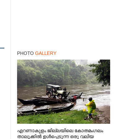
PHOTO
GALLERY
എറണാകുളം ജില്ലയിലെ കോതമംഗലം
താലൂക്കിൽ ഉൾപ്പെടുന്ന ഒരു വലിയ