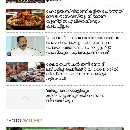
പ്രശംസ
ഹോട്ടൽ ബിരിയാണികളിൽ ചേർത്തത്
മാരക രാസവസ്‌തു; നിർമാണ
യൂണിറ്റിൽ എലികാഷ്‌ടവും
കുപ്പിച്ചില്ലും
'ചില വാർത്തകൾ വന്നപ്പോൾ ഞാൻ
കോഫി ഷോപ്പ് ഉദ്ഘാടനത്തിന്
പോയതാണെന്ന് വിചാരിച്ചു, 400
കോടിയുടെ പ്രോജക്ടാണ് അത്'
ക്ഷേമ പെൻഷൻ ഇനി നേരിട്ട്
ലഭിക്കില്ല,​ പെൻഷൻ വിതരണത്തിൽ
നിന്ന് സഹകരണ ബാങ്കുകളെ
ഒഴിവാക്കി
'തിരുവാതിരക്കളിയും
കാരണഭൂതനുമായി വന്നാൽ
വിവരമറിയും '
PHOTO
GALLERY