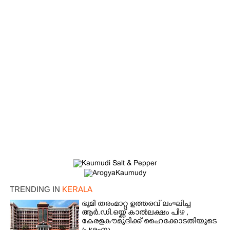
TRENDING IN
KERALA
ഭൂമി തരംമാറ്റ ഉത്തരവ് ലംഘിച്ച
ആർ.ഡി.ഒയ്ക്ക് കാൽലക്ഷം പിഴ ,​
കേരളകൗമുദിക്ക് ഹൈക്കോടതിയുടെ