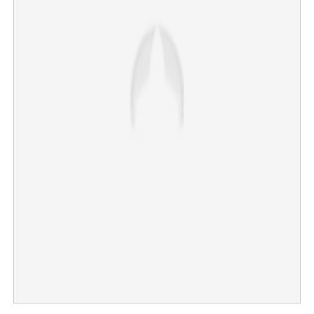
×
Share this link
Copy Link