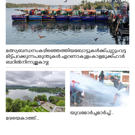
മത്സ്യബന്ധനം കഴിഞ്ഞെത്തിയ ബോട്ടുകൾക്ക് ചുറ്റും വട്ട
മിട്ട് പറക്കുന്ന പരുന്തുകൾ. എറണാകുളം കാളമുക്ക് ഹാർ
ബറിൽ നിന്നുള്ള കാഴ്ച
യുവമോർച്ചമാർച്ച്...
മഴയെകാത്ത്...