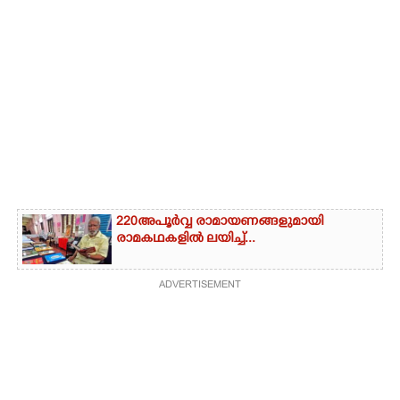
220 അപൂർവ്വ രാമായണങ്ങളുമായി
രാമകഥകളിൽ ലയിച്ച്...
ADVERTISEMENT