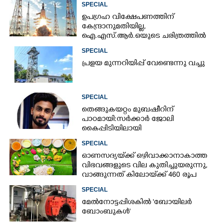
SPECIAL
ഉപഗ്രഹ വിക്ഷേപണത്തിന്
കേന്ദ്രാനുമതിയില്ല,​
ഐ.എസ്.ആർ.ഒയുടെ ചരിത്രത്തിൽ
ആദ്യം
SPECIAL
പ്ര​ളയ മു​ന്ന​റി​യി​പ്പ് ​വേണ്ടെന്നു വച്ചു
SPECIAL
തെങ്ങുകയറ്റം മുബഷീറിന്
പാഠമായി:സർക്കാർ ജോലി
കൈപ്പിടിയിലായി
SPECIAL
ഓണസദ്യയ്‌ക്ക് ഒഴിവാക്കാനാകാത്ത
വിഭവങ്ങളുടെ വില കുതിച്ചുയരുന്നു,
വാങ്ങുന്നത് കിലോയ്‌ക്ക് 460 രൂപ
വരെ
SPECIAL
മേൽനോട്ടപ്പിശകിൽ "ബോയിലർ
ബോംബുകൾ"