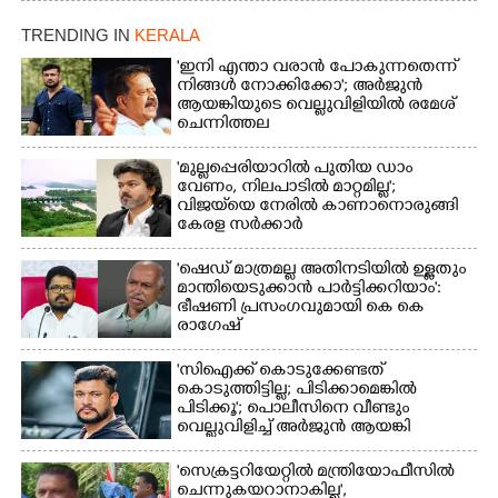
TRENDING IN
KERALA
'ഇനി എന്താ വരാൻ പോകുന്നതെന്ന്
നിങ്ങൾ നോക്കിക്കോ'; അർജുൻ
ആയങ്കിയുടെ വെല്ലുവിളിയിൽ രമേശ്
ചെന്നിത്തല
'മുല്ലപ്പെരിയാറിൽ പുതിയ ഡാം
വേണം, നിലപാടിൽ മാറ്റമില്ല';
വിജയ്‌യെ നേരിൽ കാണാനൊരുങ്ങി
കേരള സർക്കാർ
'ഷെഡ് മാത്രമല്ല അതിനടിയിൽ ഉള്ളതും
മാന്തിയെടുക്കാൻ പാർട്ടിക്കറിയാം':
ഭീഷണി പ്രസംഗവുമായി കെ കെ
രാഗേഷ്
'സിഐക്ക് കൊടുക്കേണ്ടത്
കൊടുത്തിട്ടില്ല; പിടിക്കാമെങ്കിൽ
പിടിക്കൂ'; പൊലീസിനെ വീണ്ടും
വെല്ലുവിളിച്ച് അർജുൻ ആയങ്കി
'സെക്രട്ടറിയേറ്റിൽ മന്ത്രിയോഫീസിൽ
ചെന്നുകയറാനാകില്ല',