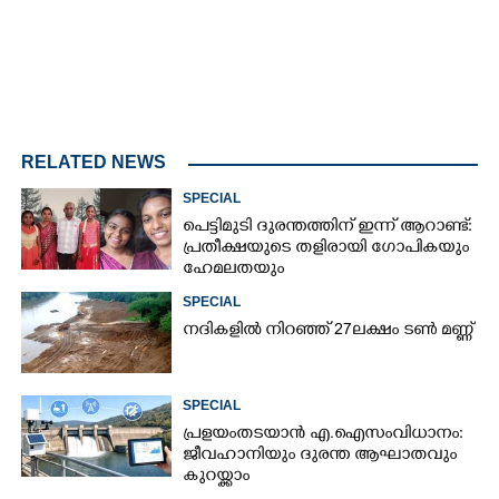
RELATED NEWS
SPECIAL
പെട്ടിമുടി ദുരന്തത്തിന് ഇന്ന് ആറാണ്ട്:
പ്രതീക്ഷയുടെ തളിരായി ഗോപികയും
ഹേമലതയും
SPECIAL
നദികളിൽ നിറഞ്ഞ് 27ലക്ഷം ടൺ മണ്ണ്
SPECIAL
പ്രളയം തടയാൻ എ.ഐ സംവിധാനം:
ജീവഹാനിയും ദുരന്ത ആഘാതവും
കുറയ്ക്കാം