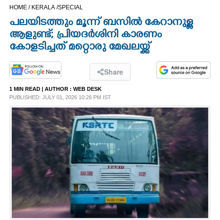
HOME /
KERALA /
SPECIAL
CINEMA
പലയിടത്തും മൂന്ന് ബസില്‍ കേറാനുള്ള
ആളുണ്ട്; പ്രിയദര്‍ശിനി കാരണം
OPINION
കോളടിച്ചത് മറ്റൊരു മേഖലയ്ക്ക്
PHOTOS
Share
1 MIN READ
| AUTHOR :
WEB DESK
LIFESTYLE
PUBLISHED: JULY 01, 2026 10:26 PM IST
SPIRITUAL
INFO+
ART
ASTRO