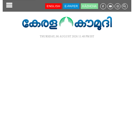
SECTIONS
ENGLISH
E-PAPER
KĀZHCHA
HOME
LATEST
THURSDAY, 06 AUGUST 2026 11.48 PM IST
AUDIO
NOTIFIED NEWS
POLL
KERALA
LOCAL
NEWS 360
CASE DIARY