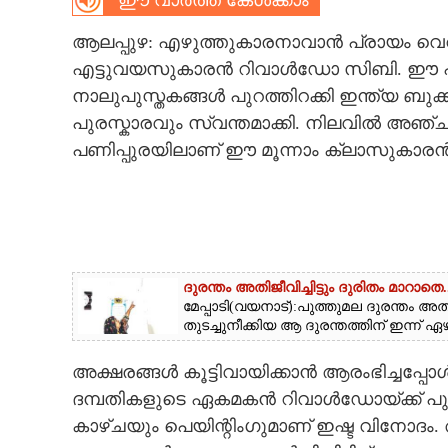
ഈ വാർത്ത കേൾക്കാം
CARTOONS
ആലപ്പുഴ: എഴുത്തുകാരനാവാൻ പ്രായം വെറു
എട്ടുവയസുകാരൻ റിവാൾഡോ സിബി. ഈ പ്ര
LITERATURE
നാലുപുസ്തകങ്ങൾ പുറത്തിറക്കി ഇന്ത്യ ബു
പുരസ്കാരവും സ്വന്തമാക്കി. നിലവിൽ അഞ്ചാ
പണിപ്പുരയിലാണ് ഈ മൂന്നാം ക്ലാസുകാരൻ
ZOOM
CONTACT US
ദുരന്തം അതിജീവിച്ചിട്ടും ദുരിതം മാറാതെ..
മേപ്പാടി(വയനാട്):പുത്തുമല ദുരന്തം അത
തുടച്ചുനീക്കിയ ആ ദുരന്തത്തിന് ഇന്ന് ഏഴു
അക്ഷരങ്ങൾ കൂട്ടിവായിക്കാൻ ആരംഭിച്ചപ്പോൾ
ദമ്പതികളുടെ ഏകമകൻ റിവാൾഡോയ്ക്ക് പുസ
കാഴ്ചയും പെയിന്റിംഗുമാണ് ഇഷ്ട വിനോദ