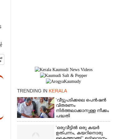
െ
.
TRENDING IN
KERALA
'വീട്ടുപടിക്കലെ പെൻഷൻ
×
വിതരണം
നിർത്തലാക്കാനുള്ള നീക്കം
പദ്ധതി
അവസാനിപ്പിക്കാനുള്ള
യുഡിഎഫ് അജണ്ടയുടെ
'ഒരുവീട്ടിൽ ഒരു കയർ
ആദ്യപടി'
ഉത്പന്നം, കയറിനൊരു
കൈത്താങ്ങ് ' ഉദ്ഘാടനം