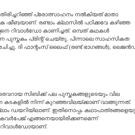
രിച്ചറിഞ്ഞ് പ്രോത്സാഹനം നൽകിയത് മാതാ
ക ഷീബയാണ്. രണ്ടാം ക്ലാസിൽ പഠിക്കവേ കഴിഞ്ഞ
്ഛനെ റിവാൾഡോ കാണിച്ചത്. ഒമ്പത് കഥകൾ
പുസ്തകം പ്രിന്റ് ചെയ്തു. പിന്നാലെ സാഹസികത
 രചിച്ചു. ദി ഫാന്റംസ് ലൈഫ് (രണ്ട് ഭാഗങ്ങൾ), ലെജൻഡ
വറായ സിബിക്ക് പല പുസ്തകങ്ങളുടെയും വില
 കടകളിൽ നിന്ന് കുറഞ്ഞവിലയ്ക്കാണ് വാങ്ങുന്നത്.
ം ഡയറിയിലാണ്. ഇതിനൊപ്പം കഥാപാത്രങ്ങളെയു
ടെ കവർപേജ് എങ്ങനെയായിരിക്കണമെന്ന്
ലാം റിവാൾഡോയാണ്.