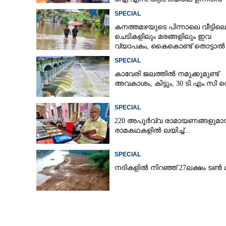
SPECIAL
കനത്തമഴയുടെ പിന്നാലെ വീട്ടിലെ
ചെടികളിലും മരങ്ങളിലും ഇവ
വ്യാപകം, കൈകൊണ്ട് തൊട്ടാൽ
രോഗമുറപ്പ്
SPECIAL
കാവേരി ജലത്തിൽ നമുക്കുമുണ്ട്
അവകാശം, കിട്ടും, 30 ടി.എം.സി വ
SPECIAL
220 അപൂർവ്വ രാമായണങ്ങളുമാ
രാമകഥകളിൽ ലയിച്ച്...
SPECIAL
നദികളിൽ നിറഞ്ഞ് 27ലക്ഷം ടൺ മ