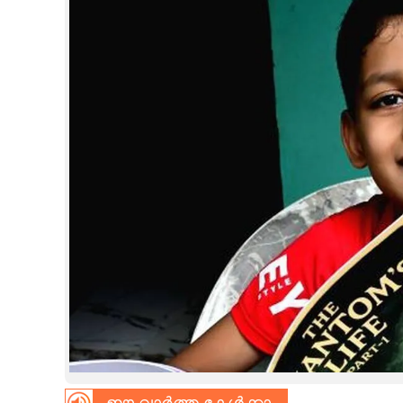
CINEMA
OPINION
PHOTOS
LIFESTYLE
SPIRITUAL
INFO+
ART
ASTRO