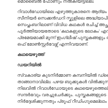
മൊബൈൽ ഫോണും നൽകിയിട്ടില്ല.
റിവാൾഡോയിലെ എഴുത്തുകാരനെ ആദ്യം തി
സീനിയർ സെക്കൻഡറി സ്കൂളിലെ അദ്ധ്യാപി
സെപ്തംബറിലാണ് വിവിധ കഥകൾ രചിച്ച് അച
പൂർത്തിയായതോടെ 'കഥകളുടെ ലോകം' എന്ന 
പ്രമേയമാക്കി മൂന്ന് ഇംഗ്ലീഷ് പുസ്തകങ്ങളും
ഒഫ് മോൺസ്റ്റർവേഴ്സ് എന്നിവയാണ്.
കഥയെഴുത്ത്
ഡയറിയിൽ
സ്വകാര്യ കുടനിർമ്മാണ കമ്പനിയിൽ ഡ്രൈ
താങ്ങാനാവില്ല. പഴയ ബുക്കുകൾ വിൽക്കുന്ന
നിലവിൽ റിവാൾഡോയുടെ കഥയെഴുത്തെല്ലാ
സന്ദർഭവും വരച്ചുചേർക്കും. പുസ്തകങ്ങളു
നിർദ്ദേശിക്കുന്നതും പ്രൂഫ് റീഡിംഗുമെല്