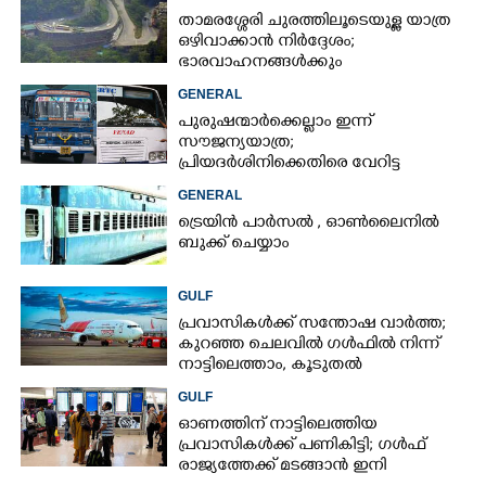
താമരശ്ശേരി ചുരത്തിലൂടെയുള്ള യാത്ര
ഒഴിവാക്കാൻ നിർദ്ദേശം;
ഭാരവാഹനങ്ങൾക്കും
വിനോദസഞ്ചാരികൾക്കും
GENERAL
നിയന്ത്രണം
പുരുഷന്മാർക്കെല്ലാം ഇന്ന്
സൗജന്യയാത്ര;
പ്രിയദർശിനിക്കെതിരെ വേറിട്ട
പ്രതിഷേധവുമായി അങ്കമാലിയിലെ
GENERAL
സ്വകാര്യ ബസുകൾ
ട്രെയിൻ പാർസൽ , ഓൺലൈനിൽ
ബുക്ക് ചെയ്യാം
GULF
പ്രവാസികൾക്ക് സന്തോഷ വാർത്ത;
കുറഞ്ഞ ചെലവിൽ ഗൾഫിൽ നിന്ന്
നാട്ടിലെത്താം,​ കൂടുതൽ
സർവീസുകളുമായി എയർഇന്ത്യ
GULF
എക്സ്പ്രസ്
ഓണത്തിന് നാട്ടിലെത്തിയ
പ്രവാസികൾക്ക് പണികിട്ടി; ഗൾഫ്
രാജ്യത്തേക്ക് മടങ്ങാൻ ഇനി