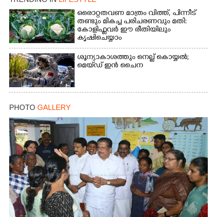
ഒരൊറ്റതവണ മാത്രം വിത്ത്, പിന്നീട്
തണ്ടും മികച്ച പരിചരണവും മതി:
കോളിഫ്ലവർ ഈ രീതിയിലും
കൃഷിചെയ്യാം
ശൂന്യാകാശത്തും നെല്ല് കൊയ്യൽ;
മെയ്‌ഡ് ഇൻ ചൈന
PHOTO
GALLERY