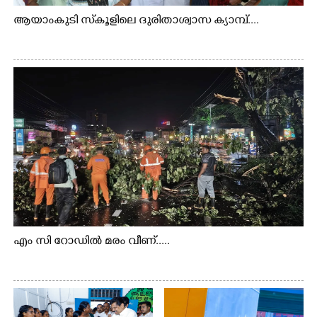
ആയാംകുടി സ്‌കൂളിലെ ദുരിതാശ്വാസ ക്യാമ്പ്....
എം സി റോഡിൽ മരം വീണ്.....