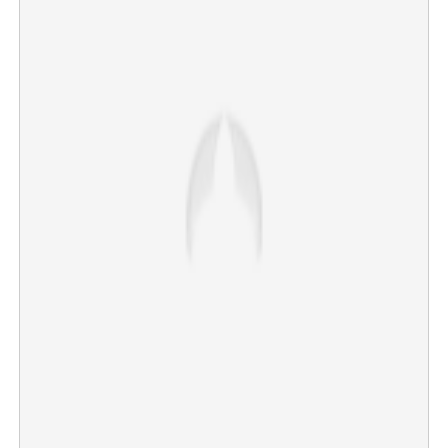
×
Share this link
Copy Link