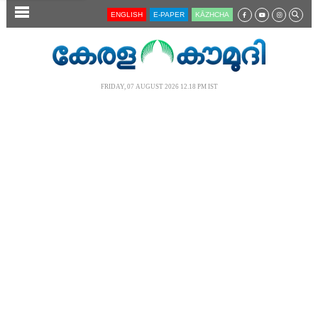
SECTIONS
ENGLISH
E-PAPER
KĀZHCHA
HOME
LATEST
FRIDAY, 07 AUGUST 2026 12.18 PM IST
AUDIO
NOTIFIED NEWS
POLL
KERALA
LOCAL
NEWS 360
CASE DIARY