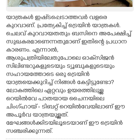
CARTOONS
യാത്രകൾ ഇഷ്‌ടപ്പെടാത്തവർ വളരെ
കുറവാണ്. പ്രത്യേകിച്ച് ട്രെയിൻ യാത്രകൾ.
LITERATURE
ചെലവ് കുറവായതതും ബസിനെ അപേക്ഷിച്ച്
സുഖകരമാണെന്നതുമാണ് ഇതിന്റെ പ്രധാന
ZOOM
കാരണം. എന്നാൽ,
ആശുപത്രിയിലേതുപോലെ ഓക്‌സിജൻ
CONTACT US
സിലിണ്ടറുകളുടെയും ട്യൂബുകളുടെയും
സഹായത്തോടെ ഒരു ട്രെയിൻ
യാത്രയെക്കുറിച്ച് നിങ്ങൾ കേട്ടിട്ടുണ്ടോ?
ലോകത്തിലെ ഏറ്റവും ഉയരത്തിലുള്ള
റെയിൽവേ പാതയായ ചൈനയിലെ
ചിംഗ്‌ഹായ് - ടിബറ്റ് റെയിൽവേയിലാണ് ഈ
അപൂർവ യാത്രയുള്ളത്.
മേഘങ്ങൾക്കിടയിലൂടെയാണ് ഈ ട്രെയിൻ
സഞ്ചരിക്കുന്നത്.