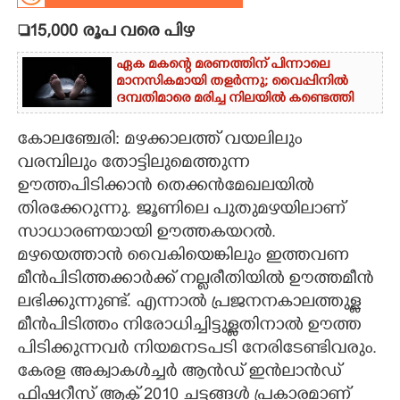
15,000 രൂപ വരെ പിഴ
CARTOONS
ഏക മകന്റെ മരണത്തിന് പിന്നാലെ
മാനസികമായി തളർന്നു; വൈപ്പിനിൽ
LITERATURE
ദമ്പതിമാരെ മരിച്ച നിലയിൽ കണ്ടെത്തി
ZOOM
കോലഞ്ചേരി: മഴക്കാലത്ത് വയലിലും
വരമ്പിലും തോട്ടിലുമെത്തുന്ന
ഊത്തപിടിക്കാൻ തെക്കൻമേഖലയിൽ
CONTACT US
തിരക്കേറുന്നു. ജൂണിലെ പുതുമഴയിലാണ്
സാധാരണയായി ഊത്തകയറൽ.
മഴയെത്താൻ വൈകിയെങ്കിലും ഇത്തവണ
മീൻപിടിത്തക്കാർക്ക് നല്ലരീതിയിൽ ഊത്തമീൻ
ലഭിക്കുന്നുണ്ട്. എന്നാൽ പ്രജനനകാലത്തുള്ള
മീൻപിടിത്തം നിരോധിച്ചിട്ടുള്ളതിനാൽ ഊത്ത
പിടിക്കുന്നവർ നിയമനടപടി നേരിടേണ്ടിവരും.
കേരള അക്വാകൾച്ചർ ആൻഡ് ഇൻലാൻഡ്
ഫിഷറീസ് ആക്ട് 2010 ചട്ടങ്ങൾ പ്രകാരമാണ്