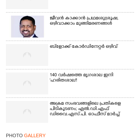
ജീവൻ കാക്കാൻ പ്രഥമശുശ്രൂഷ,
ഒഴിവാക്കാം മുങ്ങിമരണങ്ങൾ
ബ്‌ളോക്ക് കോർഡിനേറ്റർ ഒഴിവ്
140 വർഷത്തെ മൃഗശാല ഇനി
'ഹരിതശാല'!
അക്രമ സംഭവങ്ങളിലെ പ്രതികളെ
പിടികൂടണം; എൽ.ഡി.എഫ്
ഡിവൈ.എസ്.പി. ഓഫീസ് മാർച്ച്
PHOTO
GALLERY