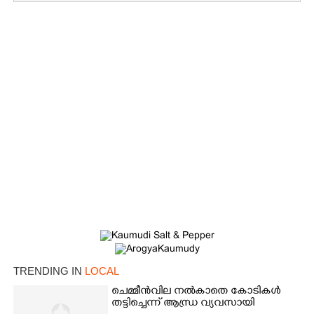
×
Share this link
Copy Link
TRENDING IN
LOCAL
ചെമ്മീൻവില നൽകാതെ കോടികൾ
തട്ടിച്ചെന്ന് ആന്ധ്ര വ്യവസായി