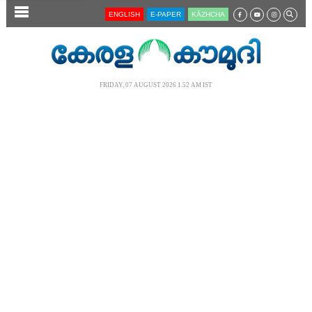
SECTIONS
ENGLISH
E-PAPER
KĀZHCHA
HOME
LATEST
FRIDAY, 07 AUGUST 2026 1.52 AM IST
AUDIO
NOTIFIED NEWS
POLL
KERALA
LOCAL
NEWS 360
CASE DIARY