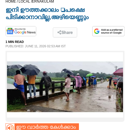
HOME /
LOCAL /
ERNAKULAM
CINEMA
ഇനി ഊത്തക്കാലം പക്ഷെ
പിടിക്കാനാവില്ല, അഴിയെണ്ണും
OPINION
Share
PHOTOS
1 MIN READ
PUBLISHED: JUNE 11, 2026 02:53 AM IST
LIFESTYLE
SPIRITUAL
INFO+
ART
ASTRO
ഈ വാർത്ത കേൾക്കാം