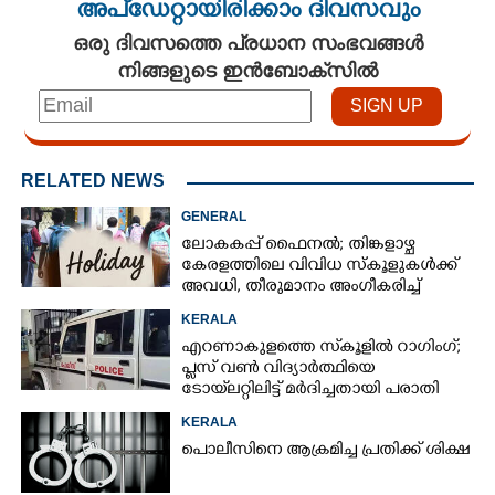
അപ്ഡേറ്റായിരിക്കാം ദിവസവും
ഒരു ദിവസത്തെ പ്രധാന സംഭവങ്ങൾ
നിങ്ങളുടെ ഇൻബോക്സിൽ
RELATED NEWS
GENERAL
ലോകകപ്പ് ഫെെനൽ; തിങ്കളാഴ്ച
കേരളത്തിലെ വിവിധ സ്കൂളുകൾക്ക്
അവധി, തീരുമാനം അംഗീകരിച്ച്
രക്ഷിതാക്കൾ
KERALA
എറണാകുളത്തെ സ്‌കൂളിൽ റാഗിംഗ്;
പ്ലസ് വൺ വിദ്യാർത്ഥിയെ
ടോയ്‌ലറ്റിലിട്ട് മർദിച്ചതായി പരാതി
KERALA
പൊലീസിനെ ആക്രമിച്ച പ്രതിക്ക് ശിക്ഷ