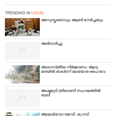
TRENDING IN
LOCAL
അനുസ്മരണവും ആണ്ട് നേർച്ചയും
അഭിനന്ദിച്ചു
അശാസ്ത്രീയ നിർമ്മാണം: ആദ്യ
മഴയിൽ തകർന്ന് മലയോര ഹൈവേ
അഷ്ടമുടി ത്രിവേണി സംഗമത്തിൽ
ബലി
ആയുർവേദ മെഡി. ക്യാമ്പ്