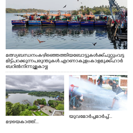
മത്സ്യബന്ധനം കഴിഞ്ഞെത്തിയ ബോട്ടുകൾക്ക് ചുറ്റും വട്ട
മിട്ട് പറക്കുന്ന പരുന്തുകൾ. എറണാകുളം കാളമുക്ക് ഹാർ
ബറിൽ നിന്നുള്ള കാഴ്ച
യുവമോർച്ചമാർച്ച്...
മഴയെകാത്ത്...