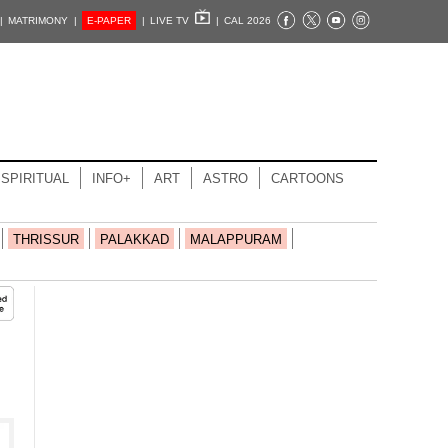
|
MATRIMONY |
E-PAPER
|
LIVE TV
|
CAL 2026
SPIRITUAL
INFO+
ART
ASTRO
CARTOONS
THRISSUR
PALAKKAD
MALAPPURAM