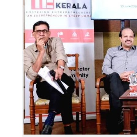
CINEMA
OPINION
PHOTOS
LIFESTYLE
SPIRITUAL
INFO+
ART
ASTRO