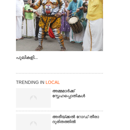
കടത്ത് വള്ളം
പുലികളി...
TRENDING IN
LOCAL
അമ്മമാർക്ക്
സ്നേഹപ്പൊതികൾ
അരീയ്ക്കൽ റോഡ് തീരാ
ദുരിതത്തിൽ