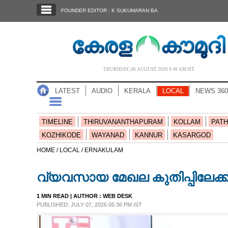
SECTIONS
FOUNDER EDITOR : K SUKUMARAN BA
HOME
LATEST
AUDIO
THURSDAY, 06 AUGUST 2026 9.48 AM IST
NOTIFIED NEWS
LATEST
AUDIO
KERALA
LOCAL
NEWS 360
POLL
KERALA
TIMELINE
THIRUVANANTHAPURAM
KOLLAM
PATH
KOZHIKODE
WAYANAD
KANNUR
KASARGOD
LOCAL
HOME /
LOCAL /
ERNAKULAM
വ്യവസായ മേഖല കുതിപ്പിലേക്ക്: 
NEWS 360
1 MIN READ
| AUTHOR :
WEB DESK
PUBLISHED: JULY 07, 2026 05:36 PM IST
CASE DIARY