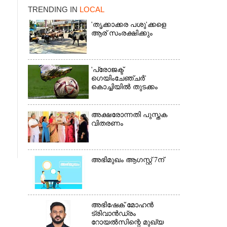
TRENDING IN
LOCAL
'തൃക്കാക്കര പശു'ക്കളെ
ആര് സംരക്ഷിക്കും
'പ്രോജക്ട്
ഗെയിംചേഞ്ചർ'
കൊച്ചിയിൽ തുടക്കം
×
അക്ഷരോന്നതി പുസ്തക
വിതരണം
അഭിമുഖം ആഗസ്റ്റ് 7ന്
അഭിഷേക് മോഹൻ
ട്രിവാൻഡ്രം
റോയൽസിന്റെ മുഖ്യ