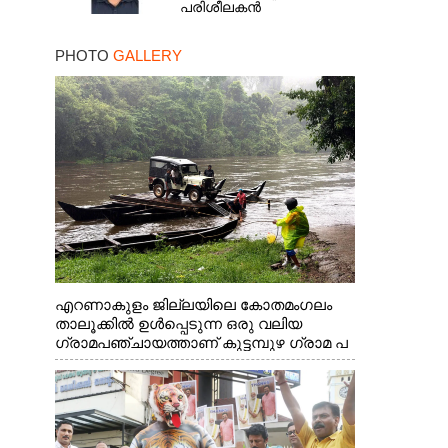
പരിശീലകൻ
PHOTO
GALLERY
എറണാകുളം ജില്ലയിലെ കോതമംഗലം
താലൂക്കിൽ ഉൾപ്പെടുന്ന ഒരു വലിയ
ഗ്രാമപഞ്ചായത്താണ് കുട്ടമ്പുഴ ഗ്രാമ പ
ഞ്ചായത്ത്. ആദിവാസി ഊരുകളായ
വെള്ളാരംകുത്ത്, കത്തിപ്പാറ, ഉറിയംപെട്ടി,
തേക്കല്ല്, വെട്ടിക്കല്ല്, മഞ്ചപ്പാറ എന്നീ
ആറു സ്ഥലങ്ങളിലേക്കുള്ള പ്രധാന
സഞ്ചാര മാർഗമാണ് ഈ കാണുന്ന