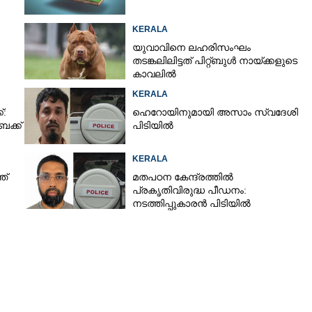
KERALA
യുവാവിനെ ലഹരിസംഘം
തടങ്കലിലിട്ടത് പിറ്റ്ബുൾ നായ്‌ക്കളുടെ
കാവലിൽ
KERALA
്:
ഹെറോയിനുമായി അസാം സ്വദേശി
ക്ക്
പിടിയിൽ
KERALA
ത്
മതപഠന കേന്ദ്രത്തിൽ
Share this link
പ്രകൃതിവിരുദ്ധ പീഡനം:
നടത്തിപ്പുകാരൻ പിടിയിൽ
Copy Link
കുതിപ്പിലേക്ക്: