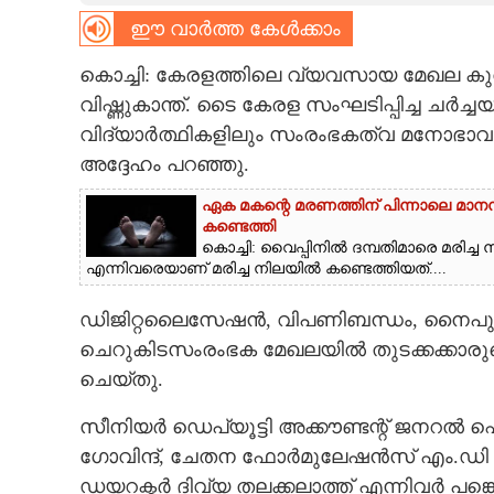
ഈ വാർത്ത കേൾക്കാം
CARTOONS
കൊച്ചി: കേരളത്തിലെ വ്യവസായ മേഖല കുതി
LITERATURE
വിഷ്ണുകാന്ത്. ടൈ കേരള സംഘടിപ്പിച്ച ചർച്
വിദ്യാർത്ഥികളിലും സംരംഭകത്വ മനോഭാവം 
അദ്ദേഹം പറഞ്ഞു.
ZOOM
ഏക മകന്റെ മരണത്തിന് പിന്നാലെ മാനസ
കണ്ടെത്തി
CONTACT US
കൊച്ചി: വൈപ്പിനിൽ ദമ്പതിമാരെ മരിച്
എന്നിവരെയാണ് മരിച്ച നിലയിൽ കണ്ടെത്തിയത്....
ഡിജിറ്റലൈസേഷൻ, വിപണിബന്ധം, നൈപു
ചെറുകിടസംരംഭക മേഖലയിൽ തുടക്കക്കാരു
ചെയ്‌തു.
സീനിയർ ഡെപ്യൂട്ടി അക്കൗണ്ടന്റ് ജനറൽ 
ഗോവിന്ദ്, ചേതന ഫോർമുലേഷൻസ് എം.ഡി ദ
ഡയറക്ടർ ദിവ്യ തലക്കലാത്ത് എന്നിവർ പങ്കെ