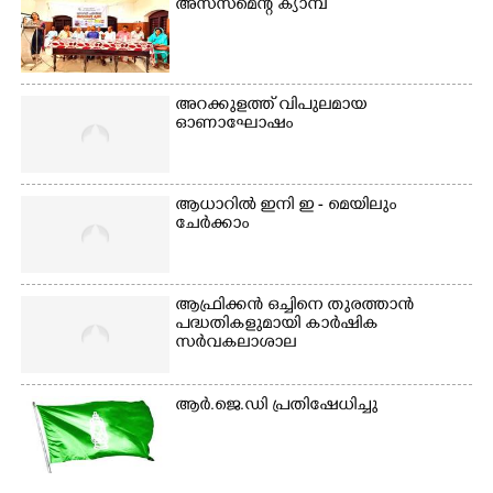
അസസ്‌മെന്റ് ക്യാമ്പ്
അറക്കുളത്ത് വിപുലമായ
ഓണാഘോഷം
ആധാറിൽ ഇനി ഇ - മെയിലും
ചേർക്കാം
ആഫ്രിക്കൻ ഒച്ചിനെ തുരത്താൻ
പദ്ധതികളുമായി കാർഷിക
സർവകലാശാല
ആർ.ജെ.ഡി പ്രതിഷേധിച്ചു