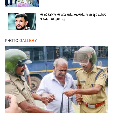
Copy Link
അർജുൻ ആയങ്കിക്കെതിരെ കണ്ണൂരിൽ
കേസെടുത്തു
PHOTO
GALLERY