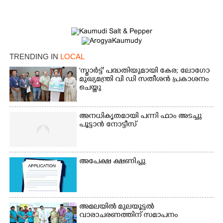
TRENDING IN
LOCAL
'സ്മാർട്ട്' പദ്ധതിയുമായി കേര; ലോഗോ
മുഖ്യമന്ത്രി വി ഡി സതീശൻ പ്രകാശനം
ചെയ്തു
അനധികൃതമായി പന്നി ഫാം അടച്ചു
പൂട്ടാൻ നോട്ടീസ്
അപേക്ഷ ക്ഷണിച്ചു
×
Share this link
അമലയിൽ മുലയൂട്ടൽ
വാരാചരണത്തിന് സമാപനം