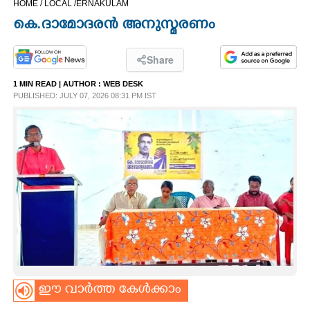
HOME /
LOCAL /
ERNAKULAM
CINEMA
കെ.ദാമോദരൻ അനുസ്മരണം
OPINION
Share
1 MIN READ
| AUTHOR :
WEB DESK
PHOTOS
PUBLISHED: JULY 07, 2026 08:31 PM IST
LIFESTYLE
SPIRITUAL
INFO+
ART
ഈ വാർത്ത കേൾക്കാം
ASTRO