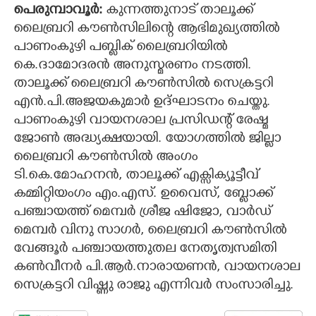
പെരുമ്പാവൂർ:
കുന്നത്തുനാട് താലൂക്ക്
CARTOONS
ലൈബ്രറി കൗൺസിലിന്റെ ആഭിമുഖ്യത്തിൽ
പാണംകുഴി പബ്ലിക് ലൈബ്രറിയിൽ
കെ.ദാമോദരൻ അനുസ്മരണം നടത്തി.
LITERATURE
താലൂക്ക് ലൈബ്രറി കൗൺസിൽ സെക്രട്ടറി
എൻ.പി.അജയകുമാർ ഉദ്ഘാടനം ചെയ്തു.
ZOOM
പാണംകുഴി വായനശാല പ്രസിഡന്റ് രേഷ്മ
ജോൺ അദ്ധ്യക്ഷയായി. യോഗത്തിൽ ജില്ലാ
CONTACT US
ലൈബ്രറി കൗൺസിൽ അംഗം
ടി.കെ.മോഹനൻ, താലൂക്ക് എക്സിക്യൂട്ടീവ്
കമ്മിറ്റിയംഗം എം.എസ്. ഉവൈസ്, ബ്ലോക്ക്
പഞ്ചായത്ത് മെമ്പർ ശ്രീജ ഷിജോ, വാർഡ്
മെമ്പർ വിനു സാഗർ, ലൈബ്രറി കൗൺസിൽ
വേങ്ങൂർ പഞ്ചായത്തുതല നേതൃത്വസമിതി
കൺവീനർ പി.ആർ.നാരായണൻ, വായനശാല
സെക്രട്ടറി വിഷ്ണു രാജു എന്നിവർ സംസാരിച്ചു.