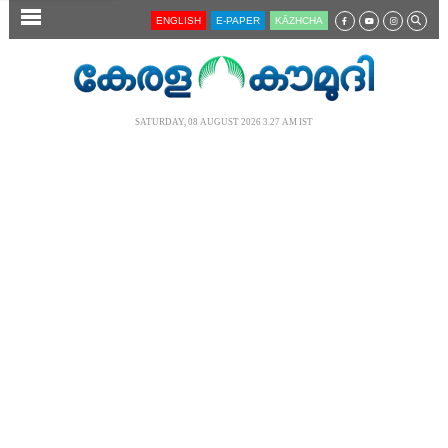
SECTIONS
ENGLISH
E-PAPER
KĀZHCHA
HOME
LATEST
SATURDAY, 08 AUGUST 2026 3.27 AM IST
AUDIO
NOTIFIED NEWS
POLL
KERALA
LOCAL
NEWS 360
CASE DIARY