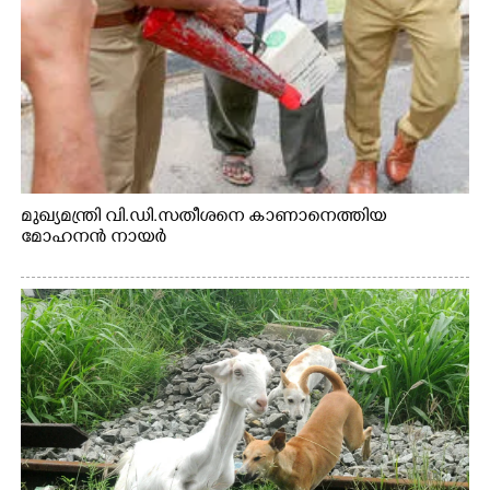
മുഖ്യമന്ത്രി വി.ഡി.സതീശനെ കാണാനെത്തിയ
മോഹനൻ നായർ