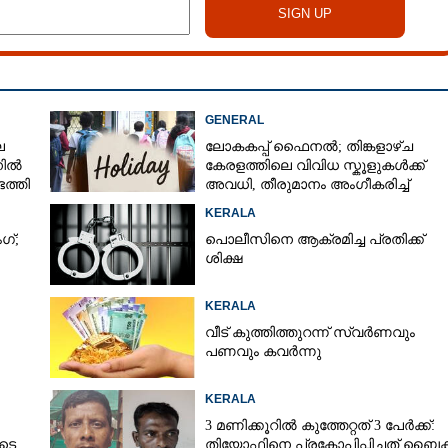
GENERAL
െ
ലോകകപ്പ് ഫെെനൽ; തിങ്കളാഴ്ച
നിൽ
കേരളത്തിലെ വിവിധ സ്കൂളുകൾക്ക്
ത്തി
അവധി, തീരുമാനം അംഗീകരിച്ച്
രക്ഷിതാക്കൾ
KERALA
ഗ്;
പൊലീസിനെ ആക്രമിച്ച പ്രതിക്ക്
ശിക്ഷ
KERALA
വീട് കുത്തിത്തുറന്ന് സ്വർണവും
പണവും കവർന്നു
KERALA
3 മണിക്കൂറിൽ കുത്തേറ്റത് 3 പേർക്ക്:
ുടെ
തിയോഫിനെ പ്രകോപിപ്പിച്ചത് ബൈക്