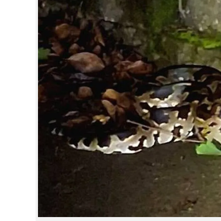
CINEMA
OPINION
PHOTOS
LIFESTYLE
SPIRITUAL
INFO+
ART
ASTRO