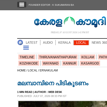
SECTIONS
FOUNDER EDITOR : K SUKUMARAN BA
HOME
LATEST
AUDIO
FRIDAY, 07 AUGUST 2026 5.42 PM IST
NOTIFIED NEWS
LATEST
AUDIO
KERALA
LOCAL
NEWS 360
POLL
KERALA
TIMELINE
THIRUVANANTHAPURAM
KOLLAM
PATH
KOZHIKODE
WAYANAD
KANNUR
KASARGOD
LOCAL
HOME /
LOCAL /
ERNAKULAM
മലമ്പാമ്പിനെ പിടികൂടണം
NEWS 360
1 MIN READ
| AUTHOR :
WEB DESK
PUBLISHED: JULY 07, 2026 08:33 PM IST
CASE DIARY