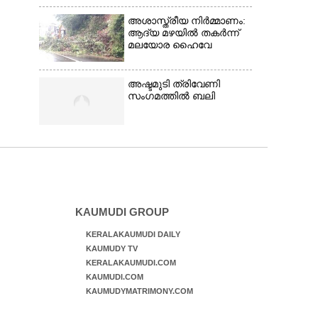
അശാസ്ത്രീയ നിർമ്മാണം:
ആദ്യ മഴയിൽ തകർന്ന്
മലയോര ഹൈവേ
അഷ്ടമുടി ത്രിവേണി
സംഗമത്തിൽ ബലി
KAUMUDI GROUP
KERALAKAUMUDI DAILY
KAUMUDY TV
KERALAKAUMUDI.COM
KAUMUDI.COM
KAUMUDYMATRIMONY.COM