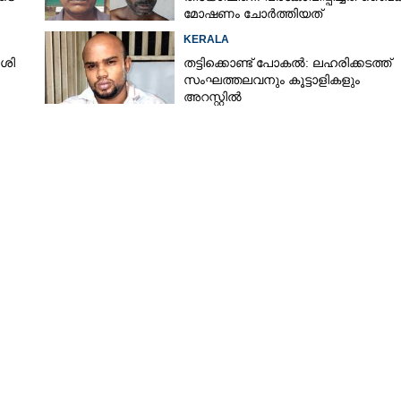
മോഷണം ചോർത്തിയത്
KERALA
ശി
തട്ടിക്കൊണ്ട് പോകൽ: ലഹരിക്കടത്ത്
സംഘത്തലവനും കൂട്ടാളികളും
അറസ്റ്റിൽ
Share this link
Copy Link
പിടികൂടണം