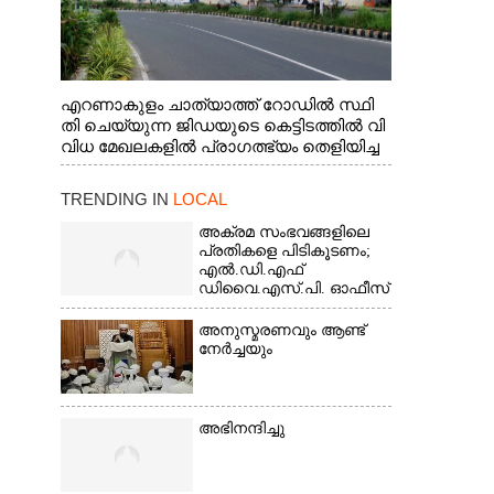
എറണാകുളം ചാത്യാത്ത് റോഡിൽ സ്ഥി
തി ചെയ്യുന്ന ജിഡയുടെ കെട്ടിടത്തിൽ വി
വിധ മേഖലകളിൽ പ്രാഗത്ഭ്യം തെളിയിച്ച
സ്ത്രീകളുടെ ചിത്രങ്ങൾ
ചുവരിൽ പതിപ്പിച്ചപ്പോൾ
TRENDING IN
LOCAL
അക്രമ സംഭവങ്ങളിലെ
പ്രതികളെ പിടികൂടണം;
എൽ.ഡി.എഫ്
ഡിവൈ.എസ്.പി. ഓഫീസ്
മാർച്ച്
അനുസ്മരണവും ആണ്ട്
നേർച്ചയും
അഭിനന്ദിച്ചു