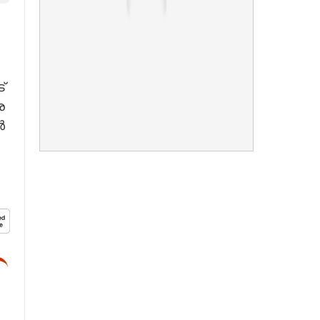
്
ര
ൾ