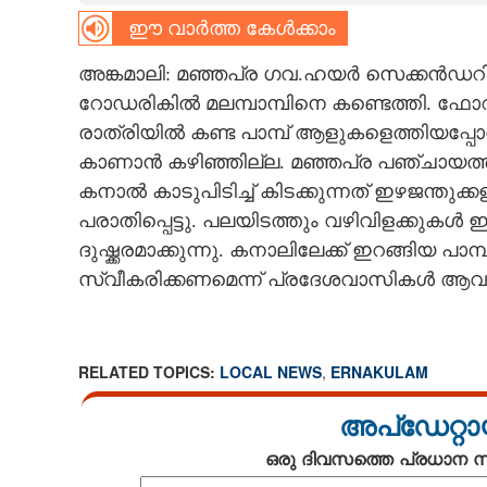
ഈ വാർത്ത കേൾക്കാം
CARTOONS
അങ്കമാലി: മഞ്ഞപ്ര ഗവ.ഹയർ സെക്കൻഡറി
LITERATURE
റോഡരികിൽ മലമ്പാമ്പിനെ കണ്ടെത്തി. ഫോറസ
രാത്രിയിൽ കണ്ട പാമ്പ് ആളുകളെത്തിയപ്പോഴേക്
കാണാൻ കഴിഞ്ഞില്ല. മഞ്ഞപ്ര പഞ്ചായത്ത
ZOOM
കനാൽ കാടുപിടിച്ച് കിടക്കുന്നത് ഇഴജന്ത
പരാതിപ്പെട്ടു. പലയിടത്തും വഴിവിളക്കുകൾ
CONTACT US
ദുഷ്ക്കരമാക്കുന്നു. കനാലിലേക്ക് ഇറങ്ങിയ പ
സ്വീകരിക്കണമെന്ന് പ്രദേശവാസികൾ ആവശ്യ
RELATED TOPICS:
LOCAL NEWS
,
ERNAKULAM
അപ്ഡേറ്റാ
ഒരു ദിവസത്തെ പ്രധാന