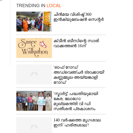
TRENDING IN
LOCAL
ചിൻമയ വിശിഷ്ട് 360
ഇൻക്യുബേഷൻ സെന്റർ
ക്വീൻ ബീസിന്റെ സാരി
വാക്കത്തൺ 16ന്
×
'ഓഫ് റോഡ്
അഡ്വെഞ്ചർ ട്രാക്കായി'
കണ്ണമ്മൂല-അയ്യങ്കാളി
റോഡ്
'സ്മാർട്ട്' പദ്ധതിയുമായി
കേര; ലോഗോ
മുഖ്യമന്ത്രി വി ഡി
സതീശൻ പ്രകാശനം
ചെയ്തു
140 വർഷത്തെ മൃഗശാല
ഇനി 'ഹരിതശാല'!