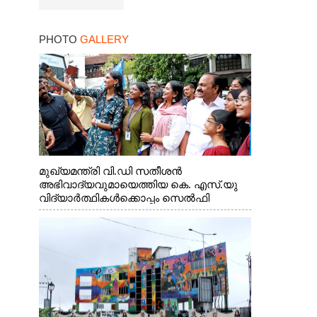
PHOTO
GALLERY
മുഖ്യമന്ത്രി വി.ഡി സതീശൻ
അഭിവാദ്യവുമായെത്തിയ കെ. എസ്.യു
വിദ്യാർത്ഥികൾക്കൊപ്പം സെൽഫി
എടുത്തപ്പോൾ