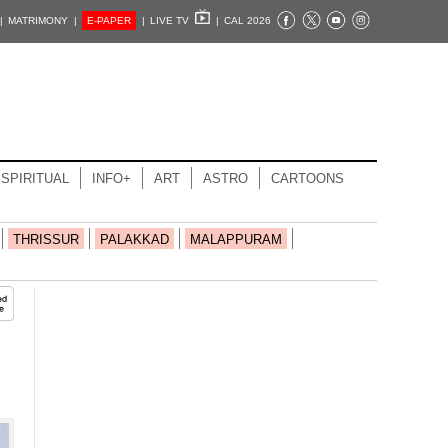
|
MATRIMONY |
E-PAPER
|
LIVE TV
|
CAL 2026
SPIRITUAL
INFO+
ART
ASTRO
CARTOONS
THRISSUR
PALAKKAD
MALAPPURAM