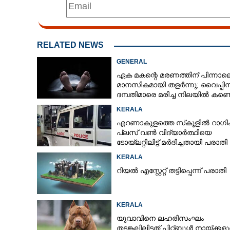
RELATED NEWS
GENERAL
ഏക മകന്റെ മരണത്തിന് പിന്നാല
മാനസികമായി തളർന്നു; വൈപ്പി
ദമ്പതിമാരെ മരിച്ച നിലയിൽ കണ്ടെ
KERALA
എറണാകുളത്തെ സ്‌കൂളിൽ റാഗിം
പ്ലസ് വൺ വിദ്യാർത്ഥിയെ
ടോയ്‌ലറ്റിലിട്ട് മർദിച്ചതായി പരാതി
KERALA
റിയൽ എസ്റ്റേറ്റ് തട്ടിപ്പെന്ന് പരാതി
KERALA
യുവാവിനെ ലഹരിസംഘം
തടങ്കലിലിട്ടത് പിറ്റ്ബുൾ നായ്‌ക്കള