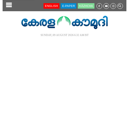
SECTIONS
ENGLISH
E-PAPER
KĀZHCHA
HOME
LATEST
SUNDAY, 09 AUGUST 2026 6.32 AM IST
AUDIO
NOTIFIED NEWS
POLL
KERALA
LOCAL
NEWS 360
CASE DIARY