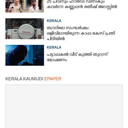
25 പവനും ഹാർഡ് ഡിസ്കും
കവർന്ന കണ്ണപ്പൻ രതീഷ് അറസ്റ്റിൽ
KERALA
ബാറിലെ സംഘർഷം:
ഒളിവിലായിരുന്ന കാപ്പ കേസ് പ്രതി
പിടിയിൽ
KERALA
പട്ടാപ്പകൽ വീട് കുത്തി തുറന്ന്
മോഷണം
KERALA KAUMUDI
EPAPER