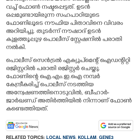
വച്ച് ഫോൺ നഷ്ടപ്പെട്ടത്. ഉടൻ
ഒപ്പമുണ്ടായിരുന്ന സഹപാഠിയുടെ
ഫോണിലൂടെ നൗഫിയ പിതാവിനെ വിവരം
അറിയിച്ചു. തുടർന്ന് നൗഷാദ് ഉടൻ
കുളത്തൂപ്പുഴ പൊലീസ് സ്റ്റേഷനിൽ പരാതി
നൽകി.
പൊലീസ് സെൻട്രൽ എക്യുപ്‌മെന്റ് ഐഡന്റിറ്റി
രജിസ്റ്ററിൽ പരാതി രജിസ്റ്റർ ചെയ്തു.
ഫോണിന്റെ ഐ.എം.ഇ.ഐ നമ്പർ
കേന്ദ്രീകരിച്ച് പൊലീസ് നടത്തിയ
അന്വേഷണത്തിനൊടുവിൽ, ബീഹാർ-
ജാർഖണ്ഡ് അതിർത്തിയിൽ നിന്നാണ് ഫോൺ
കണ്ടെത്തിയത്.
RELATED TOPICS:
LOCAL NEWS
,
KOLLAM
,
GENE3