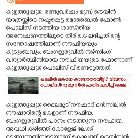
CARTOONS
​കുളത്തൂപ്പുഴ: രണ്ടുവർഷം മുമ്പ് ട്രെയിൻ
യാത്രയ്ക്കിടെ നഷ്ടപ്പെട്ട മൊബൈൽ ഫോൺ
പൊലീസ് നടത്തിയ ശാസ്ത്രീയ
LITERATURE
അന്വേഷണത്തിലൂടെ തിരികെ ലഭിച്ചതിന്റെ
സന്തോഷത്തിലാണ് നൗഫിയയും
ZOOM
കുടുംബവും. ബംഗളൂരുവിൽ നഴ്സിംഗ്
വിദ്യാർത്ഥിനിയായ നൗഫിയയുടെ ഫോണാണ്
CONTACT US
കുളത്തൂപ്പുഴ പൊലീസ് വീണ്ടെടുത്തത്.
കടലിൽ മകനെ കാണാതായിട്ട് 7 ദിവസം,
പൊലീസിനു മുന്നിൽ പ്രതിഷേധിച്ച് അമ്മ
​കുളത്തൂപ്പുഴ മൈലമൂട് നൗഷാദ് മൻസിലിൽ
നൗഷാദിന്റെ മകളാണ് നൗഫിയ.
ബംഗളൂരുവിൽ പഠനം നടത്തുന്ന നൗഫിയ,
അവധി കഴിഞ്ഞ് കോളേജിലേക്ക്
മടങ്ങുന്നതിനിടെയാണ് കൊല്ലത്ത് ട്രെയിനിൽ