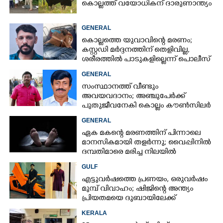
കൊല്ലത്ത് വയോധികന് ദാരുണാന്ത്യം
GENERAL
കൊല്ലത്തെ യുവാവിന്റെ മരണം;
കസ്റ്റഡി മർദ്ദനത്തിന് തെളിവില്ല,
ശരീരത്തിൽ പാടുകളില്ലെന്ന് പൊലീസ്
GENERAL
സംസ്ഥാനത്ത് വീണ്ടും
അവയവദാനം; അഞ്ചുപേർക്ക്
പുതുജീവനേകി കൊല്ലം കൗൺസിലർ
ബി അജിത് കുമാർ
GENERAL
ഏക മകന്റെ മരണത്തിന് പിന്നാലെ
മാനസികമായി തളർന്നു; വൈപ്പിനിൽ
ദമ്പതിമാരെ മരിച്ച നിലയിൽ
കണ്ടെത്തി
GULF
എട്ടുവർഷത്തെ പ്രണയം,​ ഒരുവർഷം
മുമ്പ് വിവാഹം; ഷിജിന്റെ അന്ത്യം
പ്രിയതമയെ ദുബായിലേക്ക്
കൊണ്ടുവരാനുള്ള ഒരുക്കത്തിനിടെ
KERALA