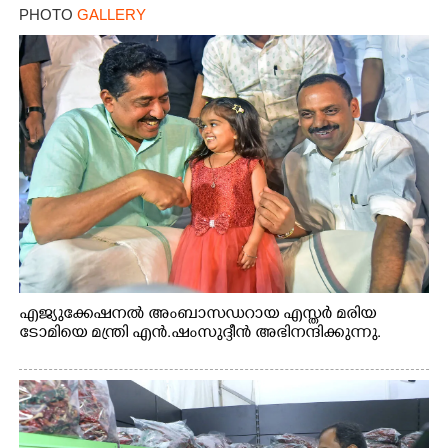
PHOTO
GALLERY
എജ്യുക്കേഷനൽ അംബാസഡറായ എസ്തർ മരിയ
ടോമിയെ മന്ത്രി എൻ.ഷംസുദ്ദീൻ അഭിനന്ദിക്കുന്നു.