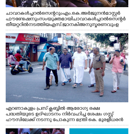
ചാവറ കൾച്ചറൽ സെന്ററും എം.കെ. അർജുനൻ മാസ്റ്റർ
ഫൗണ്ടേഷനും സംയുക്തമായി ചാവറ കൾച്ചറൽ സെന്റർ
തീയറ്ററിൽ നടത്തിയ എസ്. ജാനകി അനുസ്മരണവും ഉ
ദ്ഘാടനം ചെയ്യാനെത്തിയ സംഗീത സംവിധായകൻ ജെറി
അമൽദേവ്, ഗായിക ജെൻസി, എം.കെ. അർജുനൻ
ഫൗണ്ടേഷൻ ചെയർമാൻ ഡോ. രാധാകൃഷ്ണൻ എന്നിവർ
എറണാകുളം പ്രസ് ക്ലബ്ബിൽ ആരോഗ്യ രക്ഷ
പദ്ധതിയുടെ ഉദ്‌ഘാടനം നിർവഹിച്ച ശേഷം ഗസ്റ്റ്
ഹൗസിലേക്ക് നടന്നു പോകുന്ന മന്ത്രി കെ. മുരളീധരൻ