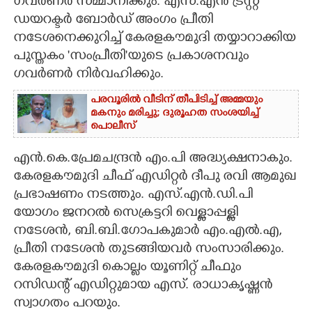
ഗവർണർ സമ്മാനിക്കും. എസ്.എൻ ട്രസ്റ്റ്
ഡയറക്ടർ ബോർഡ് അംഗം പ്രീതി
CARTOONS
നടേശനെക്കുറിച്ച് കേരളകൗമുദി തയ്യാറാക്കിയ
പുസ്തകം 'സംപ്രീതി'യുടെ പ്രകാശനവും
LITERATURE
ഗവർണർ നിർവഹിക്കും.
പരവൂരിൽ വീടിന് തീപിടിച്ച് അമ്മയും
ZOOM
മകനും മരിച്ചു; ദുരൂഹത സംശയിച്ച്
പൊലീസ്
CONTACT US
എൻ.കെ.പ്രേമചന്ദ്രൻ എം.പി അദ്ധ്യക്ഷനാകും.
കേരളകൗമുദി ചീഫ് എഡിറ്റർ ദീപു രവി ആമുഖ
പ്രഭാഷണം നടത്തും. എസ്.എൻ.ഡി.പി
യോഗം ജനറൽ സെക്രട്ടറി വെള്ളാപ്പള്ളി
നടേശൻ, ബി.ബി.ഗോപകുമാർ എം.എൽ.എ,
പ്രീതി നടേശൻ തുടങ്ങിയവർ സംസാരിക്കും.
കേരളകൗമുദി കൊല്ലം യൂണിറ്റ് ചീഫും
റസിഡന്റ് എഡിറ്റുമായ എസ്. രാധാകൃഷ്ണൻ
സ്വാഗതം പറയും.