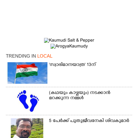
×
Share this link
TRENDING IN
LOCAL
'സ്വാഭിമാനയാത്ര' 13ന്
Copy Link
(കഥയും കാഴ്ചയും) നടക്കാൻ
മറക്കുന്ന നമ്മൾ
5 പേർക്ക് പുതുജീവനേകി ശിവകുമാർ