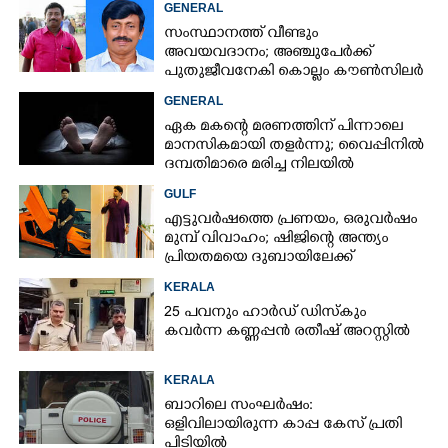
GENERAL
സംസ്ഥാനത്ത് വീണ്ടും
അവയവദാനം; അഞ്ചുപേർക്ക്
പുതുജീവനേകി കൊല്ലം കൗൺസിലർ
ബി അജിത് കുമാർ
GENERAL
ഏക മകന്റെ മരണത്തിന് പിന്നാലെ
മാനസികമായി തളർന്നു; വൈപ്പിനിൽ
ദമ്പതിമാരെ മരിച്ച നിലയിൽ
കണ്ടെത്തി
GULF
എട്ടുവർഷത്തെ പ്രണയം,​ ഒരുവർഷം
മുമ്പ് വിവാഹം; ഷിജിന്റെ അന്ത്യം
പ്രിയതമയെ ദുബായിലേക്ക്
കൊണ്ടുവരാനുള്ള ഒരുക്കത്തിനിടെ
KERALA
25 പവനും ഹാർഡ് ഡിസ്കും
കവർന്ന കണ്ണപ്പൻ രതീഷ് അറസ്റ്റിൽ
KERALA
ബാറിലെ സംഘർഷം:
ഒളിവിലായിരുന്ന കാപ്പ കേസ് പ്രതി
പിടിയിൽ