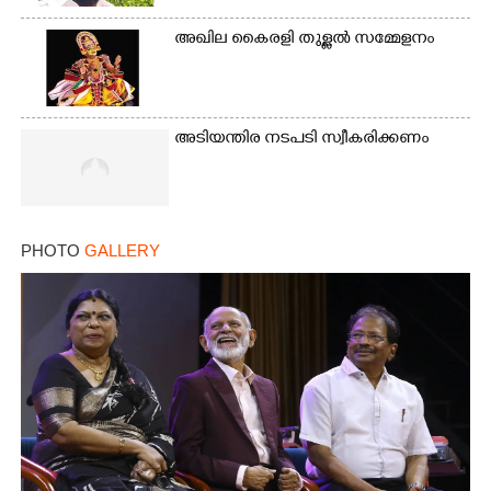
അഖില കൈരളി തുള്ളൽ സമ്മേളനം
അടിയന്തിര നടപടി സ്വീകരിക്കണം
PHOTO
GALLERY