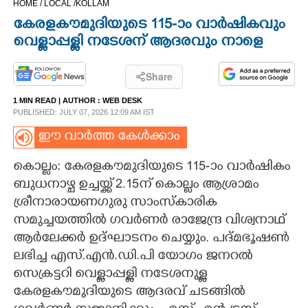
HOME /
LOCAL /
KOLLAM
CINEMA
കേരളകൗമുദിയുടെ 115-ാം വാർഷികവും
വെള്ളാപ്പള്ളി നടേശന് ആദരവും നാളെ
OPINION
Share
PHOTOS
1 MIN READ
| AUTHOR :
WEB DESK
PUBLISHED: JULY 07, 2026 12:09 AM IST
LIFESTYLE
ഈ വാർത്ത കേൾക്കാം
കൊല്ലം: കേരളകൗമുദിയുടെ 115-ാം വാർഷികം
SPIRITUAL
ബുധനാഴ്ച ഉച്ചയ്ക്ക് 2.15ന് കൊല്ലം ആശ്രാമം
ശ്രീനാരായണഗുരു സാംസ്കാരിക
INFO+
സമുച്ചയത്തിൽ ഗവർണർ രാജേന്ദ്ര വിശ്വനാഥ്
ആർലേക്കർ ഉദ്ഘാടനം ചെയ്യും. പദ്മഭൂഷൺ
ART
ലഭിച്ച എസ്.എൻ.ഡി.പി യോഗം ജനറൽ
സെക്രട്ടറി വെള്ളാപ്പള്ളി നടേശനുള്ള
കേരളകൗമുദിയുടെ ആദരവ് ചടങ്ങിൽ
ASTRO