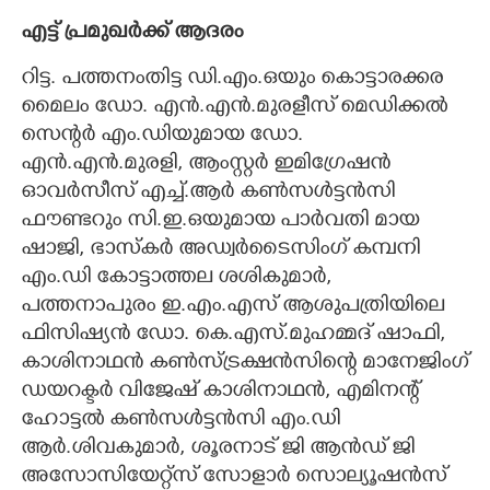
എട്ട് പ്രമുഖർക്ക് ആദരം
റിട്ട. പത്തനംതിട്ട ഡി.എം.ഒയും കൊട്ടാരക്കര
മൈലം ഡോ. എൻ.എൻ.മുരളീസ് മെഡിക്കൽ
സെന്റർ എം.ഡിയുമായ ഡോ.
എൻ.എൻ.മുരളി, ആംസ്റ്റർ ഇമിഗ്രേഷൻ
ഓവർസീസ് എച്ച്.ആർ കൺസൾട്ടൻസി
ഫൗണ്ടറും സി.ഇ.ഒയുമായ പാർവതി മായ
ഷാജി, ഭാസ്കർ അഡ്വർടൈസിംഗ് കമ്പനി
എം.ഡി കോട്ടാത്തല ശശികുമാർ,
പത്തനാപുരം ഇ.എം.എസ് ആശുപത്രിയിലെ
ഫിസിഷ്യൻ ഡോ. കെ.എസ്.മുഹമ്മദ് ഷാഫി,
കാശിനാഥൻ കൺസ്ട്രക്ഷൻസിന്റെ മാനേജിംഗ്
ഡയറക്ടർ വിജേഷ് കാശിനാഥൻ, എമിനന്റ്
ഹോട്ടൽ കൺസൾട്ടൻസി എം.ഡി
ആർ.ശിവകുമാർ, ശൂരനാട് ജി ആൻഡ് ജി
അസോസിയേറ്റ്സ് സോളാർ സൊല്യൂഷൻസ്