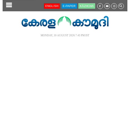
SECTIONS
ENGLISH
E-PAPER
KĀZHCHA
HOME
LATEST
MONDAY, 10 AUGUST 2026 7.43 PM IST
AUDIO
NOTIFIED NEWS
POLL
KERALA
LOCAL
NEWS 360
CASE DIARY