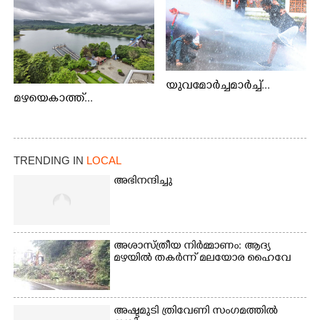
യുവമോർച്ചമാർച്ച്...
മഴയെകാത്ത്...
TRENDING IN
LOCAL
അഭിനന്ദിച്ചു
അശാസ്ത്രീയ നിർമ്മാണം: ആദ്യ
മഴയിൽ തകർന്ന് മലയോര ഹൈവേ
അഷ്ടമുടി ത്രിവേണി സംഗമത്തിൽ