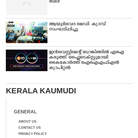
ബലി
ആയുർവേദ മെഡി. ക്യാമ്പ്
സംഘടിപ്പിച്ചു
ഇൻവെസ്റ്റ്മെന്റ് ബാങ്കിങ്ങിൽ എഐ
കരുത്ത്: ഫ്ലൈടെക്സ്റ്റുമായി
കൈകോർത്ത് ഐഐഎഫ്എൽ
ക്യാപിറ്റൽ
KERALA KAUMUDI
GENERAL
ABOUT US
CONTACT US
PRIVACY POLICY