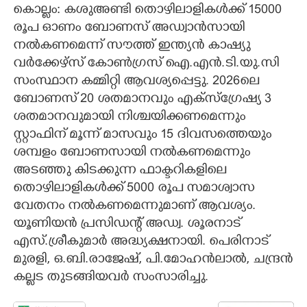
കൊല്ലം: കശുഅണ്ടി തൊഴിലാളികൾക്ക് 15000
CARTOONS
രൂപ ഓണം ബോണസ് അഡ്വാൻസായി
നൽകണമെന്ന് സൗത്ത് ഇന്ത്യൻ കാഷ്യു
വർക്കേഴ്സ് കോൺഗ്രസ് ഐ.എൻ.ടി.യു.സി
LITERATURE
സംസ്ഥാന കമ്മിറ്റി ആവശ്യപ്പെട്ടു. 2026ലെ
ബോണസ് 20 ശതമാനവും എക്സ്ഗ്രേഷ്യ 3
ZOOM
ശതമാനവുമായി നിശ്ചയിക്കണമെന്നും
സ്റ്റാഫിന് മൂന്ന് മാസവും 15 ദിവസത്തെയും
CONTACT US
ശമ്പളം ബോണസായി നൽകണമെന്നും
അടഞ്ഞു കിടക്കുന്ന ഫാക്ടറികളിലെ
തൊഴിലാളികൾക്ക് 5000 രൂപ സമാശ്വാസ
വേതനം നൽകണമെന്നുമാണ് ആവശ്യം.
യൂണിയൻ പ്രസിഡന്റ് അഡ്വ. ശൂരനാട്
എസ്.ശ്രീകുമാർ അദ്ധ്യക്ഷനായി. പെരിനാട്
മുരളി, ഒ.ബി.രാജേഷ്, പി.മോഹൻലാൽ, ചന്ദ്രൻ
കല്ലട തുടങ്ങിയവർ സംസാരിച്ചു.