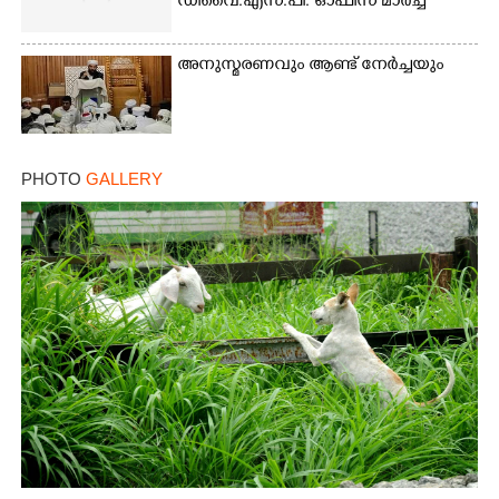
ഡിവൈ.എസ്.പി. ഓഫീസ് മാർച്ച്
അനുസ്മരണവും ആണ്ട് നേർച്ചയും
PHOTO
GALLERY