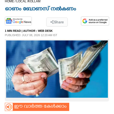
HOME /
LOCAL /
KOLLAM
CINEMA
ഓണം ബോണസ് നൽകണം
OPINION
Share
1 MIN READ
| AUTHOR :
WEB DESK
PHOTOS
PUBLISHED: JULY 08, 2026 12:20 AM IST
LIFESTYLE
SPIRITUAL
INFO+
ART
ഈ വാർത്ത കേൾക്കാം
ASTRO