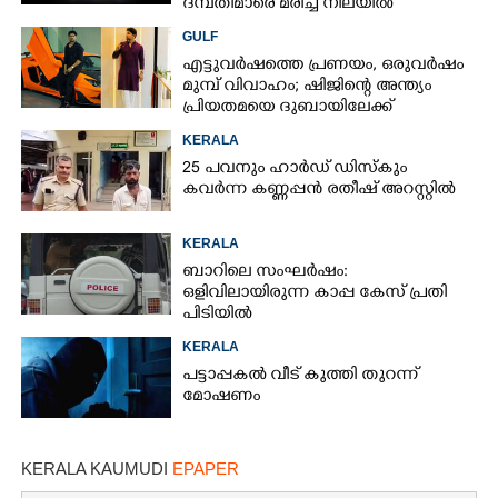
ദമ്പതിമാരെ മരിച്ച നിലയിൽ
കണ്ടെത്തി
GULF
എട്ടുവർഷത്തെ പ്രണയം,​ ഒരുവർഷം
മുമ്പ് വിവാഹം; ഷിജിന്റെ അന്ത്യം
പ്രിയതമയെ ദുബായിലേക്ക്
കൊണ്ടുവരാനുള്ള ഒരുക്കത്തിനിടെ
KERALA
25 പവനും ഹാർഡ് ഡിസ്കും
കവർന്ന കണ്ണപ്പൻ രതീഷ് അറസ്റ്റിൽ
KERALA
ബാറിലെ സംഘർഷം:
ഒളിവിലായിരുന്ന കാപ്പ കേസ് പ്രതി
പിടിയിൽ
KERALA
പട്ടാപ്പകൽ വീട് കുത്തി തുറന്ന്
മോഷണം
KERALA KAUMUDI
EPAPER