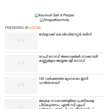
TRENDING IN
LOCAL
ബ്‌ളോക്ക് കോർഡിനേറ്റർ ഒഴിവ്
'ഓഫ് റോഡ് അഡ്വെഞ്ചർ ട്രാക്കായി'
×
Share this link
കണ്ണമ്മൂല-അയ്യങ്കാളി റോഡ്
140 വർഷത്തെ മൃഗശാല ഇനി
'ഹരിതശാല'!
Copy Link
അക്രമ സംഭവങ്ങളിലെ പ്രതികളെ
പിടികൂടണം; എൽ.ഡി.എഫ്