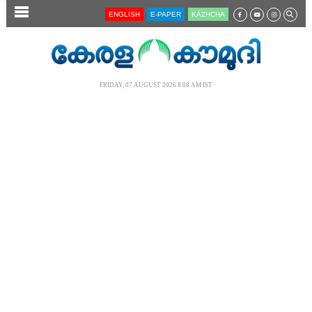
SECTIONS
ENGLISH
E-PAPER
KĀZHCHA
HOME
LATEST
FRIDAY, 07 AUGUST 2026 8.08 AM IST
AUDIO
NOTIFIED NEWS
POLL
KERALA
LOCAL
NEWS 360
CASE DIARY