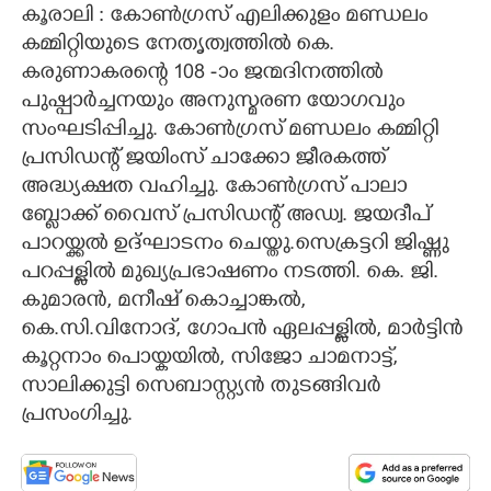
കൂരാലി : കോൺഗ്രസ് എലിക്കുളം മണ്ഡലം
CARTOONS
കമ്മിറ്റിയുടെ നേതൃത്വത്തിൽ കെ.
കരുണാകരന്റെ 108 -ാം ജന്മദിനത്തിൽ
പുഷ്പാർച്ചനയും അനുസ്മരണ യോഗവും
LITERATURE
സംഘടിപ്പിച്ചു. കോൺഗ്രസ് മണ്ഡലം കമ്മിറ്റി
പ്രസിഡന്റ് ജയിംസ് ചാക്കോ ജീരകത്ത്
ZOOM
അദ്ധ്യക്ഷത വഹിച്ചു. കോൺഗ്രസ് പാലാ
ബ്ലോക്ക് വൈസ് പ്രസിഡന്റ് അഡ്വ. ജയദീപ്
CONTACT US
പാറയ്ക്കൽ ഉദ്ഘാടനം ചെയ്തു.സെക്രട്ടറി ജിഷ്ണു
പറപ്പള്ളിൽ മുഖ്യപ്രഭാഷണം നടത്തി. കെ. ജി.
കുമാരൻ, മനീഷ് കൊച്ചാങ്കൽ,
കെ.സി.വിനോദ്, ഗോപൻ ഏലപ്പള്ളിൽ, മാർട്ടിൻ
കൂറ്റനാം പൊയ്കയിൽ, സിജോ ചാമനാട്ട്,
സാലിക്കുട്ടി സെബാസ്റ്റ്യൻ തുടങ്ങിവർ
പ്രസംഗിച്ചു.