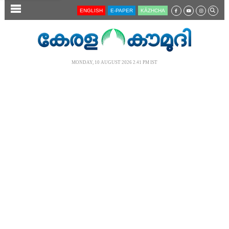
SECTIONS
ENGLISH
E-PAPER
KĀZHCHA
HOME
LATEST
MONDAY, 10 AUGUST 2026 2.41 PM IST
AUDIO
NOTIFIED NEWS
POLL
KERALA
LOCAL
NEWS 360
CASE DIARY