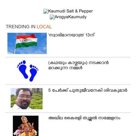
TRENDING IN
LOCAL
'സ്വാഭിമാനയാത്ര' 13ന്
(കഥയും കാഴ്ചയും) നടക്കാൻ
മറക്കുന്ന നമ്മൾ
×
Share this link
5 പേർക്ക് പുതുജീവനേകി ശിവകുമാർ
Copy Link
അഖില കൈരളി തുള്ളൽ സമ്മേളനം