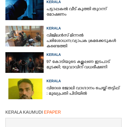
KERALA
പട്ടാപ്പകൽ വീട് കുത്തി തുറന്ന്
മോഷണം
KERALA
വിജിലൻസ് മിന്നൽ
പരിശോധന; വ്യാപക ക്രമക്കേടുകൾ
കണ്ടെത്തി
KERALA
97 കോടിയുടെ കള്ളപ്പണ ഇടപാട്
മുടക്കി; യുവാവിന് വധഭീഷണി
KERALA
വിദേശ ജോലി വാഗ്ദാനം ചെയ്ത് തട്ടിപ്പ്
: മുഖ്യപ്രതി പിടിയിൽ
KERALA KAUMUDI
EPAPER