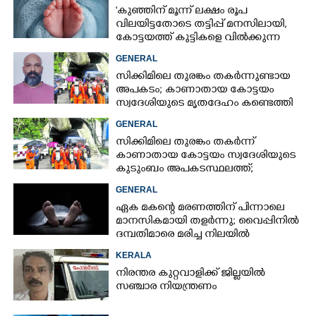
'കുഞ്ഞിന് മൂന്ന് ലക്ഷം രൂപ
വിലയിട്ടതോടെ തട്ടിപ്പ് മനസിലായി,
കോട്ടയത്ത് കുട്ടികളെ വിൽക്കുന്ന
സംഘം'; കൂടുതൽ
GENERAL
വെളിപ്പെടുത്തലുമായി ഗർഭിണി
സിക്കിമിലെ തുരങ്കം തകർന്നുണ്ടായ
അപകടം; കാണാതായ കോട്ടയം
സ്വദേശിയുടെ മൃതദേഹം കണ്ടെത്തി
GENERAL
സിക്കിമിലെ തുരങ്കം തകർന്ന്
കാണാതായ കോട്ടയം സ്വദേശിയുടെ
കുടുംബം അപകടസ്ഥലത്ത്;
രക്ഷാപ്രവർത്തനം ദുഷ്‌കരമെന്ന്
GENERAL
വിവരം
ഏക മകന്റെ മരണത്തിന് പിന്നാലെ
മാനസികമായി തളർന്നു; വൈപ്പിനിൽ
ദമ്പതിമാരെ മരിച്ച നിലയിൽ
കണ്ടെത്തി
KERALA
നിരന്തര കുറ്റവാളിക്ക് ജില്ലയിൽ
സഞ്ചാര നിയന്ത്രണം