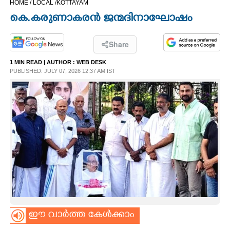
HOME /
LOCAL /
KOTTAYAM
CINEMA
കെ.കരുണാകരൻ ജന്മദിനാഘോഷം
OPINION
Share
1 MIN READ
| AUTHOR :
WEB DESK
PHOTOS
PUBLISHED: JULY 07, 2026 12:37 AM IST
LIFESTYLE
SPIRITUAL
INFO+
ART
ഈ വാർത്ത കേൾക്കാം
ASTRO