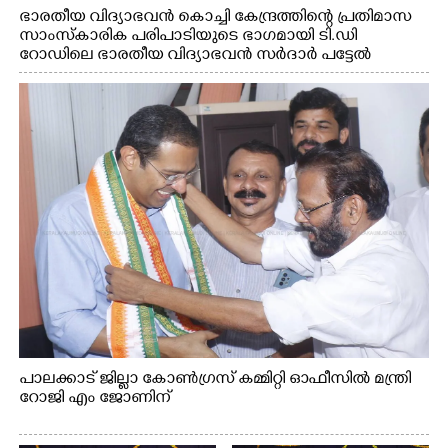
ഭാരതീയ വിദ്യാഭവൻ കൊച്ചി കേന്ദ്രത്തിന്റെ പ്രതിമാസ
സാംസ്കാരിക പരിപാടിയുടെ ഭാഗമായി ടി.ഡി
റോഡിലെ ഭാരതീയ വിദ്യാഭവൻ സർദാർ പട്ടേൽ
സഭാഗൃഹത്തിൽ എം. അക്ഷതയുടെ നേതൃത്വത്തിൽ
അവതരിപ്പിച്ച ലയ നമൻ കഥക് നൃത്തത്തിൽ നിന്ന്
പാലക്കാട് ജില്ലാ കോൺഗ്രസ് കമ്മിറ്റി ഓഫീസിൽ മന്ത്രി
റോജി എം ജോണിന്