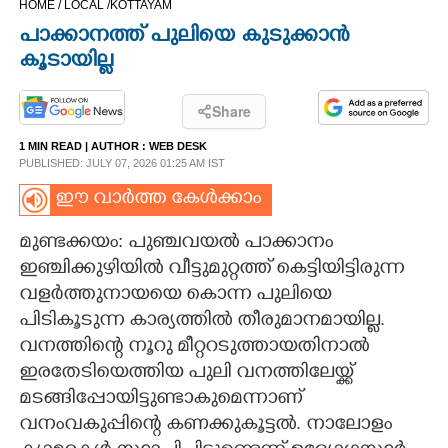
HOME /
LOCAL /
KOTTAYAM
CINEMA
പാക്കാനത്ത് പുലിയെ കുടുക്കാൻ
കൂടായില്ല
OPINION
Share
PHOTOS
1 MIN READ
| AUTHOR :
WEB DESK
PUBLISHED: JULY 07, 2026 01:25 AM IST
LIFESTYLE
ഈ വാർത്ത കേൾക്കാം
മുണ്ടക്കയം: പുഞ്ചവയൽ പാക്കാനം
SPIRITUAL
ഇഞ്ചിക്കുഴിയിൽ വീട്ടുമുറ്റത്ത് കെട്ടിയിട്ടിരുന്ന
വളർത്തുനായയെ കൊന്ന പുലിയെ
INFO+
പിടികൂടുന്ന കാര്യത്തിൽ തീരുമാനമായില്ല.
വനത്തിന്റെ നൂറു മീറ്ററടുത്തായതിനാൽ
ART
ഇരതേടിയെത്തിയ പുലി വനത്തിലേയ്ക്ക്
മടങ്ങിപ്പോയിട്ടുണ്ടാകുമെന്നാണ്
വനംവകുപ്പിന്റെ കണക്കുകൂട്ടൽ. നാലോളം
ASTRO