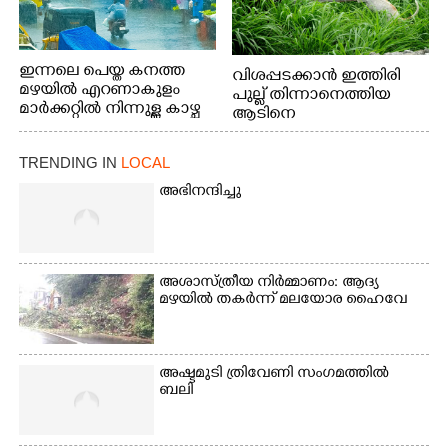
ഇന്നലെ പെയ്ത കനത്ത
വിശപ്പടക്കാൻ ഇത്തിരി
മഴയിൽ എറണാകുളം
പുല്ല് തിന്നാനെത്തിയ
മാർക്കറ്റിൽ നിന്നുള്ള കാഴ്ച
ആടിനെ
ആക്രമിക്കാനൊരുങ്ങുന്ന
തെരുവ് നായ.
TRENDING IN
LOCAL
എറണാകുളം
വാത്തുരുത്തിയിൽ
അഭിനന്ദിച്ചു
നിന്നുള്ള കാഴ്ച
അശാസ്ത്രീയ നിർമ്മാണം: ആദ്യ
മഴയിൽ തകർന്ന് മലയോര ഹൈവേ
അഷ്ടമുടി ത്രിവേണി സംഗമത്തിൽ
ബലി