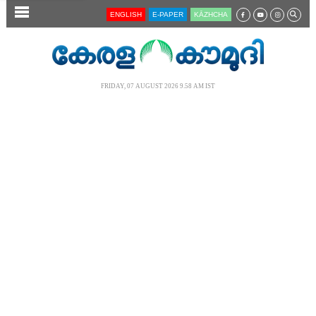
SECTIONS
ENGLISH
E-PAPER
KĀZHCHA
HOME
LATEST
FRIDAY, 07 AUGUST 2026 9.58 AM IST
AUDIO
NOTIFIED NEWS
POLL
KERALA
LOCAL
NEWS 360
CASE DIARY