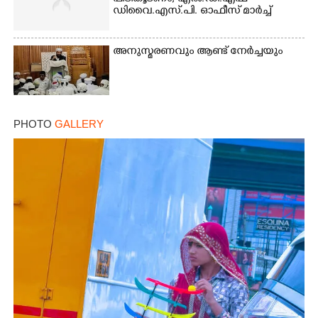
ഡിവൈ.എസ്.പി. ഓഫീസ് മാർച്ച്
×
Share this link
അനുസ്മരണവും ആണ്ട് നേർച്ചയും
PHOTO
GALLERY
Copy Link