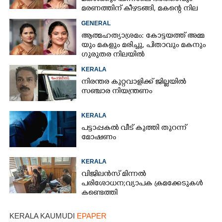
മരണത്തിന് കീഴടങ്ങി, മകന്റെ നില
അതീവ ഗുരുതരം
GENERAL
ആ​ത്മ​ഹ​ത്യാ​ശ്ര​മം​:​ കോട്ടയത്ത് അ​മ്മ​
യും​ ​മ​ക​ളും​ ​മ​രി​ച്ചു, പിതാവും മകനും
ഗുരുതര നിലയിൽ
KERALA
നിരന്തര കുറ്റവാളിക്ക് ജില്ലയിൽ
സഞ്ചാര നിയന്ത്രണം
KERALA
പട്ടാപ്പകൽ വീട് കുത്തി തുറന്ന്
മോഷണം
KERALA
വിജിലൻസ് മിന്നൽ
പരിശോധന; വ്യാപക ക്രമക്കേടുകൾ
കണ്ടെത്തി
KERALA KAUMUDI
EPAPER