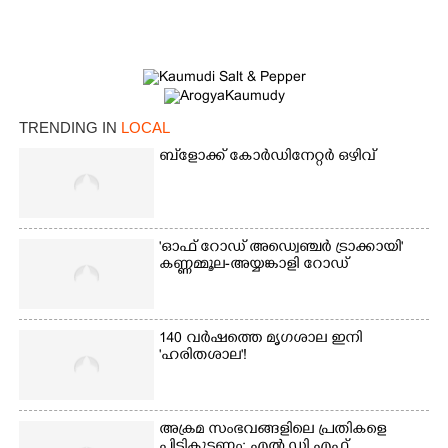
TRENDING IN
LOCAL
ബ്‌ളോക്ക് കോർഡിനേറ്റർ ഒഴിവ്
'ഓഫ് റോഡ് അഡ്വെഞ്ചർ ട്രാക്കായി'
കണ്ണമ്മൂല-അയ്യങ്കാളി റോഡ്
140 വർഷത്തെ മൃഗശാല ഇനി
'ഹരിതശാല'!
അക്രമ സംഭവങ്ങളിലെ പ്രതികളെ
പിടികൂടണം; എൽ.ഡി.എഫ്