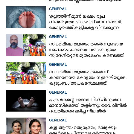
കിഴക്കൻ വെള്ളമെത്തിയാൽ ആശങ്ക
ഇരട്ടിക്കും
GENERAL
'കുഞ്ഞിന് മൂന്ന് ലക്ഷം രൂപ
വിലയിട്ടതോടെ തട്ടിപ്പ് മനസിലായി,
കോട്ടയത്ത് കുട്ടികളെ വിൽക്കുന്ന
സംഘം'; കൂടുതൽ
GENERAL
വെളിപ്പെടുത്തലുമായി ഗർഭിണി
സിക്കിമിലെ തുരങ്കം തകർന്നുണ്ടായ
അപകടം; കാണാതായ കോട്ടയം
സ്വദേശിയുടെ മൃതദേഹം കണ്ടെത്തി
GENERAL
സിക്കിമിലെ തുരങ്കം തകർന്ന്
കാണാതായ കോട്ടയം സ്വദേശിയുടെ
കുടുംബം അപകടസ്ഥലത്ത്;
രക്ഷാപ്രവർത്തനം ദുഷ്‌കരമെന്ന്
GENERAL
വിവരം
ഏക മകന്റെ മരണത്തിന് പിന്നാലെ
മാനസികമായി തളർന്നു; വൈപ്പിനിൽ
ദമ്പതിമാരെ മരിച്ച നിലയിൽ
കണ്ടെത്തി
GENERAL
കൂട്ട ആത്മഹത്യാശ്രമം; ഭാര്യക്കും
മകൾക്കും പിന്നാലെ ഭർത്താവും