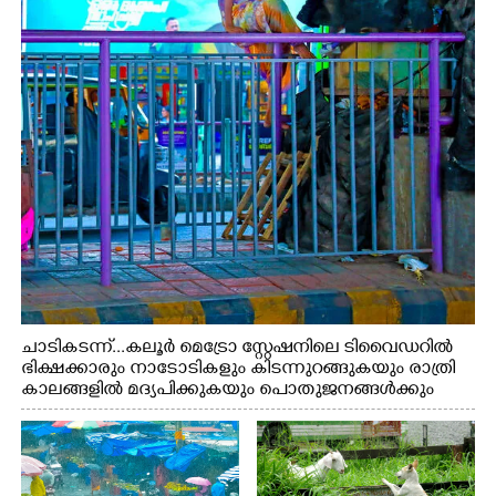
ചാടികടന്ന്...കലൂർ മെട്രോ സ്റ്റേഷനിലെ ടിവൈഡറിൽ
ഭിക്ഷക്കാരും നാടോടികളും കിടന്നുറങ്ങുകയും രാത്രി
കാലങ്ങളിൽ മദ്യപിക്കുകയും പൊതുജനങ്ങൾക്കും
വാഹനത്തിൽ പോകുന്നവർക്കും ബുദ്ധിമുട്ട് ഉണ്ടായ
സാഹചര്യത്തിൽ അധികാരികൾ കമ്പി കൊണ്ട് മറച്ച
വേലി ചാടികടക്കുന്ന നാടോടി സ്ത്രീ