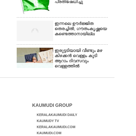
പ്രതിഷേധിച്ചു
ഇന്നലെ ഊർജ്ജിത
തെരച്ചിൽ; ഗൗതംകൃഷ്ണയെ
കണ്ടെത്താനായില്ല
ഇരുട്ടടിയായി വീണ്ടും മഴ
കിഴക്കൻ വെള്ളം കൂടി
ആറാം ദിവസവും
വെള്ളത്തിൽ
KAUMUDI GROUP
KERALAKAUMUDI DAILY
KAUMUDY TV
KERALAKAUMUDI.COM
KAUMUDI.COM