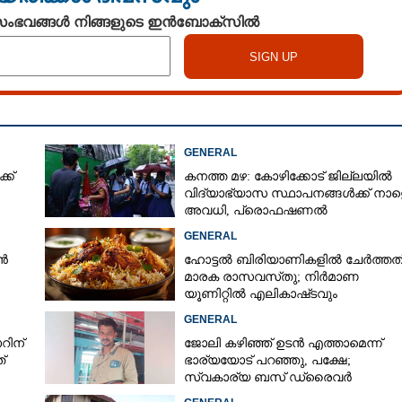
 സംഭവങ്ങൾ നിങ്ങളുടെ ഇൻബോക്സിൽ
GENERAL
്ക്
കനത്ത മഴ: കോഴിക്കോട് ജില്ലയിൽ
വിദ്യാഭ്യാസ സ്ഥാപനങ്ങൾക്ക് നാള
അവധി,​ പ്രൊഫഷണൽ
കോളേജുകൾക്ക് ബാധകമല്ല
GENERAL
ൻ
ഹോട്ടൽ ബിരിയാണികളിൽ ചേർത്തത
മാരക രാസവസ്‌തു; നിർമാണ
യൂണിറ്റിൽ എലികാഷ്‌ടവും
കുപ്പിച്ചില്ലും
GENERAL
റിന്
ജോലി കഴിഞ്ഞ് ഉടൻ എത്താമെന്ന്
്
ഭാര്യയോട് പറഞ്ഞു, പക്ഷേ;
സ്വകാര്യ ബസ് ഡ്രൈവ‌ർ
ബസിനുള്ളിൽ തൂങ്ങിമരിച്ച നിലയിൽ