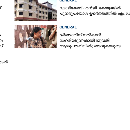
GENERAL
്
കോഴിക്കോട് എൻജി. കോളേജിൽ
പുനരുപയോഗ ഊർജ്ജത്തിൽ എം.ഡ
GENERAL
ൾ
ഭർത്താവിന് നൽകാൻ
നം
ലഹരിമരുന്നുമായി യുവതി
സ്
ആശുപത്രിയിൽ; തടവുകാരുടെ
കയ്യിൽ കൊടുത്തുവിടാൻ പദ്ധതി
്ടിൽ
Share this link
Copy Link
ി ഗംഭീരം' പദ്ധതിക്ക് തുടക്കം