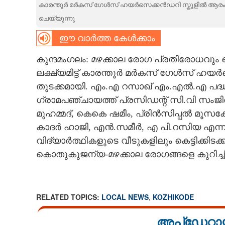
കാരന്തൂർ മർകസ് ഗേൾസ് ഹയർസെക്കൻഡറി സ്കൂളിൽ ആരംഭിച്ച
CARTOONS
ചെയ്യുന്നു
ഈ വാർത്ത കേൾക്കാം
LITERATURE
കുന്ദമംഗലം: മഴക്കാല രോഗ പ്രതിരോധവ
ലക്ഷ്യമിട്ട് കാരന്തൂർ മർകസ് ഗേൾസ് ഹയർസെക
ZOOM
തുടക്കമായി. എം.എ റസാഖ് എം.എൽ.എ പദ്ധ
ഗ്രാമപഞ്ചായത്ത് പ്രസിഡന്റ് സി.വി സംജി
CONTACT US
മുഹമ്മദ്, കെകെ ഷമീം, പ്രിൻസിപ്പൽ മൂസ
കാദർ ഹാജി, എൻ.സമീർ, എ പി.റസിയ എന്നിവ
വിദ്യാർത്ഥികളുടെ വീടുകളിലും കെട്ടിക്കിട
കൊതുകുജന്യ-മഴക്കാല രോഗങ്ങളെ കുറിച
RELATED TOPICS:
LOCAL NEWS
,
KOZHIKODE
അപ്ഡേറ്റാ