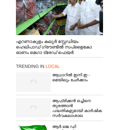
എറണാകുളം കലൂർ സ്റ്റേഡിയം
ഹെലിപാഡ് ഗ്രൗണ്ടിൽ സപ്ളൈകോ
ഓണം മെഗാ ട്രേഡ് ഫെയർ
സംസ്ഥാനതല ഉദ്ഘാടനം നിർവഹിച്ച്
സ്റ്റാൾ സന്ദർശിക്കുന്ന മുഖ്യമന്ത്രി വി.ഡി.
TRENDING IN
LOCAL
സതീശൻ. മന്ത്രി അനൂപ് ജേക്കബ് സമീപം
ആധാറിൽ ഇനി ഇ -
മെയിലും ചേർക്കാം
ആഫ്രിക്കൻ ഒച്ചിനെ
തുരത്താൻ
പദ്ധതികളുമായി കാർഷിക
സർവകലാശാല
ആർ.ജെ.ഡി