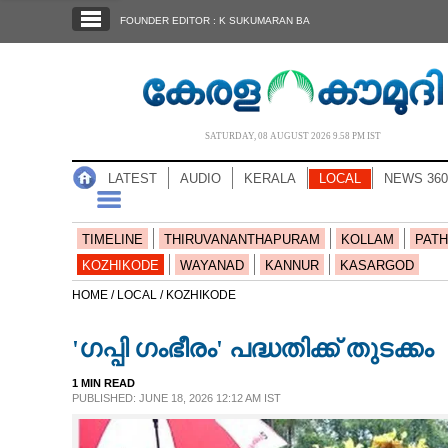
SECTIONS
FOUNDER EDITOR : K SUKUMARAN BA
HOME
LATEST
AUDIO
SATURDAY, 08 AUGUST 2026 9.58 PM IST
NOTIFIED NEWS
LATEST
AUDIO
KERALA
LOCAL
NEWS 360
POLL
KERALA
TIMELINE
THIRUVANANTHAPURAM
KOLLAM
PATH
KOZHIKODE
WAYANAD
KANNUR
KASARGOD
LOCAL
HOME /
LOCAL /
KOZHIKODE
'ഗപ്പി ഗംഭീരം' പദ്ധതിക്ക് തുടക്കം
NEWS 360
1 MIN READ
PUBLISHED: JUNE 18, 2026 12:12 AM IST
CASE DIARY