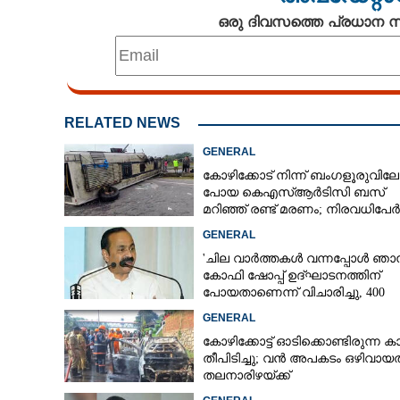
ഒരു ദിവസത്തെ പ്രധാന
RELATED NEWS
GENERAL
കോഴിക്കോട് നിന്ന് ബംഗളൂരുവിലേക
പോയ കെഎസ്‌ആർടിസി ബസ്
മറിഞ്ഞ് രണ്ട് മരണം; നിരവധിപേർ
ഗുരുതരാവസ്ഥയിൽ
GENERAL
'ചില വാർത്തകൾ വന്നപ്പോൾ ഞാ
കോഫി ഷോപ്പ് ഉദ്ഘാടനത്തിന്
പോയതാണെന്ന് വിചാരിച്ചു, 400
കോടിയുടെ പ്രോജക്ടാണ് അത്'
GENERAL
കോഴിക്കോട്ട് ഓടിക്കൊണ്ടിരുന്ന കാ
തീപിടിച്ചു; വൻ അപകടം ഒഴിവായത
തലനാരിഴയ്ക്ക്