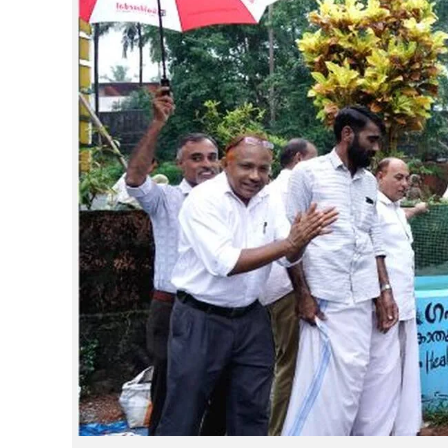
CINEMA
OPINION
PHOTOS
LIFESTYLE
SPIRITUAL
INFO+
ART
ASTRO