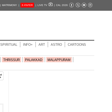
|
MATRIMONY |
E-PAPER
|
LIVE TV
|
CAL 2026
SPIRITUAL
INFO+
ART
ASTRO
CARTOONS
THRISSUR
PALAKKAD
MALAPPURAM