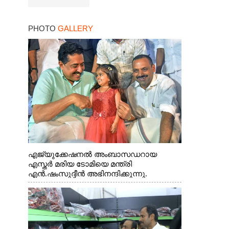
PHOTO
GALLERY
എജ്യുക്കേഷനൽ അംബാസഡറായ
എസ്തർ മരിയ ടോമിയെ മന്ത്രി
എൻ.ഷംസുദ്ദീൻ അഭിനന്ദിക്കുന്നു.