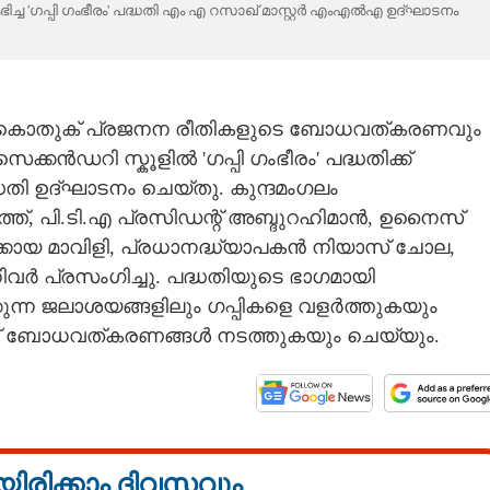
 'ഗപ്പി ഗംഭീരം' പദ്ധതി എം എ റസാഖ് മാസ്റ്റർ എംഎൽഎ ഉദ്ഘാടനം
ും കൊതുക് പ്രജനന രീതികളുടെ ബോധവത്കരണവും
്കൻഡറി സ്കൂളിൽ 'ഗപ്പി ഗംഭീരം' പദ്ധതിക്ക്
തി ഉദ്ഘാടനം ചെയ്തു. കുന്ദമംഗലം
ത്ത്, പി.ടി.എ പ്രസിഡന്റ് അബ്ദുറഹിമാൻ, ഉനൈസ്
ക്കോയ മാവിളി, പ്രധാനദ്ധ്യാപകൻ നിയാസ് ചോല,
ർ പ്രസംഗിച്ചു. പദ്ധതിയുടെ ഭാഗമായി
ക്കുന്ന ജലാശയങ്ങളിലും ഗപ്പികളെ വളർത്തുകയും
്ച് ബോധവത്കരണങ്ങൾ നടത്തുകയും ചെയ്യും.
യിരിക്കാം ദിവസവും