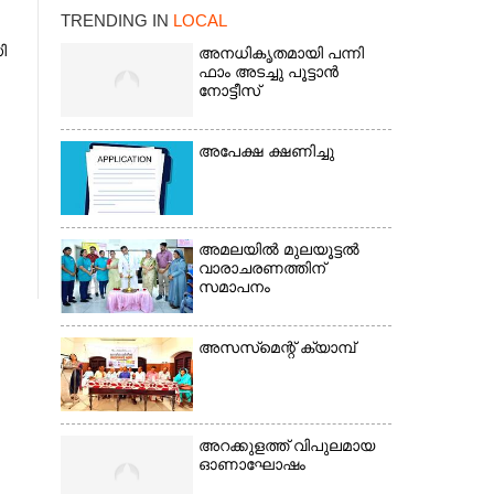
TRENDING IN
LOCAL
ി
അനധികൃതമായി പന്നി
ഫാം അടച്ചു പൂട്ടാൻ
നോട്ടീസ്
അപേക്ഷ ക്ഷണിച്ചു
×
അമലയിൽ മുലയൂട്ടൽ
വാരാചരണത്തിന്
സമാപനം
അസസ്‌മെന്റ് ക്യാമ്പ്
അറക്കുളത്ത് വിപുലമായ
ഓണാഘോഷം