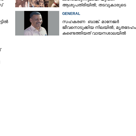
സ്
ആശുപത്രിയിൽ; തടവുകാരുടെ
കയ്യിൽ കൊടുത്തുവിടാൻ പദ്ധതി
GENERAL
്ടിൽ
സഹകരണ ബാങ്ക് മാനേജർ
ജീവനൊടുക്കിയ നിലയിൽ; മൃതദേഹം
കണ്ടെത്തിയത് വായനശാലയിൽ
്
Share this link
Copy Link
പ്രതിഭാ സംഗമവും അവാർഡ് ദാനവും