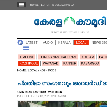
SECTIONS
FOUNDER EDITOR : K SUKUMARAN BA
HOME
LATEST
AUDIO
FRIDAY, 07 AUGUST 2026 2.19 PM IST
NOTIFIED NEWS
LATEST
AUDIO
KERALA
LOCAL
NEWS 360
POLL
KERALA
TIMELINE
THIRUVANANTHAPURAM
KOLLAM
PATH
KOZHIKODE
WAYANAD
KANNUR
KASARGOD
LOCAL
HOME /
LOCAL /
KOZHIKODE
പ്രതിഭാ സംഗമവും അവാർഡ് ദ
NEWS 360
1 MIN READ
| AUTHOR :
WEB DESK
PUBLISHED: JULY 07, 2026 12:00 AM IST
CASE DIARY