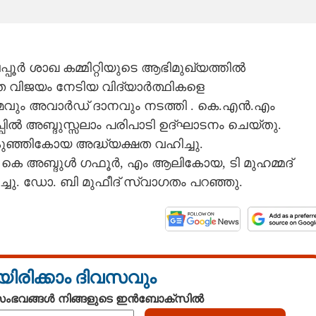
്പൂർ ശാഖ കമ്മിറ്റിയുടെ ആഭിമുഖ്യത്തിൽ
നത വിജയം നേടിയ വിദ്യാർത്ഥികളെ
ഗമവും അവാർഡ് ദാനവും നടത്തി . കെ.എൻ.എം
പ്പിൽ അബ്ദുസ്സലാം പരിപാടി ഉദ്ഘാടനം ചെയ്തു.
ുഞ്ഞികോയ അദ്ധ്യക്ഷത വഹിച്ചു.
ി കെ അബ്ദുൾ ഗഫൂർ, എം ആലികോയ, ടി മുഹമ്മദ്
ച്ചു. ഡോ. ബി മുഫീദ് സ്വാഗതം പറഞ്ഞു.
യിരിക്കാം ദിവസവും
 സംഭവങ്ങൾ നിങ്ങളുടെ ഇൻബോക്സിൽ