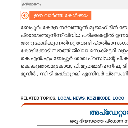
ഉദ്ഘാടനം
CARTOONS
ഈ വാർത്ത കേൾക്കാം
LITERATURE
ബേപ്പൂർ: കേരള നദ്‌വത്തുൽ മുജാഹിദീൻ ബേപ
പ്രദേശത്തുനിന്ന് വിവിധ പരീക്ഷകളിൽ ഉന്
അനുമോദിക്കുന്നതിനു വേണ്ടി പ്രതിഭാസം
ZOOM
കോഴിക്കോട് സൗത്ത് ജില്ലാ സെക്രട്ടറി വള
കെ.എൻ.എം ബേപ്പൂർ ശാഖ പ്രസിഡന്റ് പി.ക
CONTACT US
കെ.കുഞ്ഞാമുകോയ, പി.മുഹമ്മദ് ഹനീഫ, ട
മുനീർ , സി ടി മഷ്ഹൂറലി എന്നിവർ പ്രസംഗി
RELATED TOPICS:
LOCAL NEWS
,
KOZHIKODE
,
LOCO
അപ്ഡേറ്റാ
ഒരു ദിവസത്തെ പ്രധാന