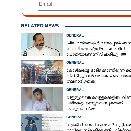
RELATED NEWS
GENERAL
'ചില വാർത്തകൾ വന്നപ്പോൾ ഞാ
കോഫി ഷോപ്പ് ഉദ്ഘാടനത്തിന്
പോയതാണെന്ന് വിചാരിച്ചു, 400
കോടിയുടെ പ്രോജക്ടാണ് അത്'
GENERAL
കോഴിക്കോട്ട് ഓടിക്കൊണ്ടിരുന്ന കാ
തീപിടിച്ചു; വൻ അപകടം ഒഴിവായത
തലനാരിഴയ്ക്ക്
GENERAL
വീട്ടുമുറ്റത്തെ വെള്ളക്കെട്ടിൽ വീണ
പരിക്കേറ്റ രണ്ടുവയസുകാരന്
ദാരുണാന്ത്യം
GENERAL
'കളക്‌ടർ ഉറങ്ങിപ്പോയോ? കുട്ടിക
രാവിലെ സ്‌കൂളിലെത്തി'; വിമർശ