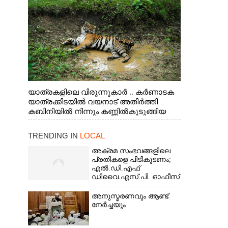
യാത്രകളിലെ വിരുന്നുകാർ .. കർണാടക
യാത്രക്കിടയിൽ വയനാട് അതിർത്തി
കബിനിയിൽ നിന്നും കണ്ണിൽകുടുങ്ങിയ
കടുവ.
TRENDING IN
LOCAL
അക്രമ സംഭവങ്ങളിലെ
പ്രതികളെ പിടികൂടണം;
എൽ.ഡി.എഫ്
ഡിവൈ.എസ്.പി. ഓഫീസ്
മാർച്ച്
അനുസ്മരണവും ആണ്ട്
നേർച്ചയും