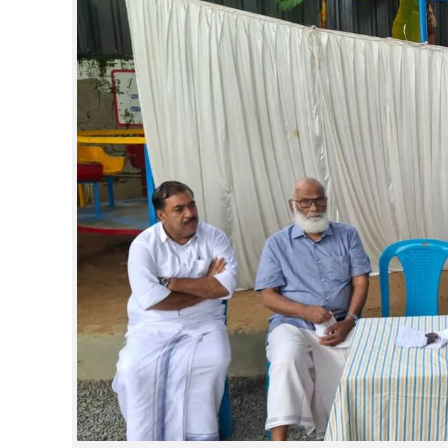
CINEMA
OPINION
PHOTOS
LIFESTYLE
SPIRITUAL
INFO+
ART
ASTRO