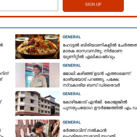
GENERAL
ൻ
ഹോട്ടൽ ബിരിയാണികളിൽ ചേർത്തത
മാരക രാസവസ്‌തു; നിർമാണ
യൂണിറ്റിൽ എലികാഷ്‌ടവും
കുപ്പിച്ചില്ലും
GENERAL
റിന്
ജോലി കഴിഞ്ഞ് ഉടൻ എത്താമെന്ന്
്
ഭാര്യയോട് പറഞ്ഞു, പക്ഷേ;
സ്വകാര്യ ബസ് ഡ്രൈവ‌ർ
ബസിനുള്ളിൽ തൂങ്ങിമരിച്ച നിലയിൽ
GENERAL
്
കോഴിക്കോട് എൻജി. കോളേജിൽ
പുനരുപയോഗ ഊർജ്ജത്തിൽ എം.ഡ
GENERAL
ൾ
ഭർത്താവിന് നൽകാൻ
നം
ലഹരിമരുന്നുമായി യുവതി