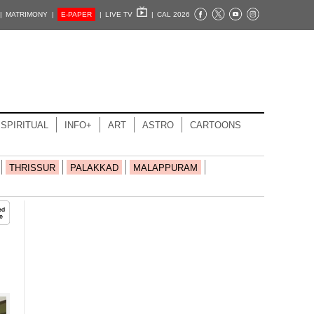
|
MATRIMONY |
E-PAPER
|
LIVE TV
|
CAL 2026
SPIRITUAL
INFO+
ART
ASTRO
CARTOONS
THRISSUR
PALAKKAD
MALAPPURAM