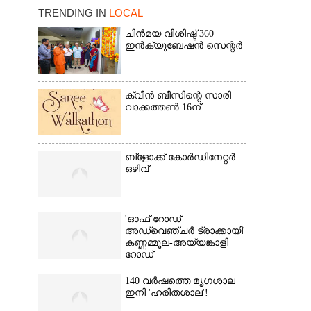
TRENDING IN
LOCAL
ചിൻമയ വിശിഷ്ട് 360
ഇൻക്യുബേഷൻ സെന്റർ
ക്വീൻ ബീസിന്റെ സാരി
വാക്കത്തൺ 16ന്
×
ബ്‌ളോക്ക് കോർഡിനേറ്റർ
ഒഴിവ്
'ഓഫ് റോഡ്
അഡ്വെഞ്ചർ ട്രാക്കായി'
കണ്ണമ്മൂല-അയ്യങ്കാളി
റോഡ്
140 വർഷത്തെ മൃഗശാല
ഇനി 'ഹരിതശാല'!