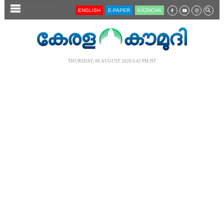
SECTIONS
ENGLISH
E-PAPER
KĀZHCHA
HOME
LATEST
THURSDAY, 06 AUGUST 2026 6.42 PM IST
AUDIO
NOTIFIED NEWS
POLL
KERALA
LOCAL
NEWS 360
CASE DIARY