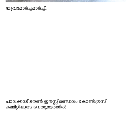
യുവമോർച്ചമാർച്ച്...
പാലക്കാട് ടൗൺ ഈസ്റ്റ് മണ്ഡലം കോൺഗ്രസ്
കമ്മിറ്റിയുടെ നേതൃത്വത്തിൽ