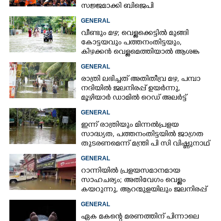
സജ്ജമാക്കി ബിജെപി
GENERAL
വീണ്ടും മഴ; വെള്ളക്കെട്ടിൽ മുങ്ങി
കോട്ടയവും പത്തനംതിട്ടയും,
കിഴക്കൻ വെള്ളമെത്തിയാൽ ആശങ്ക
ഇരട്ടിക്കും
GENERAL
രാത്രി ലഭിച്ചത് അതിതീവ്ര മഴ, പമ്പാ
നദിയിൽ ജലനിരപ്പ് ഉയർന്നു,
മൂഴിയാർ ഡാമിൽ റെഡ് അലർട്ട്
GENERAL
ഇന്ന് രാത്രിയും മിന്നൽപ്രളയ
സാദ്ധ്യത,​ പത്തനംതിട്ടയിൽ ജാഗ്രത
തുടരണമെന്ന് മന്ത്രി പി സി വിഷ്ണുനാഥ്
GENERAL
റാന്നിയിൽ പ്രളയസമാനമായ
സാഹചര്യം; അതിവേഗം വെള്ളം
കയറുന്നു, ആറന്മുളയിലും ജലനിരപ്പ്
ഉയരുന്നു
GENERAL
ഏക മകന്റെ മരണത്തിന് പിന്നാലെ