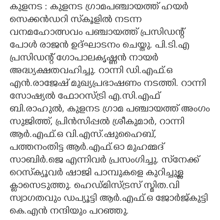
കുളനട : കുളനട ഗ്രാമപഞ്ചായത്ത് ഹയർ
CARTOONS
സെക്കൻഡറി സ്‌കൂളിൽ നടന്ന
വനമഹോത്സവം പഞ്ചായത്ത് പ്രസിഡന്റ്
പോൾ രാജൻ ഉദ്ഘാടനം ചെയ്തു. പി.ടി.എ
LITERATURE
പ്രസിഡന്റ് ഗോപാലകൃഷ്ണൻ നായർ
അദ്ധ്യക്ഷതവഹിച്ചു. റാന്നി ഡി.എഫ്.ഒ
ZOOM
എൻ.രാജേഷ് മുഖ്യപ്രഭാഷണം നടത്തി. റാന്നി
സോഷ്യൽ ഫോറസ്ട്രി എ.സി.എഫ്
CONTACT US
ബി.രാഹുൽ, കുളനട ഗ്രാമ പഞ്ചായത്ത് അംഗം
സുജിത്ത്, പ്രിൻസിപ്പൽ ശ്രീകുമാർ, റാന്നി
ആർ.എഫ്.ഒ വി.എസ്.ഷുഹൈബ്,
പത്തനംതിട്ട ആർ.എഫ്.ഓ മുഹമ്മദ്
സാബിർ.ജെ എന്നിവർ പ്രസംഗിച്ചു. സ്‌നേക്ക്
റെസ്‌ക്യൂവർ ഷാജി പാമ്പുകളെ കുറിച്ചുള്ള
ക്ലാസെടുത്തു. ഹെഡ്മിസ്ട്രസ് സ്മിത.വി
സ്വാഗതവും ഡപ്യൂട്ടി ആർ.എഫ്.ഒ ജോർജ്കുട്ടി
കെ.എൻ നന്ദിയും പറഞ്ഞു.