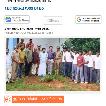
HOME /
LOCAL /
PATHANAMTHITTA
CINEMA
വനമഹോത്സവം
OPINION
Share
1 MIN READ
| AUTHOR :
WEB DESK
PHOTOS
PUBLISHED: JULY 05, 2026 12:46 AM IST
LIFESTYLE
SPIRITUAL
INFO+
ART
ഈ വാർത്ത കേൾക്കാം
ASTRO