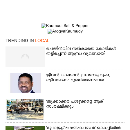
TRENDING IN
LOCAL
ചെമ്മീൻവില നൽകാതെ കോടികൾ
തട്ടിച്ചെന്ന് ആന്ധ്ര വ്യവസായി
×
Share this link
ജീവൻ കാക്കാൻ പ്രഥമശുശ്രൂഷ,
ഒഴിവാക്കാം മുങ്ങിമരണങ്ങൾ
'തൃക്കാക്കര പശു'ക്കളെ ആര്
Copy Link
സംരക്ഷിക്കും
'പ്രോജക്ട് ഗെയിംചേഞ്ചർ' കൊച്ചിയിൽ