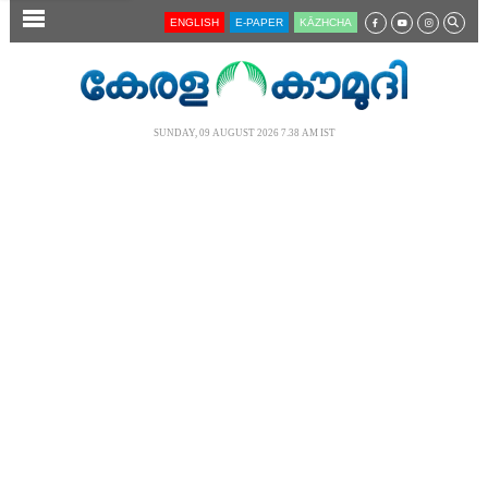
SECTIONS
ENGLISH
E-PAPER
KĀZHCHA
HOME
LATEST
SUNDAY, 09 AUGUST 2026 7.38 AM IST
AUDIO
NOTIFIED NEWS
POLL
KERALA
LOCAL
NEWS 360
CASE DIARY