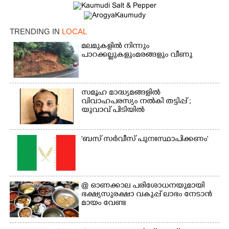
TRENDING IN
LOCAL
മലമുകളിൽ നിന്നും
പാറക്കല്ലുകളുംമരങ്ങളും വീണു
സമൂഹ മാദ്ധ്യമങ്ങളിൽ
×
വിവാഹപരസ്യം നൽകി തട്ടിപ്പ് ;
Share this link
യുവാവ് പിടിയിൽ
'ബസ് സർവീസ് പുനഃസ്ഥാപിക്കണം'
Copy Link
@​​​​​​​ ഓണക്കാല പരിശോധനയുമായി
ഭക്ഷ്യസുരക്ഷാ വകുപ്പ് ലാഭം നേടാൻ
മായം വേണ്ട