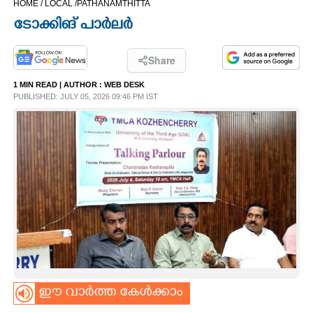
HOME /
LOCAL /
PATHANAMTHITTA
CINEMA
ടോക്കിങ് പാർലർ
OPINION
Share
1 MIN READ
| AUTHOR :
WEB DESK
PHOTOS
PUBLISHED: JULY 05, 2026 09:46 PM IST
LIFESTYLE
SPIRITUAL
INFO+
ART
ഈ വാർത്ത കേൾക്കാം
ASTRO