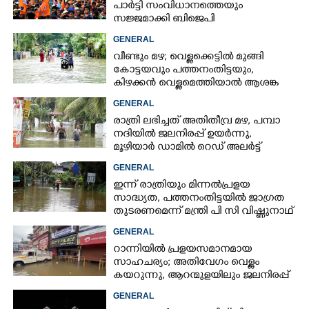
പാർട്ടി സംവിധാനത്തെയും
സജ്ജമാക്കി ബിജെപി
GENERAL
വീണ്ടും മഴ; വെള്ളക്കെട്ടിൽ മുങ്ങി
കോട്ടയവും പത്തനംതിട്ടയും,
കിഴക്കൻ വെള്ളമെത്തിയാൽ ആശങ്ക
ഇരട്ടിക്കും
GENERAL
രാത്രി ലഭിച്ചത് അതിതീവ്ര മഴ, പമ്പാ
നദിയിൽ ജലനിരപ്പ് ഉയർന്നു,
മൂഴിയാർ ഡാമിൽ റെഡ് അലർട്ട്
GENERAL
ഇന്ന് രാത്രിയും മിന്നൽപ്രളയ
സാദ്ധ്യത,​ പത്തനംതിട്ടയിൽ ജാഗ്രത
തുടരണമെന്ന് മന്ത്രി പി സി വിഷ്ണുനാഥ്
GENERAL
റാന്നിയിൽ പ്രളയസമാനമായ
സാഹചര്യം; അതിവേഗം വെള്ളം
കയറുന്നു, ആറന്മുളയിലും ജലനിരപ്പ്
ഉയരുന്നു
GENERAL