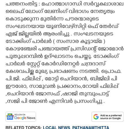
പത്തനംതിട്ട : മഹാത്മാഗാന്ധി സർവ്വകലാശാല
CARTOONS
ലൈഫ് ലോംഗ് ലേണിംഗ് വിഭാഗം നേതൃത്വം
കൊടുക്കുന്ന മുതിർന്ന പൗരന്മാരുടെ
സംഘടനയായ യൂണിവേഴ്‌സിറ്റി ഒഫ് തേർഡ്
LITERATURE
എജ് ജില്ലയിൽ ആരംഭിച്ചു . സംഘടനയുടെ
ടോക്കിംഗ് പാർലർ ( സംസാര കൂട്ടായ്മ )
ZOOM
കോഴഞ്ചേരി പഞ്ചായത്ത് പ്രസിഡന്റ് ജോമോൻ
പുതുപ്പറമ്പിൽ ഉദ്ഘാടനം ചെയ്തു. ടോക്കിംഗ്
CONTACT US
പാർലർ സ്റ്റേറ്റ് കോർഡിനേറ്റർ ചന്ദ്രദാസ്
കേശവപിള്ള മുഖ്യ പ്രഭാഷണം നടത്തി. പ്രൊഫ.
പി.ജി. ഫിലിപ്പ് , മോട്ടി ചെറിയാൻ, ബിജിലി പി
ഈശോ, സാമുവൽ പ്രക്കാനം,റോയി ഫിലി​പ്പ്
,ചെറിയാൻ ജോസഫ് ,ഷാജി തുമ്പുംപാട്ട്
,സജി പി ജോൺ എന്നിവർ പ്രസംഗി​ച്ചു .
RELATED TOPICS:
LOCAL NEWS
,
PATHANAMTHITTA