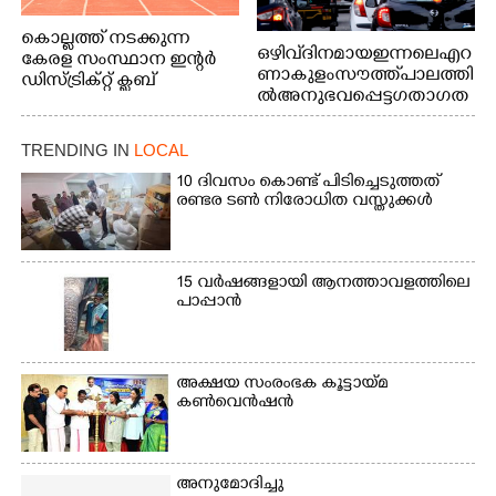
കൊല്ലത്ത് നടക്കുന്ന
ഒഴിവ് ദിനമായ ഇന്നലെ എറ
കേരള സംസ്ഥാന ഇന്റർ
ണാകുളം സൗത്ത് പാലത്തി
ഡിസ്ട്രിക്റ്റ് ക്ലബ്
ൽ അനുഭവപ്പെട്ട ഗതാഗത
അത്‌ലറ്റിക്
ക്കുരുക്ക്
ചാമ്പ്യൻഷിപ്പിൽ അണ്ടർ
20 ആൺകുട്ടികളുടെ 200
TRENDING IN
LOCAL
മീറ്റർ ഓട്ടം ഫൈനൽ
10 ദിവസം കൊണ്ട് പിടിച്ചെടുത്തത്
മത്സരത്തിനിടെ സിന്തറ്റിക്
രണ്ടര ടൺ നിരോധിത വസ്തുക്കൾ
ട്രാക്കിന് കുറുകെ ഓടുന്ന
നായകൾ.
15 വർഷങ്ങളായി ആനത്താവളത്തിലെ
പാപ്പാൻ
അക്ഷയ സംരംഭക കൂട്ടായ്മ
കൺവെൻഷൻ
അനുമോദിച്ചു