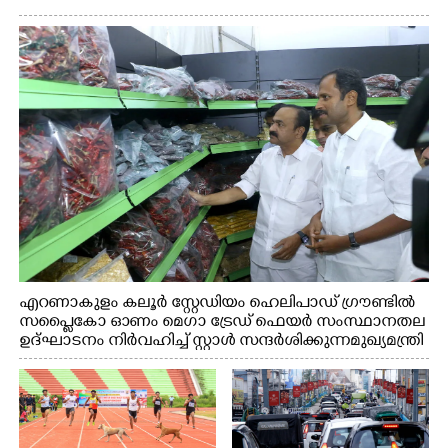
എറണാകുളം കലൂർ സ്റ്റേഡിയം ഹെലിപാഡ് ഗ്രൗണ്ടിൽ
സപ്ളൈകോ ഓണം മെഗാ ട്രേഡ് ഫെയർ സംസ്ഥാനതല
ഉദ്ഘാടനം നിർവഹിച്ച് സ്റ്റാൾ സന്ദർശിക്കുന്ന മുഖ്യമന്ത്രി
വി.ഡി. സതീശൻ. മന്ത്രി അനൂപ് ജേക്കബ് സമീപം