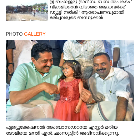
@ ബംഗളൂരു ട്രാൻസ്. ബസ് അപകടം '
വി​ശ്ര​മിക്കാൻ വിടാതെ ഡ്രൈ​വ​ർ​ക്ക്
ഡ്യൂട്ടി നൽകി ' ആരോപണവുമായി
മരിച്ചവരുടെ ബന്ധുക്കൾ
PHOTO
GALLERY
എജ്യുക്കേഷനൽ അംബാസഡറായ എസ്തർ മരിയ
ടോമിയെ മന്ത്രി എൻ.ഷംസുദ്ദീൻ അഭിനന്ദിക്കുന്നു.