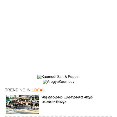
TRENDING IN
LOCAL
'തൃക്കാക്കര പശു'ക്കളെ ആര്
സംരക്ഷിക്കും