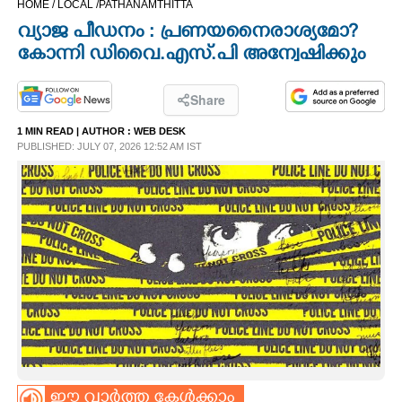
HOME /
LOCAL /
PATHANAMTHITTA
CINEMA
വ്യാജ പീഡനം : പ്രണയനൈരാശ്യമോ?
കോന്നി ഡിവൈ.എസ്.പി അന്വേഷിക്കും
OPINION
Share
PHOTOS
1 MIN READ
| AUTHOR :
WEB DESK
PUBLISHED: JULY 07, 2026 12:52 AM IST
LIFESTYLE
SPIRITUAL
INFO+
ART
ASTRO
ഈ വാർത്ത കേൾക്കാം