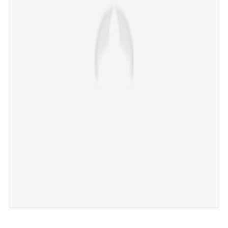
×
Share this link
Copy Link