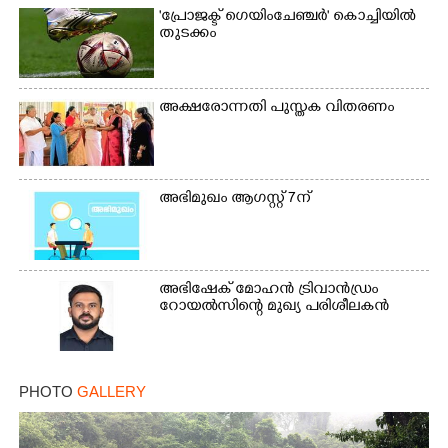
'പ്രോജക്ട് ഗെയിംചേഞ്ചർ' കൊച്ചിയിൽ
തുടക്കം
അക്ഷരോന്നതി പുസ്തക വിതരണം
അഭിമുഖം ആഗസ്റ്റ് 7ന്
അഭിഷേക് മോഹൻ ട്രിവാൻഡ്രം
റോയൽസിന്റെ മുഖ്യ പരിശീലകൻ
PHOTO
GALLERY