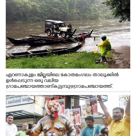
എറണാകുളം ജില്ലയിലെ കോതമംഗലം താലൂക്കിൽ
ഉൾപ്പെടുന്ന ഒരു വലിയ
ഗ്രാമപഞ്ചായത്താണ് കുട്ടമ്പുഴ ഗ്രാമ പഞ്ചായത്ത്.
ആദിവാസി ഊരുകളായ വെള്ളാരംകുത്ത്, കത്തിപ്പാറ,
ഉറിയംപെട്ടി, തേക്കല്ല്, വെട്ടിക്കല്ല്, മഞ്ചപ്പാറ എന്നീ ആറു
സ്ഥലങ്ങളിലേക്കുള്ള പ്രധാന സഞ്ചാര മാർഗമാണ് ഈ
കാണുന്ന കടത്ത് വള്ളം