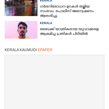
KERALA
ഗർഭനിരോധന ഉറകൾ തള്ളിയ
സംഭവം: പൊലീസ് അന്വേഷണം
ആരംഭിച്ചു
KERALA
ബൈക്ക് യാത്രികരായ യുവാക്കളെ
ആക്രമിച്ച പ്രതികൾ പിടിയിൽ
KERALA KAUMUDI
EPAPER