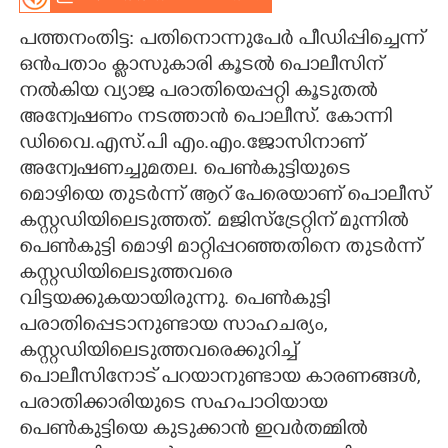
CARTOONS
പത്തനംതിട്ട: പതിനൊന്നുപേർ പീഡിപ്പിച്ചെന്ന്
ഒൻപതാം ക്ളാസുകാരി കൂടൽ പൊലീസിന്
നൽകിയ വ്യാജ പരാതിയെപ്പറ്റി കൂടുതൽ
LITERATURE
അന്വേഷണം നടത്താൻ പൊലീസ്. കോന്നി
ഡിവൈ.എസ്.പി എം.എം.ജോസിനാണ്
ZOOM
അന്വേഷണച്ചുമതല. പെൺകുട്ടിയുടെ
മൊഴിയെ തുടർന്ന് ആറ് പേരെയാണ് പൊലീസ്
CONTACT US
കസ്റ്റഡിയിലെടുത്തത്. മജിസ്ട്രേറ്റിന് മുന്നിൽ
പെൺകുട്ടി മൊഴി മാറ്റിപ്പറഞ്ഞതിനെ തുടർന്ന്
കസ്റ്റഡിയിലെടുത്തവരെ
വിട്ടയക്കുകയായിരുന്നു. പെൺകുട്ടി
പരാതിപ്പെടാനുണ്ടായ സാഹചര്യം,
കസ്റ്റഡിയിലെടുത്തവരെക്കുറിച്ച്
പാെലീസിനോട് പറയാനുണ്ടായ കാരണങ്ങൾ,
പരാതിക്കാരിയുടെ സഹപാഠിയായ
പെൺകുട്ടിയെ കുടുക്കാൻ ഇവർതമ്മിൽ