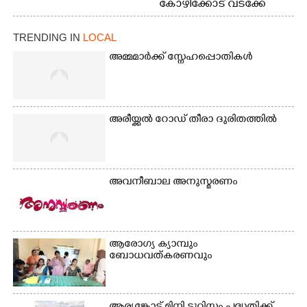
കോഴിക്കോട് വടക്കേ
വയലിൽ വെള്ളം
കയറിയതിനെ തുടർന്ന്
TRENDING IN
LOCAL
വീട്ടുസാധനങ്ങളുമായി
വെള്ളത്തിലൂടെ
അമ്മമാർക്ക് സ്നേഹപ്പൊതികൾ
നടന്നുവരുന്നവരെ
മതിലിനു മുകളിൽ നോക്കി
നിൽക്കുന്ന
നായ. ഫോട്ടോ: കെ.വിശ്വജി
അരീയ്ക്കൽ റോഡ് തീരാ ദുരിതത്തിൽ
ത്ത്
അവനീബാല അനുസ്മരണം
ആരോഗ്യ ക്യാമ്പും
ബോധവത്കരണവും