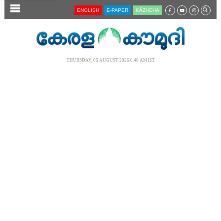
SECTIONS
ENGLISH
E-PAPER
KĀZHCHA
HOME
LATEST
THURSDAY, 06 AUGUST 2026 8.46 AM IST
AUDIO
NOTIFIED NEWS
POLL
KERALA
LOCAL
NEWS 360
CASE DIARY