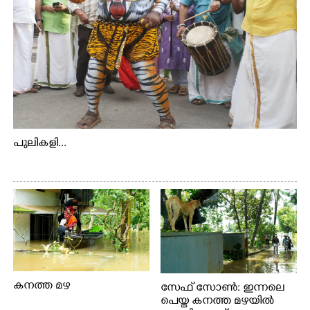
പുലികളി...
കനത്ത മഴ
സേഫ് സോൺ: ഇന്നലെ
പെയ്ത കനത്ത മഴയിൽ