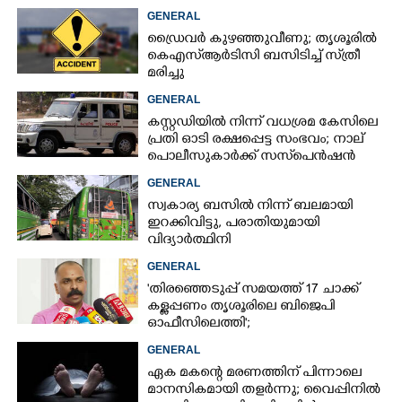
GENERAL
ഡ്രൈവർ കുഴഞ്ഞുവീണു; തൃശൂരിൽ
കെഎസ്‌ആർടിസി ബസിടിച്ച് സ്‌ത്രീ
മരിച്ചു
GENERAL
കസ്റ്റഡിയിൽ നിന്ന് വധശ്രമ കേസിലെ
പ്രതി ഓടി രക്ഷപ്പെട്ട സംഭവം; നാല്
പൊലീസുകാർക്ക് സസ്‌പെൻഷൻ
GENERAL
സ്വകാര്യ ബസിൽ നിന്ന് ബലമായി
ഇറക്കിവിട്ടു, പരാതിയുമായി
വിദ്യാർത്ഥിനി
GENERAL
'തിരഞ്ഞെടുപ്പ് സമയത്ത് 17 ചാക്ക്
കള്ളപ്പണം തൃശൂരിലെ ബിജെപി
ഓഫീസിലെത്തി';
വെളിപ്പെടുത്തലുമായി മുൻ ഓഫീസ്
GENERAL
സെക്രട്ടറി
ഏക മകന്റെ മരണത്തിന് പിന്നാലെ
മാനസികമായി തളർന്നു; വൈപ്പിനിൽ