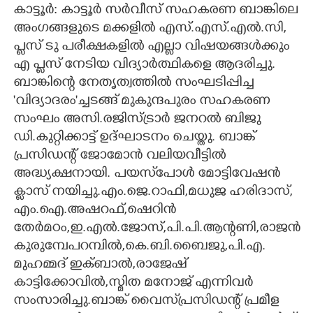
കാട്ടൂർ: കാട്ടൂർ സർവീസ് സഹകരണ ബാങ്കിലെ
CARTOONS
അംഗങ്ങളുടെ മക്കളിൽ എസ്.എസ്.എൽ.സി,
പ്ലസ് ടു പരീക്ഷകളിൽ എല്ലാ വിഷയങ്ങൾക്കും
എ പ്ലസ് നേടിയ വിദ്യാർത്ഥികളെ ആദരിച്ചു.
LITERATURE
ബാങ്കിന്റെ നേതൃത്വത്തിൽ സംഘടിപ്പിച്ച
'വിദ്യാദരം'ച്ചടങ്ങ് മുകുന്ദപുരം സഹകരണ
ZOOM
സംഘം അസി.രജിസ്ട്രാർ ജനറൽ ബിജു
ഡി.കുറ്റിക്കാട്ട് ഉദ്ഘാടനം ചെയ്തു. ബാങ്ക്
CONTACT US
പ്രസിഡന്റ് ജോമോൻ വലിയവീട്ടിൽ
അദ്ധ്യക്ഷനായി. പയസ്‌പോൾ മോട്ടിവേഷൻ
ക്ലാസ് നയിച്ചു.എം.ജെ.റാഫി,മധുജ ഹരിദാസ്,
എം.ഐ.അഷറഫ്,ഷെറിൻ
തേർമഠം,ഇ.എൽ.ജോസ്,പി.പി.ആന്റണി,രാജൻ
കുരുമ്പേപറമ്പിൽ,കെ.ബി.ബൈജു,പി.എ.
മുഹമ്മദ് ഇക്ബാൽ,രാജേഷ്
കാട്ടിക്കോവിൽ,സ്മിത മനോജ് എന്നിവർ
സംസാരിച്ചു.ബാങ്ക് വൈസ്‌പ്രസിഡന്റ് പ്രമീള