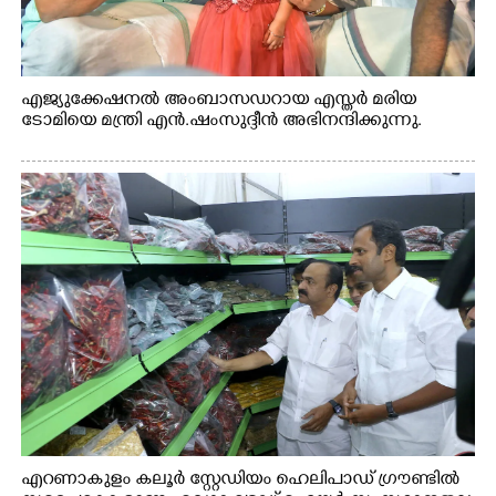
എജ്യുക്കേഷനൽ അംബാസഡറായ എസ്തർ മരിയ
ടോമിയെ മന്ത്രി എൻ.ഷംസുദ്ദീൻ അഭിനന്ദിക്കുന്നു.
എറണാകുളം കലൂർ സ്റ്റേഡിയം ഹെലിപാഡ് ഗ്രൗണ്ടിൽ