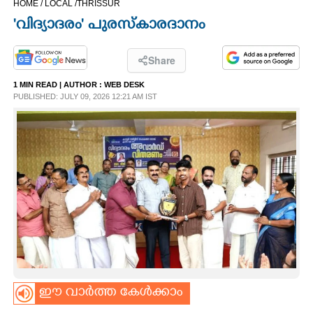
HOME /
LOCAL /
THRISSUR
CINEMA
'വിദ്യാദരം' പുരസ്കാരദാനം
OPINION
Share
1 MIN READ
| AUTHOR :
WEB DESK
PHOTOS
PUBLISHED: JULY 09, 2026 12:21 AM IST
LIFESTYLE
SPIRITUAL
INFO+
ART
ഈ വാർത്ത കേൾക്കാം
ASTRO