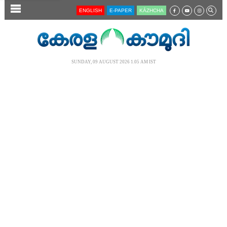
SECTIONS
ENGLISH
E-PAPER
KĀZHCHA
HOME
LATEST
SUNDAY, 09 AUGUST 2026 1.05 AM IST
AUDIO
NOTIFIED NEWS
POLL
KERALA
LOCAL
NEWS 360
CASE DIARY