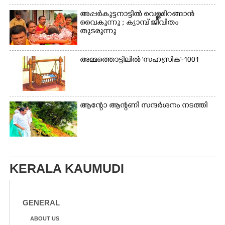
അപ്പർകുട്ടനാട്ടി​ൽ വെള്ളമിറങ്ങാൻ
വൈകുന്നു ; ക്യാമ്പ് ജീവിതം
തുടരുന്നു
അമ്മത്തൊട്ടിലിൽ 'സഹസ്രിക'-1001
ആന്റോ ആന്റണി​ സന്ദർശനം നടത്തി​
KERALA KAUMUDI
GENERAL
ABOUT US