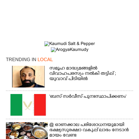
TRENDING IN
LOCAL
സമൂഹ മാദ്ധ്യമങ്ങളിൽ
വിവാഹപരസ്യം നൽകി തട്ടിപ്പ് ;
യുവാവ് പിടിയിൽ
×
Share this link
'ബസ് സർവീസ് പുനഃസ്ഥാപിക്കണം'
Copy Link
@​​​​​​​ ഓണക്കാല പരിശോധനയുമായി
ഭക്ഷ്യസുരക്ഷാ വകുപ്പ് ലാഭം നേടാൻ
മായം വേണ്ട