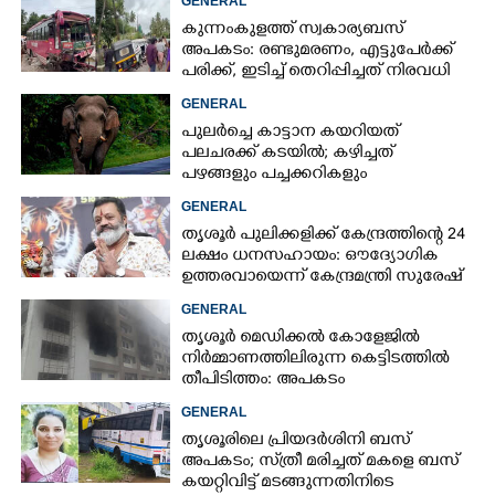
GENERAL
കുന്നംകുളത്ത് സ്വകാര്യബസ്
അപകടം: രണ്ടുമരണം, എട്ടുപേർക്ക്
പരിക്ക്, ഇടിച്ച് തെറിപ്പിച്ചത് നിരവധി
വാഹനങ്ങളെ
GENERAL
പുലർച്ചെ കാട്ടാന കയറിയത്
പലചരക്ക് കടയിൽ; കഴിച്ചത്
പഴങ്ങളും പച്ചക്കറികളും
GENERAL
തൃശൂർ പുലിക്കളിക്ക് കേന്ദ്രത്തിന്റെ 24
ലക്ഷം ധനസഹായം: ഔദ്യോഗിക
ഉത്തരവായെന്ന് കേന്ദ്രമന്ത്രി സുരേഷ്
ഗോപി
GENERAL
തൃശൂർ മെഡിക്കൽ കോളേജിൽ
നിർമ്മാണത്തിലിരുന്ന കെട്ടിടത്തിൽ
തീപിടിത്തം: അപകടം
മൂന്നാംനിലയിൽ
GENERAL
തൃശൂരിലെ പ്രിയദർശിനി ബസ്
അപകടം; സ്‌ത്രീ മരിച്ചത് മകളെ ബസ്
കയറ്റിവിട്ട് മടങ്ങുന്നതിനിടെ