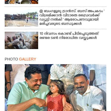
@ ബംഗളൂരു ട്രാൻസ്. ബസ് അപകടം '
വി​ശ്ര​മിക്കാൻ വിടാതെ ഡ്രൈ​വ​ർ​ക്ക്
ഡ്യൂട്ടി നൽകി ' ആരോപണവുമായി
മരിച്ചവരുടെ ബന്ധുക്കൾ
10 ദിവസം കൊണ്ട് പിടിച്ചെടുത്തത്
രണ്ടര ടൺ നിരോധിത വസ്തുക്കൾ
PHOTO
GALLERY