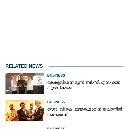
Loaded
:
3.29%
/
Mute
RELATED NEWS
BUSINESS
കേരളവിഷന് മൂന്ന് ബി.സി.എസ് രത്ന
പുരസ്‌കാരം
BUSINESS
ഡോ. വി.കെ. ജയകുമാറിന് ജപ്പാനിൽ
അവാർഡ്
BUSINESS