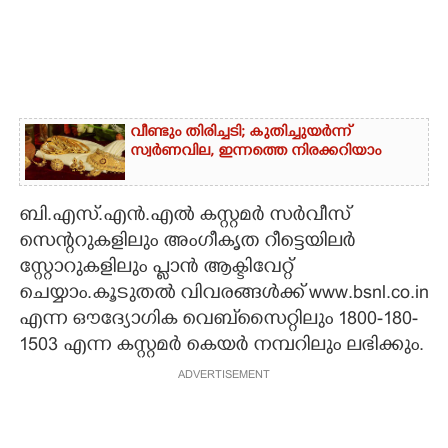
വീണ്ടും തിരിച്ചടി; കുതിച്ചുയർന്ന്
സ്വർണവില, ഇന്നത്തെ നിരക്കറിയാം
ബി.എസ്.എൻ.എൽ കസ്റ്റമർ സർവീസ്
സെന്ററുകളിലും അംഗീകൃത റീട്ടെയിലർ
സ്റ്റോറുകളിലും പ്ലാൻ ആക്ടിവേറ്റ്
ചെയ്യാം.കൂടുതൽ വിവരങ്ങൾക്ക് www.bsnl.co.in
എന്ന ഔദ്യോഗിക വെബ്‌സൈറ്റിലും 1800-180-
1503 എന്ന കസ്റ്റമർ കെയർ നമ്പറിലും ലഭിക്കും.
ADVERTISEMENT