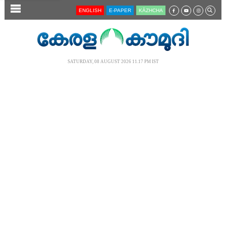
SECTIONS
ENGLISH
E-PAPER
KĀZHCHA
HOME
LATEST
SATURDAY, 08 AUGUST 2026 11.17 PM IST
AUDIO
NOTIFIED NEWS
POLL
KERALA
LOCAL
NEWS 360
CASE DIARY