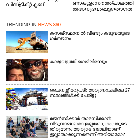
ണാകുളം സൗത്ത് പാലത്തി
ഡിസ്ട്രിക്റ്റ് ക്ലബ്
ൽ അനുഭവപ്പെട്ട ഗതാഗത
അത്‌ലറ്റിക്
ക്കുരുക്ക്
ചാമ്പ്യൻഷിപ്പിൽ അണ്ടർ
20 ആൺകുട്ടികളുടെ 200
TRENDING IN
NEWS 360
മീറ്റർ ഓട്ടം ഫൈനൽ
കസഖ്‌സ്ഥാനിൽ വീണ്ടും കടുവയുടെ
മത്സരത്തിനിടെ സിന്തറ്റിക്
ഗർജ്ജനം
ട്രാക്കിന് കുറുകെ ഓടുന്ന
നായകൾ.
കാര്യവട്ടത്ത് ഗെയ്‌ലിരമ്പും
ചൈനയ്ക്ക് മറുപടി; അരുണാചലിലെ 27
സ്ഥലങ്ങൾക്ക് പേരിട്ടു
ജെൻസിക്കാർ താമസിക്കാൻ
വീടുവാങ്ങുമോ ഇല്ലയോ, അവരുടെ
തീരുമാനം ആരുടെ ജോലിയാണ്
ഇല്ലാതാക്കുന്നതെന്ന് അറിയാമോ?