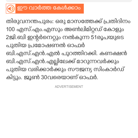
ഈ വാർത്ത കേൾക്കാം
CARTOONS
തിരുവനന്തപുരം: ഒരു മാസത്തേക്ക് പ്രതിദിനം
LITERATURE
100 എസ്.എം.എസും അൺലിമിറ്റഡ് കോളും
2ജി.ബി ഇന്റർനെറ്റും നൽകുന്ന 51രൂപയുടെ
പുതിയ പ്രമോഷണൽ ഓഫർ
ZOOM
ബി.എസ്.എൻ.എൽ പുറത്തിറക്കി. കണക്ഷൻ
ബി.എസ്.എൻ.എല്ലിലേക്ക് മാറുന്നവർക്കും
CONTACT US
പുതിയ വരിക്കാർക്കും സൗജന്യ സിംകാർഡ്
കിട്ടും. ജൂൺ 30വരെയാണ് ഓഫർ.
ADVERTISEMENT