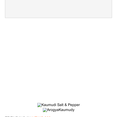
×
Share this link
Copy Link