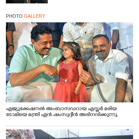
PHOTO
GALLERY
എജ്യുക്കേഷനൽ അംബാസഡറായ എസ്തർ മരിയ
ടോമിയെ മന്ത്രി എൻ.ഷംസുദ്ദീൻ അഭിനന്ദിക്കുന്നു.