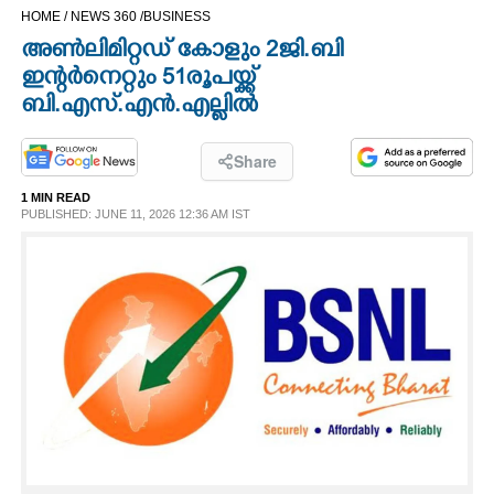
HOME /
NEWS 360 /
BUSINESS
CINEMA
അൺലിമിറ്റഡ് കോളും 2ജി.ബി
ഇന്റർനെറ്റും 51രൂപയ്ക്ക്
OPINION
ബി.എസ്.എൻ.എല്ലിൽ
PHOTOS
Share
1 MIN READ
LIFESTYLE
PUBLISHED: JUNE 11, 2026 12:36 AM IST
SPIRITUAL
INFO+
ART
ASTRO