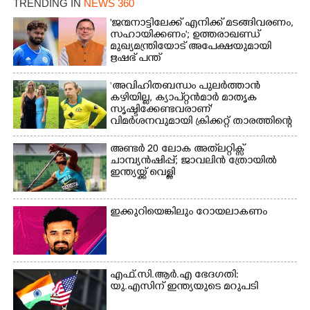
TRENDING IN
NEWS 360
'ജന്മനാട്ടിലേക്ക് എനിക്ക് മടങ്ങിവരണം,
സഹായിക്കണം'; ഉത്തരാഖണ്ഡ്
മുഖ്യമന്ത്രിയോട് അപേക്ഷയുമായി
ഋഷഭ് പന്ത്
‘അവിഹിതബന്ധം പുലർത്താൻ
കഴിയില്ല,​ ക്യാപ്റ്റൻമാർ മാതൃക
സൃഷ്ടിക്കേണ്ടവരാണ്'
വിമർശനവുമായി ക്രിക്കറ്റ് താരത്തിന്റെ
ഭാര്യ
അണ്ടർ 20 ലോക അത്‌ലറ്റിക്സ്
ചാമ്പ്യൻഷിപ്പ്; ജാവലിൻ ത്രോയിൽ
ഇന്ത്യയ്ക്ക് വെള്ളി
ഇക്കുറിയെങ്കിലും റോയലാകണം
എഫ്.സി.ആർ.എ ഭേദഗതി:
യു.എസിന് ഇന്ത്യയുടെ മറുപടി