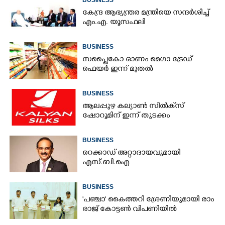
കേന്ദ്ര ആഭ്യന്ത്രര മന്ത്രിയെ സന്ദർശിച്ച്
എം.എ. യൂസഫലി
BUSINESS
സപ്ലൈകോ ഓണം മെഗാ ട്രേഡ്
ഫെയർ ഇന്ന് മുതൽ
BUSINESS
ആലപ്പുഴ കല്യാൺ സിൽക്‌സ്
ഷോറൂമിന് ഇന്ന് തുടക്കം
BUSINESS
റെക്കാഡ് അറ്റാദായവുമായി
എസ്.ബി.ഐ
BUSINESS
'​പ​ഞ്ചാ​'​ ​കൈ​ത്ത​റി​ ​ശ്രേ​ണി​യു​മാ​യി​ ​രാം​
രാ​ജ് ​കോ​ട്ടൺ വിപണിയിൽ