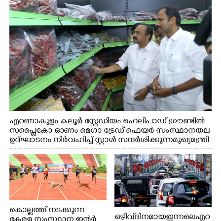
എറണാകുളം കലൂർ സ്റ്റേഡിയം ഹെലിപാഡ് ഗ്രൗണ്ടിൽ
സപ്ളൈകോ ഓണം മെഗാ ട്രേഡ് ഫെയർ സംസ്ഥാനതല
ഉദ്ഘാടനം നിർവഹിച്ച് സ്റ്റാൾ സന്ദർശിക്കുന്ന മുഖ്യമന്ത്രി
വി.ഡി. സതീശൻ. മന്ത്രി അനൂപ് ജേക്കബ് സമീപം
കൊല്ലത്ത് നടക്കുന്ന
ഒഴിവ് ദിനമായ ഇന്നലെ എറ
കേരള സംസ്ഥാന ഇന്റർ