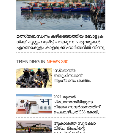
മത്സ്യബന്ധനം കഴിഞ്ഞെത്തിയ ബോട്ടുക
ൾക്ക് ചുറ്റും വട്ടമിട്ട് പറക്കുന്ന പരുന്തുകൾ.
എറണാകുളം കാളമുക്ക് ഹാർബറിൽ നിന്നു
ള്ള കാഴ്ച
TRENDING IN
NEWS 360
'സ്വതന്ത്ര
ബലൂചിസ്ഥാൻ'
ആഹ്വാനം ശക്തം
2021 മുതൽ
പ്രധാനമന്ത്രിയുടെ
വിദേശ സന്ദർശനത്തിന്
ചെലവഴിച്ചത് 558 കോടി,
രാജ്യത്തെത്തിയത് 381.8
ബില്യൺ ഡോളറിന്റെ
ആകാശത്ത് സുരക്ഷാ
നിക്ഷേപം
വീഴ്‌ച: ട്രംപിന്റെ