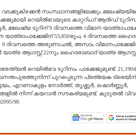
ം​ ​വ​ട​ക്കു​കി​ഴ​ക്ക​ൻ​ ​സം​സ്ഥാ​ന​ങ്ങ​ളി​ലേ​ക്കും​ ​മ​ലേ​ഷ്യ​യി​ല
്കേ​ജു​മാ​യി​ ​റെ​യി​ൽ​വേ​യു​ടെ​ ​കാ​റ്റ​റിം​ഗ് ​ആ​ൻ​ഡ് ​ടൂ​റി​സ
​ർ,​ ​മ​ലേ​ഷ്യ​ ​ടൂ​റി​ന് 9​ ​ദി​വ​സ​ത്തെ​ ​വി​മാ​ന​ ​യാ​ത്രാ​പാ​ക്ക
മാ​ന​ ​യാ​ത്രാ​പാ​ക്കേ​ജി​ന് 53,850​രൂ​പ,​ 4​ ​ദി​വ​സ​ത്തെ​ ​ഹൈ​ദ​
,​ 9​ ​ദി​വ​സ​ത്തെ​ ​അ​രു​ണാ​ച​ൽ,​ ​അ​സാം​ ​വി​മാ​ന​പാ​ക്കേ​ജി​
ീ​ർ​ ​യാ​ത്ര​ ​ആ​ഗ​സ്റ്റ് 22​നും​ ​ഹൈ​ദ​രാ​ബാ​ദ് ​യാ​ത്ര​ ​ആ​ഗ​സ്റ്റ
ത​രേ​ന്ത്യ​ൻ​ ​റെ​യി​ൽ​വേ​ ​ടൂ​റി​സം​ ​പാ​ക്കേ​ജു​മു​ണ്ട്.​ 21,190​ര
​ന​ന്ത​പു​ര​ത്തു​നി​ന്ന് ​പു​റ​പ്പെ​ടു​ന്ന​ ​പ്ര​ത്യേ​ക​ ​ട്രെ​യി​നി
ട​യം,​ ​എ​റ​ണാ​കു​ളം​ ​നോ​ർ​ത്ത്,​ ​തൃ​ശ്ശൂ​ർ,​ ​ഷൊ​ർ​ണ്ണൂ​ർ,​ ​
ങ്ങ​ളി​ൽ​ ​നി​ന്ന് ​ക​യ​റാ​ൻ​ ​സൗ​ക​ര്യ​മു​ണ്ട്.​ ​കൂ​ടു​ത​ൽ​ ​വി​വ​
7932095​/98.