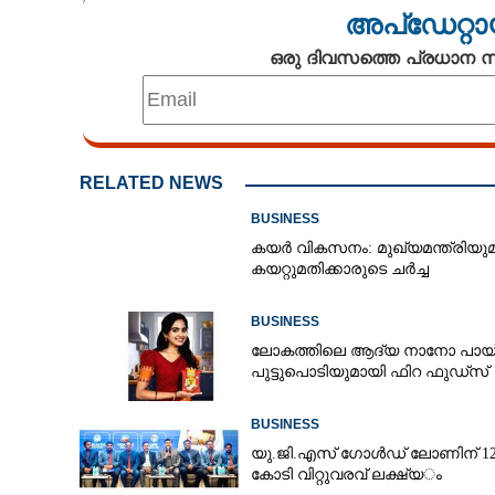
അപ്ഡേറ്റാ
ഒരു ദിവസത്തെ പ്രധാന
RELATED NEWS
BUSINESS
കയർ വികസനം: മുഖ്യമന്ത്രിയു
കയറ്റുമതിക്കാരുടെ ചർച്ച
BUSINESS
ലോകത്തിലെ ആദ്യ നാനോ പായ്ക
പുട്ടുപൊടിയുമായി ഫിറ ഫുഡ്‌സ്
BUSINESS
യു.​ജി.​എ​സ് ​ഗോ​ൾ​ഡ് ​ലോണിന് 1200
കോ​ടി​ ​വി​റ്റു​വ​ര​വ് ​ല​ക്ഷ്യ​ം