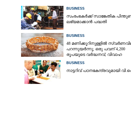
BUSINESS
സംരംഭകർക്ക് സാങ്കേതിക പിന്തു
ലഭ്യമാക്കാൻ പദ്ധതി
BUSINESS
48 മണിക്കൂറിനുള്ളിൽ സ്വർണവി
പറന്നുയർന്നു; ഒരു പവന് 4,200
രൂപയുടെ വർദ്ധനവ്, വിവാഹ
സീസണിൽ കനത്ത തിരിച്ചടി
BUSINESS
നാ​ട്ട​റി​വ് ​പ​ഠ​ന​കേ​ന്ദ്ര​വു​മാ​യി​ ​വി.
ഓണത്തിന് വിമ
പാക്കേജുമായി