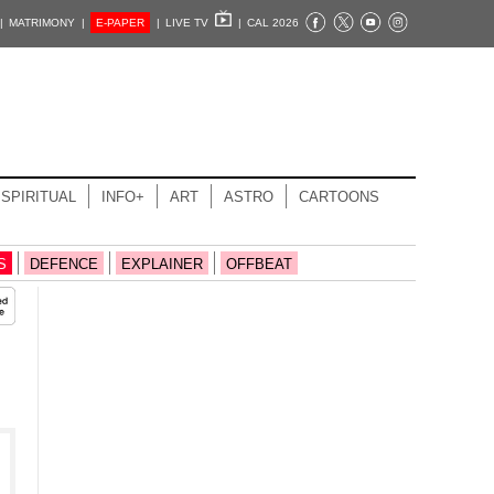
|
MATRIMONY |
E-PAPER
|
LIVE TV
|
CAL 2026
SPIRITUAL
INFO+
ART
ASTRO
CARTOONS
S
DEFENCE
EXPLAINER
OFFBEAT