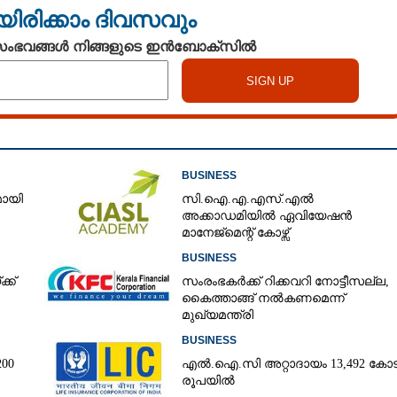
യിരിക്കാം ദിവസവും
 സംഭവങ്ങൾ നിങ്ങളുടെ ഇൻബോക്സിൽ
BUSINESS
മായി
സി.ഐ.എ.എസ്.എൽ
അക്കാഡമിയിൽ ഏവിയേഷൻ
മാനേജ്മെന്റ് കോഴ്സ്
BUSINESS
്ക്
സംരംഭകർക്ക് റിക്കവറി നോട്ടീസല്ല,
കൈത്താങ്ങ് നൽകണമെന്ന്
മുഖ്യമന്ത്രി
BUSINESS
​ ​
എൽ.ഐ.സി അറ്റാദായം 13,492 കോട
രൂപയിൽ