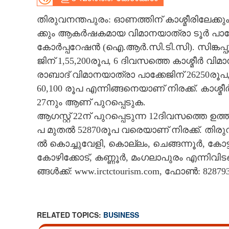
CARTOONS
തി​രു​വ​ന​ന്ത​പു​രം​:​ ​ഓ​ണ​ത്തി​ന് ​കാ​ശ്മീ​രി​ലേ​ക്കു
ക്കും​ ​ആ​ക​ർ​ഷ​ക​മാ​യ​ ​വി​മാ​ന​യാ​ത്രാ​ ​ടൂ​ർ​ ​പാ​ക
​കോ​ർ​പ്പ​റേ​ഷ​ൻ​ ​(​ഐ.​ആ​ർ.​സി.​ടി.​സി​).​ ​സി​ങ്ക​പ്പൂ
LITERATURE
ജി​ന് 1,55,200​രൂ​പ,​ 6​ ​ദി​വ​സ​ത്തെ​ ​കാ​ശ്മീ​ർ​ ​വി​
രാ​ബാ​ദ് ​വി​മാ​ന​യാ​ത്രാ​ ​പാ​ക്കേ​ജി​ന് 26250​രൂ​പ
ZOOM
60,100​ ​രൂ​പ​ ​എ​ന്നി​ങ്ങ​നെ​യാ​ണ് ​നി​ര​ക്ക്.​ ​കാ​ശ്മ
27​നും​ ​ആ​ണ് ​പു​റ​പ്പെ​ടു​ക.​ ​
CONTACT US
ആ​ഗ​സ്റ്റ് 22​ന് ​പു​റ​പ്പെ​ടു​ന്ന​ 12​ദി​വ​സ​ത്തെ​ ​ഉ​ത്
പ​ ​മു​ത​ൽ​ 52870​രൂ​പ​ ​വ​രെ​യാ​ണ് ​നി​ര​ക്ക്.​ ​തി​രു​വ
ൽ​ ​കൊ​ച്ചു​വേ​ളി,​ ​കൊ​ല്ലം,​ ​ചെ​ങ്ങ​ന്നൂ​ർ,​ ​കോ​ട്
കോ​ഴി​ക്കോ​ട്,​ ​ക​ണ്ണൂ​ർ,​ ​മം​ഗ​ലാ​പു​രം​ ​എ​ന്നി​വി​ട​
ങ്ങ​ൾ​ക്ക്: ​w​w​w.​i​r​c​t​c​t​o​u​r​i​s​m.​c​o​m​, ഫോ​ൺ​:​ 828
RELATED TOPICS:
BUSINESS