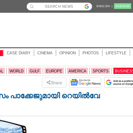
ENGLISH |
KĀZHCHA
CASE DIARY
CINEMA
OPINION
PHOTOS
LIFESTYLE
AL
WORLD
GULF
EUROPE
AMERICA
SPORTS
BUSINES
Share
സം പാക്കേജുമായി റെയിൽവേ