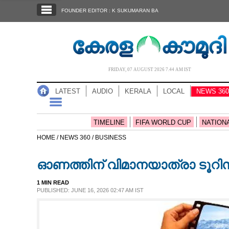
SECTIONS
FOUNDER EDITOR : K SUKUMARAN BA
HOME
LATEST
AUDIO
FRIDAY, 07 AUGUST 2026 7.44 AM IST
NOTIFIED NEWS
LATEST
AUDIO
KERALA
LOCAL
NEWS 360
POLL
KERALA
TIMELINE
FIFA WORLD CUP
NATION
HOME /
NEWS 360 /
BUSINESS
LOCAL
ഓണത്തിന് വിമാനയാത്രാ ടൂറി
NEWS 360
1 MIN READ
PUBLISHED: JUNE 16, 2026 02:47 AM IST
CASE DIARY