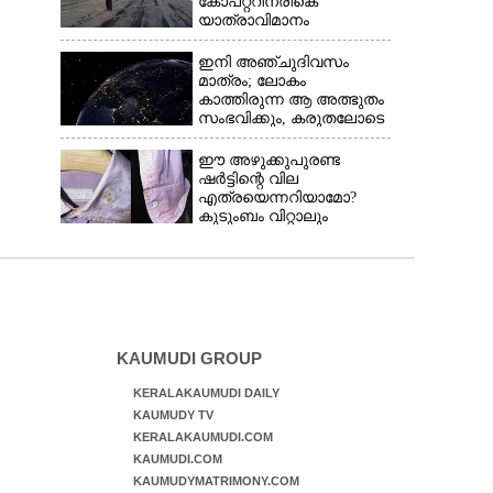
കോ‌പ്‌റ്ററിനരികെ
യാത്രാവിമാനം
ഇനി അഞ്ചുദിവസം
മാത്രം; ലോകം
കാത്തിരുന്ന ആ അത്ഭുതം
സംഭവിക്കും, കരുതലോടെ
വിദഗ്ധർ
ഈ അഴുക്കുപുരണ്ട
ഷർട്ടിന്റെ വില
എത്രയെന്നറിയാമോ?
കുടുംബം വിറ്റാലും
വാങ്ങാനാകില്ല
KAUMUDI GROUP
KERALAKAUMUDI DAILY
KAUMUDY TV
KERALAKAUMUDI.COM
KAUMUDI.COM
KAUMUDYMATRIMONY.COM