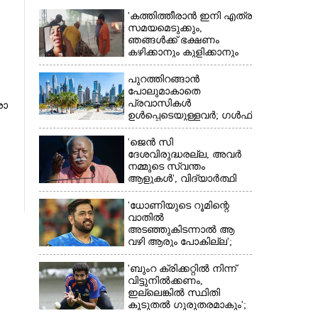
'കത്തിത്തീരാൻ ഇനി എത്ര
സമയമെടുക്കും,
ഞങ്ങൾക്ക് ഭക്ഷണം
കഴിക്കാനും കുളിക്കാനും
ഉള്ളതാണ്': അച്ഛന്റെ
സംസ്കാരചടങ്ങിനിടെ
പുറത്തിറങ്ങാൻ
മക്കൾ
പോലുമാകാതെ
പ്രവാസികൾ
രാ​
ഉൾപ്പെടെയുള്ളവർ; ഗൾഫ്
×
രാജ്യത്ത് സ്ഥിതി രൂക്ഷം
'ജെൻ സി
ദേശവിരുദ്ധരല്ല, അവർ
നമ്മുടെ സ്വന്തം
ആളുകൾ', വിദ്യാർത്ഥി
പ്രക്ഷോഭത്തെ പിന്തുണച്ച്
ആർഎസ്‌എസ് മേധാവി
'ധോണിയുടെ റൂമിന്റെ
വാതിൽ
അടഞ്ഞുകിടന്നാൽ ആ
വഴി ആരും പോകില്ല';
കാരണം വെളിപ്പെടുത്തി
മുൻ താരം
'ബുംറ ക്രിക്കറ്റിൽ നിന്ന്
വിട്ടുനിൽക്കണം,
ഇല്ലെങ്കിൽ സ്ഥിതി
കൂടുതൽ ഗുരുതരമാകും';
മുന്നറിയിപ്പുമായി മുൻ