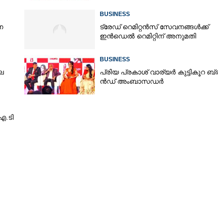
BUSINESS
ണ
ട്രേഡ് റെമിറ്റൻസ് സേവനങ്ങൾക്ക്
ഇൻഡെൽ റെമിറ്റിന് അനുമതി
BUSINESS
ല
പ്രി​യ​ ​പ്ര​കാ​ശ് ​വാ​ര്യർ കു​ട്ടി​കൂ​റ​ ​ ബ്
ൻ​ഡ് ​അം​ബാ​സ​ഡ​ർ
Share this link
​ഐ.​ടി
Copy Link
ാനയാത്രാ ടൂറിസം
 റെയിൽവേ