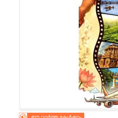
CINEMA
OPINION
PHOTOS
LIFESTYLE
SPIRITUAL
INFO+
ART
ASTRO
ഈ വാർത്ത കേൾക്കാം