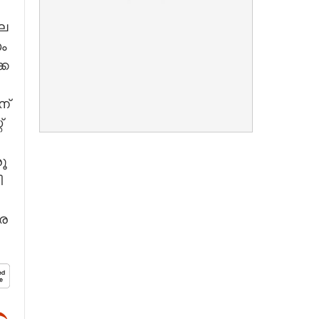
േ​
ം​
േ​
ന്
്
ൂ​
​
ര​