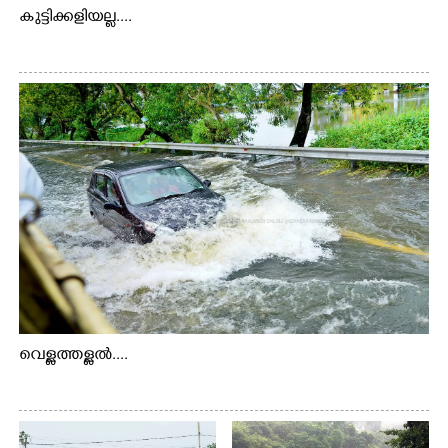
കുട്ടിക്കളിയല്ല....
വെള്ളത്തള്ളൽ....