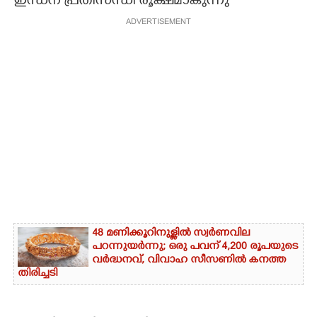
ഇന്ധന പ്രതിസന്ധി രൂക്ഷമാകുന്നു
ADVERTISEMENT
CARTOONS
LITERATURE
ZOOM
CONTACT US
48 മണിക്കൂറിനുള്ളിൽ സ്വർണവില
പറന്നുയർന്നു; ഒരു പവന് 4,200 രൂപയുടെ
വർദ്ധനവ്, വിവാഹ സീസണിൽ കനത്ത
തിരിച്ചടി