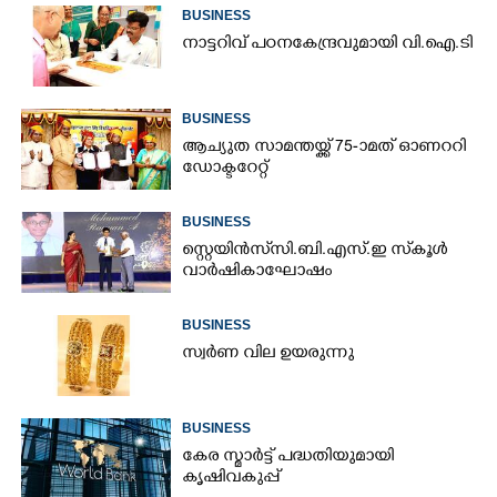
BUSINESS
നാ​ട്ട​റി​വ് ​പ​ഠ​ന​കേ​ന്ദ്ര​വു​മാ​യി​ ​വി.​ഐ.​ടി
BUSINESS
ആച്യുത സാമന്തയ്ക്ക് 75-ാമത് ഓണററി
ഡോക്ടറേറ്റ്
BUSINESS
സ്റ്റെയിൻസ് സി.ബി.എസ്.ഇ സ്‌കൂൾ
വാർഷികാഘോഷം
BUSINESS
സ്വർണ വില ഉയരുന്നു
BUSINESS
കേര സ്മാർട്ട് പദ്ധതിയുമായി
കൃഷിവകുപ്പ്