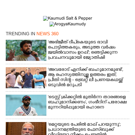
TRENDING IN
NEWS 360
'അഭിജീത് ദീപ്‌കെയുടെ ഭാവി
പൊട്ടിത്തകരും, അടുത്ത വർഷം
ജയിൽവാസം ഉറപ്പ്'; ഞെട്ടിക്കുന്ന
പ്രവചനവുമായി ജ്യോതിഷി
'അവരോട് എനിക്ക് ബഹുമാനമുണ്ട്',​
ആ രഹസ്യത്തിനുള്ള ഉത്തരം ഇത്;
പ്രീതി സിന്റ - ബ്രെറ്റ് ലീ പ്രണയകഥയ്ക്ക്
ഒടുവിൽ മറുപടി
'ടെസ്റ്റ് ക്രിക്കറ്റിൽ മുതിർന്ന താരങ്ങളെ
ബഹുമാനിക്കണം', ഗംഭീറിന് പരോക്ഷ
മുന്നറിയിപ്പുമായി രഹാനെ
'മെറ്റയുടെ പേരിൽ മാപ്പ് പറയുന്നു';
പ്രധാനമന്ത്രിയുടെ ഫേസ്‌ബുക്ക്