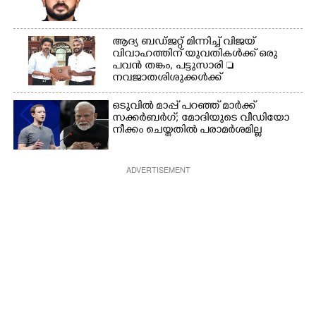
ആദ്യ ബഡ്ജറ്റ് മിന്നിച്ച് വിജയ്
വിവാഹത്തിന് യുവതികൾക്ക് ഒരു
പവൻ തങ്കം, പട്ടുസാരി 
നവജാതശിശുക്കൾക്ക്
സ്വർണമോതിരം  വിദ്യാർത്ഥികൾക്ക്
സൈക്കിൾ
ഒടുവിൽ മാപ്പ് പറഞ്ഞ് മാർക്ക്
സക്കർബർഗ്; മോദിയുടെ വീഡിയോ
നീക്കം ചെയ്തതിൽ പരാമർശമില്ല
ADVERTISEMENT