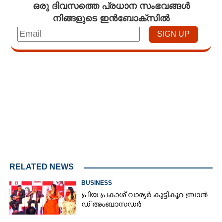
ഒരു ദിവസത്തെ പ്രധാന സംഭവങ്ങൾ
നിങ്ങളുടെ ഇൻബോക്സിൽ
Loaded
:
4.68%
/
Mute
RELATED NEWS
BUSINESS
പ്രി​യ​ ​പ്ര​കാ​ശ് ​വാ​ര്യർ കു​ട്ടി​കൂ​റ​ ​ ബ്രാ​ൻ​
ഡ് ​അം​ബാ​സ​ഡ​ർ