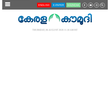
SECTIONS
ENGLISH
E-PAPER
KĀZHCHA
HOME
LATEST
THURSDAY, 06 AUGUST 2026 11.18 AM IST
AUDIO
NOTIFIED NEWS
POLL
KERALA
LOCAL
NEWS 360
CASE DIARY