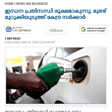
HOME /
NEWS 360 /
BUSINESS
CINEMA
ഇന്ധന പ്രതിസന്ധി രൂക്ഷമാകുന്നു; മുണ്ട്
മുറുക്കിയുടുത്ത് കേന്ദ്ര സര്‍ക്കാര്‍
OPINION
Share
PHOTOS
1 MIN READ
PUBLISHED: MAY 19, 2026 12:16 AM IST
LIFESTYLE
SPIRITUAL
INFO+
ART
ASTRO