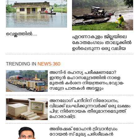
വെള്ളത്തിൽ....
എറണാകുളം ജില്ലയിലെ
കോതമംഗലം താലൂക്കിൽ
ഉൾപ്പെടുന്ന ഒരു വലിയ
ഗ്രാമപഞ്ചായത്താണ് കുട്ട
മ്പുഴ ഗ്രാമ പഞ്ചായത്ത്.
TRENDING IN
NEWS 360
ആദിവാസി ഊരുകളായ
വെള്ളാരംകുത്ത്,
അഗ്നി-6 രഹസ്യ പരീക്ഷണമോ?
ഇന്ത്യൻ മഹാസമുദ്രത്തിൽ നാളെ
കത്തിപ്പാറ, ഉറിയംപെട്ടി,
മുതൽ കർശന നിയന്ത്രണം,വ്യോമ-
തേക്കല്ല്, വെട്ടിക്കല്ല്,
സമുദ്ര പാതകൾ അടയ്ക്കും
മഞ്ചപ്പാറ എന്നീ ആറു
സ്ഥലങ്ങളിലേക്കുള്ള
അനലോഗ് പനീറിന് നിരോധനം,
പ്രധാന സഞ്ചാര
വിലക്ക് ലംഘിക്കുന്നവർക്ക് ഒരു ലക്ഷം
മാർഗമാണ് ഈ കാണുന്ന
പിഴ; നിർണായക തീരുമാനമെടുത്ത്
കടത്ത് വള്ളം
മഹാരാഷ്ട്ര
അഭിഷേക് മോഹൻ ട്രിവാൻഡ്രം
റോയൽ സ് മുഖ്യ പരിശീലകൻ