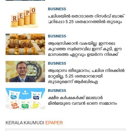
BUSINESS
പലിശയിൽ തൊടാതെ റിസർവ് ബാങ്ക്
റിപ്പോ 5.25 ശതമാനത്തിൽ തുടരും
BUSINESS
ആശ്വസിക്കാൻ വകയില്ല; ഇന്നലെ
കുറഞ്ഞ സ്വർണവില ഇന്ന് കൂടി, ഈ
മാസത്തെ ഏറ്റവും ഉയർന്ന നിരക്ക്
BUSINESS
ആശ്വാസ തീരുമാനം; പലിശ നിരക്കിൽ
മാറ്റമില്ല, 5.25 ശതമാനമായി
തുടരുമെന്ന് ആർബിഐ
BUSINESS
ക്ഷീര കർഷകർക്ക് മലബാർ
മിൽമയുടെ വമ്പൻ ഓണ സമ്മാനം
×
Share this link
KERALA KAUMUDI
EPAPER