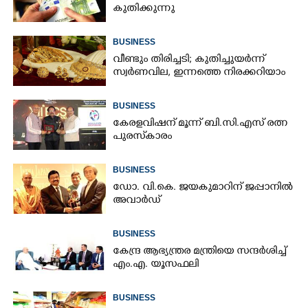
കുതിക്കുന്നു
BUSINESS
വീണ്ടും തിരിച്ചടി; കുതിച്ചുയർന്ന്
സ്വർണവില, ഇന്നത്തെ നിരക്കറിയാം
BUSINESS
കേരളവിഷന് മൂന്ന് ബി.സി.എസ് രത്ന
പുരസ്‌കാരം
BUSINESS
ഡോ. വി.കെ. ജയകുമാറിന് ജപ്പാനിൽ
അവാർഡ്
BUSINESS
കേന്ദ്ര ആഭ്യന്ത്രര മന്ത്രിയെ സന്ദർശിച്ച്
എം.എ. യൂസഫലി
BUSINESS