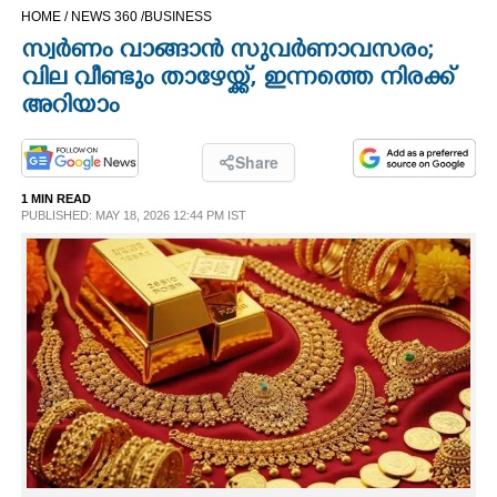
HOME /
NEWS 360 /
BUSINESS
CINEMA
സ്വർണം വാങ്ങാൻ സുവർണാവസരം;
വില വീണ്ടും താഴേയ്ക്ക്, ഇന്നത്തെ നിരക്ക്
OPINION
അറിയാം
PHOTOS
Share
1 MIN READ
LIFESTYLE
PUBLISHED: MAY 18, 2026 12:44 PM IST
SPIRITUAL
INFO+
ART
ASTRO