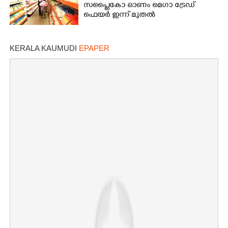
സപ്ലൈകോ ഓണം മെഗാ ട്രേഡ്
ഫെയർ ഇന്ന് മുതൽ
KERALA KAUMUDI
EPAPER
×
Share this link