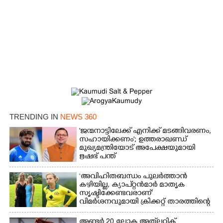
TRENDING IN
NEWS 360
'ജന്മനാട്ടിലേക്ക് എനിക്ക് മടങ്ങിവരണം,
സഹായിക്കണം'; ഉത്തരാഖണ്ഡ്
മുഖ്യമന്ത്രിയോട് അപേക്ഷയുമായി
ഋഷഭ് പന്ത്
‘അവിഹിതബന്ധം പുലർത്താൻ
കഴിയില്ല,​ ക്യാപ്റ്റൻമാർ മാതൃക
സൃഷ്ടിക്കേണ്ടവരാണ്'
വിമർശനവുമായി ക്രിക്കറ്റ് താരത്തിന്റെ
ഭാര്യ
അണ്ടർ 20 ലോക അത്‌ലറ്റിക്സ്