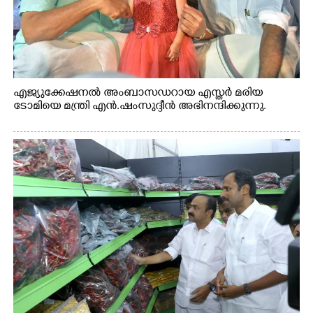
എജ്യുക്കേഷനൽ അംബാസഡറായ എസ്തർ മരിയ
ടോമിയെ മന്ത്രി എൻ.ഷംസുദ്ദീൻ അഭിനന്ദിക്കുന്നു.