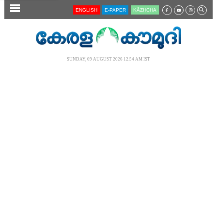
SECTIONS
ENGLISH
E-PAPER
KĀZHCHA
HOME
LATEST
SUNDAY, 09 AUGUST 2026 12.54 AM IST
AUDIO
NOTIFIED NEWS
POLL
KERALA
LOCAL
NEWS 360
CASE DIARY